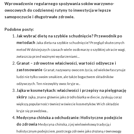
Wprowadzenie regularnego spożywania soków warzywno-
owocowych do codziennej rutyny to inwestycja w lepsze
samopoczucie i długotrwałe zdrowie.
Podobne posty:
Jak wybrać dietę na szybkie schudnięcie? Przewodnik po
metodach
Jaka dieta na szybkie schudnięcie? Przegląd skutecznych
metod W dzisiejszych czasach wiele osób marzy o szybkiej utracie wagi,
zwłaszcza przed ważnymi wydarzeniami....
Granat – zdrowotne właściwości, wartości odżywcze i
zastosowanie
Granat, nazywany owocem życia, od wieków fascynuje
ludzi nie tylko swoim smakiem, ale także bogactwem składników
odżywczych. Ten niezwykły owoc kryje w...
Jajka w kosmetykach: właściwości i przepisy na pielęgnację
skóry
Jajka, znane głównie jako źródło białka w diecie, zyskują coraz
większą popularność również w świecie kosmetyków. W ich składzie
kryje się prawdziwa...
Medycyna chińska a odchudzanie: Holistyczne podejście
do zdrowia
Medycyna chińska, z jej wielowiekową tradycją i
holistycznym podejściem, postrzega zdrowie jako złożoną równowagę