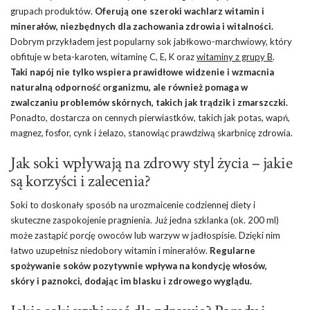
grupach produktów.
Oferują one szeroki wachlarz witamin i
minerałów, niezbędnych dla zachowania zdrowia i witalności.
Dobrym przykładem jest popularny sok jabłkowo-marchwiowy, który
obfituje w beta-karoten, witaminę C, E, K oraz
witaminy z grupy B
.
Taki napój nie tylko wspiera prawidłowe widzenie i wzmacnia
naturalną odporność organizmu, ale również pomaga w
zwalczaniu problemów skórnych, takich jak trądzik i zmarszczki.
Ponadto, dostarcza on cennych pierwiastków, takich jak potas, wapń,
magnez, fosfor, cynk i żelazo, stanowiąc prawdziwą skarbnicę zdrowia.
Jak soki wpływają na zdrowy styl życia – jakie
są korzyści i zalecenia?
Soki to doskonały sposób na urozmaicenie codziennej diety i
skuteczne zaspokojenie pragnienia. Już jedna szklanka (ok. 200 ml)
może zastąpić porcję owoców lub warzyw w jadłospisie. Dzięki nim
łatwo uzupełnisz niedobory witamin i minerałów.
Regularne
spożywanie soków pozytywnie wpływa na kondycję włosów,
skóry i paznokci, dodając im blasku i zdrowego wyglądu.