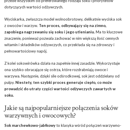
przede wszystkim od preferowanego rodzaju soku i priorytetów
dotyczących wartości odżywczych.
Wyciskarka, zwłaszcza model wolnoobrotowy, delikatnie wyciska sok
z owoców i warzyw.
Ten proces, odbywający się na zimno,
zapobiega nagrzewaniu się soku i jego utlenianiu.
Ma to kluczowe
znaczenie, ponieważ pozwala zachować w nim większą ilość cennych
witamin i składników odżywczych, co przekłada się na zdrowszy i
pełnowartościowy napój.
Z kolei sokowirówka działa na zupełnie innej zasadzie. Wykorzystuje
ona szybko obracające się ostrza, które rozdrabniają owoce i
warzywa. Następnie, dzięki sile odśrodkowej, sok jest oddzielany od
pulpy.
Niestety, ten szybki proces generuje ciepło, co może
prowadzić do utraty części wartości odżywczych zawartych w
soku.
Jakie są najpopularniejsze połączenia soków
warzywnych i owocowych?
Sok marchewkowo-jabłkowy
to klasyka wśród połączeń warzywno-