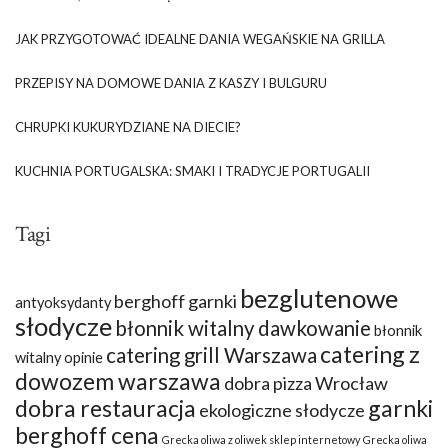
JAK PRZYGOTOWAĆ IDEALNE DANIA WEGAŃSKIE NA GRILLA
PRZEPISY NA DOMOWE DANIA Z KASZY I BULGURU
CHRUPKI KUKURYDZIANE NA DIECIE?
KUCHNIA PORTUGALSKA: SMAKI I TRADYCJE PORTUGALII
Tagi
bezglutenowe
berghoff garnki
antyoksydanty
słodycze
błonnik witalny dawkowanie
błonnik
catering z
catering grill Warszawa
witalny opinie
dowozem warszawa
dobra pizza Wrocław
dobra restauracja
garnki
ekologiczne słodycze
berghoff cena
Grecka oliwa z oliwek sklep internetowy
Grecka oliwa