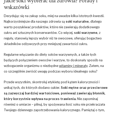
Jakie soki wybierać dla zdrowia? Porady i
wskazówki
Decydując się na zakup soku, miej na uwadze kilka istotnych kwestii.
Najkorzystniejsze dla naszego zdrowia są
soki naturalne
, dlatego
warto poszukiwać produktów, które nie zawierają dodatkowego
cukru ani sztucznych konserwantów. Co więcej,
soki warzywne
, z
reguły, stanowią lepszy wybór niż te owocowe, oferując bogactwo
składników odżywczych przy mniejszej zawartości cukru.
Regularne włączanie do diety soków warzywnych, a także tych
będących połączeniem owoców i warzyw, to doskonały sposób na
wzbogacenie organizmu o niezbędne
witaminy i minerały
. Zatem, na
co szczególnie zwrócić uwagę podczas wyboru idealnego soku?
Przede wszystkim, skontroluj etykietę pod kątem kaloryczności i
unikaj tych, do których dodano cukier.
Soki mętne oraz przecierowe
są zazwyczaj bardziej wartościowe, ponieważ zawierają błonnik,
który korzystnie wpływa na proces trawienia.
Nie zapominaj
również o umiarze – pilnuj, by spożywana ilość soku nie przekraczała
Twojego dziennego zapotrzebowania kalorycznego. Pamiętaj o tym,