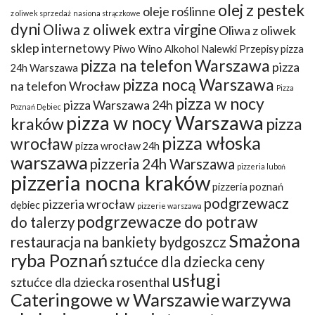
olej z pestek
oleje roślinne
z oliwek sprzedaż
nasiona strączkowe
dyni
Oliwa z oliwek extra virgine
Oliwa z oliwek
sklep internetowy
Piwo Wino Alkohol Nalewki Przepisy
pizza
pizza na telefon Warszawa
pizza
24h Warszawa
pizza nocą Warszawa
na telefon Wrocław
Pizza
pizza w nocy
pizza Warszawa 24h
Poznań Dębiec
pizza w nocy Warszawa
kraków
pizza
pizza włoska
wrocław
pizza wrocław 24h
warszawa
pizzeria 24h Warszawa
pizzeria luboń
pizzeria nocna kraków
pizzeria poznań
podgrzewacz
pizzeria wrocław
dębiec
pizzerie warszawa
podgrzewacze do potraw
do talerzy
Smażona
restauracja na bankiety bydgoszcz
ryba Poznań
sztućce dla dziecka ceny
usługi
sztućce dla dziecka rosenthal
Cateringowe w Warszawie
warzywa