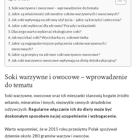
Soki warzywne i owocowe – wprowadzenie do tematu
Jakie są właściwości zdrowotne soków warzywnych i owocowych?
Jak soki wpływają na zdrowy styl życia – jakie są korzyści i zalecenia?
Jakie soki wybierać dla zdrowia? Porady i wskazówki
Dlaczego warto wybierać ekologiczne soki?
Jak wyciskać soki? Wyciskarka vs. sokowirówka
Jakie są najpopularniejsze połączenia soków warzywnych i
owocowych?
Jakie są przepisy na zdrowe soki warzywno-owocowe?
Jak soki warzywno-owocowe wpływają na dietę detoksykacyjną?
Soki warzywne i owocowe – wprowadzenie
do tematu
Soki warzywne, owocowe oraz ich mieszanki stanowią bogate źródło
witamin, minerałów i innych, niezwykle cennych składników
odżywczych.
Regularne włączanie ich do diety może być
doskonałym sposobem na jej uzupełnienie i wzbogacenie.
Warto wspomnieć, że w 2015 roku przeciętny Polak spożywał
dziennie około 280 gramów warzyw i owoców.