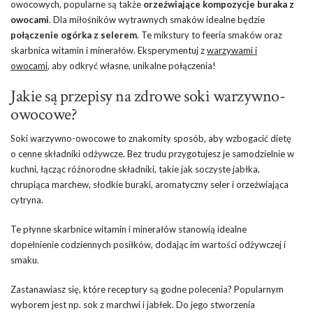
owocowych, popularne są także
orzeźwiające kompozycje buraka z
owocami
. Dla miłośników wytrawnych smaków idealne będzie
połączenie ogórka z selerem
. Te mikstury to feeria smaków oraz
skarbnica witamin i minerałów. Eksperymentuj z
warzywami i
owocami
, aby odkryć własne, unikalne połączenia!
Jakie są przepisy na zdrowe soki warzywno-
owocowe?
Soki warzywno-owocowe to znakomity sposób, aby wzbogacić dietę
o cenne składniki odżywcze. Bez trudu przygotujesz je samodzielnie w
kuchni, łącząc różnorodne składniki, takie jak soczyste jabłka,
chrupiąca marchew, słodkie buraki, aromatyczny seler i orzeźwiająca
cytryna.
Te płynne skarbnice witamin i minerałów stanowią idealne
dopełnienie codziennych posiłków, dodając im wartości odżywczej i
smaku.
Zastanawiasz się, które receptury są godne polecenia? Popularnym
wyborem jest np. sok z marchwi i jabłek. Do jego stworzenia