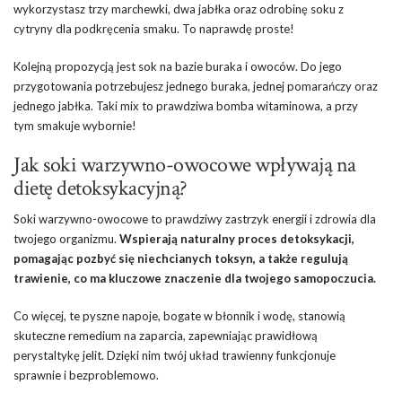
wykorzystasz trzy marchewki, dwa jabłka oraz odrobinę soku z
cytryny dla podkręcenia smaku. To naprawdę proste!
Kolejną propozycją jest sok na bazie buraka i owoców. Do jego
przygotowania potrzebujesz jednego buraka, jednej pomarańczy oraz
jednego jabłka. Taki mix to prawdziwa bomba witaminowa, a przy
tym smakuje wybornie!
Jak soki warzywno-owocowe wpływają na
dietę detoksykacyjną?
Soki warzywno-owocowe to prawdziwy zastrzyk energii i zdrowia dla
twojego organizmu.
Wspierają naturalny proces detoksykacji,
pomagając pozbyć się niechcianych toksyn, a także regulują
trawienie, co ma kluczowe znaczenie dla twojego samopoczucia.
Co więcej, te pyszne napoje, bogate w błonnik i wodę, stanowią
skuteczne remedium na zaparcia, zapewniając prawidłową
perystaltykę jelit. Dzięki nim twój układ trawienny funkcjonuje
sprawnie i bezproblemowo.