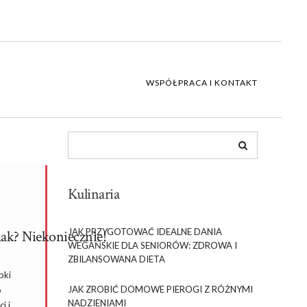
WSPÓŁPRACA I KONTAKT
Kulinaria
JAK PRZYGOTOWAĆ IDEALNE DANIA
mak? Niekoniecznie!
WEGAŃSKIE DLA SENIORÓW: ZDROWA I
ZBILANSOWANA DIETA
bki
JAK ZROBIĆ DOMOWE PIEROGI Z RÓŻNYMI
o
NADZIENIAMI
i i