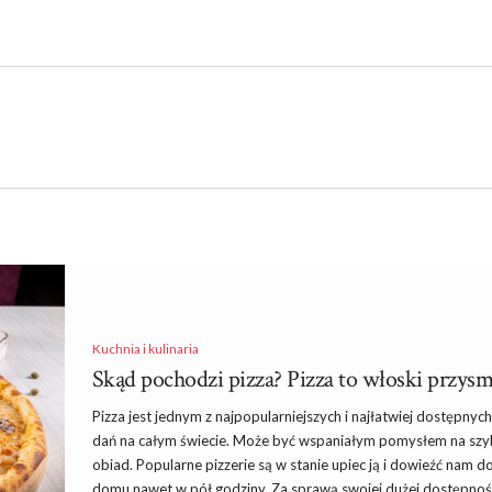
Kuchnia i kulinaria
Skąd pochodzi pizza? Pizza to włoski przys
Pizza jest jednym z najpopularniejszych i najłatwiej dostępnych
dań na całym świecie. Może być wspaniałym pomysłem na szy
obiad. Popularne pizzerie są w stanie upiec ją i dowieźć nam d
domu nawet w pół godziny. Za sprawą swojej dużej dostępnośc