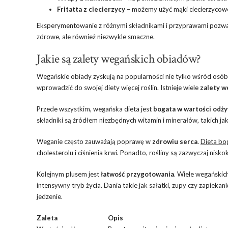
Fritatta z ciecierzycy
– możemy użyć mąki ciecierzycow
Eksperymentowanie z różnymi składnikami i przyprawami pozwa
zdrowe, ale również niezwykle smaczne.
Jakie są zalety wegańskich obiadów?
Wegańskie obiady zyskują na popularności nie tylko wśród osób,
wprowadzić do swojej diety więcej roślin. Istnieje wiele
zalety w
Przede wszystkim, wegańska dieta jest
bogata w wartości odż
składniki są źródłem niezbędnych witamin i minerałów, takich ja
Weganie często zauważają poprawę w
zdrowiu serca
.
Dieta bo
cholesterolu i ciśnienia krwi. Ponadto, rośliny są zazwyczaj nisk
Kolejnym plusem jest
łatwość przygotowania
. Wiele wegańskic
intensywny tryb życia. Dania takie jak sałatki, zupy czy zapiek
jedzenie.
Zaleta
Opis