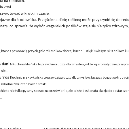
ta na roślinach
.
ia krwi.
przygotować w krótkim czasie.
zne dla środowiska. Przejście na dietę roślinną może przyczynić się do redu
tę, co sprawia, że wybór wegańskich posiłków staje się nie tylko
zdrowym
e, które z pewnością przyciągnie miłośników dobrej kuchni. Dzięki świeżym składnikom i 
e dania
Kuchnia libańska to prawdziwa uczta dla zmysłów, w której aromatyczne przypra
nie...
hurros
Kuchnia meksykańska to prawdziwa uczta dla zmysłów, łącząca bogactwo tradycj
składników i intensywne smaki...
hie to nie tylko pyszny sposób na orzeźwienie, ale także doskonała okazja do dostarcze
..