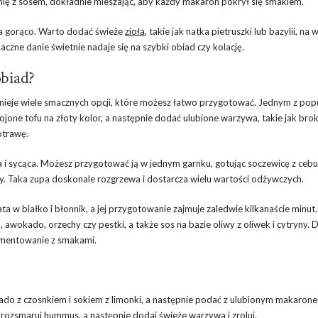
ię z sosem, dokładnie mieszając, aby każdy makaron pokrył się smakiem.
 na gorąco. Warto dodać świeże
zioła
, takie jak natka pietruszki lub bazylii, na 
czne danie świetnie nadaje się na szybki obiad czy kolację.
obiad?
tnieje wiele smacznych opcji, które możesz łatwo przygotować. Jednym z pop
one tofu na złoty kolor, a następnie dodać ulubione warzywa, takie jak brok
otrawę.
a i sycąca. Możesz przygotować ją w jednym garnku, gotując soczewicę z cebu
y. Taka zupa doskonale rozgrzewa i dostarcza wielu wartości odżywczych.
a w białko i błonnik, a jej przygotowanie zajmuje zaledwie kilkanaście minut
 awokado, orzechy czy pestki, a także sos na bazie oliwy z oliwek i cytryny. D
ymentowanie z smakami.
do z czosnkiem i sokiem z limonki, a następnie podać z ulubionym makaron
a rozsmaruj hummus, a następnie dodaj świeże warzywa i zroluj.