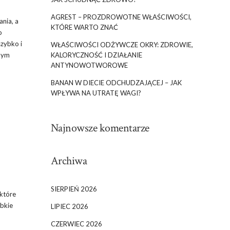
AGREST – PROZDROWOTNE WŁAŚCIWOŚCI,
nia, a
KTÓRE WARTO ZNAĆ
o
szybko i
WŁAŚCIWOŚCI ODŻYWCZE OKRY: ZDROWIE,
KALORYCZNOŚĆ I DZIAŁANIE
nnym
ANTYNOWOTWOROWE
BANAN W DIECIE ODCHUDZAJĄCEJ – JAK
WPŁYWA NA UTRATĘ WAGI?
Najnowsze komentarze
Archiwa
SIERPIEŃ 2026
 które
ybkie
LIPIEC 2026
CZERWIEC 2026