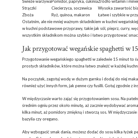
Świeże warzywa
Pomidor, papryka, cukinia
Źródło witamin i min
Strączki
Ciecierzyca, soczewica
Wysoka zawartość bi
Zboża
Ryż, quinoa, makaron
Łatwe i szybkie w pr
Ostatnim, ale nie mniej ważnym składnikiem w kuchni wegańskie
w kuchni podstawowe przyprawy, takie jak sól, pieprz, curry, w
wszystkim składnikom można szybko i łatwo przygotować smaczne
Jak przygotować wegańskie spaghetti w 1
Przygotowanie wegańskiego spaghetti w zaledwie 15 minut to świ
prostych składników, które można łatwo znaleźć w każdej kuchni
Na początek, zagotuj wodę w dużym garnku i dodaj do niej makar
również użyć innych form, jak penne czy fusilli. Gotuj zgodnie z 
W międzyczasie warto zająć się przygotowaniem sosu. Na patelni
średnim ogniu przez około minutę, aż zacznie wydobywać aromat
kilka minut, aż pomidory zmiękną i stworzą sos. W międzyczasie
bazylia czy oregano.
Aby wzbogacić smak dania, możesz dodać do sosu kilka łyżek pe