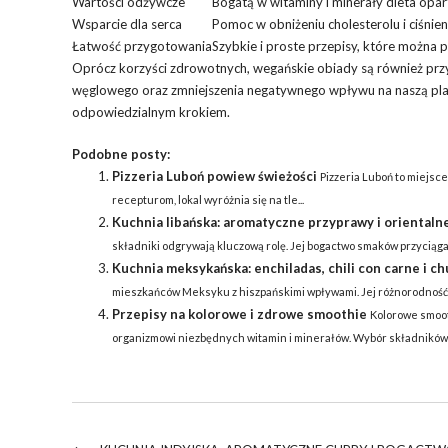
Wartości odżywcze
Bogatą w witaminy i minerały
dieta opar
Wsparcie dla serca
Pomoc w obniżeniu cholesterolu i ciśnien
Łatwość przygotowania
Szybkie i proste przepisy, które można 
Oprócz korzyści zdrowotnych, wegańskie obiady są również przyja
węglowego oraz zmniejszenia negatywnego wpływu na naszą plane
odpowiedzialnym krokiem.
Podobne posty:
Pizzeria Luboń powiew świeżości
Pizzeria Luboń to miejsc
recepturom, lokal wyróżnia się na tle...
Kuchnia libańska: aromatyczne przyprawy i orientaln
składniki odgrywają kluczową rolę. Jej bogactwo smaków przyciąga 
Kuchnia meksykańska: enchiladas, chili con carne i c
mieszkańców Meksyku z hiszpańskimi wpływami. Jej różnorodność 
Przepisy na kolorowe i zdrowe smoothie
Kolorowe smoot
organizmowi niezbędnych witamin i minerałów. Wybór składników.