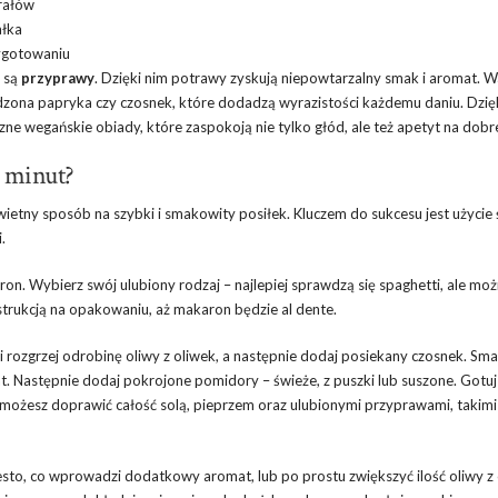
erałów
ałka
zygotowaniu
j są
przyprawy
. Dzięki nim potrawy zyskują niepowtarzalny smak i aromat. W
ędzona papryka czy czosnek, które dodadzą wyrazistości każdemu daniu. Dzię
 wegańskie obiady, które zaspokoją nie tylko głód, ale też apetyt na dobre
5 minut?
etny sposób na szybki i smakowity posiłek. Kluczem do sukcesu jest użycie 
.
on. Wybierz swój ulubiony rodzaj – najlepiej sprawdzą się spaghetti, ale mo
instrukcją na opakowaniu, aż makaron będzie al dente.
 rozgrzej odrobinę oliwy z oliwek, a następnie dodaj posiekany czosnek. Sma
. Następnie dodaj pokrojone pomidory – świeże, z puszki lub suszone. Gotuj
 możesz doprawić całość solą, pieprzem oraz ulubionymi przyprawami, takimi
sto, co wprowadzi dodatkowy aromat, lub po prostu zwiększyć ilość oliwy z