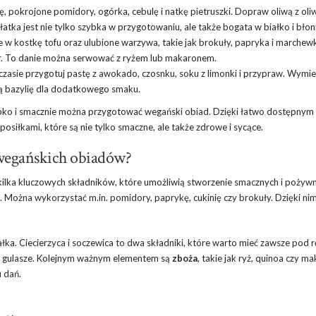
 pokrojone pomidory, ogórka, cebulę i natkę pietruszki. Dopraw oliwą z oli
atka jest nie tylko szybka w przygotowaniu, ale także bogata w białko i błon
ne w kostkę tofu oraz ulubione warzywa, takie jak brokuły, papryka i marchew
bir. To danie można serwować z ryżem lub makaronem.
zasie przygotuj pastę z awokado, czosnku, soku z limonki i przypraw. Wymie
ą bazylię dla dodatkowego smaku.
ybko i smacznie można przygotować wegański obiad. Dzięki łatwo dostępnym
siłkami, które są nie tylko smaczne, ale także zdrowe i sycące.
 wegańskich obiadów?
ilka kluczowych składników, które umożliwią stworzenie smacznych i pożyw
Można wykorzystać m.in. pomidory, paprykę, cukinię czy brokuły. Dzięki ni
łka. Ciecierzyca i soczewica to dwa składniki, które warto mieć zawsze pod r
i gulasze. Kolejnym ważnym elementem są
zboża
, takie jak ryż, quinoa czy m
u dań.