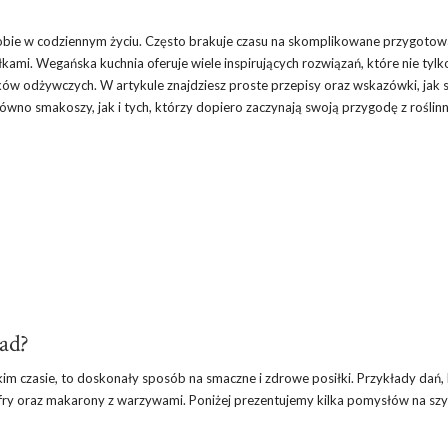
sobie w codziennym życiu. Często brakuje czasu na skomplikowane przygotowa
ami. Wegańska kuchnia oferuje wiele inspirujących rozwiązań, które nie tylk
ków odżywczych. W artykule znajdziesz proste przepisy oraz wskazówki, jak 
wno smakoszy, jak i tych, którzy dopiero zaczynają swoją przygodę z rośli
iad?
m czasie, to doskonały sposób na smaczne i zdrowe posiłki. Przykłady dań,
-fry oraz makarony z warzywami. Poniżej prezentujemy kilka pomysłów na sz