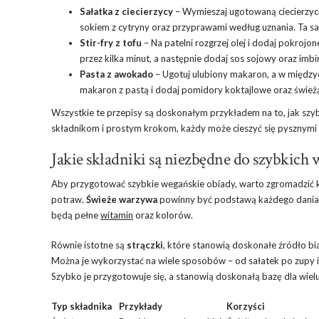
Sałatka z ciecierzycy
– Wymieszaj ugotowaną ciecierzycę,
sokiem z cytryny oraz przyprawami według uznania. Ta sał
Stir-fry z tofu
– Na patelni rozgrzej olej i dodaj pokrojo
przez kilka minut, a następnie dodaj sos sojowy oraz im
Pasta z awokado
– Ugotuj ulubiony makaron, a w międzyc
makaron z pastą i dodaj pomidory koktajlowe oraz śwież
Wszystkie te przepisy są doskonałym przykładem na to, jak sz
składnikom i prostym krokom, każdy może cieszyć się pysznymi po
Jakie składniki są niezbędne do szybkich
Aby przygotować szybkie wegańskie obiady, warto zgromadzić k
potraw.
Świeże warzywa
powinny być podstawą każdego dania. 
będą pełne
witamin
oraz kolorów.
Równie istotne są
strączki
, które stanowią doskonałe źródło bia
Można je wykorzystać na wiele sposobów – od sałatek po zupy 
Szybko je przygotowuje się, a stanowią doskonałą bazę dla wiel
Typ składnika
Przykłady
Korzyści