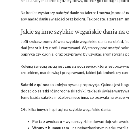
smaku. Gdy makaron będzie gotowy, odcedź go i dodaj na pateln
Na koniec wystarczy nałożyć danie na talerze i można je podać
aby nadać daniu świeżości oraz koloru. Tak proste, a zarazem sma
Jakie są inne szybkie wegańskie dania na 
Jeśli szukasz pomysłów na szybkie wegańskie dania na obiad, is
dań jest
stir-fry
z tofu i warzywami. Wystarczy podsmażyć pokroj
papryka czy cukinia, oraz przyprawy, by uzyskać aromatyczną p
Kolejną świetną opcją jest
zupa z soczewicy
, która jest pożywn
czosnkiem, marchewką i przyprawami, takimi jak kminek czy curr
Sałatki z quinoa
to kolejna pyszna propozycja. Quinoa jest bogat
dodać do sałatki różnorodne składniki, takie jak świeże warzywa,
temu każda sałatka może być nieco inna, co pozwala na eksper
Oto kilka innych inspiracji na szybkie wegańskie dania:
Pasta z awokado
– wystarczy zblendować dojrzałe awoka
Wrapy z hummusem
– na pełnoziarnistym placku tortill