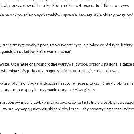
ej, aby przygotować chmurkę, którą można wzbogacić dodatkiem warzyw.
la na odkrywanie nowych smaków i sprawia, że wegańskie obiady mogą być n
 które zrezygnowały z produktów zwierzęcych, ale także wśród tych, którzy 
egańskich obiadów
, które warto poznać.
ywcze
. Obejmuje ona różnorodne warzywa, owoce, orzechy, nasiona, a także 
k witamina C, A, potas czy magnez, które podtrzymują nasze zdrowie.
gata w błonnik
i uboga w tłuszcze nasycone może przyczynić się do obniżeni
okaloryczne, co sprzyja utrzymaniu optymalnej wagi ciała.
h przepisów można szybko przygotować, co jest istotne dla osób prowadząc
anki często wymagają niewielu składników i czasu, aby stworzyć smaczne i zdro