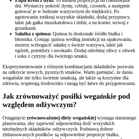
Zupa krem z dyni:
To idealna propozycja na chłodniejsze
dni. Wystarczy pokroić dynię, cebulę, czosnek, a następnie
gotować je w bulionie warzywnym do miękkości. Po
ugotowaniu zmiksuj wszystkie składniki, dodaj przyprawy,
takie jak gałka muszkatołowa i imbir, a na koniec serwuj z
grzankami.
Sałatka z quinoa:
Quinoa to doskonałe źródło białka i
błonnika. Gotując quinoa według instrukcji na opakowaniu,
możesz wzbogacić sałatkę o świeże warzywa, takie jak
ogórek, pomidory i awokado. Dodaj odrobinę oliwy z oliwek
i soku z cytryny dla świeżego smaku.
Eksperymentowanie z różnymi kombinacjami składników pozwala
na odkrycie nowych, pysznych smaków. Warto pamiętać, że dania
wegańskie nie tylko świetnie smakują, ale także są korzystne dla
zdrowia, wspierają środowisko i mogą być łatwe do przygotowania.
Jak zrównoważyć posiłki wegańskie pod
względem odżywczym?
Osiągnięcie
zrównoważonej diety wegańskiej
wymaga starannego
planowania, aby zapewnić odpowiednią ilość wszystkich
niezbędnych składników odżywczych. Podstawą dobrze
zbilansowanych posiłków są odpowiednie proporcje białka,