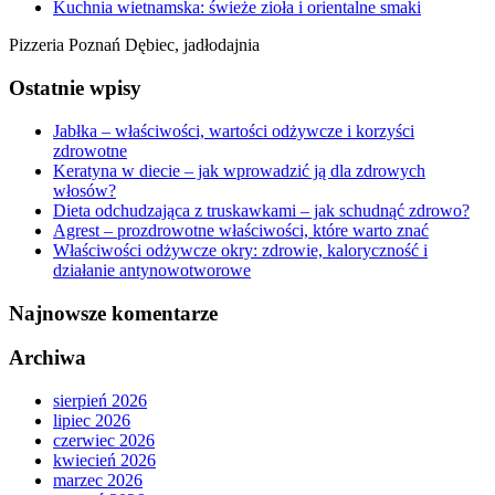
Kuchnia wietnamska: świeże zioła i orientalne smaki
Pizzeria Poznań Dębiec, jadłodajnia
Ostatnie wpisy
Jabłka – właściwości, wartości odżywcze i korzyści
zdrowotne
Keratyna w diecie – jak wprowadzić ją dla zdrowych
włosów?
Dieta odchudzająca z truskawkami – jak schudnąć zdrowo?
Agrest – prozdrowotne właściwości, które warto znać
Właściwości odżywcze okry: zdrowie, kaloryczność i
działanie antynowotworowe
Najnowsze komentarze
Archiwa
sierpień 2026
lipiec 2026
czerwiec 2026
kwiecień 2026
marzec 2026