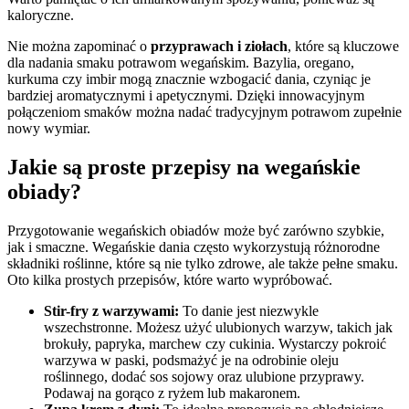
kaloryczne.
Nie można zapominać o
przyprawach i ziołach
, które są kluczowe
dla nadania smaku potrawom wegańskim. Bazylia, oregano,
kurkuma czy imbir mogą znacznie wzbogacić dania, czyniąc je
bardziej aromatycznymi i apetycznymi. Dzięki innowacyjnym
połączeniom smaków można nadać tradycyjnym potrawom zupełnie
nowy wymiar.
Jakie są proste przepisy na wegańskie
obiady?
Przygotowanie wegańskich obiadów może być zarówno szybkie,
jak i smaczne. Wegańskie dania często wykorzystują różnorodne
składniki roślinne, które są nie tylko zdrowe, ale także pełne smaku.
Oto kilka prostych przepisów, które warto wypróbować.
Stir-fry z warzywami:
To danie jest niezwykle
wszechstronne. Możesz użyć ulubionych warzyw, takich jak
brokuły, papryka, marchew czy cukinia. Wystarczy pokroić
warzywa w paski, podsmażyć je na odrobinie oleju
roślinnego, dodać sos sojowy oraz ulubione przyprawy.
Podawaj na gorąco z ryżem lub makaronem.