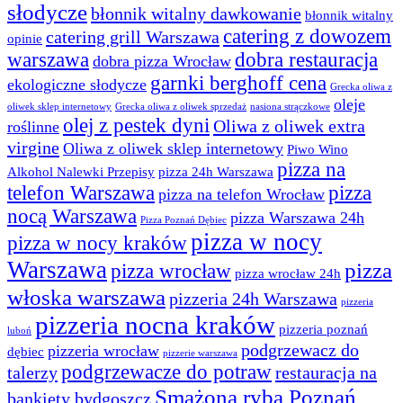
słodycze
błonnik witalny dawkowanie
błonnik witalny
catering z dowozem
catering grill Warszawa
opinie
warszawa
dobra restauracja
dobra pizza Wrocław
garnki berghoff cena
ekologiczne słodycze
Grecka oliwa z
oleje
oliwek sklep internetowy
Grecka oliwa z oliwek sprzedaż
nasiona strączkowe
olej z pestek dyni
Oliwa z oliwek extra
roślinne
virgine
Oliwa z oliwek sklep internetowy
Piwo Wino
pizza na
Alkohol Nalewki Przepisy
pizza 24h Warszawa
telefon Warszawa
pizza
pizza na telefon Wrocław
nocą Warszawa
pizza Warszawa 24h
Pizza Poznań Dębiec
pizza w nocy
pizza w nocy kraków
Warszawa
pizza
pizza wrocław
pizza wrocław 24h
włoska warszawa
pizzeria 24h Warszawa
pizzeria
pizzeria nocna kraków
pizzeria poznań
luboń
podgrzewacz do
pizzeria wrocław
dębiec
pizzerie warszawa
podgrzewacze do potraw
talerzy
restauracja na
Smażona ryba Poznań
bankiety bydgoszcz