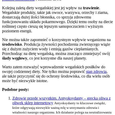
Kolejną zaletą diety wegańskiej jest jej wpływ na
trawienie
.
Wegańskie produkty, takie jak owoce, warzywa, orzechy i ziarna,
dostarczają dużej ilości błonnika, co sprzyja zdrowemu
funkcjonowaniu układu pokarmowego. Dzięki temu osoby na diecie
roślinnej często cieszą się lepszym samopoczuciem i wyższym
poziomem energii.
Nie można także zapomnieć o korzystnym wpływie weganizmu na
środowisko
. Produkcja żywności pochodzenia zwierzęcego wiąże
się z dużym zużyciem wody i emisją gazów cieplarnianych.
Przechodząc na dietę wegańską, można znacząco zmniejszyć swój
ślady węglowy
, co jest korzystne dla naszej planety.
Warto zatem rozważyć wprowadzenie wegańskich posiłków do
swojej codziennej diety. Nie tylko można poprawić
stan zdrowia
,
ale także przyczynić się do ochrony środowiska, co dla wielu osób
może być niezwykle istotne.
Podobne posty:
Zdrowie przede wszystkim. Antyoksydanty – grecka oliwa z
oliwek sklep internetowy
Antyoksydanty to kluczowe związki,
które odgrywają niezwykle ważną rolę w utrzymaniu zdrowia i
witalności naszego organizmu. Ich działanie polega na neutralizowaniu