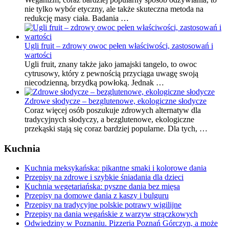
nie tylko wybór etyczny, ale także skuteczna metoda na
redukcję masy ciała. Badania …
Ugli fruit – zdrowy owoc pełen właściwości, zastosowań i
wartości
Ugli fruit, znany także jako jamajski tangelo, to owoc
cytrusowy, który z pewnością przyciąga uwagę swoją
niecodzienną, brzydką powłoką. Jednak …
Zdrowe słodycze – bezglutenowe, ekologiczne słodycze
Coraz więcej osób poszukuje zdrowych alternatyw dla
tradycyjnych słodyczy, a bezglutenowe, ekologiczne
przekąski stają się coraz bardziej popularne. Dla tych, …
Kuchnia
Kuchnia meksykańska: pikantne smaki i kolorowe dania
Przepisy na zdrowe i szybkie śniadania dla dzieci
Kuchnia wegetariańska: pyszne dania bez mięsa
Przepisy na domowe dania z kaszy i bulguru
Przepisy na tradycyjne polskie potrawy wigilijne
Przepisy na dania wegańskie z warzyw strączkowych
Odwiedziny w Poznaniu. Pizzeria Poznań Górczyn, a może