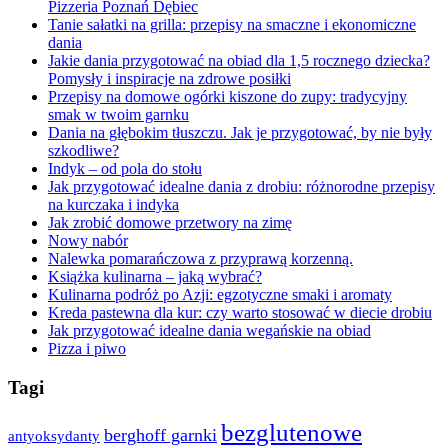
Pizzeria Poznań Dębiec
Tanie sałatki na grilla: przepisy na smaczne i ekonomiczne
dania
Jakie dania przygotować na obiad dla 1,5 rocznego dziecka?
Pomysły i inspiracje na zdrowe posiłki
Przepisy na domowe ogórki kiszone do zupy: tradycyjny
smak w twoim garnku
Dania na głębokim tłuszczu. Jak je przygotować, by nie były
szkodliwe?
Indyk – od pola do stołu
Jak przygotować idealne dania z drobiu: różnorodne przepisy
na kurczaka i indyka
Jak zrobić domowe przetwory na zimę
Nowy nabór
Nalewka pomarańczowa z przyprawą korzenną.
Książka kulinarna – jaką wybrać?
Kulinarna podróż po Azji: egzotyczne smaki i aromaty
Kreda pastewna dla kur: czy warto stosować w diecie drobiu
Jak przygotować idealne dania wegańskie na obiad
Pizza i piwo
Tagi
bezglutenowe
berghoff garnki
antyoksydanty