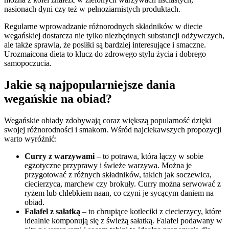
nasionach dyni czy też w pełnoziarnistych produktach.
Regularne wprowadzanie różnorodnych składników w diecie
wegańskiej dostarcza nie tylko niezbędnych substancji odżywczych,
ale także sprawia, że posiłki są bardziej interesujące i smaczne.
Urozmaicona dieta to klucz do zdrowego stylu życia i dobrego
samopoczucia.
Jakie są najpopularniejsze dania
wegańskie na obiad?
Wegańskie obiady zdobywają coraz większą popularność dzięki
swojej różnorodności i smakom. Wśród najciekawszych propozycji
warto wyróżnić:
Curry z warzywami
– to potrawa, która łączy w sobie
egzotyczne przyprawy i świeże warzywa. Można je
przygotować z różnych składników, takich jak soczewica,
ciecierzyca, marchew czy brokuły. Curry można serwować z
ryżem lub chlebkiem naan, co czyni je sycącym daniem na
obiad.
Falafel z sałatką
– to chrupiące kotleciki z ciecierzycy, które
idealnie komponują się z świeżą sałatką. Falafel podawany w