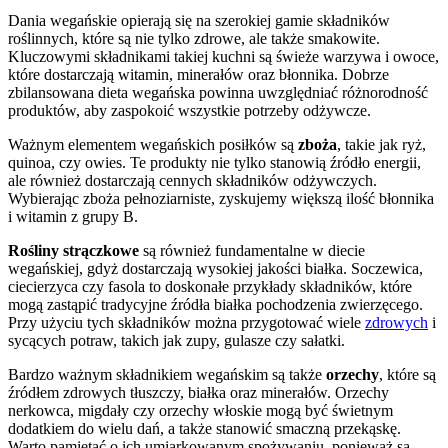
Dania wegańskie opierają się na szerokiej gamie składników
roślinnych, które są nie tylko zdrowe, ale także smakowite.
Kluczowymi składnikami takiej kuchni są świeże warzywa i owoce,
które dostarczają witamin, minerałów oraz błonnika. Dobrze
zbilansowana dieta wegańska powinna uwzględniać różnorodność
produktów, aby zaspokoić wszystkie potrzeby odżywcze.
Ważnym elementem wegańskich posiłków są
zboża
, takie jak ryż,
quinoa, czy owies. Te produkty nie tylko stanowią źródło energii,
ale również dostarczają cennych składników odżywczych.
Wybierając zboża pełnoziarniste, zyskujemy większą ilość błonnika
i witamin z grupy B.
Rośliny strączkowe
są również fundamentalne w diecie
wegańskiej, gdyż dostarczają wysokiej jakości białka. Soczewica,
ciecierzyca czy fasola to doskonałe przykłady składników, które
mogą zastąpić tradycyjne źródła białka pochodzenia zwierzęcego.
Przy użyciu tych składników można przygotować wiele
zdrowych
i
sycących potraw, takich jak zupy, gulasze czy sałatki.
Bardzo ważnym składnikiem wegańskim są także
orzechy
, które są
źródłem zdrowych tłuszczy, białka oraz minerałów. Orzechy
nerkowca, migdały czy orzechy włoskie mogą być świetnym
dodatkiem do wielu dań, a także stanowić smaczną przekąskę.
Warto pamiętać o ich umiarkowanym spożywaniu, ponieważ są