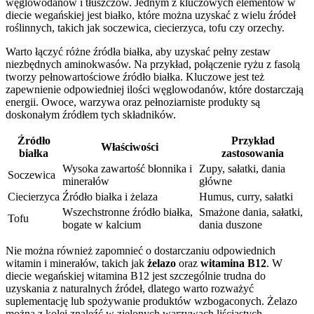
węglowodanów i tłuszczów. Jednym z kluczowych elementów w
diecie wegańskiej jest białko, które można uzyskać z wielu źródeł
roślinnych, takich jak soczewica, ciecierzyca, tofu czy orzechy.
Warto łączyć różne źródła białka, aby uzyskać pełny zestaw
niezbędnych aminokwasów. Na przykład, połączenie ryżu z fasolą
tworzy pełnowartościowe źródło białka. Kluczowe jest też
zapewnienie odpowiedniej ilości węglowodanów, które dostarczają
energii. Owoce, warzywa oraz pełnoziarniste produkty są
doskonałym źródłem tych składników.
Źródło
Przykład
Właściwości
białka
zastosowania
Wysoka zawartość błonnika i
Zupy, sałatki, dania
Soczewica
minerałów
główne
Ciecierzyca
Źródło białka i żelaza
Humus, curry, sałatki
Wszechstronne źródło białka,
Smażone dania, sałatki,
Tofu
bogate w kalcium
dania duszone
Nie można również zapomnieć o dostarczaniu odpowiednich
witamin i minerałów, takich jak
żelazo
oraz
witamina B12
. W
diecie wegańskiej witamina B12 jest szczególnie trudna do
uzyskania z naturalnych źródeł, dlatego warto rozważyć
suplementację lub spożywanie produktów wzbogaconych. Żelazo
można z kolei znaleźć w zielonych warzywach liściastych,