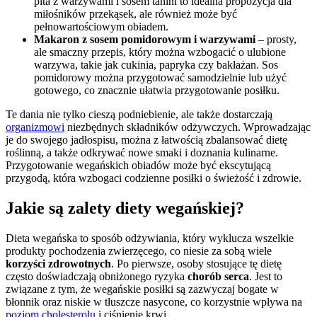
pita z warzywami i sosem tahini to idealna propozycja dla
miłośników przekąsek, ale również może być
pełnowartościowym obiadem.
Makaron z sosem pomidorowym i warzywami
– prosty,
ale smaczny przepis, który można wzbogacić o ulubione
warzywa, takie jak cukinia, papryka czy bakłażan. Sos
pomidorowy można przygotować samodzielnie lub użyć
gotowego, co znacznie ułatwia przygotowanie posiłku.
Te dania nie tylko cieszą podniebienie, ale także dostarczają
organizmowi
niezbędnych składników odżywczych. Wprowadzając
je do swojego jadłospisu, można z łatwością zbalansować dietę
roślinną, a także odkrywać nowe smaki i doznania kulinarne.
Przygotowanie wegańskich obiadów może być ekscytującą
przygodą, która wzbogaci codzienne posiłki o świeżość i zdrowie.
Jakie są zalety diety wegańskiej?
Dieta wegańska to sposób odżywiania, który wyklucza wszelkie
produkty pochodzenia zwierzęcego, co niesie za sobą wiele
korzyści zdrowotnych
. Po pierwsze, osoby stosujące tę dietę
często doświadczają obniżonego ryzyka
chorób serca
. Jest to
związane z tym, że wegańskie posiłki są zazwyczaj bogate w
błonnik oraz niskie w tłuszcze nasycone, co korzystnie wpływa na
poziom cholesterolu
i ciśnienie krwi.