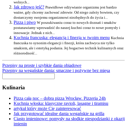
wolnych...
Jak zdrowo jeść?
Prawidłowe odżywianie organizmu jest bardzo
ważne, gdy chcemy zachować zdrowie. Od niego zależy bowiem, czy
dostarczymy swojemu organizmowi niezbędnych do życia i...
Pizza i piwo
W poszukiwaniu coraz to nowych doznań i smaków
postanawiamy wprowadzić do naszej kuchni coraz to nowe pomysły i
innowacje. Jednak z nich...
Kuchnia francuska: elegancja i finezja w twoim menu
Kuchnia
francuska to synonim elegancji i finezji, która zachwyca nie tylko
smakiem, ale i estetyką podania. Jej bogactwo technik kulinarnych oraz
różnorodność...
Przepisy na proste i szybkie dania obiadowe
Przepisy na wegańskie dania: smaczne i pożywne bez mięsa
Kulinaria
Pizza całą noc – dobra pizza Wrocław. Pizzeria 24h
Kuchnia włoska: klasyczne ravioli, lasagne i tiramisu
artykuł który może Cię zainteresować
Jak przygotować idealne dania wegańskie na grilla
Ciasto imieninowe: pomysły na słodkie niespodzianki z okazji
imienin