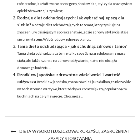
różnorodne, kształtowane przez geny, środowisko, styl życia oraz system
opieki zdrowotnej. Czy wiesz,...
Rodzaje diet odchudzających: Jak wybrać najlepszą dla
siebie?
Rodzaje diet odchudzających to temat, który zyskuje na
znaczeniu w dzisiejszym społeczeństwie, gdzie zdrowy styl życia staje
się priorytetem. Wybór odpowiedniego planu...
Tania dieta odchudzająca – jak schudnąć zdrowo i tanio?
Tania dieta odchudzająca to nie tylko sposób na zredukowanie masy
ciała, ale także szansa na zdrowe odżywianie, które nie obciąża
domowego budżetu....
Rzodkiew japońska: zdrowotne właściwości i wartość
odżywcza
Rzodkiew japońska, znana również jako daikon, to niezwykle
wszechstronne warzywo, które zdobywa coraz większą popularność w
kuchniach na całym świecie. Choć może...
DIETA WYSOKOTŁUSZCZOWA: KORZYŚCI, ZAGROŻENIA I
ZASADY STOSOWANIA