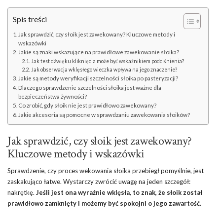
Spis treści
Jak sprawdzić, czy słoik jest zawekowany? Kluczowe metody i
wskazówki
Jakie są znaki wskazujące na prawidłowe zawekowanie słoika?
Jak test dźwięku kliknięcia może być wskaźnikiem podciśnienia?
Jak obserwacja wklęsłego wieczka wpływa na jego znaczenie?
Jakie są metody weryfikacji szczelności słoika po pasteryzacji?
Dlaczego sprawdzenie szczelności słoika jest ważne dla
bezpieczeństwa żywności?
Co zrobić, gdy słoik nie jest prawidłowo zawekowany?
Jakie akcesoria są pomocne w sprawdzaniu zawekowania słoików?
Jak sprawdzić, czy słoik jest zawekowany?
Kluczowe metody i wskazówki
Sprawdzenie, czy proces wekowania słoika przebiegł pomyślnie, jest
zaskakująco łatwe. Wystarczy zwrócić uwagę na jeden szczegół:
nakrętkę.
Jeśli jest ona wyraźnie wklęsła, to znak, że słoik został
prawidłowo zamknięty i możemy być spokojni o jego zawartość.