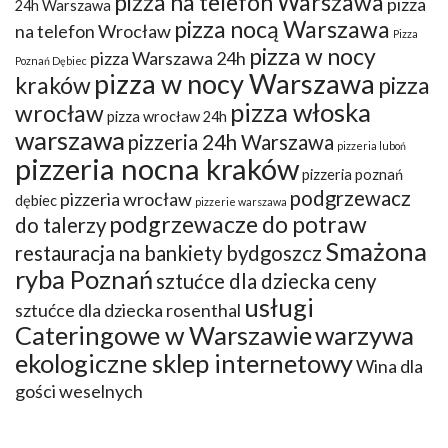
pizza na telefon Warszawa
pizza
24h Warszawa
pizza nocą Warszawa
na telefon Wrocław
Pizza
pizza w nocy
pizza Warszawa 24h
Poznań Dębiec
pizza w nocy Warszawa
kraków
pizza
pizza włoska
wrocław
pizza wrocław 24h
warszawa
pizzeria 24h Warszawa
pizzeria luboń
pizzeria nocna kraków
pizzeria poznań
podgrzewacz
pizzeria wrocław
dębiec
pizzerie warszawa
podgrzewacze do potraw
do talerzy
Smażona
restauracja na bankiety bydgoszcz
ryba Poznań
sztućce dla dziecka ceny
usługi
sztućce dla dziecka rosenthal
Cateringowe w Warszawie
warzywa
ekologiczne sklep internetowy
Wina dla
gości weselnych