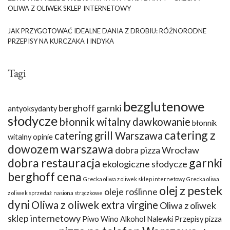
OLIWA Z OLIWEK SKLEP INTERNETOWY
JAK PRZYGOTOWAĆ IDEALNE DANIA Z DROBIU: RÓŻNORODNE
PRZEPISY NA KURCZAKA I INDYKA
Tagi
bezglutenowe
berghoff garnki
antyoksydanty
słodycze
błonnik witalny dawkowanie
błonnik
catering z
catering grill Warszawa
witalny opinie
dowozem warszawa
dobra pizza Wrocław
dobra restauracja
garnki
ekologiczne słodycze
berghoff cena
Grecka oliwa z oliwek sklep internetowy
Grecka oliwa
olej z pestek
oleje roślinne
z oliwek sprzedaż
nasiona strączkowe
dyni
Oliwa z oliwek extra virgine
Oliwa z oliwek
sklep internetowy
Piwo Wino Alkohol Nalewki Przepisy
pizza