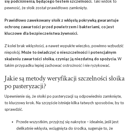
się podciśnienia, będącego testem szczelności.
Taki widok to
pewność, że słoik został prawidłowo zamknięty.
Prawidłowo zawekowany słoik z wklęsłą pokrywką gwarantuje
ochronę zawartości przed powietrzem i bakteriami, co jest
kluczowe dla bezpieczeństwa żywności.
Z kolei brak wklęsłości, a nawet wypukłe wieczko, powinno wzbudzić
niepokój.
Może to świadczyć o nieszczelności i potencjalnym
skażeniu zawartości słoika, czyniąc ją niezdatną do spożycia.
W
takim przypadku lepiej zachować ostrożność i nie ryzykować.
Jakie są metody weryfikacji szczelności słoika
po pasteryzacji?
Upewnienie się, że słoiki po pasteryzacji są odpowiednio zamknięte,
to kluczowy krok. Na szczęście istnieje kilka łatwych sposobów, by to
sprawdzić.
Przede wszystkim, przyjrzyj się nakrętce – idealnie, jeśli jest
delikatnie wklęsła, wciągnięta do środka, sugeruje to, że