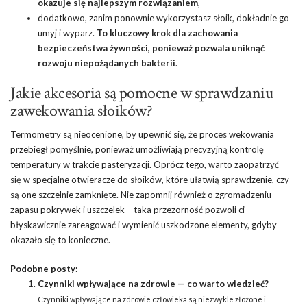
okazuje się najlepszym rozwiązaniem
,
dodatkowo, zanim ponownie wykorzystasz słoik, dokładnie go
umyj i wyparz.
To kluczowy krok dla zachowania
bezpieczeństwa żywności, ponieważ pozwala uniknąć
rozwoju niepożądanych bakterii
.
Jakie akcesoria są pomocne w sprawdzaniu
zawekowania słoików?
Termometry są nieocenione, by upewnić się, że proces wekowania
przebiegł pomyślnie, ponieważ umożliwiają precyzyjną kontrolę
temperatury w trakcie pasteryzacji. Oprócz tego, warto zaopatrzyć
się w specjalne otwieracze do słoików, które ułatwią sprawdzenie, czy
są one szczelnie zamknięte. Nie zapomnij również o zgromadzeniu
zapasu pokrywek i uszczelek – taka przezorność pozwoli ci
błyskawicznie zareagować i wymienić uszkodzone elementy, gdyby
okazało się to konieczne.
Podobne posty:
Czynniki wpływające na zdrowie — co warto wiedzieć?
Czynniki wpływające na zdrowie człowieka są niezwykle złożone i