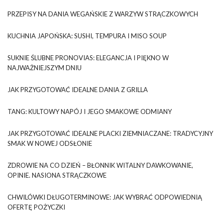
PRZEPISY NA DANIA WEGAŃSKIE Z WARZYW STRĄCZKOWYCH
KUCHNIA JAPOŃSKA: SUSHI, TEMPURA I MISO SOUP
SUKNIE ŚLUBNE PRONOVIAS: ELEGANCJA I PIĘKNO W
NAJWAŻNIEJSZYM DNIU
JAK PRZYGOTOWAĆ IDEALNE DANIA Z GRILLA
TANG: KULTOWY NAPÓJ I JEGO SMAKOWE ODMIANY
JAK PRZYGOTOWAĆ IDEALNE PLACKI ZIEMNIACZANE: TRADYCYJNY
SMAK W NOWEJ ODSŁONIE
ZDROWIE NA CO DZIEŃ – BŁONNIK WITALNY DAWKOWANIE,
OPINIE. NASIONA STRĄCZKOWE
CHWILÓWKI DŁUGOTERMINOWE: JAK WYBRAĆ ODPOWIEDNIĄ
OFERTĘ POŻYCZKI