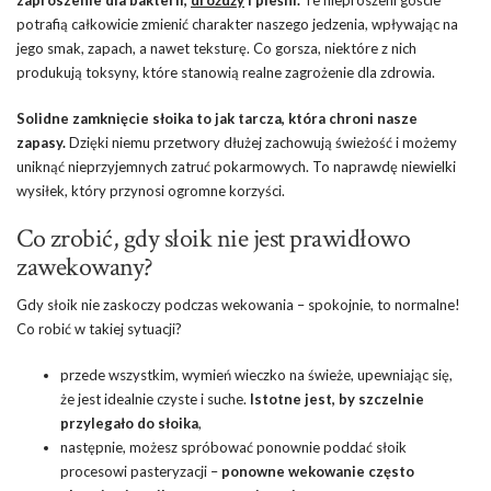
zaproszenie dla bakterii,
drożdży
i pleśni.
Te nieproszeni goście
potrafią całkowicie zmienić charakter naszego jedzenia, wpływając na
jego smak, zapach, a nawet teksturę. Co gorsza, niektóre z nich
produkują toksyny, które stanowią realne zagrożenie dla zdrowia.
Solidne zamknięcie słoika to jak tarcza, która chroni nasze
zapasy.
Dzięki niemu przetwory dłużej zachowują świeżość i możemy
uniknąć nieprzyjemnych zatruć pokarmowych. To naprawdę niewielki
wysiłek, który przynosi ogromne korzyści.
Co zrobić, gdy słoik nie jest prawidłowo
zawekowany?
Gdy słoik nie zaskoczy podczas wekowania – spokojnie, to normalne!
Co robić w takiej sytuacji?
przede wszystkim, wymień wieczko na świeże, upewniając się,
że jest idealnie czyste i suche.
Istotne jest, by szczelnie
przylegało do słoika
,
następnie, możesz spróbować ponownie poddać słoik
procesowi pasteryzacji –
ponowne wekowanie często