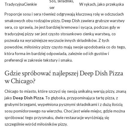
Sos, składniki,
Tradycyjna
Cienkie
W rękach, jako
przekąska
ser
Proporcje sosu i sera również odgrywają kluczową rolę w odczuciach
smakowych obu rodzajów pizzy. Deep Dish zawiera grubsze warstwy
sera, co sprawia, że jest bardziej kremowa i sycąca, podczas gdy w
tradycyjnej pizzy ser jest często stosunkowo cienką warstwą, co
pozwala na wyraźniejsze wyczucie innych składników. Z tych
powodów, miłośnicy pizzy często mają swoje upodobania co do tego,
która forma im bardziej odpowiada, zależnie od ich gustów i
preferencji w zakresie tekstury i smaku.
Gdzie spróbować najlepszej Deep Dish Pizza
w Chicago?
Chicago to miasto, które szczyci się swoją unikalną wersją pizzy, znaną
jako
Deep Dish Pizza
. To głęboka, przypominająca tartę pizza, z
grubymi brzegami, wypełniona pysznymi składnikami i z dużą ilością
sosu pomidorowego na wierzchu. Choć jest wiele miejsc, gdzie można
spróbować tego przysmaku, dwie restauracje wyróżniają się
szczególnie wśród miłośników pizzy.