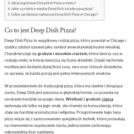
Jak przygotować Deep Dish Pizza w domu?
Jakie są różnice między Deep Dish a tradycyjną pizzą?
Gdzie spróbować najlepszej Deep Dish Pizza w Chicago?
Co to jest Deep Dish Pizza?
Deep Dish Pizza to wyjątkowy rodzaj pizzy, który powstał w Chicago i
szybko zdobył uznanie jako symbol amerykańskiej kuchni włoskiej.
Charakteryzuje się
grubym i wysokim ciastem
, które tworzy coś w
rodzaju miski, w której mieszczą się liczne składniki. Dzięki tej formie,
możliwe jest dodanie dużej ilości sosu, sera oraz różnych dodatków,
co sprawia, że każda porcja jest pełna intensywnych smaków.
W przeciwieństwie do tradycyjnej pizzy, która ma cienkie i chrupiące
ciasto, Deep Dish jest pieczona w głębokiej formie, co pozwala na
uzyskanie bardziej sycącego dania.
Wielkość i grubość
ciasta
wpływają nie tylko na jego smak, ale również na konsystencję, która
staje się bardziej aromatyczna i wilgotna. Przygotowanie tego typu
pizzy wiąże się z zastosowaniem specjalnych technik, które pozwalają
na równomierne wypieczenie ciasta, jednocześnie zachowując
odpowiednią ilość nadzienia.