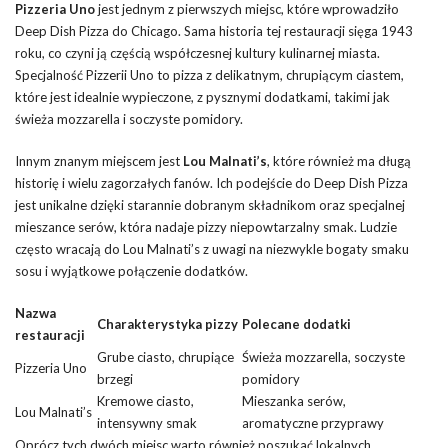
Pizzeria Uno
jest jednym z pierwszych miejsc, które wprowadziło
Deep Dish Pizza do Chicago. Sama historia tej restauracji sięga 1943
roku, co czyni ją częścią współczesnej kultury kulinarnej miasta.
Specjalność Pizzerii Uno to pizza z delikatnym, chrupiącym ciastem,
które jest idealnie wypieczone, z pysznymi dodatkami, takimi jak
świeża mozzarella i soczyste pomidory.
Innym znanym miejscem jest
Lou Malnati’s
, które również ma długą
historię i wielu zagorzałych fanów. Ich podejście do Deep Dish Pizza
jest unikalne dzięki starannie dobranym składnikom oraz specjalnej
mieszance serów, która nadaje pizzy niepowtarzalny smak. Ludzie
często wracają do Lou Malnati’s z uwagi na niezwykle bogaty smaku
sosu i wyjątkowe połączenie dodatków.
Nazwa
Charakterystyka pizzy
Polecane dodatki
restauracji
Grube ciasto, chrupiące
Świeża mozzarella, soczyste
Pizzeria Uno
brzegi
pomidory
Kremowe ciasto,
Mieszanka serów,
Lou Malnati’s
intensywny smak
aromatyczne przyprawy
Oprócz tych dwóch miejsc warto również poszukać lokalnych