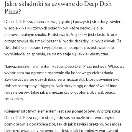
Jakie składniki są używane do Deep Dish
Pizza?
Deep Dish Pizza, znana ze swojej grubej i puszystej struktury, zawiera
w sobie kilka kluczowych składników, które decydują o jej
niepowtarzalnym smaku. Podstawą każdej pizzy jest ciasto, które
przygotowuje się z
mąki
pszennej,
wody
, drożdży i oliwy z oliwek. Te
składniki są mieszane i wyrabiane, a następnie pozostawiane do
wyrośnięcia, co sprawia, że ciasto staje się lekkie i elastyczne.
Najważniejszym elementem każdej Deep Dish Pizza jest
ser
. Właściwy
wybór sera ma ogromne znaczenie dla końcowego efektu dania.
Zwykle używa się dużych ilości sera mozzarella, który powinien być
dobrze roztopiony i ciągnący. Niektórzy mogą dodać również inne
rodzaje serów, takie jak parmezan czy provolone, aby wzbogacić
smak pizzy.
Kolejnym istotnym elementem jest
sos pomidorowy
. W przypadku
Deep Dish Pizza często stosuje się sos na bazie przetworzonych
pomidorów, z dodatkiem
ziół
, takich jak bazylia i oregano. Sos może
być rozprowadzany zarówno na cieście, jak i pomiędzy warstwami