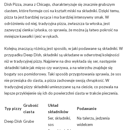
Dish Pizza, znana z Chicago, charakteryzuje się znacznie grubszym
ciastem, które formuje coś na kształt miski na składniki. Dzięki temu,
pizza ta jest bardziej sycąca i ma bardziej intensywny smak. W
odróżnieniu od niej, tradycyjna pizza, zwłaszcza ta włoska, jest
zazwyczaj cienka i płaska, co sprawia, że można ją łatwo pokroić na
mniejsze kawałki i jeść w rękach.
Kolejną znaczącą różnicą jest sposób, w jaki podawane są składniki. W
przypadku Deep Dish, składniki są układane w odwrotnej kolejności
niż w tradycyjnej pizzy. Najpierw na dno wykłada się ser, następnie
składniki takie jak mięso czy warzywa, a na wierzchu znajduje się
bogaty sos pomidorowy. Taki sposób przygotowania sprawia, że sos
nie przesiąka do ciasta, a pizza zachowuje swoją chrupkość. W
tradycyjnej pizzy składniki umieszczane są na cieście, co pozwala na
lepsze przyklejenie się ich do powierzchni ciasta w trakcie pieczenia.
Grubość
Układ
Typ pizzy
Podawanie
ciasta
składników
Ser, składniki,
Na talerzu, jedzenia
Deep Dish
Grube
sos
widelcem