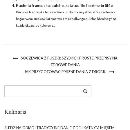
Kuchnia francuska: quiche, ratatouille i crème brûlée
Kuchnia francuska to prawdziwa uczta dla zmysłów, która zachwyca
bogactwem smaków i aromatów. Od urokliwego quiche, idealnego na
każdą okazję, po kolorowe...
SOCZEWICA Z PUSZKI: SZYBKIE I PROSTE PRZEPISY NA
ZDROWE DANIA
JAK PRZYGOTOWAĆ PYSZNE DANIA Z DROBIU
Kulinaria
ŚLEDŹ NA OBIAD: TRADYCYJNE DANIE Z DELIKATNYM MIĘSEM