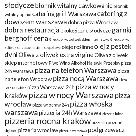
słodycze
błonnik witalny dawkowanie
błonnik
catering z
catering grill Warszawa
witalny opinie
dowozem warszawa
dobra pizza Wrocław
dobra restauracja
garnki
ekologiczne słodycze
berghoff cena
Grecka oliwa z oliwek sklep internetowy
Grecka oliwa
olej z pestek
oleje roślinne
z oliwek sprzedaż
nasiona strączkowe
dyni
Oliwa z oliwek extra virgine
Oliwa z oliwek
sklep internetowy
Piwo Wino Alkohol Nalewki Przepisy
pizza
pizza na telefon Warszawa
pizza
24h Warszawa
pizza nocą Warszawa
na telefon Wrocław
Pizza
pizza w nocy
pizza Warszawa 24h
Poznań Dębiec
pizza w nocy Warszawa
kraków
pizza
pizza włoska
wrocław
pizza wrocław 24h
warszawa
pizzeria 24h Warszawa
pizzeria luboń
pizzeria nocna kraków
pizzeria poznań
podgrzewacz
pizzeria wrocław
dębiec
pizzerie warszawa