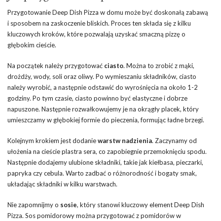
Przygotowanie Deep Dish Pizza w domu może być doskonałą zabawą
i sposobem na zaskoczenie bliskich. Proces ten składa się z kilku
kluczowych kroków, które pozwalają uzyskać smaczną pizzę o
głębokim cieście.
Na początek należy przygotować
ciasto
. Można to zrobić z mąki,
drożdży, wody, soli oraz oliwy. Po wymieszaniu składników, ciasto
należy wyrobić, a następnie odstawić do wyrośnięcia na około 1-2
godziny. Po tym czasie, ciasto powinno być elastyczne i dobrze
napuszone. Następnie rozwałkowujemy je na okrągły placek, który
umieszczamy w głębokiej formie do pieczenia, formując ładne brzegi.
Kolejnym krokiem jest dodanie
warstw nadzienia
. Zaczynamy od
ułożenia na cieście plastra sera, co zapobiegnie przemoknięciu spodu.
Następnie dodajemy ulubione składniki, takie jak kiełbasa, pieczarki,
papryka czy cebula. Warto zadbać o różnorodność i bogaty smak,
układając składniki w kilku warstwach.
Nie zapomnijmy o
sosie
, który stanowi kluczowy element Deep Dish
Pizza. Sos pomidorowy można przygotować z pomidorów w