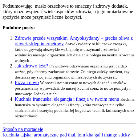
Podsumowując, masło orzechowe to smaczny i zdrowy dodatek,
który może wspierać wiele aspektów zdrowia, a jego umiarkowane
spożycie może przynieść liczne korzyści.
Podobne posty:
Zdrowie przede wszystkim. Antyoksydanty – grecka oliwa z
oliwek sklep internetowy
Antyoksydanty to kluczowe związki,
które odgrywają niezwykle ważną rolę w utrzymaniu zdrowia i
witalności naszego organizmu. Ich działanie polega na neutralizowaniu
wolnych...
Jak zdrowo jeść?
Prawidłowe odżywianie organizmu jest bardzo
ważne, gdy chcemy zachować zdrowie. Od niego zależy bowiem, czy
dostarczymy swojemu organizmowi niezbędnych do życia i...
Pizza i piwo
W poszukiwaniu coraz to nowych doznań i smaków
postanawiamy wprowadzić do naszej kuchni coraz to nowe pomysły i
innowacje. Jednak z nich...
Kuchnia francuska: elegancja i finezja w twoim menu
Kuchnia
francuska to synonim elegancji i finezji, która zachwyca nie tylko
smakiem, ale i estetyką podania. Jej bogactwo technik kulinarnych oraz
różnorodność...
Sposób na mortadelę
Kuchnia tajska: aromatyczne pad thai, tom kha gai i mango sticky