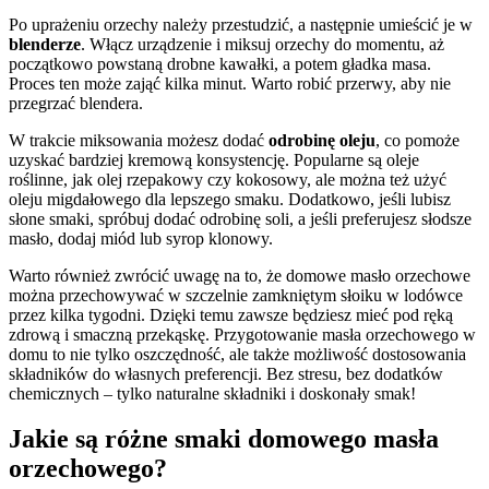
Po uprażeniu orzechy należy przestudzić, a następnie umieścić je w
blenderze
. Włącz urządzenie i miksuj orzechy do momentu, aż
początkowo powstaną drobne kawałki, a potem gładka masa.
Proces ten może zająć kilka minut. Warto robić przerwy, aby nie
przegrzać blendera.
W trakcie miksowania możesz dodać
odrobinę oleju
, co pomoże
uzyskać bardziej kremową konsystencję. Popularne są oleje
roślinne, jak olej rzepakowy czy kokosowy, ale można też użyć
oleju migdałowego dla lepszego smaku. Dodatkowo, jeśli lubisz
słone smaki, spróbuj dodać odrobinę soli, a jeśli preferujesz słodsze
masło, dodaj miód lub syrop klonowy.
Warto również zwrócić uwagę na to, że domowe masło orzechowe
można przechowywać w szczelnie zamkniętym słoiku w lodówce
przez kilka tygodni. Dzięki temu zawsze będziesz mieć pod ręką
zdrową i smaczną przekąskę. Przygotowanie masła orzechowego w
domu to nie tylko oszczędność, ale także możliwość dostosowania
składników do własnych preferencji. Bez stresu, bez dodatków
chemicznych – tylko naturalne składniki i doskonały smak!
Jakie są różne smaki domowego masła
orzechowego?