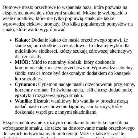
Domowe masło orzechowe to wspaniała baza, która pozwala na
eksperymentowanie z różnymi smakami. Można je wzbogacić o
wiele dodatków, które nie tylko poprawią smak, ale także
wprowadzą ciekawe aromaty. Oto kilka popularnych pomysłów na
smaki, które warto wypróbować:
Kakao:
Dodanie kakao do masła orzechowego sprawi, że
stanie się ono słodkie i czekoladowe. To idealny wybór dla
miłośników słodkości, którzy szukają zdrowszej alternatywy
dla czekolady.
MIÓD:
Miód to naturalny słodzik, który doskonale
komponuje się z masłem orzechowym. Wprowadza subtelny,
słodki smak i może być doskonałym dodatkiem do kanapek
lub smoothies.
Cynamon:
Cynamon nadaje masłu orzechowemu przyjemny,
korzenny aromat. To świetna opcja, jeśli chcesz dodać nutkę
egzotyki i rozgrzewającego smaku.
Wanilia:
Ekstrakt waniliowy lub wanilia w proszku mogą
nadać masłu orzechowemu łagodny, słodki zarys, który
doskonale współgra z innymi składnikami.
Eksperymentowanie z różnymi dodatkami to nie tylko sposób na
wzbogacenie smaku, ale także na dostosowanie masła orzechowego
do swoich indywidualnych preferencji. Możesz także łączyć te