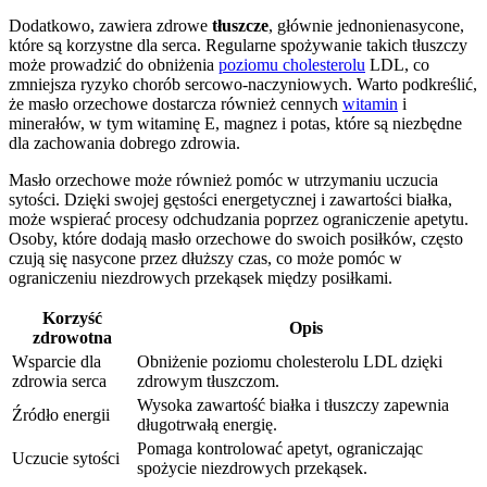
Dodatkowo, zawiera zdrowe
tłuszcze
, głównie jednonienasycone,
które są korzystne dla serca. Regularne spożywanie takich tłuszczy
może prowadzić do obniżenia
poziomu cholesterolu
LDL, co
zmniejsza ryzyko chorób sercowo-naczyniowych. Warto podkreślić,
że masło orzechowe dostarcza również cennych
witamin
i
minerałów, w tym witaminę E, magnez i potas, które są niezbędne
dla zachowania dobrego zdrowia.
Masło orzechowe może również pomóc w utrzymaniu uczucia
sytości. Dzięki swojej gęstości energetycznej i zawartości białka,
może wspierać procesy odchudzania poprzez ograniczenie apetytu.
Osoby, które dodają masło orzechowe do swoich posiłków, często
czują się nasycone przez dłuższy czas, co może pomóc w
ograniczeniu niezdrowych przekąsek między posiłkami.
Korzyść
Opis
zdrowotna
Wsparcie dla
Obniżenie poziomu cholesterolu LDL dzięki
zdrowia serca
zdrowym tłuszczom.
Wysoka zawartość białka i tłuszczy zapewnia
Źródło energii
długotrwałą energię.
Pomaga kontrolować apetyt, ograniczając
Uczucie sytości
spożycie niezdrowych przekąsek.