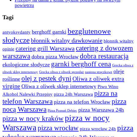
powietrzu
Tagi
bezglutenowe
berghoff garnki
antyoksydanty
słodycze
błonnik witalny dawkowanie
błonnik witalny
catering z dowozem
catering grill Warszawa
opinie
warszawa
dobra restauracja
dobra pizza Wrocław
garnki berghoff cena
ekologiczne słodycze
Grecka oliwa z
oleje
oliwek sklep internetowy
Grecka oliwa z oliwek sprzedaż
nasiona strączkowe
olej z pestek dyni
Oliwa z oliwek extra
roślinne
virgine
Oliwa z oliwek sklep internetowy
Piwo Wino
pizza na
Alkohol Nalewki Przepisy
pizza 24h Warszawa
telefon Warszawa
pizza
pizza na telefon Wrocław
nocą Warszawa
pizza Warszawa 24h
Pizza Poznań Dębiec
pizza w nocy
pizza w nocy kraków
Warszawa
pizza
pizza wrocław
pizza wrocław 24h
włoska warszawa