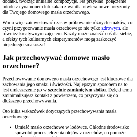
dodatki, tworząc unikalne kompozycje. Na przykład, połączenie
miodu z cynamonem lub kakao z wanilią otwiera nowe horyzonty
dla Twojego domowego masła orzechowego.
Warto więc zainwestować czas w próbowanie różnych smaków, co
czyni przygotowanie masła orzechowego nie tylko
zdrowym
, ale
również kreatywnym zajęciem. Każdy może znaleźć coś dla siebie,
a efekty tych kulinarnych eksperymentów mogą zaskoczyć
niejednego smakosza!
Jak przechowywać domowe masło
orzechowe?
Przechowywanie domowego masła orzechowego jest kluczowe dla
zachowania jego smaku i świeżości. Najlepszym sposobem na to
jest umieszczenie go w
szczelnie zamkniętym słoiku
. Dzięki temu
zminimalizujesz kontakt z powietrzem, co przyczynia się do
dłuższego przechowywania.
Oto kilka wskazówek dotyczących przechowywania masła
orzechowego:
Umieść masło orzechowe w lodówce. Chłodne środowisko
spowolni proces jełczenia olejów z orzechów, co pomoże