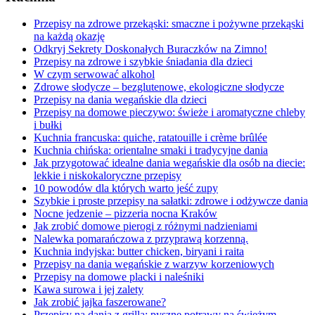
Przepisy na zdrowe przekąski: smaczne i pożywne przekąski
na każdą okazję
Odkryj Sekrety Doskonałych Buraczków na Zimno!
Przepisy na zdrowe i szybkie śniadania dla dzieci
W czym serwować alkohol
Zdrowe słodycze – bezglutenowe, ekologiczne słodycze
Przepisy na dania wegańskie dla dzieci
Przepisy na domowe pieczywo: świeże i aromatyczne chleby
i bułki
Kuchnia francuska: quiche, ratatouille i crème brûlée
Kuchnia chińska: orientalne smaki i tradycyjne dania
Jak przygotować idealne dania wegańskie dla osób na diecie:
lekkie i niskokaloryczne przepisy
10 powodów dla których warto jeść zupy
Szybkie i proste przepisy na sałatki: zdrowe i odżywcze dania
Nocne jedzenie – pizzeria nocna Kraków
Jak zrobić domowe pierogi z różnymi nadzieniami
Nalewka pomarańczowa z przyprawą korzenną.
Kuchnia indyjska: butter chicken, biryani i raita
Przepisy na dania wegańskie z warzyw korzeniowych
Przepisy na domowe placki i naleśniki
Kawa surowa i jej zalety
Jak zrobić jajka faszerowane?
Przepisy na dania z grilla: pyszne potrawy na świeżym