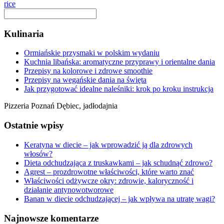
rice
Kulinaria
Ormiańskie przysmaki w polskim wydaniu
Kuchnia libańska: aromatyczne przyprawy i orientalne dania
Przepisy na kolorowe i zdrowe smoothie
Przepisy na wegańskie dania na święta
Jak przygotować idealne naleśniki: krok po kroku instrukcja
Pizzeria Poznań Dębiec, jadłodajnia
Ostatnie wpisy
Keratyna w diecie – jak wprowadzić ją dla zdrowych
włosów?
Dieta odchudzająca z truskawkami – jak schudnąć zdrowo?
Agrest – prozdrowotne właściwości, które warto znać
Właściwości odżywcze okry: zdrowie, kaloryczność i
działanie antynowotworowe
Banan w diecie odchudzającej – jak wpływa na utratę wagi?
Najnowsze komentarze