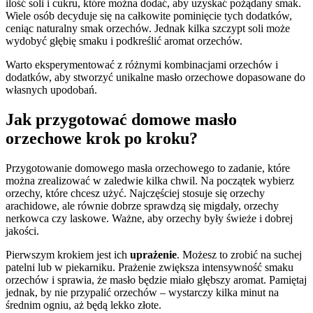
ilość soli i cukru, które można dodać, aby uzyskać pożądany smak.
Wiele osób decyduje się na całkowite pominięcie tych dodatków,
ceniąc naturalny smak orzechów. Jednak kilka szczypt soli może
wydobyć głębię smaku i podkreślić aromat orzechów.
Warto eksperymentować z różnymi kombinacjami orzechów i
dodatków, aby stworzyć unikalne masło orzechowe dopasowane do
własnych upodobań.
Jak przygotować domowe masło
orzechowe krok po kroku?
Przygotowanie domowego masła orzechowego to zadanie, które
można zrealizować w zaledwie kilka chwil. Na początek wybierz
orzechy, które chcesz użyć. Najczęściej stosuje się orzechy
arachidowe, ale równie dobrze sprawdzą się migdały, orzechy
nerkowca czy laskowe. Ważne, aby orzechy były świeże i dobrej
jakości.
Pierwszym krokiem jest ich
uprażenie
. Możesz to zrobić na suchej
patelni lub w piekarniku. Prażenie zwiększa intensywność smaku
orzechów i sprawia, że masło będzie miało głębszy aromat. Pamiętaj
jednak, by nie przypalić orzechów – wystarczy kilka minut na
średnim ogniu, aż będą lekko złote.