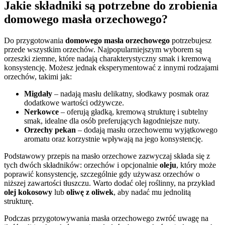
Jakie składniki są potrzebne do zrobienia
domowego masła orzechowego?
Do przygotowania
domowego masła orzechowego
potrzebujesz
przede wszystkim orzechów. Najpopularniejszym wyborem są
orzeszki ziemne, które nadają charakterystyczny smak i kremową
konsystencję. Możesz jednak eksperymentować z innymi rodzajami
orzechów, takimi jak:
Migdały
– nadają masłu delikatny, słodkawy posmak oraz
dodatkowe wartości odżywcze.
Nerkowce
– oferują gładką, kremową strukturę i subtelny
smak, idealne dla osób preferujących łagodniejsze nuty.
Orzechy pekan
– dodają masłu orzechowemu wyjątkowego
aromatu oraz korzystnie wpływają na jego konsystencję.
Podstawowy przepis na masło orzechowe zazwyczaj składa się z
tych dwóch składników: orzechów i opcjonalnie
oleju
, który może
poprawić konsystencję, szczególnie gdy używasz orzechów o
niższej zawartości tłuszczu. Warto dodać olej roślinny, na przykład
olej kokosowy
lub
oliwę z oliwek
, aby nadać mu jednolitą
strukturę.
Podczas przygotowywania masła orzechowego zwróć uwagę na