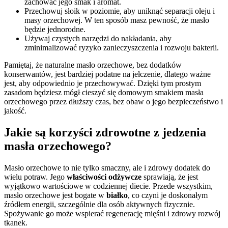
zachować jego smak i aromat.
Przechowuj słoik w poziomie, aby uniknąć separacji oleju i
masy orzechowej. W ten sposób masz pewność, że masło
będzie jednorodne.
Używaj czystych narzędzi do nakładania, aby
zminimalizować ryzyko zanieczyszczenia i rozwoju bakterii.
Pamiętaj, że naturalne masło orzechowe, bez dodatków
konserwantów, jest bardziej podatne na jełczenie, dlatego ważne
jest, aby odpowiednio je przechowywać. Dzięki tym prostym
zasadom będziesz mógł cieszyć się domowym smakiem masła
orzechowego przez dłuższy czas, bez obaw o jego bezpieczeństwo i
jakość.
Jakie są korzyści zdrowotne z jedzenia
masła orzechowego?
Masło orzechowe to nie tylko smaczny, ale i zdrowy dodatek do
wielu potraw. Jego
właściwości odżywcze
sprawiają, że jest
wyjątkowo wartościowe w codziennej diecie. Przede wszystkim,
masło orzechowe jest bogate w
białko
, co czyni je doskonałym
źródłem energii, szczególnie dla osób aktywnych fizycznie.
Spożywanie go może wspierać regenerację mięśni i zdrowy rozwój
tkanek.