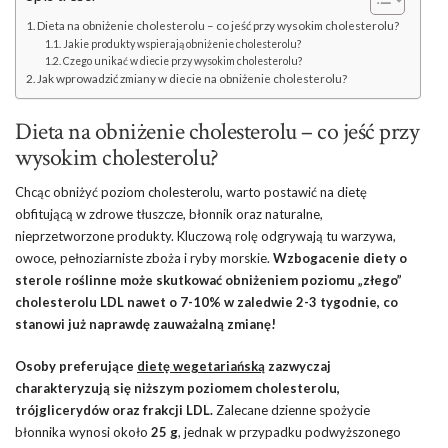
Dieta na obniżenie cholesterolu – co jeść przy wysokim cholesterolu?
Jakie produkty wspierają obniżenie cholesterolu?
Czego unikać w diecie przy wysokim cholesterolu?
Jak wprowadzić zmiany w diecie na obniżenie cholesterolu?
Dieta na obniżenie cholesterolu – co jeść przy
wysokim cholesterolu?
Chcąc obniżyć poziom cholesterolu, warto postawić na dietę
obfitującą w zdrowe tłuszcze, błonnik oraz naturalne,
nieprzetworzone produkty. Kluczową rolę odgrywają tu warzywa,
owoce, pełnoziarniste zboża i ryby morskie.
Wzbogacenie diety o
sterole roślinne może skutkować obniżeniem poziomu „złego”
cholesterolu LDL nawet o 7-10% w zaledwie 2-3 tygodnie, co
stanowi już naprawdę zauważalną zmianę!
Osoby preferujące
dietę wegetariańską
zazwyczaj
charakteryzują się niższym poziomem cholesterolu,
trójglicerydów oraz frakcji LDL.
Zalecane dzienne spożycie
błonnika wynosi około
25 g
, jednak w przypadku podwyższonego