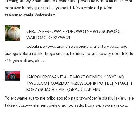
Trening siłowy z hantlami to doskonały sposób na wzmocnienie mięśni,
poprawę kondycji oraz elastyczności. Niezależnie od poziomu
zaawansowania, ćwiczenia z …
CEBULA PERŁOWA – ZDROWOTNE WŁAŚCIWOŚCI I
WARTOŚCI ODŻYWCZE
Cebula perłowa, znana ze swojego charakterystycznego
białego koloru i delikatnego smaku, to nie tylko smakowity dodatek do
różnych potraw, ale …
JAK POLEROWANIE AUT MOŻE ODMIENIĆ WYGLĄD
TWOJEGO POJAZDU? PRZEWODNIK PO TECHNIKACH I
KORZYŚCIACH Z PIELĘGNACJI LAKIERU
Polerowanie aut to nie tylko sposób na przywrócenie blasku lakieru, ale
także kluczowy element pielęgnacji pojazdu, który wpływa na jego …