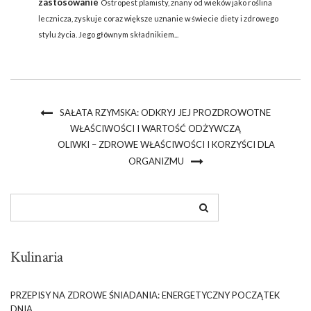
zastosowanie
Ostropest plamisty, znany od wieków jako roślina
lecznicza, zyskuje coraz większe uznanie w świecie diety i zdrowego
stylu życia. Jego głównym składnikiem...
SAŁATA RZYMSKA: ODKRYJ JEJ PROZDROWOTNE
WŁAŚCIWOŚCI I WARTOŚĆ ODŻYWCZĄ
OLIWKI – ZDROWE WŁAŚCIWOŚCI I KORZYŚCI DLA
ORGANIZMU
Kulinaria
PRZEPISY NA ZDROWE ŚNIADANIA: ENERGETYCZNY POCZĄTEK
DNIA