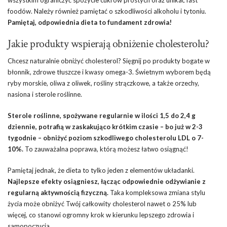
wszystkim ograniczyć spożycie cukrów prostych oraz unikać fast
foodów. Należy również pamiętać o szkodliwości alkoholu i tytoniu.
Pamiętaj, odpowiednia dieta to fundament zdrowia!
Jakie produkty wspierają obniżenie cholesterolu?
Chcesz naturalnie obniżyć cholesterol? Sięgnij po produkty bogate w
błonnik, zdrowe tłuszcze i kwasy omega-3. Świetnym wyborem będą
ryby morskie, oliwa z oliwek, rośliny strączkowe, a także orzechy,
nasiona i sterole roślinne.
Sterole roślinne, spożywane regularnie w ilości 1,5 do 2,4 g
dziennie, potrafią w zaskakująco krótkim czasie – bo już w 2-3
tygodnie – obniżyć poziom szkodliwego cholesterolu LDL o 7-
10%.
To zauważalna poprawa, którą możesz łatwo osiągnąć!
Pamiętaj jednak, że dieta to tylko jeden z elementów układanki.
Najlepsze efekty osiągniesz, łącząc odpowiednie odżywianie z
regularną aktywnością fizyczną.
Taka kompleksowa zmiana stylu
życia może obniżyć Twój całkowity cholesterol nawet o 25% lub
więcej, co stanowi ogromny krok w kierunku lepszego zdrowia i
samopoczucia.