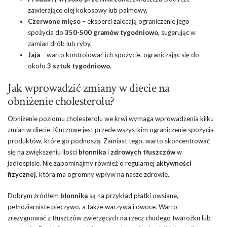
zawierające olej kokosowy lub palmowy,
Czerwone mięso
– eksperci zalecają ograniczenie jego
spożycia do
350-500 gramów tygodniowo
, sugerując w
zamian drób lub ryby,
Jaja
– warto kontrolować ich spożycie, ograniczając się do
około
3 sztuk tygodniowo
.
Jak wprowadzić zmiany w diecie na
obniżenie cholesterolu?
Obniżenie poziomu cholesterolu we krwi wymaga wprowadzenia kilku
zmian w diecie. Kluczowe jest przede wszystkim ograniczenie spożycia
produktów, które go podnoszą. Zamiast tego, warto skoncentrować
się na zwiększeniu ilości
błonnika
i
zdrowych tłuszczów
w
jadłospisie. Nie zapominajmy również o regularnej
aktywności
fizycznej
, która ma ogromny wpływ na nasze zdrowie.
Dobrym źródłem
błonnika
są na przykład płatki owsiane,
pełnoziarniste pieczywo, a także warzywa i owoce. Warto
zrezygnować z tłuszczów zwierzęcych na rzecz chudego twarożku lub