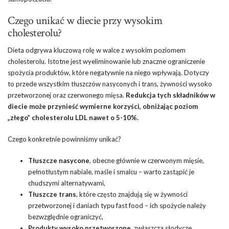
Czego unikać w diecie przy wysokim
cholesterolu?
Dieta odgrywa kluczową rolę w walce z wysokim poziomem
cholesterolu. Istotne jest wyeliminowanie lub znaczne ograniczenie
spożycia produktów, które negatywnie na niego wpływają. Dotyczy
to przede wszystkim tłuszczów nasyconych i trans, żywności wysoko
przetworzonej oraz czerwonego mięsa.
Redukcja tych składników w
diecie może przynieść wymierne korzyści, obniżając poziom
„złego” cholesterolu LDL nawet o 5-10%.
Czego konkretnie powinniśmy unikać?
Tłuszcze nasycone
, obecne głównie w czerwonym mięsie,
pełnotłustym nabiale, maśle i smalcu – warto zastąpić je
chudszymi alternatywami,
Tłuszcze trans
, które często znajdują się w żywności
przetworzonej i daniach typu fast food – ich spożycie należy
bezwzględnie ograniczyć,
Produkty wysoko przetworzone
, zwłaszcza słodycze