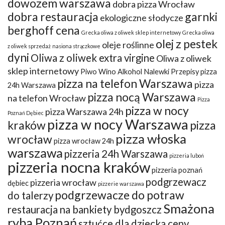
dowozem warszawa
dobra pizza Wrocław
dobra restauracja
garnki
ekologiczne słodycze
berghoff cena
Grecka oliwa z oliwek sklep internetowy
Grecka oliwa
olej z pestek
oleje roślinne
z oliwek sprzedaż
nasiona strączkowe
dyni
Oliwa z oliwek extra virgine
Oliwa z oliwek
sklep internetowy
Piwo Wino Alkohol Nalewki Przepisy
pizza
pizza na telefon Warszawa
pizza
24h Warszawa
pizza nocą Warszawa
na telefon Wrocław
Pizza
pizza w nocy
pizza Warszawa 24h
Poznań Dębiec
pizza w nocy Warszawa
kraków
pizza
pizza włoska
wrocław
pizza wrocław 24h
warszawa
pizzeria 24h Warszawa
pizzeria luboń
pizzeria nocna kraków
pizzeria poznań
podgrzewacz
pizzeria wrocław
dębiec
pizzerie warszawa
podgrzewacze do potraw
do talerzy
Smażona
restauracja na bankiety bydgoszcz
ryba Poznań
sztućce dla dziecka ceny