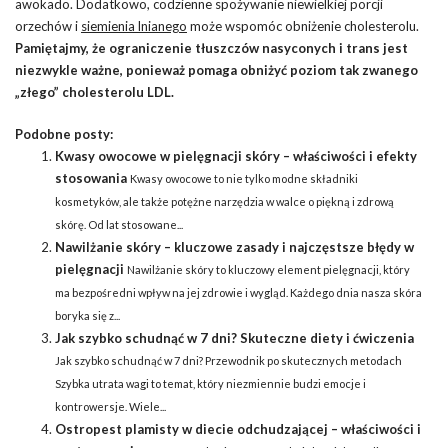
awokado. Dodatkowo, codzienne spożywanie niewielkiej porcji
orzechów i
siemienia lnianego
może wspomóc obniżenie cholesterolu.
Pamiętajmy, że ograniczenie tłuszczów nasyconych i trans jest
niezwykle ważne, ponieważ pomaga obniżyć poziom tak zwanego
„złego” cholesterolu LDL.
Podobne posty:
Kwasy owocowe w pielęgnacji skóry – właściwości i efekty
stosowania
Kwasy owocowe to nie tylko modne składniki
kosmetyków, ale także potężne narzędzia w walce o piękną i zdrową
skórę. Od lat stosowane...
Nawilżanie skóry – kluczowe zasady i najczęstsze błędy w
pielęgnacji
Nawilżanie skóry to kluczowy element pielęgnacji, który
ma bezpośredni wpływ na jej zdrowie i wygląd. Każdego dnia nasza skóra
boryka się z...
Jak szybko schudnąć w 7 dni? Skuteczne diety i ćwiczenia
Jak szybko schudnąć w 7 dni? Przewodnik po skutecznych metodach
Szybka utrata wagi to temat, który niezmiennie budzi emocje i
kontrowersje. Wiele...
Ostropest plamisty w diecie odchudzającej – właściwości i