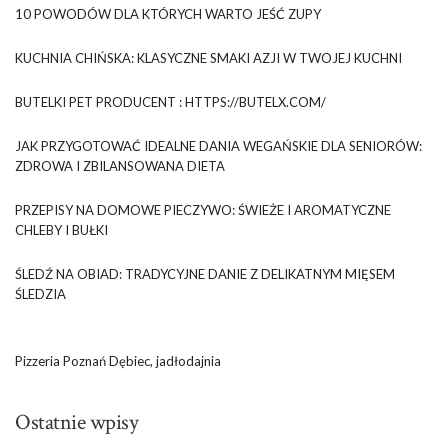
10 POWODÓW DLA KTÓRYCH WARTO JEŚĆ ZUPY
KUCHNIA CHIŃSKA: KLASYCZNE SMAKI AZJI W TWOJEJ KUCHNI
BUTELKI PET PRODUCENT : HTTPS://BUTELX.COM/
JAK PRZYGOTOWAĆ IDEALNE DANIA WEGAŃSKIE DLA SENIORÓW:
ZDROWA I ZBILANSOWANA DIETA
PRZEPISY NA DOMOWE PIECZYWO: ŚWIEŻE I AROMATYCZNE
CHLEBY I BUŁKI
ŚLEDŹ NA OBIAD: TRADYCYJNE DANIE Z DELIKATNYM MIĘSEM
ŚLEDZIA
Pizzeria Poznań Dębiec, jadłodajnia
Ostatnie wpisy