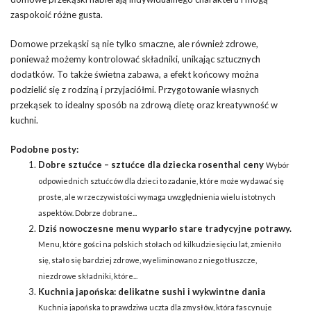
zaspokoić różne gusta.
Domowe przekąski są nie tylko smaczne, ale również zdrowe,
ponieważ możemy kontrolować składniki, unikając sztucznych
dodatków. To także świetna zabawa, a efekt końcowy można
podzielić się z rodziną i przyjaciółmi. Przygotowanie własnych
przekąsek to idealny sposób na zdrową dietę oraz kreatywność w
kuchni.
Podobne posty:
Dobre sztućce – sztućce dla dziecka rosenthal ceny
Wybór
odpowiednich sztućców dla dzieci to zadanie, które może wydawać się
proste, ale w rzeczywistości wymaga uwzględnienia wielu istotnych
aspektów. Dobrze dobrane...
Dziś nowoczesne menu wyparło stare tradycyjne potrawy.
Menu, które gości na polskich stołach od kilkudziesięciu lat, zmieniło
się, stało się bardziej zdrowe, wyeliminowano z niego tłuszcze,
niezdrowe składniki, które...
Kuchnia japońska: delikatne sushi i wykwintne dania
Kuchnia japońska to prawdziwa uczta dla zmysłów, która fascynuje