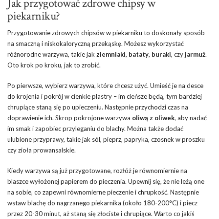
Jak przygotować zdrowe chipsy w
piekarniku?
Przygotowanie zdrowych chipsów w piekarniku to doskonały sposób
na smaczną i niskokaloryczną przekąskę. Możesz wykorzystać
różnorodne warzywa, takie jak
ziemniaki
,
bataty
,
buraki
, czy
jarmuż
.
Oto krok po kroku, jak to zrobić.
Po pierwsze, wybierz warzywa, które chcesz użyć. Umieść je na desce
do krojenia i pokrój w cienkie plastry – im cieńsze będą, tym bardziej
chrupiące staną się po upieczeniu. Następnie przychodzi czas na
doprawienie ich. Skrop pokrojone warzywa
oliwą z oliwek
, aby nadać
im smak i zapobiec przyleganiu do blachy. Można także dodać
ulubione przyprawy, takie jak sól, pieprz, papryka, czosnek w proszku
czy zioła prowansalskie.
Kiedy warzywa są już przygotowane, rozłóż je równomiernie na
blaszce wyłożonej papierem do pieczenia. Upewnij się, że nie leżą one
na sobie, co zapewni równomierne pieczenie i chrupkość. Następnie
wstaw blachę do nagrzanego piekarnika (około 180-200°C) i piecz
przez 20-30 minut, aż staną się złociste i chrupiące. Warto co jakiś