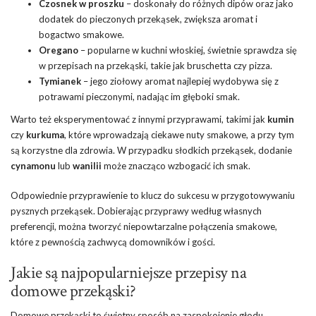
Czosnek w proszku
– doskonały do różnych dipów oraz jako
dodatek do pieczonych przekąsek, zwiększa aromat i
bogactwo smakowe.
Oregano
– popularne w kuchni włoskiej, świetnie sprawdza się
w przepisach na przekąski, takie jak bruschetta czy pizza.
Tymianek
– jego ziołowy aromat najlepiej wydobywa się z
potrawami pieczonymi, nadając im głęboki smak.
Warto też eksperymentować z innymi przyprawami, takimi jak
kumin
czy
kurkuma
, które wprowadzają ciekawe nuty smakowe, a przy tym
są korzystne dla zdrowia. W przypadku słodkich przekąsek, dodanie
cynamonu
lub
wanilii
może znacząco wzbogacić ich smak.
Odpowiednie przyprawienie to klucz do sukcesu w przygotowywaniu
pysznych przekąsek. Dobierając przyprawy według własnych
preferencji, można tworzyć niepowtarzalne połączenia smakowe,
które z pewnością zachwycą domowników i gości.
Jakie są najpopularniejsze przepisy na
domowe przekąski?
Domowe przekąski to świetny sposób na zaspokojenie głodu