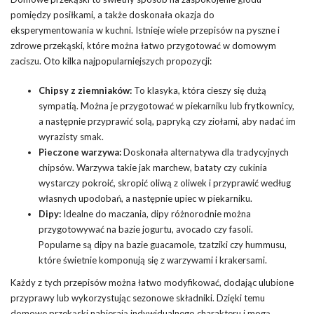
pomiędzy posiłkami, a także doskonała okazja do
eksperymentowania w kuchni. Istnieje wiele przepisów na pyszne i
zdrowe przekąski, które można łatwo przygotować w domowym
zaciszu. Oto kilka najpopularniejszych propozycji:
Chipsy z ziemniaków:
To klasyka, która cieszy się dużą
sympatią. Można je przygotować w piekarniku lub frytkownicy,
a następnie przyprawić solą, papryką czy ziołami, aby nadać im
wyrazisty smak.
Pieczone warzywa:
Doskonała alternatywa dla tradycyjnych
chipsów. Warzywa takie jak marchew, bataty czy cukinia
wystarczy pokroić, skropić oliwą z oliwek i przyprawić według
własnych upodobań, a następnie upiec w piekarniku.
Dipy:
Idealne do maczania, dipy różnorodnie można
przygotowywać na bazie jogurtu, avocado czy fasoli.
Popularne są dipy na bazie guacamole, tzatziki czy hummusu,
które świetnie komponują się z warzywami i krakersami.
Każdy z tych przepisów można łatwo modyfikować, dodając ulubione
przyprawy lub wykorzystując sezonowe składniki. Dzięki temu
domowe przekąski nabierają indywidualnego charakteru i mogą