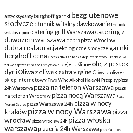
bezglutenowe
berghoff garnki
antyoksydanty
słodycze
błonnik witalny dawkowanie
błonnik
catering z
catering grill Warszawa
witalny opinie
dowozem warszawa
dobra pizza Wrocław
dobra restauracja
garnki
ekologiczne słodycze
berghoff cena
Grecka oliwa z oliwek sklep internetowy
Grecka oliwa
olej z pestek
oleje roślinne
z oliwek sprzedaż
nasiona strączkowe
dyni
Oliwa z oliwek extra virgine
Oliwa z oliwek
sklep internetowy
Piwo Wino Alkohol Nalewki Przepisy
pizza
pizza na telefon Warszawa
pizza
24h Warszawa
pizza nocą Warszawa
na telefon Wrocław
Pizza
pizza w nocy
pizza Warszawa 24h
Poznań Dębiec
pizza w nocy Warszawa
kraków
pizza
pizza włoska
wrocław
pizza wrocław 24h
warszawa
pizzeria 24h Warszawa
pizzeria luboń