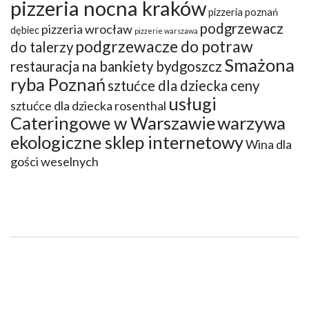
pizzeria nocna kraków
pizzeria poznań
podgrzewacz
pizzeria wrocław
dębiec
pizzerie warszawa
podgrzewacze do potraw
do talerzy
Smażona
restauracja na bankiety bydgoszcz
ryba Poznań
sztućce dla dziecka ceny
usługi
sztućce dla dziecka rosenthal
Cateringowe w Warszawie
warzywa
ekologiczne sklep internetowy
Wina dla
gości weselnych