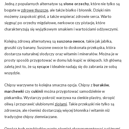
Jedną z popularnych alternatyw są
słone orzechy
, które nie tylko są
bogate w
zdrowe tłuszcze
, ale także białko i błonnik. Dzięki nim
możemy zaspokoić głód, a także wspierać zdrowie serca. Warto
sięgnąć po orzechy migdałowe, nerkowce czy pistacje, które
charakteryzują się wyjątkowym smakiem i wartościami odżywczymi.
Kolejną zdrową alternatywą są
suszona owoce
, takie jak jabłka,
gruszki czy banany. Suszone owoce to doskonała przekąska, która
dostarcza naturalnej słodyczy oraz witamin i minerałów. Można je w
prosty sposób przygotować w domu lub kupić w sklepach. Ich główną
zaletą jest to, że są
sycące
i idealnie nadają się do zabrania ze sobą
wszędzie.
Chipsy warzywne to kolejna smaczna opcja. Chipsy z
buraków
,
marchewki
czy
cukinii
można przygotować samodzielnie w
piekarniku. Wystarczy pokroić warzywa na cienkie plastry, skropić
oliwą i przyprawić ulubionymi
ziołami
. Takie przekąski nie tylko są
zdrowsze, ale również dostarczają więcej błonnika i witamin niż
tradycyjne chipsy ziemniaczane.
Oprócz tych przykładów warto również eksperymentować z różnymi