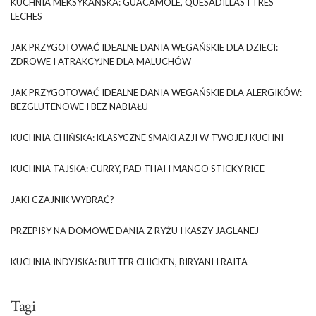
KUCHNIA MEKSYKAŃSKA: GUACAMOLE, QUESADILLAS I TRES
LECHES
JAK PRZYGOTOWAĆ IDEALNE DANIA WEGAŃSKIE DLA DZIECI:
ZDROWE I ATRAKCYJNE DLA MALUCHÓW
JAK PRZYGOTOWAĆ IDEALNE DANIA WEGAŃSKIE DLA ALERGIKÓW:
BEZGLUTENOWE I BEZ NABIAŁU
KUCHNIA CHIŃSKA: KLASYCZNE SMAKI AZJI W TWOJEJ KUCHNI
KUCHNIA TAJSKA: CURRY, PAD THAI I MANGO STICKY RICE
JAKI CZAJNIK WYBRAĆ?
PRZEPISY NA DOMOWE DANIA Z RYŻU I KASZY JAGLANEJ
KUCHNIA INDYJSKA: BUTTER CHICKEN, BIRYANI I RAITA
Tagi