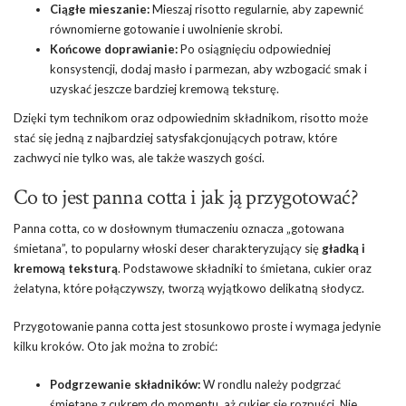
Ciągłe mieszanie:
Mieszaj risotto regularnie, aby zapewnić
równomierne gotowanie i uwolnienie skrobi.
Końcowe doprawianie:
Po osiągnięciu odpowiedniej
konsystencji, dodaj masło i parmezan, aby wzbogacić smak i
uzyskać jeszcze bardziej kremową teksturę.
Dzięki tym technikom oraz odpowiednim składnikom, risotto może
stać się jedną z najbardziej satysfakcjonujących potraw, które
zachwyci nie tylko was, ale także waszych gości.
Co to jest panna cotta i jak ją przygotować?
Panna cotta, co w dosłownym tłumaczeniu oznacza „gotowana
śmietana”, to popularny włoski deser charakteryzujący się
gładką i
kremową teksturą
. Podstawowe składniki to śmietana, cukier oraz
żelatyna, które połączywszy, tworzą wyjątkowo delikatną słodycz.
Przygotowanie panna cotta jest stosunkowo proste i wymaga jedynie
kilku kroków. Oto jak można to zrobić:
Podgrzewanie składników:
W rondlu należy podgrzać
śmietanę z cukrem do momentu, aż cukier się rozpuści. Nie