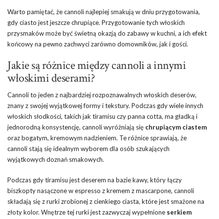
Warto pamiętać, że cannoli najlepiej smakują w dniu przygotowania,
gdy ciasto jest jeszcze chrupiące. Przygotowanie tych włoskich
przysmaków może być świetną okazją do zabawy w kuchni, a ich efekt
końcowy na pewno zachwyci zarówno domowników, jak i gości.
Jakie są różnice między cannoli a innymi
włoskimi deserami?
Cannoli to jeden z najbardziej rozpoznawalnych włoskich deserów,
znany z swojej wyjątkowej formy i tekstury. Podczas gdy wiele innych
włoskich słodkości, takich jak tiramisu czy panna cotta, ma gładką i
jednorodną konsystencję, cannoli wyróżniają się
chrupiącym ciastem
oraz bogatym, kremowym nadzieniem. Te różnice sprawiają, że
cannoli stają się idealnym wyborem dla osób szukających
wyjątkowych doznań smakowych.
Podczas gdy tiramisu jest deserem na bazie kawy, który łączy
biszkopty nasączone w espresso z kremem z mascarpone, cannoli
składają się z rurki zrobionej z cienkiego ciasta, które jest smażone na
złoty kolor. Wnętrze tej rurki jest zazwyczaj wypełnione
serkiem