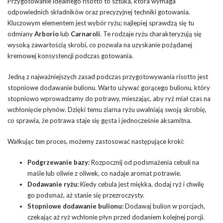
Przygotowanie idealnego risotto to sztuka, która wymaga
odpowiednich składników oraz precyzyjnej techniki gotowania.
Kluczowym elementem jest wybór ryżu; najlepiej sprawdzą się tu
odmiany
Arborio
lub
Carnaroli
. Te rodzaje ryżu charakteryzują się
wysoką zawartością skrobi, co pozwala na uzyskanie pożądanej
kremowej konsystencji podczas gotowania.
Jedną z najważniejszych zasad podczas przygotowywania risotto jest
stopniowe dodawanie bulionu. Warto używać gorącego bulionu, który
stopniowo wprowadzamy do potrawy, mieszając, aby ryż miał czas na
wchłonięcie płynów. Dzięki temu ziarna ryżu uwalniają swoją skrobię,
co sprawia, że potrawa staje się gęsta i jednocześnie aksamitna.
Wałkując ten proces, możemy zastosować następujące kroki:
Podgrzewanie bazy:
Rozpocznij od podsmażenia cebuli na
maśle lub oliwie z oliwek, co nadaje aromat potrawie.
Dodawanie ryżu:
Kiedy cebula jest miękka, dodaj ryż i chwilę
go podsmaż, aż stanie się przezroczysty.
Stopniowe dodawanie bulionu:
Dodawaj bulion w porcjach,
czekając aż ryż wchłonie płyn przed dodaniem kolejnej porcji.