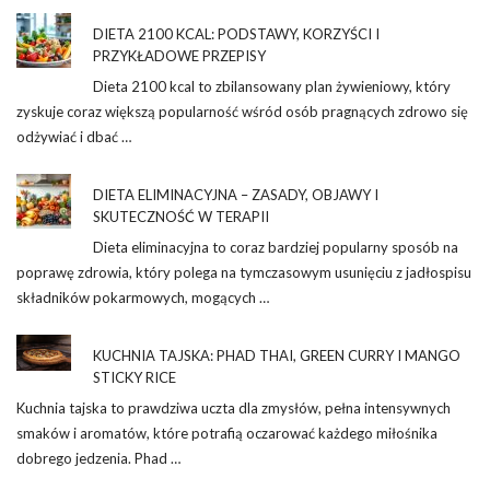
DIETA 2100 KCAL: PODSTAWY, KORZYŚCI I
PRZYKŁADOWE PRZEPISY
Dieta 2100 kcal to zbilansowany plan żywieniowy, który
zyskuje coraz większą popularność wśród osób pragnących zdrowo się
odżywiać i dbać …
DIETA ELIMINACYJNA – ZASADY, OBJAWY I
SKUTECZNOŚĆ W TERAPII
Dieta eliminacyjna to coraz bardziej popularny sposób na
poprawę zdrowia, który polega na tymczasowym usunięciu z jadłospisu
składników pokarmowych, mogących …
KUCHNIA TAJSKA: PHAD THAI, GREEN CURRY I MANGO
STICKY RICE
Kuchnia tajska to prawdziwa uczta dla zmysłów, pełna intensywnych
smaków i aromatów, które potrafią oczarować każdego miłośnika
dobrego jedzenia. Phad …