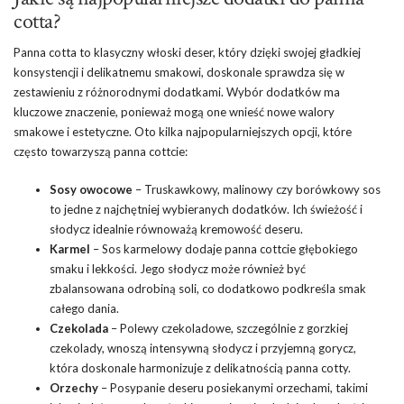
cotta?
Panna cotta to klasyczny włoski deser, który dzięki swojej gładkiej
konsystencji i delikatnemu smakowi, doskonale sprawdza się w
zestawieniu z różnorodnymi dodatkami. Wybór dodatków ma
kluczowe znaczenie, ponieważ mogą one wnieść nowe walory
smakowe i estetyczne. Oto kilka najpopularniejszych opcji, które
często towarzyszą panna cottcie:
Sosy owocowe
– Truskawkowy, malinowy czy borówkowy sos
to jedne z najchętniej wybieranych dodatków. Ich świeżość i
słodycz idealnie równoważą kremowość deseru.
Karmel
– Sos karmelowy dodaje panna cottcie głębokiego
smaku i lekkości. Jego słodycz może również być
zbalansowana odrobiną soli, co dodatkowo podkreśla smak
całego dania.
Czekolada
– Polewy czekoladowe, szczególnie z gorzkiej
czekolady, wnoszą intensywną słodycz i przyjemną gorycz,
która doskonale harmonizuje z delikatnością panna cotty.
Orzechy
– Posypanie deseru posiekanymi orzechami, takimi