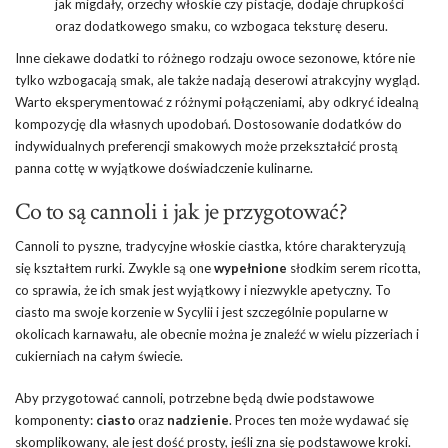
jak migdały,
orzechy włoskie
czy pistacje, dodaje chrupkości
oraz dodatkowego smaku, co wzbogaca teksturę deseru.
Inne ciekawe dodatki to różnego rodzaju owoce sezonowe, które nie
tylko wzbogacają smak, ale także nadają deserowi atrakcyjny wygląd.
Warto eksperymentować z różnymi połączeniami, aby odkryć idealną
kompozycję dla własnych upodobań. Dostosowanie dodatków do
indywidualnych preferencji smakowych może przekształcić prostą
panna cottę w wyjątkowe doświadczenie kulinarne.
Co to są cannoli i jak je przygotować?
Cannoli to pyszne, tradycyjne włoskie ciastka, które charakteryzują
się kształtem rurki. Zwykle są one
wypełnione
słodkim serem ricotta,
co sprawia, że ich smak jest wyjątkowy i niezwykle apetyczny. To
ciasto ma swoje korzenie w Sycylii i jest szczególnie popularne w
okolicach karnawału, ale obecnie można je znaleźć w wielu pizzeriach i
cukierniach na całym świecie.
Aby przygotować cannoli, potrzebne będą dwie podstawowe
komponenty:
ciasto
oraz
nadzienie
. Proces ten może wydawać się
skomplikowany, ale jest dość prosty, jeśli zna się podstawowe kroki.