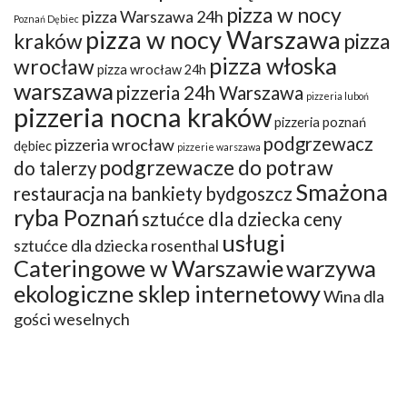
pizza w nocy
pizza Warszawa 24h
Poznań Dębiec
pizza w nocy Warszawa
kraków
pizza
pizza włoska
wrocław
pizza wrocław 24h
warszawa
pizzeria 24h Warszawa
pizzeria luboń
pizzeria nocna kraków
pizzeria poznań
podgrzewacz
pizzeria wrocław
dębiec
pizzerie warszawa
podgrzewacze do potraw
do talerzy
Smażona
restauracja na bankiety bydgoszcz
ryba Poznań
sztućce dla dziecka ceny
usługi
sztućce dla dziecka rosenthal
Cateringowe w Warszawie
warzywa
ekologiczne sklep internetowy
Wina dla
gości weselnych