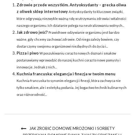
Zdrowie przede wszystkim. Antyoksydanty – grecka oliwa
z oliwek sklep internetowy
Antyoksydanty to kluczowe związki,
które odgrywają niezwykle ważną rolę w utrzymaniu zdrowia i witalności
naszego organizmu. Ich działanie polega na neutralizowaniu wolnych...
Jak zdrowo jeść?
Prawidłowe odżywianie organizmu jest bardzo
ważne, gdy chcemy zachować zdrowie. Od niego zależy bowiem, czy
dostarczymy swojemu organizmowi niezbędnych do życia i...
Pizza i piwo
W poszukiwaniu coraz to nowych doznań i smaków
postanawiamy wprowadzić do naszej kuchni coraz to nowe pomysły i
innowacje. Jednak z nich...
Kuchnia francuska: elegancja i finezja w twoim menu
Kuchnia francuska to synonim elegancji i finezji, która zachwyca nie
tylko smakiem, ale i estetyką podania. Jej bogactwo technik kulinarnych
oraz różnorodność...
JAK ZROBIĆ DOMOWE MROŻONKI I SORBETY