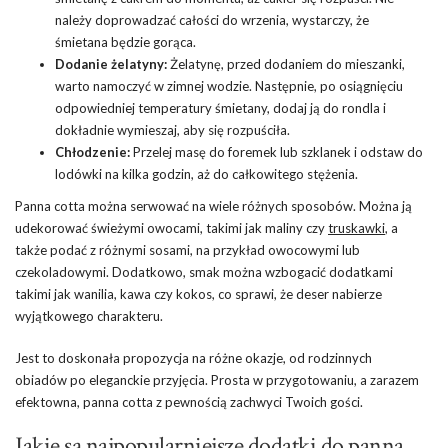
należy doprowadzać całości do wrzenia, wystarczy, że
śmietana będzie gorąca.
Dodanie żelatyny:
Żelatynę, przed dodaniem do mieszanki,
warto namoczyć w zimnej wodzie. Następnie, po osiągnięciu
odpowiedniej temperatury śmietany, dodaj ją do rondla i
dokładnie wymieszaj, aby się rozpuściła.
Chłodzenie:
Przelej masę do foremek lub szklanek i odstaw do
lodówki na kilka godzin, aż do całkowitego stężenia.
Panna cotta można serwować na wiele różnych sposobów. Można ją
udekorować świeżymi owocami, takimi jak maliny czy
truskawki
, a
także podać z różnymi sosami, na przykład owocowymi lub
czekoladowymi. Dodatkowo, smak można wzbogacić dodatkami
takimi jak wanilia, kawa czy kokos, co sprawi, że deser nabierze
wyjątkowego charakteru.
Jest to doskonała propozycja na różne okazje, od rodzinnych
obiadów po eleganckie przyjęcia. Prosta w przygotowaniu, a zarazem
efektowna, panna cotta z pewnością zachwyci Twoich gości.
Jakie są najpopularniejsze dodatki do panna