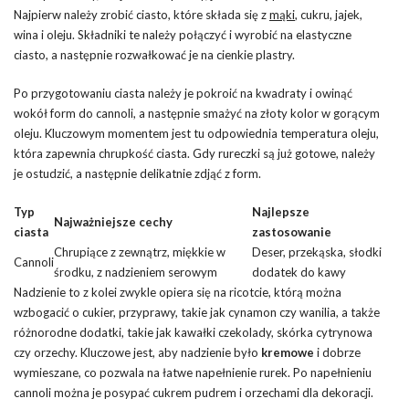
Najpierw należy zrobić ciasto, które składa się z
mąki
, cukru, jajek,
wina i oleju. Składniki te należy połączyć i wyrobić na elastyczne
ciasto, a następnie rozwałkować je na cienkie plastry.
Po przygotowaniu ciasta należy je pokroić na kwadraty i owinąć
wokół form do cannoli, a następnie smażyć na złoty kolor w gorącym
oleju. Kluczowym momentem jest tu odpowiednia temperatura oleju,
która zapewnia chrupkość ciasta. Gdy rureczki są już gotowe, należy
je ostudzić, a następnie delikatnie zdjąć z form.
Typ
Najlepsze
Najważniejsze cechy
ciasta
zastosowanie
Chrupiące z zewnątrz, miękkie w
Deser,
przekąska
, słodki
Cannoli
środku, z nadzieniem serowym
dodatek do kawy
Nadzienie to z kolei zwykle opiera się na ricotcie, którą można
wzbogacić o cukier, przyprawy, takie jak cynamon czy wanilia, a także
różnorodne dodatki, takie jak kawałki czekolady, skórka cytrynowa
czy orzechy. Kluczowe jest, aby nadzienie było
kremowe
i dobrze
wymieszane, co pozwala na łatwe napełnienie rurek. Po napełnieniu
cannoli można je posypać cukrem pudrem i orzechami dla dekoracji.