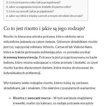
Co to jest panna cotta i jak ją przygotować?
Jakie są najpopularniejsze dodatki do panna cotta?
Co to są cannoli i jak je przygotować?
Jakie są różnice między cannoli a innymi włoskimi deserami?
Co to jest risotto i jakie są jego rodzaje?
Risotto to klasyczna włoska potrawa, która zdobyła serca
miłośników jedzenia na całym świecie. Głównym składnikiem risotto
jest ryż, najczęściej odmiany Arborio, Carnaroli lub Vialone Nano,
które w trakcie gotowania wchłaniają płyn, co pozwala uzyskać
kremową konsystencję
. Potrawa ta jest przygotowywana na bazie
bulionu, który można wzbogacać o różne aromaty i dodatki, co czyni
risotto bardzo elastycznym daniem, które można dostosować do
indywidualnych preferencji.
Wyróżniamy wiele rodzajów risotto, które różnią się zarówno
składnikami, jak i smakiem. Oto niektóre z popularnych wariantów:
Risotto z owocami morza
– W tym wariancie znajdziemy
krewetki, małże czy kalmary, co nadaje potrawie wyrazisty