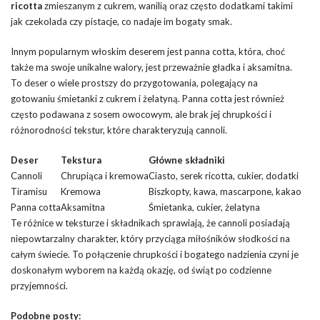
ricotta
zmieszanym z cukrem, wanilią oraz często dodatkami takimi
jak czekolada czy pistacje, co nadaje im bogaty smak.
Innym popularnym włoskim deserem jest panna cotta, która, choć
także ma swoje unikalne walory, jest przeważnie gładka i aksamitna.
To deser o wiele prostszy do przygotowania, polegający na
gotowaniu śmietanki z cukrem i żelatyną. Panna cotta jest również
często podawana z sosem owocowym, ale brak jej chrupkości i
różnorodności tekstur, które charakteryzują cannoli.
Deser
Tekstura
Główne składniki
Cannoli
Chrupiąca i kremowa
Ciasto, serek ricotta, cukier, dodatki
Tiramisu
Kremowa
Biszkopty, kawa, mascarpone,
kakao
Panna cotta
Aksamitna
Śmietanka, cukier, żelatyna
Te różnice w teksturze i składnikach sprawiają, że cannoli posiadają
niepowtarzalny charakter, który przyciąga miłośników słodkości na
całym świecie. To połączenie chrupkości i bogatego nadzienia czyni je
doskonałym wyborem na każdą okazję, od świąt po codzienne
przyjemności.
Podobne posty: