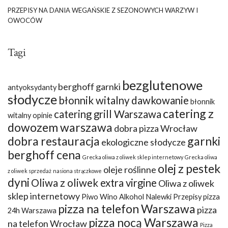
PRZEPISY NA DANIA WEGAŃSKIE Z SEZONOWYCH WARZYW I
OWOCÓW
Tagi
bezglutenowe
berghoff garnki
antyoksydanty
słodycze
błonnik witalny dawkowanie
błonnik
catering z
catering grill Warszawa
witalny opinie
dowozem warszawa
dobra pizza Wrocław
dobra restauracja
garnki
ekologiczne słodycze
berghoff cena
Grecka oliwa z oliwek sklep internetowy
Grecka oliwa
olej z pestek
oleje roślinne
z oliwek sprzedaż
nasiona strączkowe
dyni
Oliwa z oliwek extra virgine
Oliwa z oliwek
sklep internetowy
Piwo Wino Alkohol Nalewki Przepisy
pizza
pizza na telefon Warszawa
pizza
24h Warszawa
pizza nocą Warszawa
na telefon Wrocław
Pizza