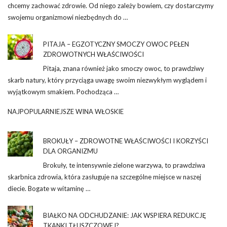
chcemy zachować zdrowie. Od niego zależy bowiem, czy dostarczymy
swojemu organizmowi niezbędnych do …
PITAJA – EGZOTYCZNY SMOCZY OWOC PEŁEN
ZDROWOTNYCH WŁAŚCIWOŚCI
Pitaja, znana również jako smoczy owoc, to prawdziwy
skarb natury, który przyciąga uwagę swoim niezwykłym wyglądem i
wyjątkowym smakiem. Pochodząca …
NAJPOPULARNIEJSZE WINA WŁOSKIE
BROKUŁY – ZDROWOTNE WŁAŚCIWOŚCI I KORZYŚCI
DLA ORGANIZMU
Brokuły, te intensywnie zielone warzywa, to prawdziwa
skarbnica zdrowia, która zasługuje na szczególne miejsce w naszej
diecie. Bogate w witaminę …
BIAŁKO NA ODCHUDZANIE: JAK WSPIERA REDUKCJĘ
TKANKI TŁUSZCZOWEJ?