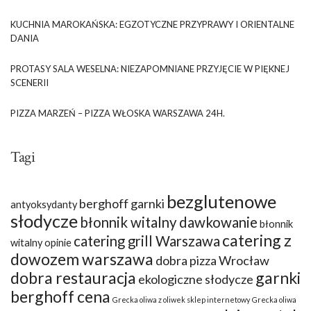
KUCHNIA MAROKAŃSKA: EGZOTYCZNE PRZYPRAWY I ORIENTALNE
DANIA
PROTASY SALA WESELNA: NIEZAPOMNIANE PRZYJĘCIE W PIĘKNEJ
SCENERII
PIZZA MARZEŃ – PIZZA WŁOSKA WARSZAWA 24H.
Tagi
bezglutenowe
berghoff garnki
antyoksydanty
słodycze
błonnik witalny dawkowanie
błonnik
catering z
catering grill Warszawa
witalny opinie
dowozem warszawa
dobra pizza Wrocław
dobra restauracja
garnki
ekologiczne słodycze
berghoff cena
Grecka oliwa z oliwek sklep internetowy
Grecka oliwa