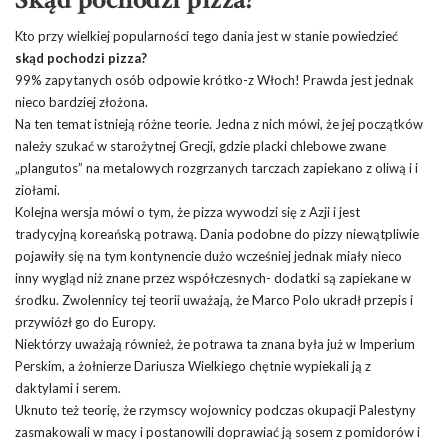
Kto przy wielkiej popularności tego dania jest w stanie powiedzieć
skąd pochodzi pizza?
99% zapytanych osób odpowie krótko-z Włoch! Prawda jest jednak
nieco bardziej złożona.
Na ten temat istnieją różne teorie. Jedna z nich mówi, że jej początków
należy szukać w starożytnej Grecji, gdzie placki chlebowe zwane
„plangutos” na metalowych rozgrzanych tarczach zapiekano z oliwą i i
ziołami.
Kolejna wersja mówi o tym, że pizza wywodzi się z Azji i jest
tradycyjną koreańską potrawą. Dania podobne do pizzy niewątpliwie
pojawiły się na tym kontynencie dużo wcześniej jednak miały nieco
inny wygląd niż znane przez współczesnych- dodatki są zapiekane w
środku. Zwolennicy tej teorii uważają, że Marco Polo ukradł przepis i
przywiózł go do Europy.
Niektórzy uważają również, że potrawa ta znana była już w Imperium
Perskim, a żołnierze Dariusza Wielkiego chętnie wypiekali ją z
daktylami i serem.
Uknuto też teorię, że rzymscy wojownicy podczas okupacji Palestyny
zasmakowali w macy i postanowili doprawiać ją sosem z pomidorów i