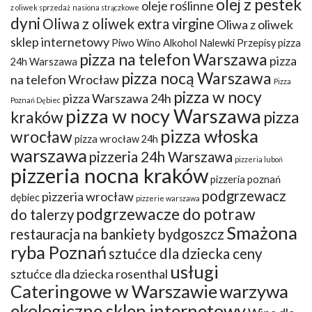
olej z pestek
oleje roślinne
z oliwek sprzedaż
nasiona strączkowe
dyni
Oliwa z oliwek extra virgine
Oliwa z oliwek
sklep internetowy
Piwo Wino Alkohol Nalewki Przepisy
pizza
pizza na telefon Warszawa
pizza
24h Warszawa
pizza nocą Warszawa
na telefon Wrocław
Pizza
pizza w nocy
pizza Warszawa 24h
Poznań Dębiec
pizza w nocy Warszawa
kraków
pizza
pizza włoska
wrocław
pizza wrocław 24h
warszawa
pizzeria 24h Warszawa
pizzeria luboń
pizzeria nocna kraków
pizzeria poznań
podgrzewacz
pizzeria wrocław
dębiec
pizzerie warszawa
podgrzewacze do potraw
do talerzy
Smażona
restauracja na bankiety bydgoszcz
ryba Poznań
sztućce dla dziecka ceny
usługi
sztućce dla dziecka rosenthal
Cateringowe w Warszawie
warzywa
ekologiczne sklep internetowy