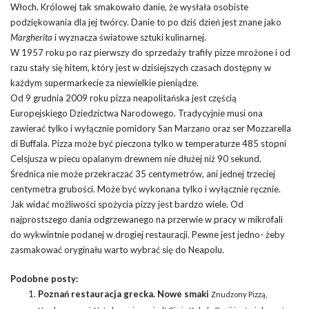
Włoch. Królowej tak smakowało danie, że wysłała osobiste
podziękowania dla jej twórcy. Danie to po dziś dzień jest znane jako
Margherita
i wyznacza światowe sztuki kulinarnej.
W 1957 roku po raz pierwszy do sprzedaży trafiły pizze mrożone i od
razu stały się hitem, który jest w dzisiejszych czasach dostępny w
każdym supermarkecie za niewielkie pieniądze.
Od 9 grudnia 2009 roku pizza neapolitańska jest częścią
Europejskiego Dziedzictwa Narodowego. Tradycyjnie musi ona
zawierać tylko i wyłącznie pomidory San Marzano oraz ser Mozzarella
di Buffala. Pizza może być pieczona tylko w temperaturze 485 stopni
Celsjusza w piecu opalanym drewnem nie dłużej niż 90 sekund.
Średnica nie może przekraczać 35 centymetrów, ani jednej trzeciej
centymetra grubości. Może być wykonana tylko i wyłącznie ręcznie.
Jak widać możliwości spożycia pizzy jest bardzo wiele. Od
najprostszego dania odgrzewanego na przerwie w pracy w mikrofali
do wykwintnie podanej w drogiej restauracji. Pewne jest jedno- żeby
zasmakować oryginału warto wybrać się do Neapolu.
Podobne posty:
Poznań restauracja grecka. Nowe smaki
Znudzony Pizzą,