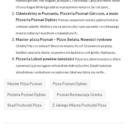
Hamburgerami, Hot-dogami, przejadł Ci się Kebab. Opcji jest wiele, może
chcesz kogoś bliskiego zabrać w przyjemne miejsce, by coś zjeść,...
Odwiedziny w Poznaniu. Pizzeria Poznań Górczyn, a może
Pizzeria Poznań Dębiec
Poznań, wspaniałe miasto, piękna historia,
ciekawe zabytki. Wybierz się na wycieczkę i sam sprawdź, co ciekawego
możesz zobaczyć w jednym z największych...
Master pizza Poznań – Pizze Świata. Nowości rynkowe
Głodny? Na co czekasz? Skocz na miasto, Po co? Oczywiście po pizzę.
Szybkie smaczne danie, na pewno nie będziesz czół głodu. Najlepsza...
Pizzeria Luboń powiew świeżości
Pizzeria Luboń to miejsce, które
z pewnością przyciągnie miłośników dobrej kuchni. Dzięki świeżym
składnikom i unikalnym recepturom, lokal wyróżnia się na tle...
Master Pizza Poznań
Pizza Poznań Dębiec
Pizzeria Poznań Dębiec
Poznań Restauracja Grecka
Skąd Pochodzi Pizza
Z Jakiego Miasta Pochodzi Pizza