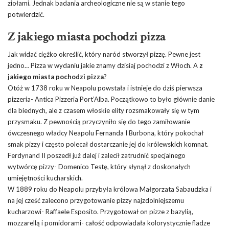
ziołami. Jednak badania archeologiczne nie są w stanie tego
potwierdzić.
Z jakiego miasta pochodzi pizza
Jak widać ciężko określić, który naród stworzył pizzę. Pewne jest
jedno… Pizza w wydaniu jakie znamy dzisiaj pochodzi z Włoch. A
z
jakiego miasta pochodzi pizza
?
Otóż w 1738 roku w Neapolu powstała i istnieje do dziś pierwsza
pizzeria- Antica Pizzeria Port’Alba. Początkowo to było głównie danie
dla biednych, ale z czasem włoskie elity rozsmakowały się w tym
przysmaku. Z pewnością przyczyniło się do tego zamiłowanie
ówczesnego władcy Neapolu Fernanda I Burbona, który pokochał
smak pizzy i często polecał dostarczanie jej do królewskich komnat.
Ferdynand II poszedł już dalej i zalecił zatrudnić specjalnego
wytwórcę pizzy- Domenico Testę, który słynął z doskonałych
umiejętności kucharskich.
W 1889 roku do Neapolu przybyła królowa Małgorzata Sabaudzka i
na jej cześć zalecono przygotowanie pizzy najzdolniejszemu
kucharzowi- Raffaele Esposito. Przygotował on pizze z bazylią,
mozzarellą i pomidorami- całość odpowiadała kolorystycznie fladze