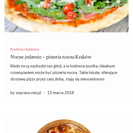
Kuchnia i kulinaria
Nocne jedzenie – pizzeria nocna Kraków
Kiedy nocą nachodzi nas głód, a w lodówce pustka, idealnym
rozwiązaniem może być pizzeria nocna. Takie lokale, oferujące
dostawę pizzy przez całą dobę, stają się nieocenionym
wsparciem dla osób z nieregularnymi godzinami pracy lub tych,
którzy po prostu pragną zjeść coś smacznego o nietypowej
by soprano.net.pl
-
12 marca 2018
porze. […]