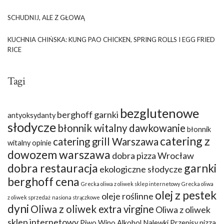
SCHUDNIJ, ALE Z GŁOWĄ
KUCHNIA CHIŃSKA: KUNG PAO CHICKEN, SPRING ROLLS I EGG FRIED
RICE
Tagi
bezglutenowe
berghoff garnki
antyoksydanty
słodycze
błonnik witalny dawkowanie
błonnik
catering z
catering grill Warszawa
witalny opinie
dowozem warszawa
dobra pizza Wrocław
dobra restauracja
garnki
ekologiczne słodycze
berghoff cena
Grecka oliwa z oliwek sklep internetowy
Grecka oliwa
olej z pestek
oleje roślinne
z oliwek sprzedaż
nasiona strączkowe
dyni
Oliwa z oliwek extra virgine
Oliwa z oliwek
sklep internetowy
Piwo Wino Alkohol Nalewki Przepisy
pizza