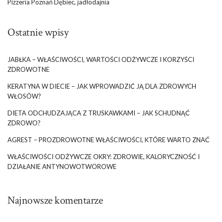
Pizzeria Poznań Dębiec, jadłodajnia
Ostatnie wpisy
JABŁKA – WŁAŚCIWOŚCI, WARTOŚCI ODŻYWCZE I KORZYŚCI
ZDROWOTNE
KERATYNA W DIECIE – JAK WPROWADZIĆ JĄ DLA ZDROWYCH
WŁOSÓW?
DIETA ODCHUDZAJĄCA Z TRUSKAWKAMI – JAK SCHUDNĄĆ
ZDROWO?
AGREST – PROZDROWOTNE WŁAŚCIWOŚCI, KTÓRE WARTO ZNAĆ
WŁAŚCIWOŚCI ODŻYWCZE OKRY: ZDROWIE, KALORYCZNOŚĆ I
DZIAŁANIE ANTYNOWOTWOROWE
Najnowsze komentarze