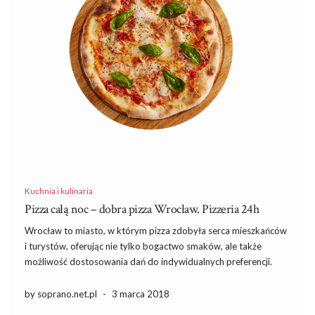
Kuchnia i kulinaria
Pizza całą noc – dobra pizza Wrocław. Pizzeria 24h
Wrocław to miasto, w którym pizza zdobyła serca mieszkańców
i turystów, oferując nie tylko bogactwo smaków, ale także
możliwość dostosowania dań do indywidualnych preferencji.
Pizzerie czynne całą dobę stają się odpowiedzią na potrzeby
nocnych marków oraz tych, którzy pragną rozpieścić swoje kubki
by soprano.net.pl
-
3 marca 2018
smakowe o nietypowych […]