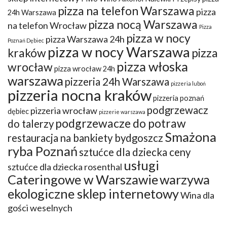
pizza na telefon Warszawa
pizza
24h Warszawa
pizza nocą Warszawa
na telefon Wrocław
Pizza
pizza w nocy
pizza Warszawa 24h
Poznań Dębiec
pizza w nocy Warszawa
kraków
pizza
pizza włoska
wrocław
pizza wrocław 24h
warszawa
pizzeria 24h Warszawa
pizzeria luboń
pizzeria nocna kraków
pizzeria poznań
podgrzewacz
pizzeria wrocław
dębiec
pizzerie warszawa
podgrzewacze do potraw
do talerzy
Smażona
restauracja na bankiety bydgoszcz
ryba Poznań
sztućce dla dziecka ceny
usługi
sztućce dla dziecka rosenthal
Cateringowe w Warszawie
warzywa
ekologiczne sklep internetowy
Wina dla
gości weselnych