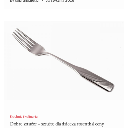
by soprano.net.pl
-
30 stycznia 2018
ją w kuchni oraz […]
Kuchnia i kulinaria
Dobre sztućce – sztućce dla dziecka rosenthal ceny