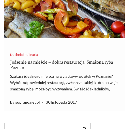
Kuchnia i kulinaria
Jedzenie na mieście – dobra restauracja. Smażona ryba
Poznań
Szukasz idealnego miejsca na wyjątkowy posiłek w Poznaniu?
Wybór odpowiedniej restauracji, zwłaszcza takiej, która serwuje
smażoną rybę, może być wyzwaniem. Świeżość składników,
atmosfera lokalu i opinie innych gości to kluczowe elementy,
które wpływają na satysfakcję z wizyty. Warto poświęcić chwilę
by soprano.net.pl
-
30 listopada 2017
na zbadanie, które restauracje zasługują […]