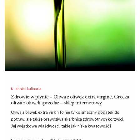
Kuchnia i kulinaria
Zdrowie w płynie – Oliwa z oliwek extra virgine. Grecka
oliwa z oliwek sprzedaż – sklep internetowy
Oliwa z oliwek extra virgin to nie tylko smaczny dodatek do
potraw, ale także prawdziwa skarbnica zdrowotnych korzyści.
Jej wyjątkowe właściwości, takie jak niska kwasowość i
bogactwo witamin, sprawiają, że staje się nieodłącznym
elementem zdrowej diety. Warto zastanowić się, jak wykorzystać