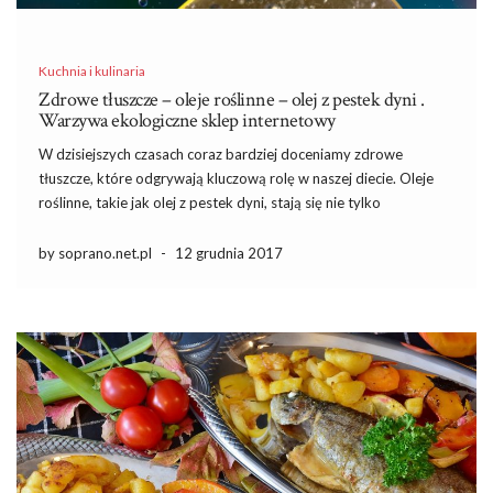
Kuchnia i kulinaria
Zdrowe tłuszcze – oleje roślinne – olej z pestek dyni .
Warzywa ekologiczne sklep internetowy
W dzisiejszych czasach coraz bardziej doceniamy zdrowe
tłuszcze, które odgrywają kluczową rolę w naszej diecie. Oleje
roślinne, takie jak olej z pestek dyni, stają się nie tylko
popularnym składnikiem kulinarnym, ale także źródłem wielu
korzyści zdrowotnych. Dzięki wysokiej zawartości nienasyconych
by soprano.net.pl
-
12 grudnia 2017
kwasów tłuszczowych oraz antyoksydantów, te […]