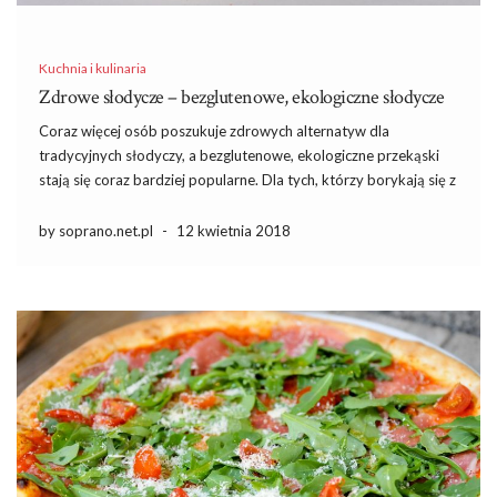
Kuchnia i kulinaria
Zdrowe słodycze – bezglutenowe, ekologiczne słodycze
Coraz więcej osób poszukuje zdrowych alternatyw dla
tradycyjnych słodyczy, a bezglutenowe, ekologiczne przekąski
stają się coraz bardziej popularne. Dla tych, którzy borykają się z
nietolerancją na gluten lub chcą zadbać o swoje zdrowie, wybór
odpowiednich słodyczy może być kluczowy. Naturalne składniki,
by soprano.net.pl
-
12 kwietnia 2018
brak sztucznych dodatków oraz […]