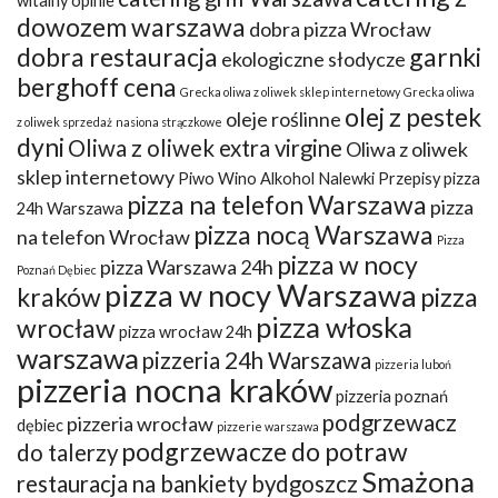
witalny opinie
dowozem warszawa
dobra pizza Wrocław
dobra restauracja
garnki
ekologiczne słodycze
berghoff cena
Grecka oliwa z oliwek sklep internetowy
Grecka oliwa
olej z pestek
oleje roślinne
z oliwek sprzedaż
nasiona strączkowe
dyni
Oliwa z oliwek extra virgine
Oliwa z oliwek
sklep internetowy
Piwo Wino Alkohol Nalewki Przepisy
pizza
pizza na telefon Warszawa
pizza
24h Warszawa
pizza nocą Warszawa
na telefon Wrocław
Pizza
pizza w nocy
pizza Warszawa 24h
Poznań Dębiec
pizza w nocy Warszawa
kraków
pizza
pizza włoska
wrocław
pizza wrocław 24h
warszawa
pizzeria 24h Warszawa
pizzeria luboń
pizzeria nocna kraków
pizzeria poznań
podgrzewacz
pizzeria wrocław
dębiec
pizzerie warszawa
podgrzewacze do potraw
do talerzy
Smażona
restauracja na bankiety bydgoszcz