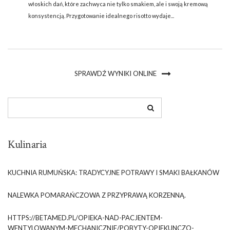
włoskich dań, które zachwyca nie tylko smakiem, ale i swoją kremową
konsystencją. Przygotowanie idealnego risotto wydaje...
SPRAWDŹ WYNIKI ONLINE
Kulinaria
KUCHNIA RUMUŃSKA: TRADYCYJNE POTRAWY I SMAKI BAŁKANÓW
NALEWKA POMARAŃCZOWA Z PRZYPRAWĄ KORZENNĄ.
HTTPS://BETAMED.PL/OPIEKA-NAD-PACJENTEM-
WENTYLOWANYM-MECHANICZNIE/POBYTY-OPIEKUNCZO-