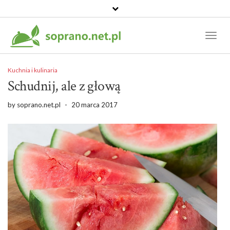
Toggl
Naviga
Kuchnia i kulinaria
Schudnij, ale z głową
by
soprano.net.pl
-
20 marca 2017