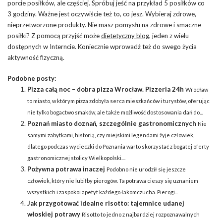
porcie posiłków, ale częściej. Spróbuj jeść na przykład 5 posiłków co
3 godziny. Ważne jest oczywiście też to, co jesz. Wybieraj zdrowe,
nieprzetworzone produkty. Nie masz pomysłu na zdrowe i smaczne
posiłki? Z pomocą przyjść może
dietetyczny blog
, jeden z wielu
dostępnych w Interncie. Koniecznie wprowadź też do swego życia
aktywność fizyczną.
Podobne posty:
Pizza całą noc – dobra pizza Wrocław. Pizzeria 24h
Wrocław
to miasto, w którym pizza zdobyła serca mieszkańców i turystów, oferując
nie tylko bogactwo smaków, ale także możliwość dostosowania dań do...
Poznań miasto doznań, szczególnie gastronomicznych
Nie
samymi zabytkami, historią, czy miejskimi legendami żyje człowiek,
dlatego podczas wycieczki do Poznania warto skorzystać z bogatej oferty
gastronomicznej stolicy Wielkopolski....
Pożywna potrawa inaczej
Podobno nie urodził się jeszcze
człowiek, który nie lubiłby pierogów. Ta potrawa cieszy się uznaniem
wszystkich i zaspokoi apetyt każdego łakomczucha. Pierogi...
Jak przygotować idealne risotto: tajemnice udanej
włoskiej potrawy
Risotto to jedno z najbardziej rozpoznawalnych