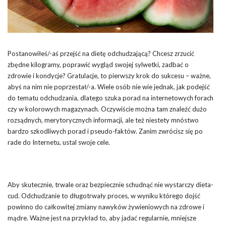
Postanowiłeś/-aś przejść na dietę odchudzającą? Chcesz zrzucić
zbędne kilogramy, poprawić wygląd swojej sylwetki, zadbać o
zdrowie i kondycje? Gratulacje, to pierwszy krok do sukcesu – ważne,
abyś na nim nie poprzestał/-a. Wiele osób nie wie jednak, jak podejść
do tematu odchudzania, dlatego szuka porad na internetowych forach
czy w kolorowych magazynach. Oczywiście można tam znaleźć dużo
rozsądnych, merytorycznych informacji, ale też niestety mnóstwo
bardzo szkodliwych porad i pseudo-faktów. Zanim zwrócisz się po
rade do Internetu, ustal swoje cele.
Aby skutecznie, trwale oraz bezpiecznie schudnąć nie wystarczy dieta-
cud. Odchudzanie to długotrwały proces, w wyniku którego dojść
powinno do całkowitej zmiany nawyków żywieniowych na zdrowe i
mądre. Ważne jest na przykład to, aby jadać regularnie, mniejsze