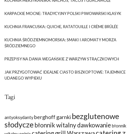
KUCHNIA MEKSYKAŃSKA: NACHOS, TACOS I GUACAMOLE
KARPACKIE MOCNE: TRADYCYJNY POLSKI PIWOWARSKI KLASYK
KUCHNIA FRANCUSKA: QUICHE, RATATOUILLE I CRÈME BRÛLÉE
KUCHNIA ŚRÓDZIEMNOMORSKA: SMAKI I AROMATY MORZA
ŚRÓDZIEMNEGO
PRZEPISY NA DANIA WEGAŃSKIE Z WARZYW STRĄCZKOWYCH
JAK PRZYGOTOWAĆ IDEALNE CIASTO BISZKOPTOWE: TAJEMNICE
UDANEGO WYPIEKU
Tagi
bezglutenowe
berghoff garnki
antyoksydanty
słodycze
błonnik witalny dawkowanie
błonnik
catering z
catering grill Warszawa
witalny opinie