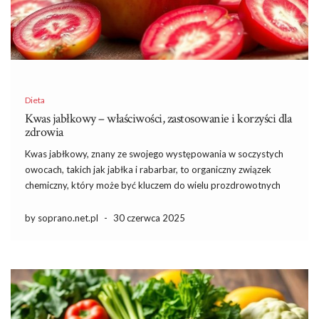
Dieta
Kwas jabłkowy – właściwości, zastosowanie i korzyści dla
zdrowia
Kwas jabłkowy, znany ze swojego występowania w soczystych
owocach, takich jak jabłka i rabarbar, to organiczny związek
chemiczny, który może być kluczem do wielu prozdrowotnych
korzyści. Jako α-hydroksykwas dikarboksylowy, kwas ten nie
tylko wpływa na smak naszych ulubionych napojów i potraw, ale
by soprano.net.pl
-
30 czerwca 2025
również odgrywa ważną […]