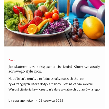
Dieta
Jak skutecznie zapobiegać nadciśnieniu? Kluczowe zasady
zdrowego stylu życia
Nadciśnienie tętnicze to jedna z najczęstszych chorób
cywilizacyjnych, która dotyka miliony ludzi na całym świecie.
Wzrost ciśnienia krwi często nie daje wyraźnych objawów, a jego
konsekwencje mogą być poważne, prowadząc do groźnych
powikłań, takich jak udar mózgu czy niewydolność serca.
by soprano.net.pl
-
29 czerwca 2025
Dlatego tak istotne jest, aby […]