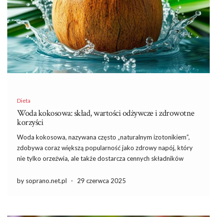
Dieta
Woda kokosowa: skład, wartości odżywcze i zdrowotne
korzyści
Woda kokosowa, nazywana często „naturalnym izotonikiem”,
zdobywa coraz większą popularność jako zdrowy napój, który
nie tylko orzeźwia, ale także dostarcza cennych składników
odżywczych. Bogata w elektrolity, takie jak potas, sód i magnez,
stanowi doskonałe wsparcie dla organizmu, zwłaszcza w okresie
by soprano.net.pl
-
29 czerwca 2025
intensywnego wysiłku fizycznego. Jej właściwości […]