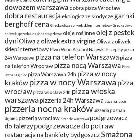
dowozem warszawa
dobra pizza Wrocław
dobra restauracja
garnki
ekologiczne słodycze
berghoff cena
Grecka oliwa z oliwek sklep internetowy
Grecka oliwa
olej z pestek
oleje roślinne
z oliwek sprzedaż
nasiona strączkowe
dyni
Oliwa z oliwek extra virgine
Oliwa z oliwek
sklep internetowy
Piwo Wino Alkohol Nalewki Przepisy
pizza
pizza na telefon Warszawa
pizza
24h Warszawa
pizza nocą Warszawa
na telefon Wrocław
Pizza
pizza w nocy
pizza Warszawa 24h
Poznań Dębiec
pizza w nocy Warszawa
kraków
pizza
pizza włoska
wrocław
pizza wrocław 24h
warszawa
pizzeria 24h Warszawa
pizzeria luboń
pizzeria nocna kraków
pizzeria poznań
podgrzewacz
pizzeria wrocław
dębiec
pizzerie warszawa
podgrzewacze do potraw
do talerzy
Smażona
restauracja na bankiety bydgoszcz