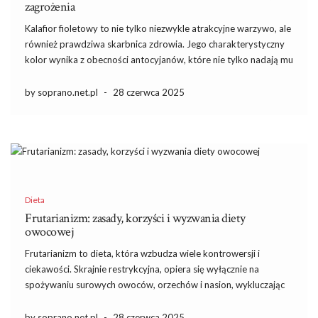
zagrożenia
Kalafior fioletowy to nie tylko niezwykle atrakcyjne warzywo, ale
również prawdziwa skarbnica zdrowia. Jego charakterystyczny
kolor wynika z obecności antocyjanów, które nie tylko nadają mu
wyjątkowy wygląd, ale także oferują silne właściwości
przeciwutleniające. Bogaty w witaminy i minerały, kalafior
by soprano.net.pl
-
28 czerwca 2025
fioletowy może stać się zdrowym dodatkiem […]
Dieta
Frutarianizm: zasady, korzyści i wyzwania diety
owocowej
Frutarianizm to dieta, która wzbudza wiele kontrowersji i
ciekawości. Skrajnie restrykcyjna, opiera się wyłącznie na
spożywaniu surowych owoców, orzechów i nasion, wykluczając
wszelkie inne grupy produktów. Zwolennicy tej diety wierzą, że
owoce są idealnie przystosowane do potrzeb organizmu i
by soprano.net.pl
-
28 czerwca 2025