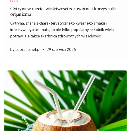
Dieta
Cytryna w diecie: właściwości zdrowotne i korzyści dla
organizmu
Cytryna, znana z charakterystycznego kwaśnego smaku i
intensywnego aromatu, to nie tylko popularny składnik wielu
potraw, ale także skarbnica zdrowotnych właściwości.
Pochodząca z podnóża Himalajów, cytryna obfituje w witaminy,
minerały oraz przeciwutleniacze, które wspierają organizm na
by soprano.net.pl
-
29 czerwca 2025
wielu płaszczyznach. Jej bogactwo witaminy C, wynoszące 53 mg
[…]