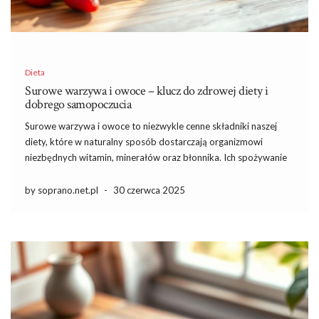
Dieta
Surowe warzywa i owoce – klucz do zdrowej diety i
dobrego samopoczucia
Surowe warzywa i owoce to niezwykle cenne składniki naszej
diety, które w naturalny sposób dostarczają organizmowi
niezbędnych witamin, minerałów oraz błonnika. Ich spożywanie
nie tylko wspomaga trawienie, ale też może znacząco wpływać
na nasze zdrowie psychiczne i ogólne samopoczucie.
by soprano.net.pl
-
30 czerwca 2025
Ciekawostką jest, że badania wykazują, iż […]