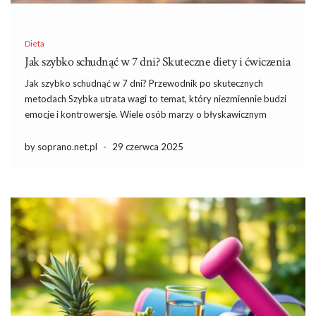
Dieta
Jak szybko schudnąć w 7 dni? Skuteczne diety i ćwiczenia
Jak szybko schudnąć w 7 dni? Przewodnik po skutecznych
metodach Szybka utrata wagi to temat, który niezmiennie budzi
emocje i kontrowersje. Wiele osób marzy o błyskawicznym
rezultacie, jednak warto zadać sobie pytanie, czy takie podejście
jest zdrowe i trwałe. W ciągu zaledwie tygodnia możliwe jest […]
by soprano.net.pl
-
29 czerwca 2025