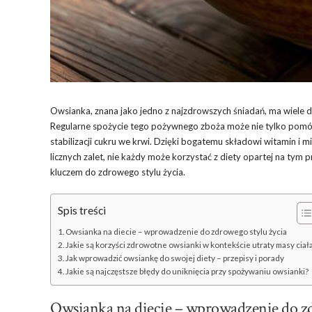
Owsianka, znana jako jedno z najzdrowszych śniadań, ma wiele
Regularne spożycie tego pożywnego zboża może nie tylko pomóc 
stabilizacji cukru we krwi. Dzięki bogatemu składowi witamin i
licznych zalet, nie każdy może korzystać z diety opartej na tym 
kluczem do zdrowego stylu życia.
Spis treści
Owsianka na diecie – wprowadzenie do zdrowego stylu życia
Jakie są korzyści zdrowotne owsianki w kontekście utraty masy ciał
Jak wprowadzić owsiankę do swojej diety – przepisy i porady
Jakie są najczęstsze błędy do uniknięcia przy spożywaniu owsianki?
Owsianka na diecie – wprowadzenie do zd