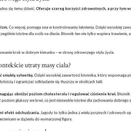
udno się temu dziwić.
Oferuje szereg korzyści zdrowotnych, a przy tym w
lizm.
Co więcej, pomaga ona w kontrolowaniu łaknienia. Dzięki wysokiej zawa
zególnie istotne dla osób na diecie. Błonnik ten nie tylko wspiera trawienie, 
owanie krok w dobrym kierunku – w stronę zdrowszego stylu życia.
ntekście utraty masy ciała?
ć smukłą sylwetkę.
Dzięki wysokiej zawartości błonnika, który wspomaga p
ością i ograniczać odkładanie się tłuszczu w okolicach talii.
agając obniżyć poziom cholesterolu i regulować ciśnienie krwi.
Błonnik
 poziom glukozy we krwi, co jest niezwykle istotne dla zachowania dobrego 
i efekt odchudzania.
Jagody to tylko jedna z wielu pysznych i zdrowych opc
ierzeńcem w dążeniu do wymarzonej figury.