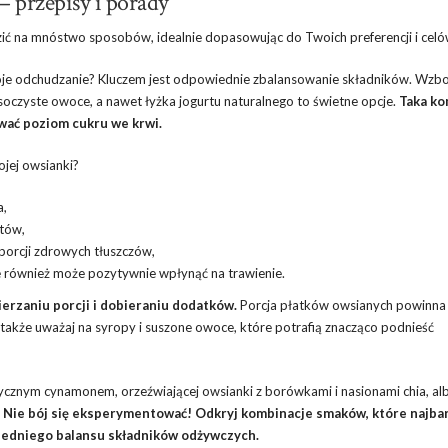
– przepisy i porady
zić na mnóstwo sposobów, idealnie dopasowując do Twoich preferencji i celó
oje odchudzanie? Kluczem jest odpowiednie zbalansowanie składników. Wzbo
 soczyste owoce, a nawet łyżka jogurtu naturalnego to świetne opcje.
Taka ko
wać poziom cukru we krwi.
ojej owsianki?
a,
ntów,
 porcji zdrowych tłuszczów,
e również może pozytywnie wpłynąć na trawienie.
erzaniu porcji i dobieraniu dodatków.
Porcja płatków owsianych powinna
a także uważaj na syropy i suszone owoce, które potrafią znacząco podnieść
tycznym cynamonem, orzeźwiającej owsianki z borówkami i nasionami chia, al
.
Nie bój się eksperymentować! Odkryj kombinacje smaków, które najbar
iedniego balansu składników odżywczych.