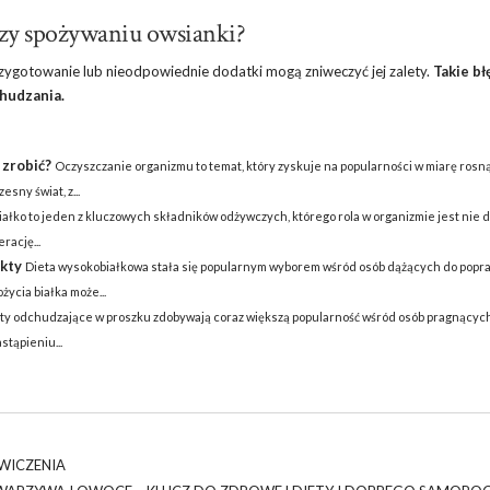
przy spożywaniu owsianki?
zygotowanie lub nieodpowiednie dodatki mogą zniweczyć jej zalety.
Takie b
hudzania.
 zrobić?
Oczyszczanie organizmu to temat, który zyskuje na popularności w miarę rosn
sny świat, z...
iałko to jeden z kluczowych składników odżywczych, którego rola w organizmie jest nie 
rację...
ukty
Dieta wysokobiałkowa stała się popularnym wyborem wśród osób dążących do popr
życia białka może...
ty odchudzające w proszku zdobywają coraz większą popularność wśród osób pragnących
tąpieniu...
ĆWICZENIA