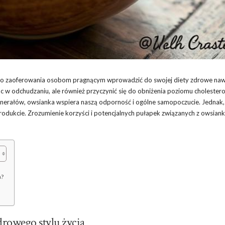
 do zaoferowania osobom pragnącym wprowadzić do swojej diety zdrowe naw
w odchudzaniu, ale również przyczynić się do obniżenia poziomu cholesterol
 minerałów, owsianka wspiera naszą odporność i ogólne samopoczucie. Jednak,
produkcie. Zrozumienie korzyści i potencjalnych pułapek związanych z owsiank
a?
rowego stylu życia