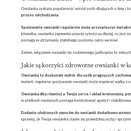
Owsianka zyskała popularność wśród osób dbających o linię i tr
proces odchudzania.
Spożywanie owsianki regularnie może przyspieszyć metabo
błonnika, owsianka zapewnia uczucie sytości na dłużej, co jest szc
pomaga w utrzymaniu stabilnego poziomu cukru we krwi.
Zatem, włączenie owsianki do codziennego jadłospisu to zdecyd
Jakie są korzyści zdrowotne owsianki w ko
Owsianka to doskonały wybór dla osób pragnących zachowa
materii, regularne spożywanie owsianki może wspierać walkę z otył
Owsianka dba również o Twoje serce i układ krwionośny, pom
w płatkach owsianych pomaga kontrolować apetyt i stabilizować
Dodanie ulubionych owoców do owsianki dodatkowo wzmocn
sprawią, że Twoja owsianka stanie się prawdziwą ucztą i sprzym