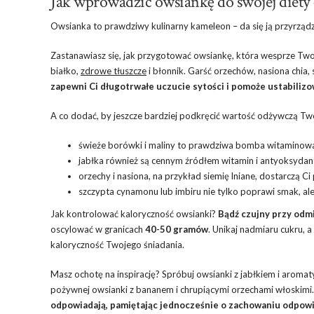
Jak wprowadzić owsiankę do swojej diety 
Owsianka to prawdziwy kulinarny kameleon – da się ją przyrząd
Zastanawiasz się, jak przygotować owsiankę, która wesprze Tw
białko,
zdrowe tłuszcze
i błonnik. Garść orzechów, nasiona chia,
zapewni Ci długotrwałe uczucie sytości i pomoże ustabilizo
A co dodać, by jeszcze bardziej podkręcić wartość odżywczą Tw
świeże borówki i maliny to prawdziwa bomba witaminow
jabłka również są cennym źródłem witamin i antyoksyda
orzechy i nasiona, na przykład
siemię lniane
, dostarczą Ci
szczypta cynamonu lub imbiru nie tylko poprawi smak, al
Jak kontrolować kaloryczność owsianki?
Bądź czujny przy odmi
oscylować w granicach
40-50 gramów
. Unikaj nadmiaru cukru, 
kaloryczność Twojego śniadania.
Masz ochotę na inspirację? Spróbuj owsianki z jabłkiem i aroma
pożywnej owsianki z bananem i chrupiącymi orzechami włoskimi
odpowiadają, pamiętając jednocześnie o zachowaniu odpow