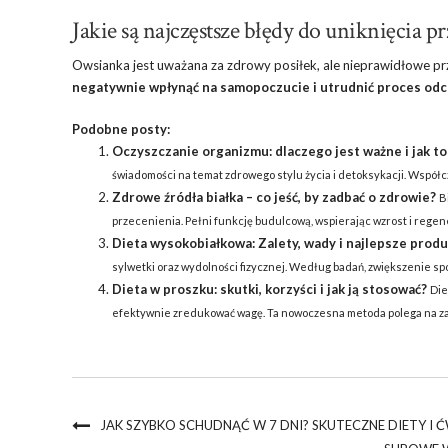
Jakie są najczęstsze błędy do uniknięcia 
Owsianka jest uważana za zdrowy posiłek, ale nieprawidłowe pr
negatywnie wpłynąć na samopoczucie i utrudnić proces odc
Podobne posty:
Oczyszczanie organizmu: dlaczego jest ważne i jak to
świadomości na temat zdrowego stylu życia i detoksykacji. Współcze
Zdrowe źródła białka – co jeść, by zadbać o zdrowie?
B
przecenienia. Pełni funkcję budulcową, wspierając wzrost i regene
Dieta wysokobiałkowa: Zalety, wady i najlepsze prod
sylwetki oraz wydolności fizycznej. Według badań, zwiększenie spo
Dieta w proszku: skutki, korzyści i jak ją stosować?
Die
efektywnie zredukować wagę. Ta nowoczesna metoda polega na zas
JAK SZYBKO SCHUDNĄĆ W 7 DNI? SKUTECZNE DIETY I 