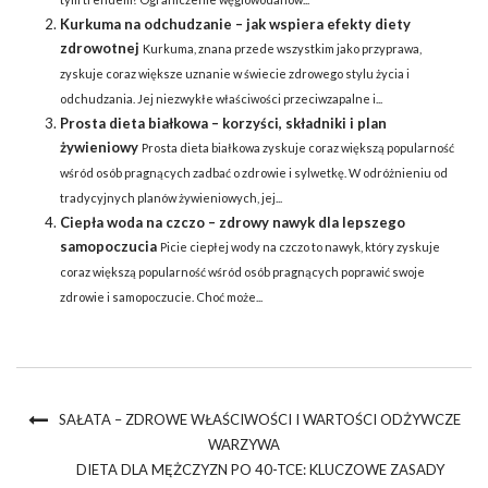
Kurkuma na odchudzanie – jak wspiera efekty diety
zdrowotnej
Kurkuma, znana przede wszystkim jako przyprawa,
zyskuje coraz większe uznanie w świecie zdrowego stylu życia i
odchudzania. Jej niezwykłe właściwości przeciwzapalne i...
Prosta dieta białkowa – korzyści, składniki i plan
żywieniowy
Prosta dieta białkowa zyskuje coraz większą popularność
wśród osób pragnących zadbać o zdrowie i sylwetkę. W odróżnieniu od
tradycyjnych planów żywieniowych, jej...
Ciepła woda na czczo – zdrowy nawyk dla lepszego
samopoczucia
Picie ciepłej wody na czczo to nawyk, który zyskuje
coraz większą popularność wśród osób pragnących poprawić swoje
zdrowie i samopoczucie. Choć może...
SAŁATA – ZDROWE WŁAŚCIWOŚCI I WARTOŚCI ODŻYWCZE
WARZYWA
DIETA DLA MĘŻCZYZN PO 40-TCE: KLUCZOWE ZASADY