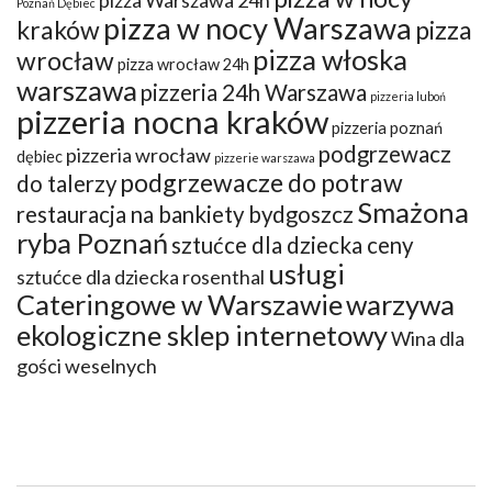
pizza Warszawa 24h
Poznań Dębiec
pizza w nocy Warszawa
kraków
pizza
pizza włoska
wrocław
pizza wrocław 24h
warszawa
pizzeria 24h Warszawa
pizzeria luboń
pizzeria nocna kraków
pizzeria poznań
podgrzewacz
pizzeria wrocław
dębiec
pizzerie warszawa
podgrzewacze do potraw
do talerzy
Smażona
restauracja na bankiety bydgoszcz
ryba Poznań
sztućce dla dziecka ceny
usługi
sztućce dla dziecka rosenthal
Cateringowe w Warszawie
warzywa
ekologiczne sklep internetowy
Wina dla
gości weselnych