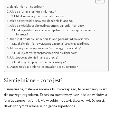
Siemię lniane – co to jest?
Jakie są formy siemienia lnianego?
Mielone siemię lniane vs. całe nasiona
Jakie są wartości odżywcze siemienia lnianego?
Jakie są właściwości prozdrowotne siemienia lnianego?
Jakie jest działanie przeciwzapalne i antyutleniające siemienia
lnianego?
Jakie jest działanie siemienia lnianego na układ pokarmowy?
Jak siemię lniane wpływa na zaparcia i problemy żołądkowe?
Jak siemię lniane wpływa na równowagę hormonalną?
Jakie jest estrogenopodobne działanie lignanów?
Jak stosować siemię lniane w diecie?
Jakie są przepisy z siemieniem lnianym?
Dlaczego siemię lniane jest uważane za superfood?
Siemię lniane – co to jest?
Siemię lniane, maleńkie ziarenka lnu zwyczajnego, to prawdziwy skarb
dla naszego organizmu. Ta roślina towarzyszy ludzkości od wieków, a
jej niepozorne nasiona kryją w sobie moc wyjątkowych właściwości,
dzięki którym zaliczane są do grona superfoods.