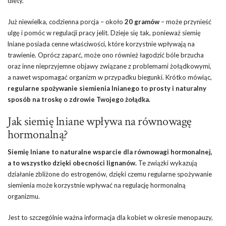
diety.
Już niewielka, codzienna porcja – około
20 gramów
– może przynieść
ulgę i pomóc w regulacji pracy jelit. Dzieje się tak, ponieważ siemię
lniane posiada cenne właściwości, które korzystnie wpływają na
trawienie. Oprócz zaparć, może ono również łagodzić bóle brzucha
oraz inne nieprzyjemne objawy związane z problemami żołądkowymi,
a nawet wspomagać organizm w przypadku biegunki. Krótko mówiąc,
regularne spożywanie siemienia lnianego to prosty i naturalny
sposób na troskę o zdrowie Twojego żołądka.
Jak siemię lniane wpływa na równowagę
hormonalną?
Siemię lniane to naturalne wsparcie dla równowagi hormonalnej,
a to wszystko dzięki obecności lignanów.
Te związki wykazują
działanie zbliżone do estrogenów, dzięki czemu regularne spożywanie
siemienia może korzystnie wpływać na regulację hormonalną
organizmu.
Jest to szczególnie ważna informacja dla kobiet w okresie menopauzy,