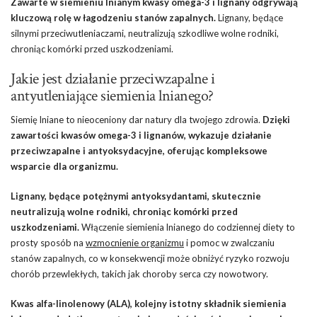
Zawarte w siemieniu lnianym kwasy omega-3 i lignany odgrywają
kluczową rolę w łagodzeniu stanów zapalnych.
Lignany, będące
silnymi przeciwutleniaczami, neutralizują szkodliwe wolne rodniki,
chroniąc komórki przed uszkodzeniami.
Jakie jest działanie przeciwzapalne i
antyutleniające siemienia lnianego?
Siemię lniane to nieoceniony dar natury dla twojego zdrowia.
Dzięki
zawartości kwasów omega-3 i lignanów, wykazuje działanie
przeciwzapalne i antyoksydacyjne, oferując kompleksowe
wsparcie dla organizmu.
Lignany, będące potężnymi antyoksydantami, skutecznie
neutralizują wolne rodniki, chroniąc komórki przed
uszkodzeniami.
Włączenie siemienia lnianego do codziennej diety to
prosty sposób na
wzmocnienie organizmu
i pomoc w zwalczaniu
stanów zapalnych, co w konsekwencji może obniżyć ryzyko rozwoju
chorób przewlekłych, takich jak choroby serca czy nowotwory.
Kwas alfa-linolenowy (ALA), kolejny istotny składnik siemienia