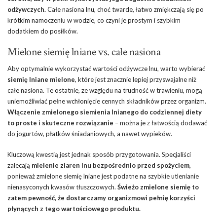
odżywczych.
Całe nasiona lnu, choć twarde, łatwo zmiękczają się po
krótkim namoczeniu w wodzie, co czyni je prostym i szybkim
dodatkiem do posiłków.
Mielone siemię lniane vs. całe nasiona
Aby optymalnie wykorzystać wartości odżywcze lnu, warto wybierać
siemię lniane mielone
, które jest znacznie lepiej przyswajalne niż
całe nasiona. Te ostatnie, ze względu na trudność w trawieniu, mogą
uniemożliwiać pełne wchłonięcie cennych składników przez organizm.
Włączenie zmielonego siemienia lnianego do codziennej diety
to proste i skuteczne rozwiązanie
– można je z łatwością dodawać
do jogurtów, płatków śniadaniowych, a nawet wypieków.
Kluczową kwestią jest jednak sposób przygotowania. Specjaliści
zalecają
mielenie ziaren lnu bezpośrednio przed spożyciem
,
ponieważ zmielone siemię lniane jest podatne na szybkie utlenianie
nienasyconych kwasów tłuszczowych.
Świeżo zmielone siemię to
zatem pewność, że dostarczamy organizmowi pełnię korzyści
płynących z tego wartościowego produktu.