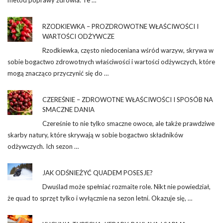
metod poprawy zdrowia. Te …
RZODKIEWKA – PROZDROWOTNE WŁAŚCIWOŚCI I
WARTOŚCI ODŻYWCZE
Rzodkiewka, często niedoceniana wśród warzyw, skrywa w
sobie bogactwo zdrowotnych właściwości i wartości odżywczych, które
mogą znacząco przyczynić się do …
CZEREŚNIE – ZDROWOTNE WŁAŚCIWOŚCI I SPOSÓB NA
SMACZNE DANIA
Czereśnie to nie tylko smaczne owoce, ale także prawdziwe
skarby natury, które skrywają w sobie bogactwo składników
odżywczych. Ich sezon …
JAK ODŚNIEŻYĆ QUADEM POSESJE?
Dwuślad może spełniać rozmaite role. Nikt nie powiedział,
że quad to sprzęt tylko i wyłącznie na sezon letni. Okazuje się, …