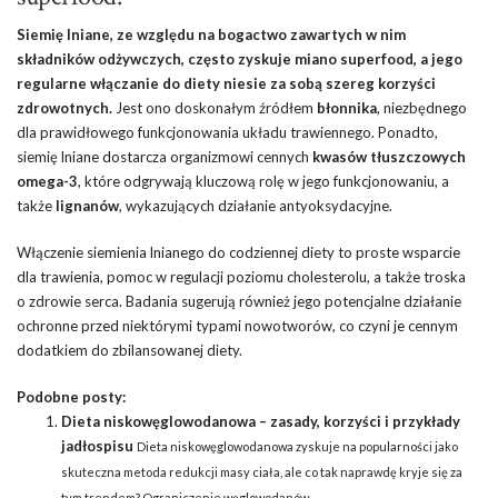
Siemię lniane, ze względu na bogactwo zawartych w nim
składników odżywczych, często zyskuje miano superfood, a jego
regularne włączanie do diety niesie za sobą szereg korzyści
zdrowotnych.
Jest ono doskonałym źródłem
błonnika
, niezbędnego
dla prawidłowego funkcjonowania układu trawiennego. Ponadto,
siemię lniane dostarcza organizmowi cennych
kwasów tłuszczowych
omega-3
, które odgrywają kluczową rolę w jego funkcjonowaniu, a
także
lignanów
, wykazujących działanie antyoksydacyjne.
Włączenie siemienia lnianego do codziennej diety to proste wsparcie
dla trawienia, pomoc w regulacji poziomu cholesterolu, a także troska
o zdrowie serca. Badania sugerują również jego potencjalne działanie
ochronne przed niektórymi typami nowotworów, co czyni je cennym
dodatkiem do zbilansowanej diety.
Podobne posty:
Dieta niskowęglowodanowa – zasady, korzyści i przykłady
jadłospisu
Dieta niskowęglowodanowa zyskuje na popularności jako
skuteczna metoda redukcji masy ciała, ale co tak naprawdę kryje się za
tym trendem? Ograniczenie węglowodanów...