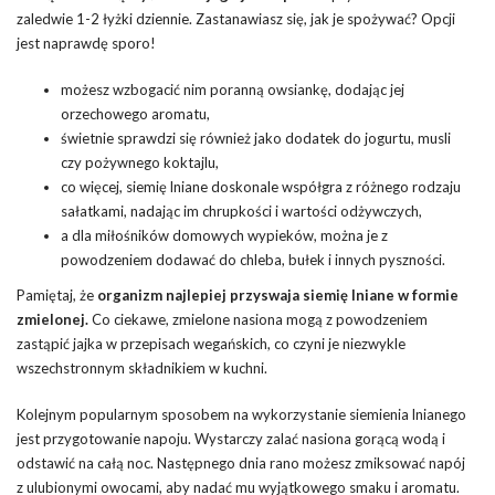
zaledwie 1-2 łyżki dziennie. Zastanawiasz się, jak je spożywać? Opcji
jest naprawdę sporo!
możesz wzbogacić nim poranną owsiankę, dodając jej
orzechowego aromatu,
świetnie sprawdzi się również jako dodatek do jogurtu, musli
czy pożywnego koktajlu,
co więcej, siemię lniane doskonale współgra z różnego rodzaju
sałatkami, nadając im chrupkości i wartości odżywczych,
a dla miłośników domowych wypieków, można je z
powodzeniem dodawać do chleba, bułek i innych pyszności.
Pamiętaj, że
organizm najlepiej przyswaja siemię lniane w formie
zmielonej.
Co ciekawe, zmielone nasiona mogą z powodzeniem
zastąpić jajka w przepisach wegańskich, co czyni je niezwykle
wszechstronnym składnikiem w kuchni.
Kolejnym popularnym sposobem na wykorzystanie siemienia lnianego
jest przygotowanie napoju. Wystarczy zalać nasiona gorącą wodą i
odstawić na całą noc. Następnego dnia rano możesz zmiksować napój
z ulubionymi owocami, aby nadać mu wyjątkowego smaku i aromatu.