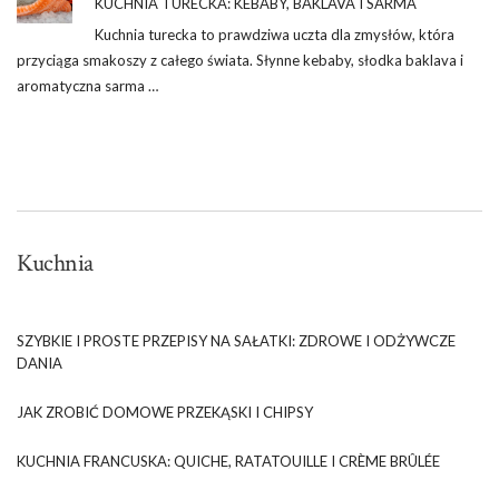
KUCHNIA TURECKA: KEBABY, BAKLAVA I SARMA
Kuchnia turecka to prawdziwa uczta dla zmysłów, która
przyciąga smakoszy z całego świata. Słynne kebaby, słodka baklava i
aromatyczna sarma …
Kuchnia
SZYBKIE I PROSTE PRZEPISY NA SAŁATKI: ZDROWE I ODŻYWCZE
DANIA
JAK ZROBIĆ DOMOWE PRZEKĄSKI I CHIPSY
KUCHNIA FRANCUSKA: QUICHE, RATATOUILLE I CRÈME BRÛLÉE