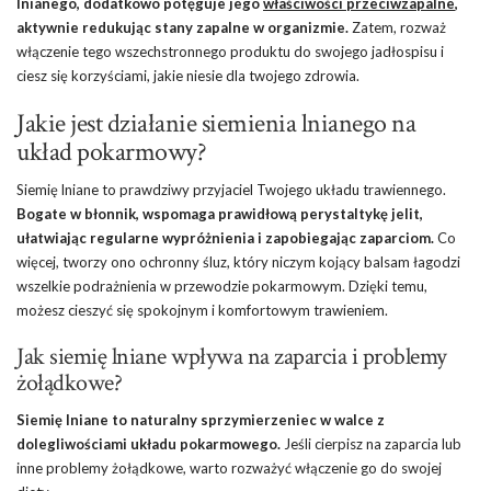
lnianego, dodatkowo potęguje jego
właściwości przeciwzapalne
,
aktywnie redukując stany zapalne w organizmie.
Zatem, rozważ
włączenie tego wszechstronnego produktu do swojego jadłospisu i
ciesz się korzyściami, jakie niesie dla twojego zdrowia.
Jakie jest działanie siemienia lnianego na
układ pokarmowy?
Siemię lniane to prawdziwy przyjaciel Twojego układu trawiennego.
Bogate w błonnik, wspomaga prawidłową perystaltykę jelit,
ułatwiając regularne wypróżnienia i zapobiegając zaparciom.
Co
więcej, tworzy ono ochronny śluz, który niczym kojący balsam łagodzi
wszelkie podrażnienia w przewodzie pokarmowym. Dzięki temu,
możesz cieszyć się spokojnym i komfortowym trawieniem.
Jak siemię lniane wpływa na zaparcia i problemy
żołądkowe?
Siemię lniane to naturalny sprzymierzeniec w walce z
dolegliwościami układu pokarmowego.
Jeśli cierpisz na zaparcia lub
inne problemy żołądkowe, warto rozważyć włączenie go do swojej