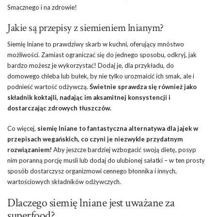
Smacznego i na zdrowie!
Jakie są przepisy z siemieniem lnianym?
Siemię lniane to prawdziwy skarb w kuchni, oferujący mnóstwo
możliwości. Zamiast ograniczać się do jednego sposobu, odkryj, jak
bardzo możesz je wykorzystać! Dodaj je, dla przykładu, do
domowego chleba lub bułek, by nie tylko urozmaicić ich smak, ale i
podnieść wartość odżywczą.
Świetnie sprawdza się również jako
składnik koktajli, nadając im aksamitnej konsystencji i
dostarczając zdrowych tłuszczów.
Co więcej,
siemię lniane to fantastyczna alternatywa dla jajek w
przepisach wegańskich, co czyni je niezwykle przydatnym
rozwiązaniem!
Aby jeszcze bardziej wzbogacić swoją dietę, posyp
nim poranną porcję musli lub dodaj do ulubionej sałatki – w ten prosty
sposób dostarczysz organizmowi cennego błonnika i innych,
wartościowych składników odżywczych.
Dlaczego siemię lniane jest uważane za
superfood?