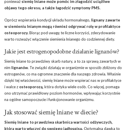
ponieważ
siemię lniane może pomóc im złagodzić uciążliwe
objawy tego okresu, a także łagodzić symptomy PMS.
Oprócz wspierania kondycji układu hormonalnego,
lignany zawarte
w siemieniu lnianym mogą również odgrywać rolę w profilaktyce
osteoporozy.
Biorąc pod uwagę te liczne korzyści, zdecydowanie
warto rozważyć włączenie siemienia lnianego do codziennej diety.
Jakie jest estrogenopodobne działanie lignanów?
Siemię lniane to prawdziwy skarb natury, a to za sprawą zawartych w
nim
lignanów
. Te związki działają w organizmie w sposób zbliżony do
estrogenów, co ma ogromne znaczenie dla naszego zdrowia. Właśnie
dzięki tej właściwości, siemię lniane może wspierać nas w profilaktyce
i walce z
osteoporozą
, która dotyka wiele osób. Co więcej, pomaga
ono utrzymać prawidłowy poziom hormonów, wpływając korzystnie
na ogólne samopoczucie i funkcjonowanie organizmu.
Jak stosować siemię lniane w diecie?
Siemię lniane to prawdziwa skarbnica wartości odżywczych,
którą warto włączyć do swojego jadłospisu.
Optymalna dawka to