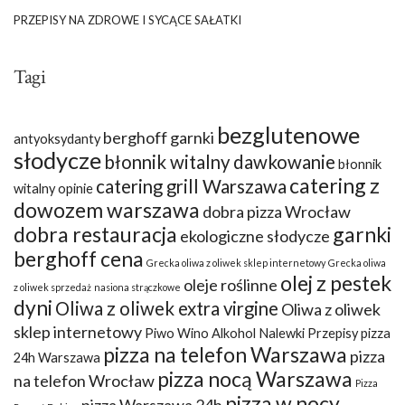
PRZEPISY NA ZDROWE I SYCĄCE SAŁATKI
Tagi
bezglutenowe
berghoff garnki
antyoksydanty
słodycze
błonnik witalny dawkowanie
błonnik
catering z
catering grill Warszawa
witalny opinie
dowozem warszawa
dobra pizza Wrocław
dobra restauracja
garnki
ekologiczne słodycze
berghoff cena
Grecka oliwa z oliwek sklep internetowy
Grecka oliwa
olej z pestek
oleje roślinne
z oliwek sprzedaż
nasiona strączkowe
dyni
Oliwa z oliwek extra virgine
Oliwa z oliwek
sklep internetowy
Piwo Wino Alkohol Nalewki Przepisy
pizza
pizza na telefon Warszawa
pizza
24h Warszawa
pizza nocą Warszawa
na telefon Wrocław
Pizza
pizza w nocy