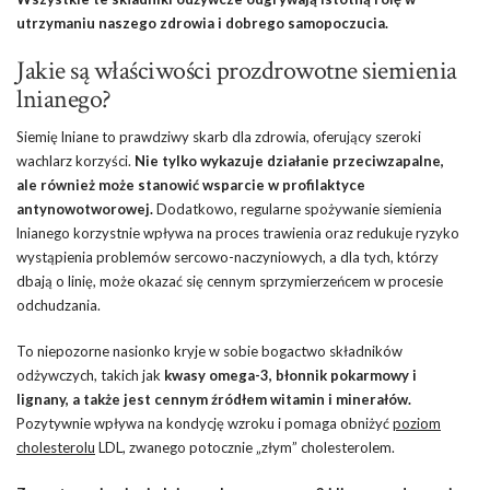
utrzymaniu naszego zdrowia i dobrego samopoczucia.
Jakie są właściwości prozdrowotne siemienia
lnianego?
Siemię lniane to prawdziwy skarb dla zdrowia, oferujący szeroki
wachlarz korzyści.
Nie tylko wykazuje działanie przeciwzapalne,
ale również może stanowić wsparcie w profilaktyce
antynowotworowej.
Dodatkowo, regularne spożywanie siemienia
lnianego korzystnie wpływa na proces trawienia oraz redukuje ryzyko
wystąpienia problemów sercowo-naczyniowych, a dla tych, którzy
dbają o linię, może okazać się cennym sprzymierzeńcem w procesie
odchudzania.
To niepozorne nasionko kryje w sobie bogactwo składników
odżywczych, takich jak
kwasy omega-3, błonnik pokarmowy i
lignany, a także jest cennym źródłem witamin i minerałów.
Pozytywnie wpływa na kondycję wzroku i pomaga obniżyć
poziom
cholesterolu
LDL, zwanego potocznie „złym” cholesterolem.