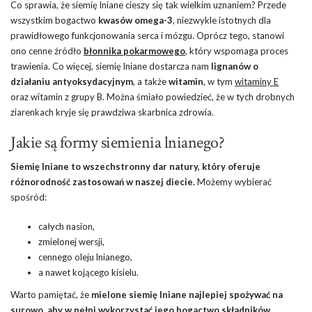
Co sprawia, że siemię lniane cieszy się tak wielkim uznaniem? Przede
wszystkim bogactwo
kwasów omega-3
, niezwykle istotnych dla
prawidłowego funkcjonowania serca i mózgu. Oprócz tego, stanowi
ono cenne źródło
błonnika pokarmowego
, który wspomaga proces
trawienia. Co więcej, siemię lniane dostarcza nam
lignanów o
działaniu antyoksydacyjnym
, a także
witamin
, w tym
witaminy E
oraz witamin z grupy B. Można śmiało powiedzieć, że w tych drobnych
ziarenkach kryje się prawdziwa skarbnica zdrowia.
Jakie są formy siemienia lnianego?
Siemię lniane to wszechstronny dar natury, który oferuje
różnorodność zastosowań w naszej diecie.
Możemy wybierać
spośród:
całych nasion,
zmielonej wersji,
cennego oleju lnianego,
a nawet kojącego kisielu.
Warto pamiętać, że
mielone siemię lniane najlepiej spożywać na
surowo, aby w pełni wykorzystać jego bogactwo składników