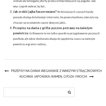
Jednak wśród bogatej oferty producentów łatwo jest się pogubić. Jaki
więc czajnik wybrać, by był...
Jak zrobić jajka faszerowane?
W dzisiejszych czasach każdy
posiada dostęp do telewizji i internetu. Na pewno każdemu zdarzyło się
chociaż raz w ostatnim czasie obejrzeć jakiś...
Przepisy na dania z grilla: pyszne potrawy na świeżym
powietrzu
Grillowanie to nie tylko sposób na przygotowanie pysznych
posiłków, ale także doskonała okazja do spędzenia czasu na świeżym
powietrzu w gronie rodziny...
PRZEPISY NA DANIA WEGAŃSKIE Z WARZYW STRĄCZKOWYCH
KUCHNIA JAPOŃSKA: RAMEN, GYOZA I MOCHI