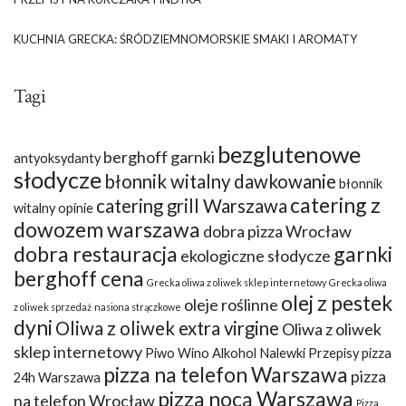
KUCHNIA GRECKA: ŚRÓDZIEMNOMORSKIE SMAKI I AROMATY
Tagi
bezglutenowe
berghoff garnki
antyoksydanty
słodycze
błonnik witalny dawkowanie
błonnik
catering z
catering grill Warszawa
witalny opinie
dowozem warszawa
dobra pizza Wrocław
dobra restauracja
garnki
ekologiczne słodycze
berghoff cena
Grecka oliwa z oliwek sklep internetowy
Grecka oliwa
olej z pestek
oleje roślinne
z oliwek sprzedaż
nasiona strączkowe
dyni
Oliwa z oliwek extra virgine
Oliwa z oliwek
sklep internetowy
Piwo Wino Alkohol Nalewki Przepisy
pizza
pizza na telefon Warszawa
pizza
24h Warszawa
pizza nocą Warszawa
na telefon Wrocław
Pizza