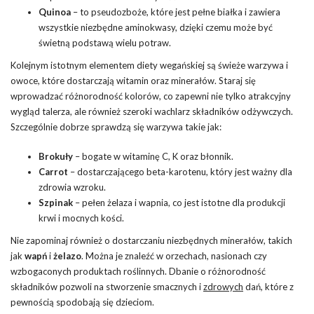
Quinoa
– to pseudozboże, które jest pełne białka i zawiera
wszystkie niezbędne aminokwasy, dzięki czemu może być
świetną podstawą wielu potraw.
Kolejnym istotnym elementem diety wegańskiej są świeże warzywa i
owoce, które dostarczają witamin oraz minerałów. Staraj się
wprowadzać różnorodność kolorów, co zapewni nie tylko atrakcyjny
wygląd talerza, ale również szeroki wachlarz składników odżywczych.
Szczególnie dobrze sprawdzą się warzywa takie jak:
Brokuły
– bogate w witaminę C, K oraz błonnik.
Carrot
– dostarczającego beta-karotenu, który jest ważny dla
zdrowia wzroku.
Szpinak
– pełen żelaza i wapnia, co jest istotne dla produkcji
krwi i mocnych kości.
Nie zapominaj również o dostarczaniu niezbędnych minerałów, takich
jak
wapń
i
żelazo
. Można je znaleźć w orzechach, nasionach czy
wzbogaconych produktach roślinnych. Dbanie o różnorodność
składników pozwoli na stworzenie smacznych i
zdrowych
dań, które z
pewnością spodobają się dzieciom.