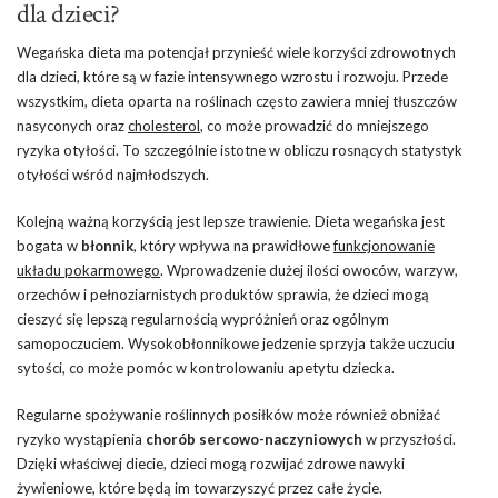
dla dzieci?
Wegańska dieta ma potencjał przynieść wiele korzyści zdrowotnych
dla dzieci, które są w fazie intensywnego wzrostu i rozwoju. Przede
wszystkim, dieta oparta na roślinach często zawiera mniej tłuszczów
nasyconych oraz
cholesterol
, co może prowadzić do mniejszego
ryzyka otyłości. To szczególnie istotne w obliczu rosnących statystyk
otyłości wśród najmłodszych.
Kolejną ważną korzyścią jest lepsze trawienie. Dieta wegańska jest
bogata w
błonnik
, który wpływa na prawidłowe
funkcjonowanie
układu pokarmowego
. Wprowadzenie dużej ilości owoców, warzyw,
orzechów i pełnoziarnistych produktów sprawia, że dzieci mogą
cieszyć się lepszą regularnością wypróżnień oraz ogólnym
samopoczuciem. Wysokobłonnikowe jedzenie sprzyja także uczuciu
sytości, co może pomóc w kontrolowaniu apetytu dziecka.
Regularne spożywanie roślinnych posiłków może również obniżać
ryzyko wystąpienia
chorób sercowo-naczyniowych
w przyszłości.
Dzięki właściwej diecie, dzieci mogą rozwijać zdrowe nawyki
żywieniowe, które będą im towarzyszyć przez całe życie.