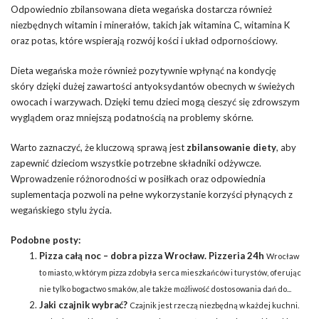
Odpowiednio zbilansowana dieta wegańska dostarcza również
niezbędnych witamin i minerałów, takich jak witamina C, witamina K
oraz potas, które wspierają rozwój kości i układ odpornościowy.
Dieta wegańska może również pozytywnie wpłynąć na kondycję
skóry dzięki dużej zawartości antyoksydantów obecnych w świeżych
owocach i warzywach. Dzięki temu dzieci mogą cieszyć się zdrowszym
wyglądem oraz mniejszą podatnością na problemy skórne.
Warto zaznaczyć, że kluczową sprawą jest
zbilansowanie diety
, aby
zapewnić dzieciom wszystkie potrzebne składniki odżywcze.
Wprowadzenie różnorodności w posiłkach oraz odpowiednia
suplementacja pozwoli na pełne wykorzystanie korzyści płynących z
wegańskiego stylu życia.
Podobne posty:
Pizza całą noc – dobra pizza Wrocław. Pizzeria 24h
Wrocław
to miasto, w którym pizza zdobyła serca mieszkańców i turystów, oferując
nie tylko bogactwo smaków, ale także możliwość dostosowania dań do...
Jaki czajnik wybrać?
Czajnik jest rzeczą niezbędną w każdej kuchni.