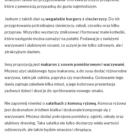
które z pewnością przypadną do gustu najmłodszym.
Jednym z takich dań są
wegańskie burgery z ciecierzycy
. Do ich
przygotowania potrzebujesz ciecierzycy, cebuli, czosnku oraz kilku
przypraw. Wszystko wystarczy zmiksować i formować małe kotleciki,
które następnie można usmażyć na patelni. Podawaj je z świeżymi
warzywami i ulubionymi sosami, co uczyni je nie tylko zdrowym, ale i
atrakcyjnym daniem.
Inną propozycją jest
makaron z sosem pomidorowym i warzywami
.
Możesz użyć ulubionego typu makaronu, a do sosu dodać różnorodne
warzywa, takie jak cukinia, papryka czy marchewka. Gotowanie tego
dania zajmuje zaledwie kilka minut, a jego kolorowa prezentacja
zachwyci dzieci i skusi je do spróbowania nowego smaku.
Nie zapomnij również o
sałatkach z komosą ryżową
. Komosa ryżowa
jest doskonałym źródłem białka i doskonale komponuje się z
warzywami. Możesz dodać pokrojone pomidory, ogórki, cebulę oraz
ulubiony dressing. Taka sałatka nie tylko dostarczy wielu wartości
odżywczych, ale także będzie smaczna i chrupiąca.