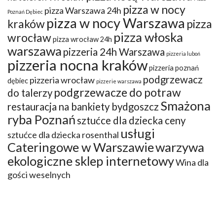
pizza w nocy
pizza Warszawa 24h
Poznań Dębiec
pizza w nocy Warszawa
kraków
pizza
pizza włoska
wrocław
pizza wrocław 24h
warszawa
pizzeria 24h Warszawa
pizzeria luboń
pizzeria nocna kraków
pizzeria poznań
podgrzewacz
pizzeria wrocław
dębiec
pizzerie warszawa
podgrzewacze do potraw
do talerzy
Smażona
restauracja na bankiety bydgoszcz
ryba Poznań
sztućce dla dziecka ceny
usługi
sztućce dla dziecka rosenthal
Cateringowe w Warszawie
warzywa
ekologiczne sklep internetowy
Wina dla
gości weselnych