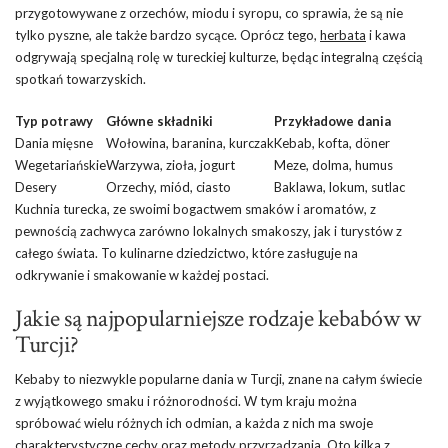
przygotowywane z orzechów, miodu i syropu, co sprawia, że są nie
tylko pyszne, ale także bardzo sycące. Oprócz tego,
herbata
i kawa
odgrywają specjalną rolę w tureckiej kulturze, będąc integralną częścią
spotkań towarzyskich.
Typ potrawy
Główne składniki
Przykładowe dania
Dania mięsne
Wołowina, baranina, kurczak
Kebab, kofta, döner
Wegetariańskie
Warzywa, zioła, jogurt
Meze, dolma, humus
Desery
Orzechy, miód, ciasto
Baklawa, lokum, sutlac
Kuchnia turecka, ze swoimi bogactwem smaków i aromatów, z
pewnością zachwyca zarówno lokalnych smakoszy, jak i turystów z
całego świata. To kulinarne dziedzictwo, które zasługuje na
odkrywanie i smakowanie w każdej postaci.
Jakie są najpopularniejsze rodzaje kebabów w
Turcji?
Kebaby to niezwykle popularne dania w Turcji, znane na całym świecie
z wyjątkowego smaku i różnorodności. W tym kraju można
spróbować wielu różnych ich odmian, a każda z nich ma swoje
charakterystyczne cechy oraz metody przyrządzania. Oto kilka z