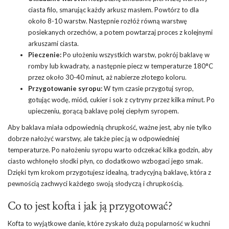
ciasta filo, smarując każdy arkusz masłem. Powtórz to dla
około 8-10 warstw. Następnie rozłóż równą warstwę
posiekanych orzechów, a potem powtarzaj proces z kolejnymi
arkuszami ciasta.
Pieczenie:
Po ułożeniu wszystkich warstw, pokrój baklavę w
romby lub kwadraty, a następnie piecz w temperaturze 180°C
przez około 30-40 minut, aż nabierze złotego koloru.
Przygotowanie syropu:
W tym czasie przygotuj syrop,
gotując wodę, miód, cukier i
sok
z cytryny przez kilka minut. Po
upieczeniu, gorącą baklavę polej ciepłym syropem.
Aby baklava miała odpowiednią chrupkość, ważne jest, aby nie tylko
dobrze nałożyć warstwy, ale także piec ją w odpowiedniej
temperaturze. Po nałożeniu syropu warto odczekać kilka godzin, aby
ciasto wchłonęło słodki płyn, co dodatkowo wzbogaci jego smak.
Dzięki tym krokom przygotujesz idealną, tradycyjną baklavę, która z
pewnością zachwyci każdego swoją słodyczą i chrupkością.
Co to jest kofta i jak ją przygotować?
Kofta to wyjątkowe danie, które zyskało dużą popularność w kuchni