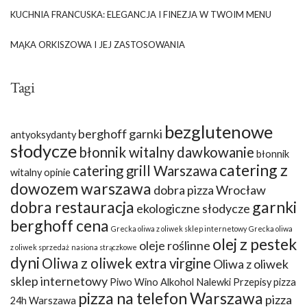
KUCHNIA FRANCUSKA: ELEGANCJA I FINEZJA W TWOIM MENU
MĄKA ORKISZOWA I JEJ ZASTOSOWANIA
Tagi
bezglutenowe
berghoff garnki
antyoksydanty
słodycze
błonnik witalny dawkowanie
błonnik
catering z
catering grill Warszawa
witalny opinie
dowozem warszawa
dobra pizza Wrocław
dobra restauracja
garnki
ekologiczne słodycze
berghoff cena
Grecka oliwa z oliwek sklep internetowy
Grecka oliwa
olej z pestek
oleje roślinne
z oliwek sprzedaż
nasiona strączkowe
dyni
Oliwa z oliwek extra virgine
Oliwa z oliwek
sklep internetowy
Piwo Wino Alkohol Nalewki Przepisy
pizza
pizza na telefon Warszawa
pizza
24h Warszawa