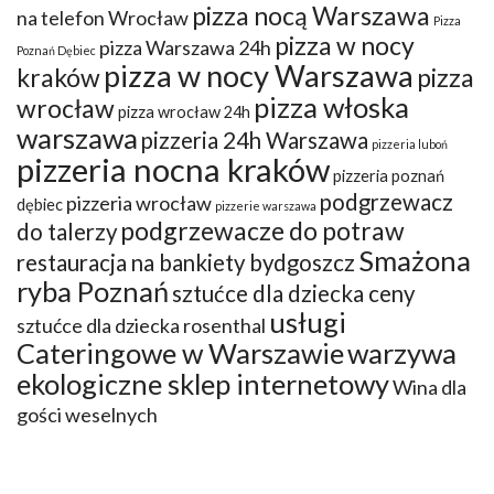
pizza nocą Warszawa
na telefon Wrocław
Pizza
pizza w nocy
pizza Warszawa 24h
Poznań Dębiec
pizza w nocy Warszawa
kraków
pizza
pizza włoska
wrocław
pizza wrocław 24h
warszawa
pizzeria 24h Warszawa
pizzeria luboń
pizzeria nocna kraków
pizzeria poznań
podgrzewacz
pizzeria wrocław
dębiec
pizzerie warszawa
podgrzewacze do potraw
do talerzy
Smażona
restauracja na bankiety bydgoszcz
ryba Poznań
sztućce dla dziecka ceny
usługi
sztućce dla dziecka rosenthal
Cateringowe w Warszawie
warzywa
ekologiczne sklep internetowy
Wina dla
gości weselnych