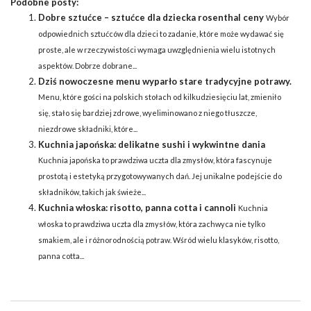
Podobne posty:
Dobre sztućce – sztućce dla dziecka rosenthal ceny
Wybór
odpowiednich sztućców dla dzieci to zadanie, które może wydawać się
proste, ale w rzeczywistości wymaga uwzględnienia wielu istotnych
aspektów. Dobrze dobrane...
Dziś nowoczesne menu wyparło stare tradycyjne potrawy.
Menu, które gości na polskich stołach od kilkudziesięciu lat, zmieniło
się, stało się bardziej zdrowe, wyeliminowano z niego tłuszcze,
niezdrowe składniki, które...
Kuchnia japońska: delikatne sushi i wykwintne dania
Kuchnia japońska to prawdziwa uczta dla zmysłów, która fascynuje
prostotą i estetyką przygotowywanych dań. Jej unikalne podejście do
składników, takich jak świeże...
Kuchnia włoska: risotto, panna cotta i cannoli
Kuchnia
włoska to prawdziwa uczta dla zmysłów, która zachwyca nie tylko
smakiem, ale i różnorodnością potraw. Wśród wielu klasyków, risotto,
panna cotta...