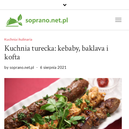
Toggl
Naviga
Kuchnia i kulinaria
Kuchnia turecka: kebaby, baklava i
kofta
by
soprano.net.pl
-
6 sierpnia 2021