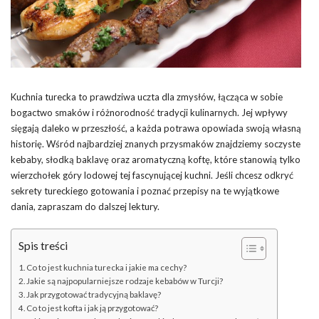
Kuchnia turecka to prawdziwa uczta dla zmysłów, łącząca w sobie
bogactwo smaków i różnorodność tradycji kulinarnych. Jej wpływy
sięgają daleko w przeszłość, a każda potrawa opowiada swoją własną
historię. Wśród najbardziej znanych przysmaków znajdziemy soczyste
kebaby, słodką baklavę oraz aromatyczną koftę, które stanowią tylko
wierzchołek góry lodowej tej fascynującej kuchni. Jeśli chcesz odkryć
sekrety tureckiego gotowania i poznać przepisy na te wyjątkowe
dania, zapraszam do dalszej lektury.
Spis treści
Co to jest kuchnia turecka i jakie ma cechy?
Jakie są najpopularniejsze rodzaje kebabów w Turcji?
Jak przygotować tradycyjną baklavę?
Co to jest kofta i jak ją przygotować?