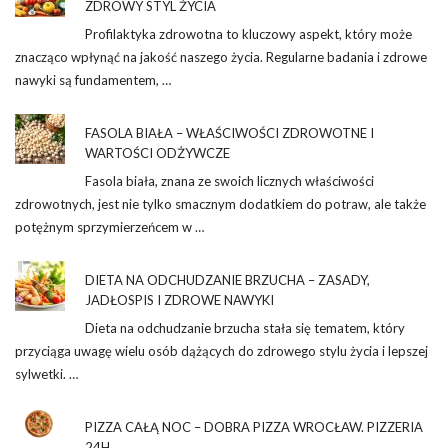
ZDROWY STYL ŻYCIA
Profilaktyka zdrowotna to kluczowy aspekt, który może
znacząco wpłynąć na jakość naszego życia. Regularne badania i zdrowe
nawyki są fundamentem, …
FASOLA BIAŁA – WŁAŚCIWOŚCI ZDROWOTNE I
WARTOŚCI ODŻYWCZE
Fasola biała, znana ze swoich licznych właściwości
zdrowotnych, jest nie tylko smacznym dodatkiem do potraw, ale także
potężnym sprzymierzeńcem w …
DIETA NA ODCHUDZANIE BRZUCHA – ZASADY,
JADŁOSPIS I ZDROWE NAWYKI
Dieta na odchudzanie brzucha stała się tematem, który
przyciąga uwagę wielu osób dążących do zdrowego stylu życia i lepszej
sylwetki. …
PIZZA CAŁĄ NOC – DOBRA PIZZA WROCŁAW. PIZZERIA
24H