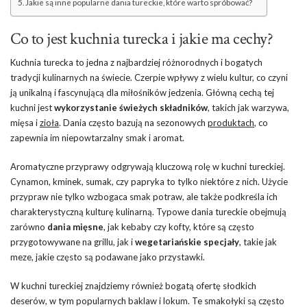
Jakie są inne popularne dania tureckie, które warto spróbować?
Co to jest kuchnia turecka i jakie ma cechy?
Kuchnia turecka to jedna z najbardziej różnorodnych i bogatych
tradycji kulinarnych na świecie. Czerpie wpływy z wielu kultur, co czyni
ją unikalną i fascynującą dla miłośników jedzenia. Główną cechą tej
kuchni jest
wykorzystanie świeżych składników
, takich jak warzywa,
mięsa i
zioła
. Dania często bazują na sezonowych
produktach
, co
zapewnia im niepowtarzalny smak i aromat.
Aromatyczne przyprawy odgrywają kluczową rolę w kuchni tureckiej.
Cynamon, kminek, sumak, czy papryka to tylko niektóre z nich. Użycie
przypraw nie tylko wzbogaca smak potraw, ale także podkreśla ich
charakterystyczną kulturę kulinarną. Typowe dania tureckie obejmują
zarówno
dania mięsne
, jak kebaby czy kofty, które są często
przygotowywane na grillu, jak i
wegetariańskie specjały
, takie jak
meze, jakie często są podawane jako przystawki.
W kuchni tureckiej znajdziemy również bogatą ofertę słodkich
deserów, w tym popularnych baklaw i lokum. Te smakołyki są często