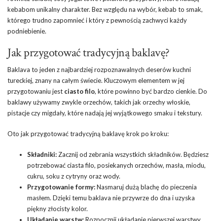
kebabom unikalny charakter. Bez względu na wybór, kebab to smak,
którego trudno zapomnieć i który z pewnością zachwyci każdy
podniebienie.
Jak przygotować tradycyjną baklavę?
Baklava to jeden z najbardziej rozpoznawalnych deserów kuchni
tureckiej, znany na całym świecie. Kluczowym elementem w jej
przygotowaniu jest
ciasto filo
, które powinno być bardzo cienkie. Do
baklawy używamy zwykle orzechów, takich jak orzechy włoskie,
pistacje czy migdały, które nadają jej wyjątkowego smaku i tekstury.
Oto jak przygotować tradycyjną baklavę krok po kroku:
Składniki:
Zacznij od zebrania wszystkich składników. Będziesz
potrzebować ciasta filo, posiekanych orzechów, masła, miodu,
cukru, soku z cytryny oraz wody.
Przygotowanie formy:
Nasmaruj dużą blachę do pieczenia
masłem. Dzięki temu baklava nie przywrze do dna i uzyska
piękny złocisty kolor.
Układanie warstw:
Rozpocznij układanie pierwszej warstwy