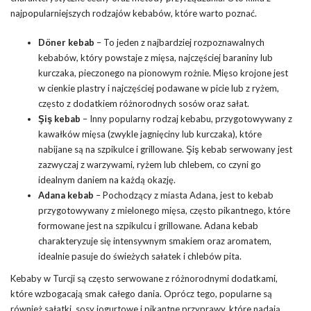
najpopularniejszych rodzajów kebabów, które warto poznać.
Döner kebab
– To jeden z najbardziej rozpoznawalnych
kebabów, który powstaje z mięsa, najczęściej baraniny lub
kurczaka, pieczonego na pionowym rożnie. Mięso krojone jest
w cienkie plastry i najczęściej podawane w picie lub z ryżem,
często z dodatkiem różnorodnych sosów oraz sałat.
Şiş kebab
– Inny popularny rodzaj kebabu, przygotowywany z
kawałków mięsa (zwykle jagnięciny lub kurczaka), które
nabijane są na szpikulce i grillowane. Şiş kebab serwowany jest
zazwyczaj z warzywami, ryżem lub chlebem, co czyni go
idealnym daniem na każdą okazję.
Adana kebab
– Pochodzący z miasta Adana, jest to kebab
przygotowywany z mielonego mięsa, często pikantnego, które
formowane jest na szpikulcu i grillowane. Adana kebab
charakteryzuje się intensywnym smakiem oraz aromatem,
idealnie pasuje do świeżych sałatek i chlebów pita.
Kebaby w Turcji są często serwowane z różnorodnymi dodatkami,
które wzbogacają smak całego dania. Oprócz tego, popularne są
również sałatki, sosy jogurtowe i pikantne przyprawy, które nadają