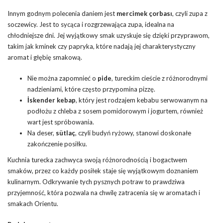
Innym godnym polecenia daniem jest
mercimek çorbası
, czyli zupa z
soczewicy. Jest to sycąca i rozgrzewająca zupa, idealna na
chłodniejsze dni. Jej wyjątkowy smak uzyskuje się dzięki przyprawom,
takim jak kminek czy papryka, które nadają jej charakterystyczny
aromat i głębię smakową.
Nie można zapomnieć o
pide
, tureckim cieście z różnorodnymi
nadzieniami, które często przypomina pizzę.
İskender kebap
, który jest rodzajem kebabu serwowanym na
podłożu z chleba z sosem pomidorowym i jogurtem, również
wart jest spróbowania.
Na deser,
sütlaç
, czyli budyń ryżowy, stanowi doskonałe
zakończenie posiłku.
Kuchnia turecka zachwyca swoją różnorodnością i bogactwem
smaków, przez co każdy posiłek staje się wyjątkowym doznaniem
kulinarnym. Odkrywanie tych pysznych potraw to prawdziwa
przyjemność, która pozwala na chwilę zatracenia się w aromatach i
smakach Orientu.