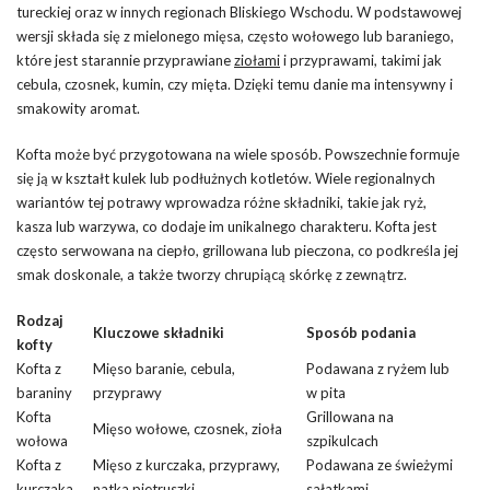
tureckiej oraz w innych regionach Bliskiego Wschodu. W podstawowej
wersji składa się z mielonego mięsa, często wołowego lub baraniego,
które jest starannie przyprawiane
ziołami
i przyprawami, takimi jak
cebula, czosnek, kumin, czy mięta. Dzięki temu danie ma intensywny i
smakowity aromat.
Kofta może być przygotowana na wiele sposób. Powszechnie formuje
się ją w kształt kulek lub podłużnych kotletów. Wiele regionalnych
wariantów tej potrawy wprowadza różne składniki, takie jak ryż,
kasza lub warzywa, co dodaje im unikalnego charakteru. Kofta jest
często serwowana na ciepło, grillowana lub pieczona, co podkreśla jej
smak doskonale, a także tworzy chrupiącą skórkę z zewnątrz.
Rodzaj
Kluczowe składniki
Sposób podania
kofty
Kofta z
Mięso baranie, cebula,
Podawana z ryżem lub
baraniny
przyprawy
w pita
Kofta
Grillowana na
Mięso wołowe, czosnek, zioła
wołowa
szpikulcach
Kofta z
Mięso z kurczaka, przyprawy,
Podawana ze świeżymi
kurczaka
natka pietruszki
sałatkami