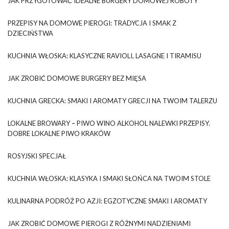
JAK PRZYGOTOWAĆ IDEALNE BURGERY DOMOWEJ ROBOTY
PRZEPISY NA DOMOWE PIEROGI: TRADYCJA I SMAK Z
DZIECIŃSTWA
KUCHNIA WŁOSKA: KLASYCZNE RAVIOLI, LASAGNE I TIRAMISU
JAK ZROBIĆ DOMOWE BURGERY BEZ MIĘSA
KUCHNIA GRECKA: SMAKI I AROMATY GRECJI NA TWOIM TALERZU
LOKALNE BROWARY – PIWO WINO ALKOHOL NALEWKI PRZEPISY.
DOBRE LOKALNE PIWO KRAKÓW
ROSYJSKI SPECJAŁ
KUCHNIA WŁOSKA: KLASYKA I SMAKI SŁOŃCA NA TWOIM STOLE
KULINARNA PODRÓŻ PO AZJI: EGZOTYCZNE SMAKI I AROMATY
JAK ZROBIĆ DOMOWE PIEROGI Z RÓŻNYMI NADZIENIAMI