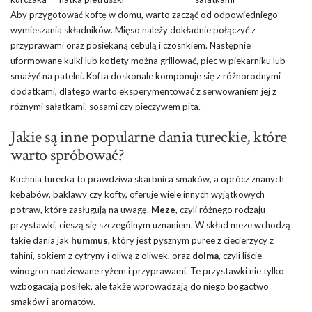
Aby przygotować koftę w domu, warto zacząć od odpowiedniego
wymieszania składników. Mięso należy dokładnie połączyć z
przyprawami oraz posiekaną cebulą i czosnkiem. Następnie
uformowane kulki lub kotlety można grillować, piec w piekarniku lub
smażyć na patelni. Kofta doskonale komponuje się z różnorodnymi
dodatkami, dlatego warto eksperymentować z serwowaniem jej z
różnymi sałatkami, sosami czy pieczywem pita.
Jakie są inne popularne dania tureckie, które
warto spróbować?
Kuchnia turecka to prawdziwa skarbnica smaków, a oprócz znanych
kebabów, baklawy czy kofty, oferuje wiele innych wyjątkowych
potraw, które zasługują na uwagę.
Meze
, czyli różnego rodzaju
przystawki, cieszą się szczególnym uznaniem. W skład meze wchodzą
takie dania jak
hummus
, który jest pysznym puree z ciecierzycy z
tahini, sokiem z cytryny i oliwą z oliwek, oraz
dolma
, czyli liście
winogron nadziewane ryżem i przyprawami. Te przystawki nie tylko
wzbogacają posiłek, ale także wprowadzają do niego bogactwo
smaków i aromatów.