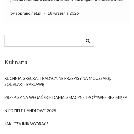
warzywa, chude mięsa i zdrowe tłuszcze to fundament, na
którym można zbudować silny organizm […]
by soprano.net.pl
-
18 września 2025
Kulinaria
KUCHNIA GRECKA: TRADYCYJNE PRZEPISY NA MOUSSAKĘ,
SOUVLAKI I BAKLAWĘ
PRZEPISY NA WEGAŃSKIE DANIA: SMACZNE I POŻYWNE BEZ MIĘSA
NIEDZIELE HANDLOWE 2025
JAKI CZAJNIK WYBRAĆ?