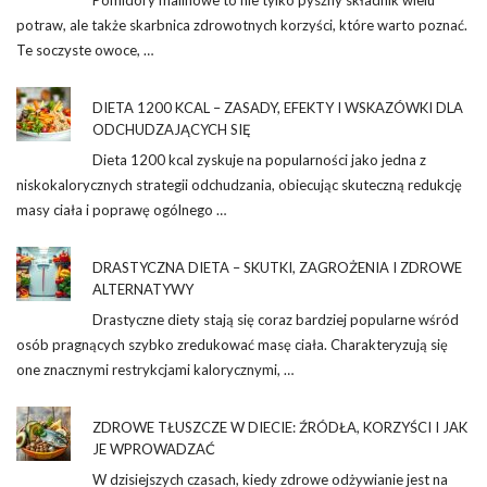
potraw, ale także skarbnica zdrowotnych korzyści, które warto poznać.
Te soczyste owoce, …
DIETA 1200 KCAL – ZASADY, EFEKTY I WSKAZÓWKI DLA
ODCHUDZAJĄCYCH SIĘ
Dieta 1200 kcal zyskuje na popularności jako jedna z
niskokalorycznych strategii odchudzania, obiecując skuteczną redukcję
masy ciała i poprawę ogólnego …
DRASTYCZNA DIETA – SKUTKI, ZAGROŻENIA I ZDROWE
ALTERNATYWY
Drastyczne diety stają się coraz bardziej popularne wśród
osób pragnących szybko zredukować masę ciała. Charakteryzują się
one znacznymi restrykcjami kalorycznymi, …
ZDROWE TŁUSZCZE W DIECIE: ŹRÓDŁA, KORZYŚCI I JAK
JE WPROWADZAĆ
W dzisiejszych czasach, kiedy zdrowe odżywianie jest na