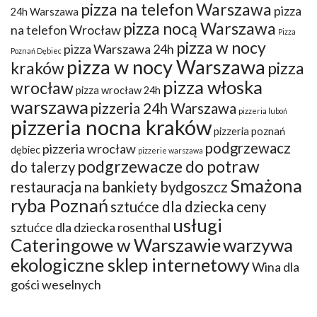
pizza na telefon Warszawa
pizza
24h Warszawa
pizza nocą Warszawa
na telefon Wrocław
Pizza
pizza w nocy
pizza Warszawa 24h
Poznań Dębiec
pizza w nocy Warszawa
kraków
pizza
pizza włoska
wrocław
pizza wrocław 24h
warszawa
pizzeria 24h Warszawa
pizzeria luboń
pizzeria nocna kraków
pizzeria poznań
podgrzewacz
pizzeria wrocław
dębiec
pizzerie warszawa
podgrzewacze do potraw
do talerzy
Smażona
restauracja na bankiety bydgoszcz
ryba Poznań
sztućce dla dziecka ceny
usługi
sztućce dla dziecka rosenthal
Cateringowe w Warszawie
warzywa
ekologiczne sklep internetowy
Wina dla
gości weselnych