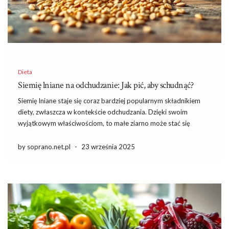
Dieta
Siemię lniane na odchudzanie: Jak pić, aby schudnąć?
Siemię lniane staje się coraz bardziej popularnym składnikiem
diety, zwłaszcza w kontekście odchudzania. Dzięki swoim
wyjątkowym właściwościom, to małe ziarno może stać się
Twoim sprzymierzeńcem w walce z nadprogramowymi
kilogramami. Bogate w błonnik, siemię lniane nie tylko zapewnia
by soprano.net.pl
-
23 września 2025
uczucie sytości, ale także wspomaga metabolizm, co […]