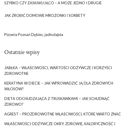
SZYBKO CZY ZASKAKUJĄCO – A MOŻE JEDNO I DRUGIE
JAK ZROBIĆ DOMOWE MROŻONKI I SORBETY
Pizzeria Poznań Dębiec, jadłodajnia
Ostatnie wpisy
JABŁKA – WŁAŚCIWOŚCI, WARTOŚCI ODŻYWCZE I KORZYŚCI
ZDROWOTNE
KERATYNA W DIECIE – JAK WPROWADZIĆ JĄ DLA ZDROWYCH
WŁOSÓW?
DIETA ODCHUDZAJĄCA Z TRUSKAWKAMI – JAK SCHUDNĄĆ
ZDROWO?
AGREST – PROZDROWOTNE WŁAŚCIWOŚCI, KTÓRE WARTO ZNAĆ
WŁAŚCIWOŚCI ODŻYWCZE OKRY: ZDROWIE, KALORYCZNOŚĆ I