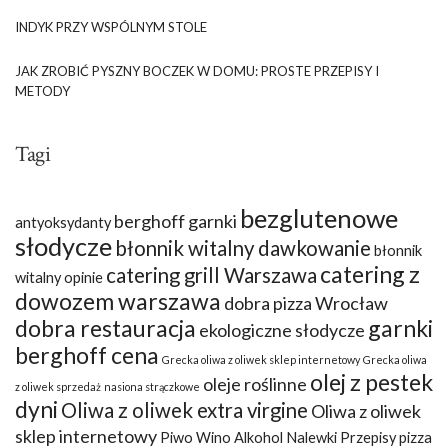
INDYK PRZY WSPÓLNYM STOLE
JAK ZROBIĆ PYSZNY BOCZEK W DOMU: PROSTE PRZEPISY I
METODY
Tagi
bezglutenowe
berghoff garnki
antyoksydanty
słodycze
błonnik witalny dawkowanie
błonnik
catering z
catering grill Warszawa
witalny opinie
dowozem warszawa
dobra pizza Wrocław
dobra restauracja
garnki
ekologiczne słodycze
berghoff cena
Grecka oliwa z oliwek sklep internetowy
Grecka oliwa
olej z pestek
oleje roślinne
z oliwek sprzedaż
nasiona strączkowe
dyni
Oliwa z oliwek extra virgine
Oliwa z oliwek
sklep internetowy
Piwo Wino Alkohol Nalewki Przepisy
pizza