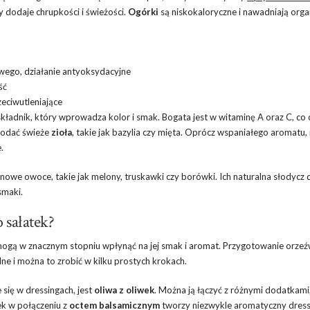
y dodaje chrupkości i świeżości.
Ogórki
są niskokaloryczne i nawadniają orga
ego, działanie antyoksydacyjne
ść
zeciwutleniające
składnik, który wprowadza kolor i smak. Bogata jest w witaminę A oraz C, co c
dodać świeże
zioła
, takie jak bazylia czy mięta. Oprócz wspaniałego aromatu,
.
nowe owoce, takie jak melony, truskawki czy borówki. Ich naturalna słodycz
smaki.
 sałatek?
 mogą w znacznym stopniu wpłynąć na jej smak i aromat. Przygotowanie orzeź
dne i można to zrobić w kilku prostych krokach.
się w dressingach, jest
oliwa z oliwek
. Można ją łączyć z różnymi dodatkami
ek w połączeniu z
octem balsamicznym
tworzy niezwykle aromatyczny dress