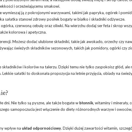
j lekkości i orzeźwiającemu smakowi.
e wymieszaj ją z pokrojonymi warzywami, takimi jak papryka, ogórek i pomid
Taka sałatka stanowi zdrowy posiłek bogaty w białko i składniki odżywcze.
górka, czerwoną cebulę oraz oliwki. Na wierzchu dodaj ser feta i skrop wsz
 także kolorowa i apetyczna.
rencji. Możesz dodać ulubione składniki, takie jak awokado, orzechy czy na
żywając świeżych składników sezonowych, takich jak pomidory, ogórki czy zio
 składników i kolorów na talerzu. Dzięki temu nie tylko zaspokoisz głód, ale
Lekkie sałatki to doskonała propozycja na letnie przyjęcia, obiady na świe
nie?
łe dni. Nie tylko są pyszne, ale także bogate w
błonnik
, witaminy i minerały, 
pszego samopoczucia jest włączenie do diety różnorodnych warzyw i owoców,
ywny wpływ na
układ odpornościowy
. Dzięki dużej zawartości witamin, szczegó