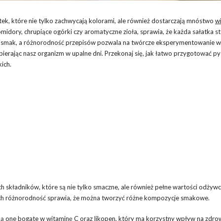
ek, które nie tylko zachwycają kolorami, ale również dostarczają mnóstwo
w
dory, chrupiące ogórki czy aromatyczne zioła, sprawia, że każda sałatka sta
 smak, a różnorodność przepisów pozwala na twórcze eksperymentowanie w 
spierając nasz organizm w upalne dni. Przekonaj się, jak łatwo przygotować py
kich.
 składników, które są nie tylko smaczne, ale również pełne wartości odżywc
ich różnorodność sprawia, że można tworzyć różne kompozycje smakowe.
 Są one bogate w witaminę C oraz likopen, który ma korzystny
wpływ na zdro