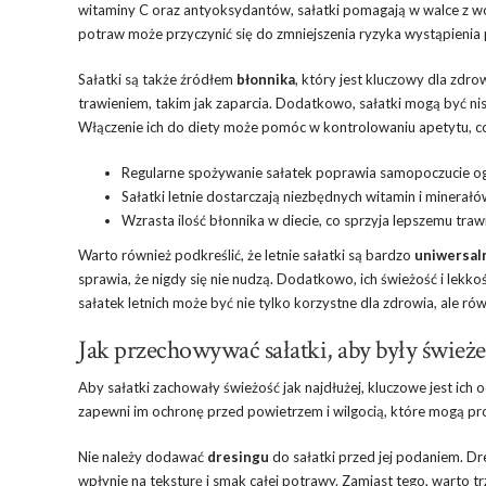
witaminy C oraz antyoksydantów, sałatki pomagają w walce z wo
potraw może przyczynić się do zmniejszenia ryzyka wystąpienia pr
Sałatki są także źródłem
błonnika
, który jest kluczowy dla zd
trawieniem, takim jak zaparcia. Dodatkowo, sałatki mogą być ni
Włączenie ich do diety może pomóc w kontrolowaniu apetytu, co 
Regularne spożywanie sałatek poprawia samopoczucie og
Sałatki letnie dostarczają niezbędnych witamin i minerałó
Wzrasta ilość błonnika w diecie, co sprzyja lepszemu traw
Warto również podkreślić, że letnie sałatki są bardzo
uniwersal
sprawia, że nigdy się nie nudzą. Dodatkowo, ich świeżość i lekk
sałatek letnich może być nie tylko korzystne dla zdrowia, ale r
Jak przechowywać sałatki, aby były świeże
Aby sałatki zachowały świeżość jak najdłużej, kluczowe jest ich
zapewni im ochronę przed powietrzem i wilgocią, które mogą pr
Nie należy dodawać
dresingu
do sałatki przed jej podaniem. Dre
wpłynie na teksturę i smak całej potrawy. Zamiast tego, warto 