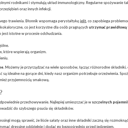
lnymi rodnikami i stymulują układ immunologiczny. Regularne spożywanie ta
zeziębień oraz innych infekcji.
rowego trawienia. Błonnik wspomaga perystaltykę
jelit
, co zapobiega problemo
skokaloryczne, co jest korzystne dla osób pragnących
utrzymać prawidłową
jest istotne w procesie odchudzania.
ólne.
w, które wspierają organizm.
ieniu.
ne
. Możemy je przyrządzać na wiele sposobów, łącząc różnorodne składniki, 
ość są idealne na gorące dni, kiedy nasz organizm potrzebuje orzeźwienia. Spo
ównież przyjemnością smakową.
?
 odpowiednie przechowywanie. Najlepiej umieszczać je w
szczelnych pojemni
owadzić do szybszego psucia się składników.
ssingi mogą sprawić, że liście sałaty oraz inne składniki zaczną się rozmoknąć
trzymać dressing oddzielnie i dodać go bezpośrednio przed jedzeniem.