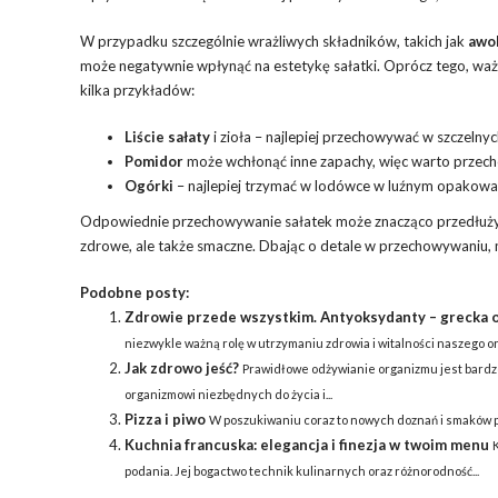
W przypadku szczególnie wrażliwych składników, takich jak
awo
może negatywnie wpłynąć na estetykę sałatki. Oprócz tego, ważn
kilka przykładów:
Liście sałaty
i zioła – najlepiej przechowywać w szczelny
Pomidor
może wchłonąć inne zapachy, więc warto przech
Ogórki
– najlepiej trzymać w lodówce w luźnym opakowan
Odpowiednie przechowywanie sałatek może znacząco przedłużyć 
zdrowe, ale także smaczne. Dbając o detale w przechowywaniu, m
Podobne posty:
Zdrowie przede wszystkim. Antyoksydanty – grecka o
niezwykle ważną rolę w utrzymaniu zdrowia i witalności naszego or
Jak zdrowo jeść?
Prawidłowe odżywianie organizmu jest bardz
organizmowi niezbędnych do życia i...
Pizza i piwo
W poszukiwaniu coraz to nowych doznań i smaków po
Kuchnia francuska: elegancja i finezja w twoim menu
podania. Jej bogactwo technik kulinarnych oraz różnorodność...