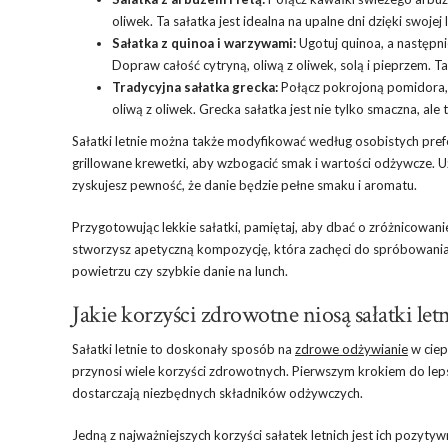
oliwek. Ta sałatka jest idealna na upalne dni dzięki swoje
Sałatka z quinoa i warzywami:
Ugotuj quinoa, a następni
Dopraw całość cytryną, oliwą z oliwek, solą i pieprzem. 
Tradycyjna sałatka grecka:
Połącz pokrojoną pomidora, o
oliwą z oliwek. Grecka sałatka jest nie tylko smaczna, ale
Sałatki letnie można także modyfikować według osobistych prefe
grillowane krewetki, aby wzbogacić smak i wartości odżywcze. U
zyskujesz pewność, że danie będzie pełne smaku i aromatu.
Przygotowując lekkie sałatki, pamiętaj, aby dbać o zróżnicowanie
stworzysz apetyczną kompozycję, która zachęci do spróbowania. 
powietrzu czy szybkie danie na lunch.
Jakie korzyści zdrowotne niosą sałatki let
Sałatki letnie to doskonały sposób na
zdrowe odżywianie
w ciep
przynosi wiele korzyści zdrowotnych. Pierwszym krokiem do le
dostarczają niezbędnych składników odżywczych.
Jedną z najważniejszych korzyści sałatek letnich jest ich pozyt