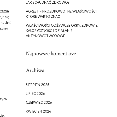
JAK SCHUDNĄĆ ZDROWO?
itamin
.
AGREST – PROZDROWOTNE WŁAŚCIWOŚCI,
KTÓRE WARTO ZNAĆ
je się
kuchni.
WŁAŚCIWOŚCI ODŻYWCZE OKRY: ZDROWIE,
szne i
KALORYCZNOŚĆ I DZIAŁANIE
ANTYNOWOTWOROWE
Najnowsze komentarze
Archiwa
SIERPIEŃ 2026
LIPIEC 2026
zych.
CZERWIEC 2026
KWIECIEŃ 2026
wie
.