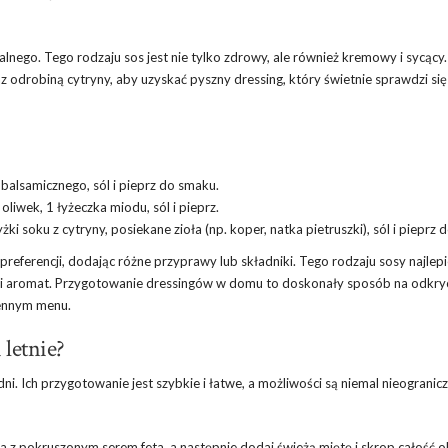
nego. Tego rodzaju sos jest nie tylko zdrowy, ale również kremowy i sycący.
z odrobiną cytryny, aby uzyskać pyszny dressing, który świetnie sprawdzi się
u balsamicznego, sól i pieprz do smaku.
 oliwek, 1 łyżeczka miodu, sól i pieprz.
żki soku z cytryny, posiekane zioła (np. koper, natka pietruszki), sól i pieprz
ferencji, dodając różne przyprawy lub składniki. Tego rodzaju sosy najlepi
 i aromat. Przygotowanie dressingów w domu to doskonały sposób na odkry
iennym menu.
 letnie?
dni. Ich przygotowanie jest szybkie i łatwe, a możliwości są niemal nieogranic
 z pokruszonym serem feta, a następnie dodaj świeżą miętę i skrop całość ol