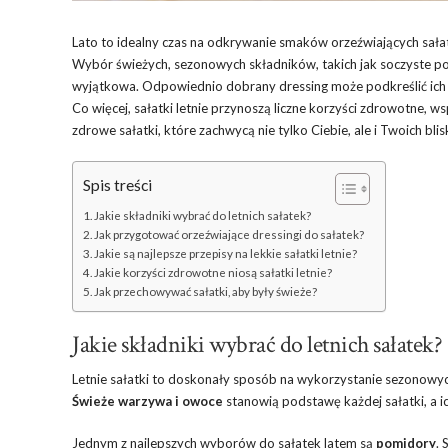
Lato to idealny czas na odkrywanie smaków orzeźwiających sałat
Wybór świeżych, sezonowych składników, takich jak soczyste pomi
wyjątkowa. Odpowiednio dobrany dressing może podkreślić ich
Co więcej, sałatki letnie przynoszą liczne korzyści zdrowotne, w
zdrowe sałatki, które zachwycą nie tylko Ciebie, ale i Twoich blis
Spis treści
Jakie składniki wybrać do letnich sałatek?
Jak przygotować orzeźwiające dressingi do sałatek?
Jakie są najlepsze przepisy na lekkie sałatki letnie?
Jakie korzyści zdrowotne niosą sałatki letnie?
Jak przechowywać sałatki, aby były świeże?
Jakie składniki wybrać do letnich sałatek?
Letnie sałatki to doskonały sposób na wykorzystanie sezonowych
Świeże warzywa i owoce
stanowią podstawę każdej sałatki, a 
Jednym z najlepszych wyborów do sałatek latem są
pomidory
.