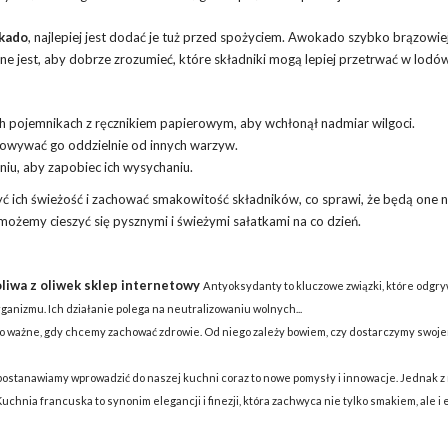
kado
, najlepiej jest dodać je tuż przed spożyciem. Awokado szybko brązowiej
e jest, aby dobrze zrozumieć, które składniki mogą lepiej przetrwać w lodó
ch pojemnikach z ręcznikiem papierowym, aby wchłonął nadmiar wilgoci.
owywać go oddzielnie od innych warzyw.
iu, aby zapobiec ich wysychaniu.
ich świeżość i zachować smakowitość składników, co sprawi, że będą one ni
ożemy cieszyć się pysznymi i świeżymi sałatkami na co dzień.
liwa z oliwek sklep internetowy
Antyoksydanty to kluczowe związki, które odgry
ganizmu. Ich działanie polega na neutralizowaniu wolnych...
o ważne, gdy chcemy zachować zdrowie. Od niego zależy bowiem, czy dostarczymy swoj
stanawiamy wprowadzić do naszej kuchni coraz to nowe pomysły i innowacje. Jednak z n
Kuchnia francuska to synonim elegancji i finezji, która zachwyca nie tylko smakiem, ale i