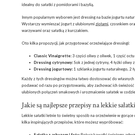
idealny do sałatki z pomidorami i bazylią.
Innym popularnym wyborem jest dressing na bazie jogurtu natural
Wystarczy wymieszać jogurt z ulubionymi
ziołami
, czosnkiem ora
warzywami oraz sałatką z kurczakiem.
Oto kilka propozycji, jak przygotować orzeźwiające dressingi:
Classic Vinaigrette:
3 części oliwy z oliwek, 1 część oct
Dressing cytrynowy:
Sok z jednej cytryny, 4 łyżki oliwy z
Dressing jogurtowy:
1 szklanka jogurtu naturalnego, 2 ły
Każdy z tych dressingów można łatwo dostosować do własnych pre
podawać od razu po przygotowaniu, aby zachować ich świeżość
ulubionych połączeń smakowych i urozmaicenie sałatek w codz
Jakie są najlepsze przepisy na lekkie sałatki
Lekkie sałatki letnie to świetny sposób na orzeźwienie w gorące 
kilka inspirujących przepisów, które możesz wypróbować:
Sałatka z arbuzem i fetą:
Połącz kawałki świeżego arbuza