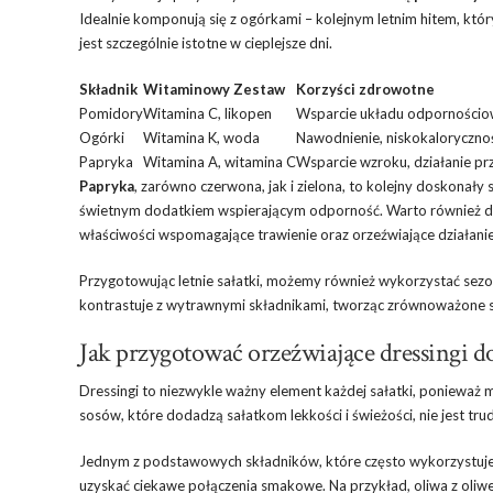
Idealnie komponują się z ogórkami – kolejnym letnim hitem, któr
jest szczególnie istotne w cieplejsze dni.
Składnik
Witaminowy Zestaw
Korzyści zdrowotne
Pomidory
Witamina C, likopen
Wsparcie układu odpornościow
Ogórki
Witamina K, woda
Nawodnienie, niskokaloryczno
Papryka
Witamina A, witamina C
Wsparcie wzroku, działanie pr
Papryka
, zarówno czerwona, jak i zielona, to kolejny doskonały 
świetnym dodatkiem wspierającym odporność. Warto również 
właściwości wspomagające trawienie oraz orzeźwiające działanie
Przygotowując letnie sałatki, możemy również wykorzystać sezo
kontrastuje z wytrawnymi składnikami, tworząc zrównoważone 
Jak przygotować orzeźwiające dressingi do
Dressingi to niezwykle ważny element każdej sałatki, ponieważ
sosów, które dodadzą sałatkom lekkości i świeżości, nie jest tru
Jednym z podstawowych składników, które często wykorzystuje 
uzyskać ciekawe połączenia smakowe. Na przykład, oliwa z oliw