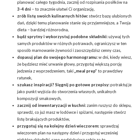
planować całego tygodnia, zacznij od rozpisania posiłków na
3-4 dni
– to znacznie ułatwi Ci organizację,
zrób listę swoich kulinarnych hitów:
stwórz bazę ulubionych
dań, dzięki temu planowanie stanie się przyjemniejsze, a Twoja
dieta – bardziej różnorodna,
bądź sprytny i wykorzystuj podobne składniki:
używaj tych
samych produktów w różnych potrawach, ograniczysz w ten
sposób marnowanie żywności i zaoszczędzisz cenny czas,
dopasuj plan do swojego harmonogramu:
w dni, kiedy wiesz,
że będziesz mieć urwanie głowy, przygotuj większą porcję
jedzenia z wyprzedzeniem, taki
„meal prep”
to prawdziwy
ratunek,
szukasz inspiracji? Sięgnij po gotowe przepisy:
potraktuj je
jako punkt wyjścia do stworzenia własnych, unikalnych
kompozycji smakowych,
zacznij od inwentaryzacji w kuchni:
zanim ruszysz do sklepu,
sprawdź, co już masz w lodówce i spiżarni, następnie stwórz
listę brakujących produktów,
przygotuj się na kolejny dzień wieczorem:
sprawdzaj
wieczorem plan na następny dzień i przygotuj wcześniej
niektóre składniki, rano podziękujesz sobie za to,