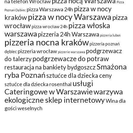
pizza nocą Warszawa
na telefon Wrocław
Pizza
pizza w nocy
pizza Warszawa 24h
Poznań Dębiec
pizza w nocy Warszawa
kraków
pizza
pizza włoska
wrocław
pizza wrocław 24h
warszawa
pizzeria 24h Warszawa
pizzeria luboń
pizzeria nocna kraków
pizzeria poznań
podgrzewacz
pizzeria wrocław
dębiec
pizzerie warszawa
podgrzewacze do potraw
do talerzy
Smażona
restauracja na bankiety bydgoszcz
ryba Poznań
sztućce dla dziecka ceny
usługi
sztućce dla dziecka rosenthal
Cateringowe w Warszawie
warzywa
ekologiczne sklep internetowy
Wina dla
gości weselnych