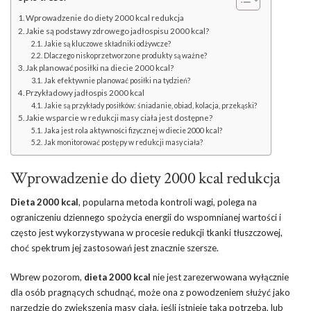
Wprowadzenie do diety 2000 kcal redukcja
Jakie są podstawy zdrowego jadłospisu 2000 kcal?
Jakie są kluczowe składniki odżywcze?
Dlaczego niskoprzetworzone produkty są ważne?
Jak planować posiłki na diecie 2000 kcal?
Jak efektywnie planować posiłki na tydzień?
Przykładowy jadłospis 2000 kcal
Jakie są przykłady posiłków: śniadanie, obiad, kolacja, przekąski?
Jakie wsparcie w redukcji masy ciała jest dostępne?
Jaka jest rola aktywności fizycznej w diecie 2000 kcal?
Jak monitorować postępy w redukcji masy ciała?
Wprowadzenie do diety 2000 kcal redukcja
Dieta 2000 kcal
, popularna metoda kontroli wagi, polega na
ograniczeniu dziennego spożycia energii do wspomnianej wartości i
często jest wykorzystywana w procesie redukcji tkanki tłuszczowej,
choć spektrum jej zastosowań jest znacznie szersze.
Wbrew pozorom,
dieta 2000 kcal
nie jest zarezerwowana wyłącznie
dla osób pragnących schudnąć, może ona z powodzeniem służyć jako
narzędzie do zwiększenia masy ciała, jeśli istnieje taka potrzeba, lub