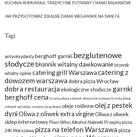
KUCHNIA RUMUŃSKA: TRADYCYJNE POTRAWY I SMAKI BAŁKANÓW
JAK PRZYGOTOWAĆ IDEALNE DANIA WEGAŃSKIE NA ŚWIĘTA
Tagi
bezglutenowe
berghoff garnki
antyoksydanty
słodycze
błonnik witalny dawkowanie
błonnik
catering z
catering grill Warszawa
witalny opinie
dowozem warszawa
dobra pizza Wrocław
dobra restauracja
garnki
ekologiczne słodycze
berghoff cena
Grecka oliwa z oliwek sklep internetowy
Grecka oliwa
olej z pestek
oleje roślinne
z oliwek sprzedaż
nasiona strączkowe
dyni
Oliwa z oliwek extra virgine
Oliwa z oliwek
sklep internetowy
Piwo Wino Alkohol Nalewki Przepisy
pizza
pizza na telefon Warszawa
pizza
24h Warszawa