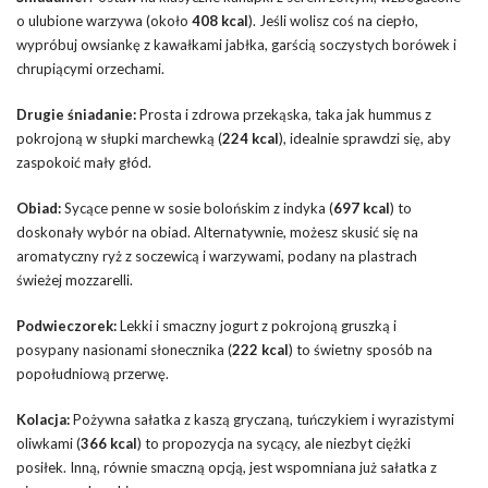
o ulubione warzywa (około
408 kcal
). Jeśli wolisz coś na ciepło,
wypróbuj owsiankę z kawałkami jabłka, garścią soczystych borówek i
chrupiącymi orzechami.
Drugie śniadanie:
Prosta i zdrowa przekąska, taka jak hummus z
pokrojoną w słupki marchewką (
224 kcal
), idealnie sprawdzi się, aby
zaspokoić mały głód.
Obiad:
Sycące penne w sosie bolońskim z indyka (
697 kcal
) to
doskonały wybór na obiad. Alternatywnie, możesz skusić się na
aromatyczny ryż z soczewicą i warzywami, podany na plastrach
świeżej mozzarelli.
Podwieczorek:
Lekki i smaczny jogurt z pokrojoną gruszką i
posypany nasionami słonecznika (
222 kcal
) to świetny sposób na
popołudniową przerwę.
Kolacja:
Pożywna sałatka z kaszą gryczaną, tuńczykiem i wyrazistymi
oliwkami (
366 kcal
) to propozycja na sycący, ale niezbyt ciężki
posiłek. Inną, równie smaczną opcją, jest wspomniana już sałatka z