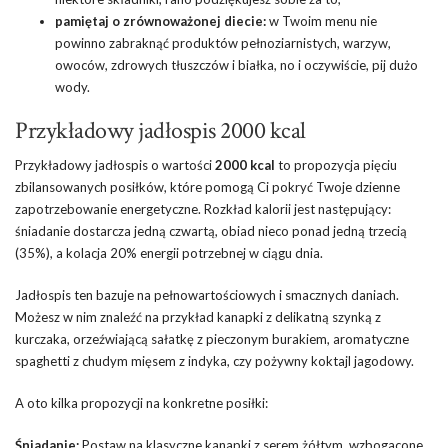
pamiętaj o zrównoważonej diecie:
w Twoim menu nie
powinno zabraknąć produktów pełnoziarnistych, warzyw,
owoców, zdrowych tłuszczów i białka, no i oczywiście, pij dużo
wody.
Przykładowy jadłospis 2000 kcal
Przykładowy jadłospis o wartości
2000 kcal
to propozycja pięciu
zbilansowanych posiłków, które pomogą Ci pokryć Twoje dzienne
zapotrzebowanie energetyczne. Rozkład kalorii jest następujący:
śniadanie dostarcza jedną czwartą, obiad nieco ponad jedną trzecią
(35%), a kolacja 20% energii potrzebnej w ciągu dnia.
Jadłospis ten bazuje na pełnowartościowych i smacznych daniach.
Możesz w nim znaleźć na przykład kanapki z delikatną szynką z
kurczaka, orzeźwiającą sałatkę z pieczonym burakiem, aromatyczne
spaghetti z chudym mięsem z indyka, czy pożywny koktajl jagodowy.
A oto kilka propozycji na konkretne posiłki:
Śniadanie:
Postaw na klasyczne kanapki z serem żółtym, wzbogacone