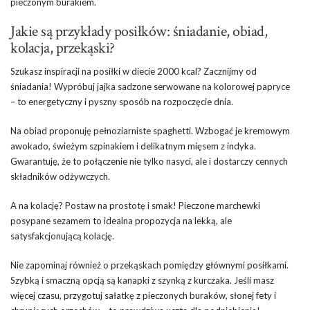
pieczonym burakiem.
Jakie są przykłady posiłków: śniadanie, obiad,
kolacja, przekąski?
Szukasz inspiracji na posiłki w diecie 2000 kcal? Zacznijmy od
śniadania! Wypróbuj jajka sadzone serwowane na kolorowej papryce
– to energetyczny i pyszny sposób na rozpoczęcie dnia.
Na obiad proponuję pełnoziarniste spaghetti. Wzbogać je kremowym
awokado, świeżym szpinakiem i delikatnym mięsem z indyka.
Gwarantuję, że to połączenie nie tylko nasyci, ale i dostarczy cennych
składników odżywczych.
A na kolację? Postaw na prostotę i smak! Pieczone marchewki
posypane sezamem to idealna propozycja na lekką, ale
satysfakcjonującą kolację.
Nie zapominaj również o przekąskach pomiędzy głównymi posiłkami.
Szybką i smaczną opcją są kanapki z szynką z kurczaka. Jeśli masz
więcej czasu, przygotuj sałatkę z pieczonych buraków, słonej fety i