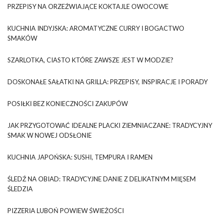
PRZEPISY NA ORZEŹWIAJĄCE KOKTAJLE OWOCOWE
KUCHNIA INDYJSKA: AROMATYCZNE CURRY I BOGACTWO
SMAKÓW
SZARLOTKA, CIASTO KTÓRE ZAWSZE JEST W MODZIE?
DOSKONAŁE SAŁATKI NA GRILLA: PRZEPISY, INSPIRACJE I PORADY
POSIŁKI BEZ KONIECZNOŚCI ZAKUPÓW
JAK PRZYGOTOWAĆ IDEALNE PLACKI ZIEMNIACZANE: TRADYCYJNY
SMAK W NOWEJ ODSŁONIE
KUCHNIA JAPOŃSKA: SUSHI, TEMPURA I RAMEN
ŚLEDŹ NA OBIAD: TRADYCYJNE DANIE Z DELIKATNYM MIĘSEM
ŚLEDZIA
PIZZERIA LUBOŃ POWIEW ŚWIEŻOŚCI