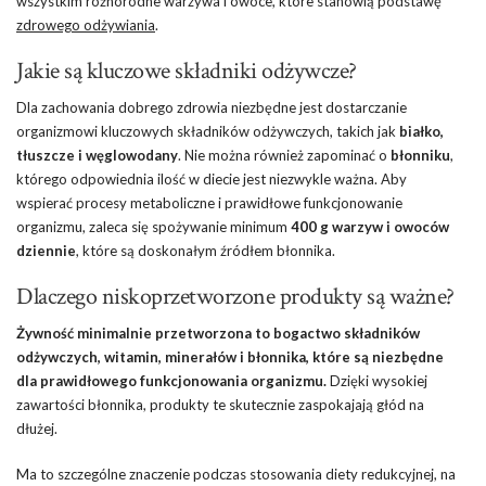
wszystkim różnorodne warzywa i owoce, które stanowią podstawę
zdrowego odżywiania
.
Jakie są kluczowe składniki odżywcze?
Dla zachowania dobrego zdrowia niezbędne jest dostarczanie
organizmowi kluczowych składników odżywczych, takich jak
białko,
tłuszcze i węglowodany
. Nie można również zapominać o
błonniku
,
którego odpowiednia ilość w diecie jest niezwykle ważna. Aby
wspierać procesy metaboliczne i prawidłowe funkcjonowanie
organizmu, zaleca się spożywanie minimum
400 g warzyw i owoców
dziennie
, które są doskonałym źródłem błonnika.
Dlaczego niskoprzetworzone produkty są ważne?
Żywność minimalnie przetworzona to bogactwo składników
odżywczych, witamin, minerałów i błonnika, które są niezbędne
dla prawidłowego funkcjonowania organizmu.
Dzięki wysokiej
zawartości błonnika, produkty te skutecznie zaspokajają głód na
dłużej.
Ma to szczególne znaczenie podczas stosowania diety redukcyjnej, na