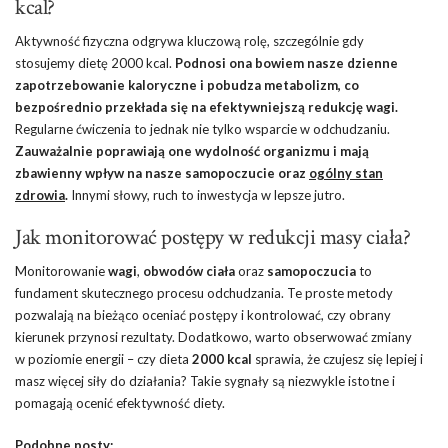
kcal?
Aktywność fizyczna odgrywa kluczową rolę, szczególnie gdy
stosujemy dietę 2000 kcal.
Podnosi ona bowiem nasze dzienne
zapotrzebowanie kaloryczne i pobudza metabolizm, co
bezpośrednio przekłada się na efektywniejszą redukcję wagi.
Regularne ćwiczenia to jednak nie tylko wsparcie w odchudzaniu.
Zauważalnie poprawiają one wydolność organizmu i mają
zbawienny wpływ na nasze samopoczucie oraz
ogólny stan
zdrowia
.
Innymi słowy, ruch to inwestycja w lepsze jutro.
Jak monitorować postępy w redukcji masy ciała?
Monitorowanie
wagi
,
obwodów ciała
oraz
samopoczucia
to
fundament skutecznego procesu odchudzania. Te proste metody
pozwalają na bieżąco oceniać postępy i kontrolować, czy obrany
kierunek przynosi rezultaty. Dodatkowo, warto obserwować zmiany
w poziomie energii – czy dieta
2000 kcal
sprawia, że czujesz się lepiej i
masz więcej siły do działania? Takie sygnały są niezwykle istotne i
pomagają ocenić efektywność diety.
Podobne posty: