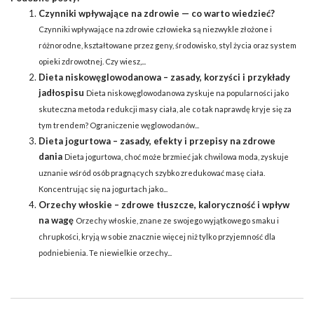
Czynniki wpływające na zdrowie — co warto wiedzieć?
Czynniki wpływające na zdrowie człowieka są niezwykle złożone i
różnorodne, kształtowane przez geny, środowisko, styl życia oraz system
opieki zdrowotnej. Czy wiesz,...
Dieta niskowęglowodanowa – zasady, korzyści i przykłady
jadłospisu
Dieta niskowęglowodanowa zyskuje na popularności jako
skuteczna metoda redukcji masy ciała, ale co tak naprawdę kryje się za
tym trendem? Ograniczenie węglowodanów...
Dieta jogurtowa – zasady, efekty i przepisy na zdrowe
dania
Dieta jogurtowa, choć może brzmieć jak chwilowa moda, zyskuje
uznanie wśród osób pragnących szybko zredukować masę ciała.
Koncentrując się na jogurtach jako...
Orzechy włoskie – zdrowe tłuszcze, kaloryczność i wpływ
na wagę
Orzechy włoskie, znane ze swojego wyjątkowego smaku i
chrupkości, kryją w sobie znacznie więcej niż tylko przyjemność dla
podniebienia. Te niewielkie orzechy...