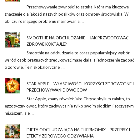
Przechowywanie żywności to sztuka, która ma kluczowe
znaczenie dla jakości naszych posiłków oraz ochrony środowiska. W
obliczu rosnącego problemu marnowania …
SMOOTHIE NA ODCHUDZANIE – JAK PRZYGOTOWAĆ
ZDROWE KOKTAJLE?
Smoothie na odchudzanie to coraz popularniejszy wybór
wśród osób pragnących zredukować masę ciała, a jednocześnie zadbać
o zdrowie. Te niskokaloryczne, …
STAR APPLE – WŁAŚCIWOŚCI, KORZYŚCI ZDROWOTNE I
PRZECHOWYWANIE OWOCÓW
Star Apple, znany również jako Chrysophyllum cainito, to
egzotyczny owoc, który zachwyca nie tylko swoim słodkim i soczystym
miąższem, ale …
DIETA ODCHUDZAJĄCA NA THERMOMIX – PRZEPISY I
EFEKTY ZDROWEGO ODŻYWIANIA