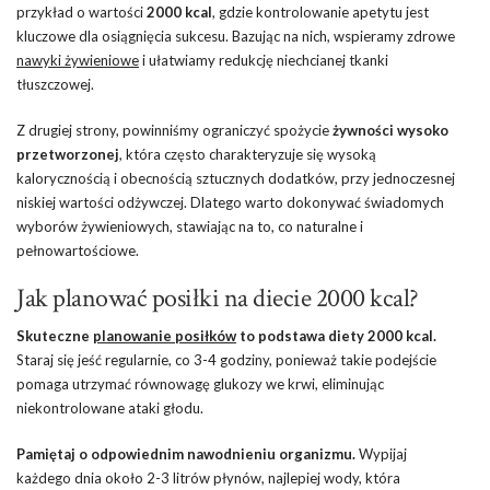
przykład o wartości
2000 kcal
, gdzie kontrolowanie apetytu jest
kluczowe dla osiągnięcia sukcesu. Bazując na nich, wspieramy zdrowe
nawyki żywieniowe
i ułatwiamy redukcję niechcianej tkanki
tłuszczowej.
Z drugiej strony, powinniśmy ograniczyć spożycie
żywności wysoko
przetworzonej
, która często charakteryzuje się wysoką
kalorycznością i obecnością sztucznych dodatków, przy jednoczesnej
niskiej wartości odżywczej. Dlatego warto dokonywać świadomych
wyborów żywieniowych, stawiając na to, co naturalne i
pełnowartościowe.
Jak planować posiłki na diecie 2000 kcal?
Skuteczne
planowanie posiłków
to podstawa diety 2000 kcal.
Staraj się jeść regularnie, co 3-4 godziny, ponieważ takie podejście
pomaga utrzymać równowagę glukozy we krwi, eliminując
niekontrolowane ataki głodu.
Pamiętaj o odpowiednim nawodnieniu organizmu.
Wypijaj
każdego dnia około 2-3 litrów płynów, najlepiej wody, która