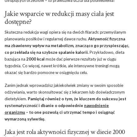
chrupiących orzechów – to prawdziwa uczta dla podniebienia!
Jakie wsparcie w redukcji masy ciała jest
dostępne?
Skuteczna redukcja wagi opiera się na dwóch filarach: przemyślanym
planowaniu posiłków i regularnej dawce ruchu.
Aktywność fizyczna
ma zbawienny wpływ na metabolizm, znacząco go przyspieszając,
co przekłada się na szybsze spalanie kalorii.
Przykładowo, dieta
bazująca na
2000 kcal
może dać pierwsze rezultaty już w ciągu
tygodnia. Co więcej, nawet krótkie, ale intensywne treningi mogą
okazać się bardzo pomocne w osiągnięciu celu.
Zanim jednak wprowadzisz jakiekolwiek zmiany w swoim sposobie
odżywiania, warto skonsultować się z lekarzem lub doświadczonym
dietetykiem.
Pamiętaj również o tym, że kluczem do sukcesu jest
systematyczność i dbanie o odpowiednie
nawodnienie
organizmu
– to one pozwolą ci utrzymać tempo i osiągnąć
wymarzoną sylwetkę.
Jaka jest rola aktywności fizycznej w diecie 2000