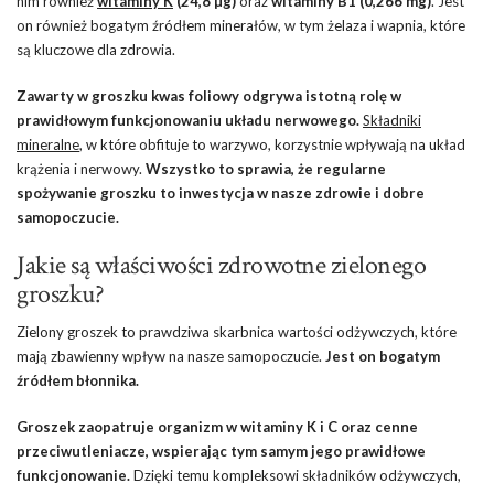
nim również
witaminy K
(24,8 µg)
oraz
witaminy B1 (0,266 mg)
. Jest
on również bogatym źródłem minerałów, w tym żelaza i wapnia, które
są kluczowe dla zdrowia.
Zawarty w groszku kwas foliowy odgrywa istotną rolę w
prawidłowym funkcjonowaniu układu nerwowego.
Składniki
mineralne
, w które obfituje to warzywo, korzystnie wpływają na układ
krążenia i nerwowy.
Wszystko to sprawia, że regularne
spożywanie groszku to inwestycja w nasze zdrowie i dobre
samopoczucie.
Jakie są właściwości zdrowotne zielonego
groszku?
Zielony groszek to prawdziwa skarbnica wartości odżywczych, które
mają zbawienny wpływ na nasze samopoczucie.
Jest on bogatym
źródłem błonnika.
Groszek zaopatruje organizm w witaminy K i C oraz cenne
przeciwutleniacze, wspierając tym samym jego prawidłowe
funkcjonowanie.
Dzięki temu kompleksowi składników odżywczych,