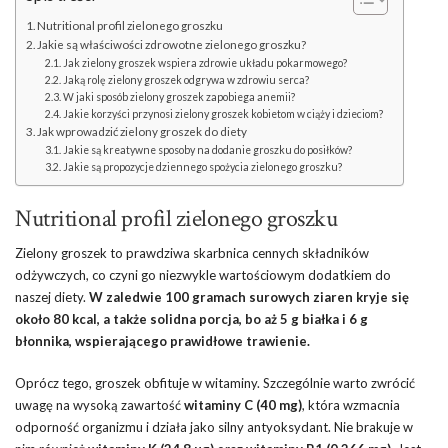
Nutritional profil zielonego groszku
Jakie są właściwości zdrowotne zielonego groszku?
Jak zielony groszek wspiera zdrowie układu pokarmowego?
Jaką rolę zielony groszek odgrywa w zdrowiu serca?
W jaki sposób zielony groszek zapobiega anemii?
Jakie korzyści przynosi zielony groszek kobietom w ciąży i dzieciom?
Jak wprowadzić zielony groszek do diety
Jakie są kreatywne sposoby na dodanie groszku do posiłków?
Jakie są propozycje dziennego spożycia zielonego groszku?
Nutritional profil zielonego groszku
Zielony groszek to prawdziwa skarbnica cennych składników
odżywczych, co czyni go niezwykle wartościowym dodatkiem do
naszej diety.
W zaledwie 100 gramach surowych ziaren kryje się
około 80 kcal, a także solidna porcja, bo aż 5 g białka i 6 g
błonnika, wspierającego prawidłowe trawienie.
Oprócz tego, groszek obfituje w witaminy. Szczególnie warto zwrócić
uwagę na wysoką zawartość
witaminy C (40 mg)
, która wzmacnia
odporność organizmu i działa jako silny antyoksydant. Nie brakuje w