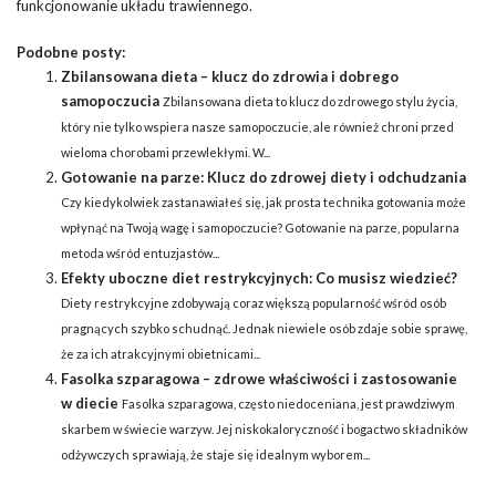
funkcjonowanie układu trawiennego.
Podobne posty:
Zbilansowana dieta – klucz do zdrowia i dobrego
samopoczucia
Zbilansowana dieta to klucz do zdrowego stylu życia,
który nie tylko wspiera nasze samopoczucie, ale również chroni przed
wieloma chorobami przewlekłymi. W...
Gotowanie na parze: Klucz do zdrowej diety i odchudzania
Czy kiedykolwiek zastanawiałeś się, jak prosta technika gotowania może
wpłynąć na Twoją wagę i samopoczucie? Gotowanie na parze, popularna
metoda wśród entuzjastów...
Efekty uboczne diet restrykcyjnych: Co musisz wiedzieć?
Diety restrykcyjne zdobywają coraz większą popularność wśród osób
pragnących szybko schudnąć. Jednak niewiele osób zdaje sobie sprawę,
że za ich atrakcyjnymi obietnicami...
Fasolka szparagowa – zdrowe właściwości i zastosowanie
w diecie
Fasolka szparagowa, często niedoceniana, jest prawdziwym
skarbem w świecie warzyw. Jej niskokaloryczność i bogactwo składników
odżywczych sprawiają, że staje się idealnym wyborem...