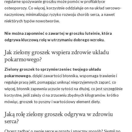
regularne spożywanie groszku może pomóc w profilaktyce
osteoporozy. Co więcej, korzystnie oddziałuje on na układ sercowo-
naczyniowy, minimalizując ryzyko rozwoju chorób serca, a nawet
niektórych typów nowotworów.
Nie można zapomnieć o zawartej w groszku luteinie, która
odgrywa kluczową rolę w utrzymaniu dobrego wzroku.
Jak zielony groszek wspiera zdrowie układu
pokarmowego?
Zielony groszek to sprzymierzeniec twojego układu
pokarmowego.
dzięki zawartości błonnika, wspomaga trawienie i
reguluje pracę jelit, pomagając uniknąć nieprzyjemnych zaparć. co
więcej, błonnik zapewnia uczucie sytości na dłużej, co jest szczególnie
korzystne, jeśli zależy ci na zrzuceniu zbędnych kilogramów. krótko
mówiąc, groszek to pyszny i wartościowy element diety.
Jaką rolę zielony groszek odgrywa w zdrowiu
serca?
Chcesz zadbać o swoje serce w prosty i smaczny sposób? Sięgnij po