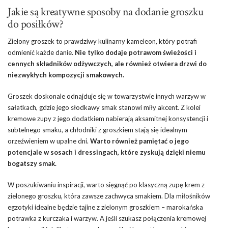
Jakie są kreatywne sposoby na dodanie groszku
do posiłków?
Zielony groszek to prawdziwy kulinarny kameleon, który potrafi
odmienić każde danie.
Nie tylko dodaje potrawom świeżości i
cennych składników odżywczych, ale również otwiera drzwi do
niezwykłych kompozycji smakowych.
Groszek doskonale odnajduje się w towarzystwie innych warzyw w
sałatkach, gdzie jego słodkawy smak stanowi miły akcent. Z kolei
kremowe zupy z jego dodatkiem nabierają aksamitnej konsystencji i
subtelnego smaku, a chłodniki z groszkiem stają się idealnym
orzeźwieniem w upalne dni.
Warto również pamiętać o jego
potencjale w sosach i dressingach, które zyskują dzięki niemu
bogatszy smak.
W poszukiwaniu inspiracji, warto sięgnąć po klasyczną zupę krem z
zielonego groszku, która zawsze zachwyca smakiem. Dla miłośników
egzotyki idealne będzie tajine z zielonym groszkiem – marokańska
potrawka z kurczaka i warzyw. A jeśli szukasz połączenia kremowej