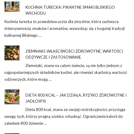
KUCHNIA TURECKA: PIKANTNE SMAKI BLISKIEGO
WSCHODU
Kuchnia turecka to prawdziwa uczta dla zmysłów, która zachwyca
intensywnością smaków i aromatów, wywodząc się z bogatej tradycji
kulinarnej Bliskiego …
ZIEMNIAKI: WŁAŚCIWOŚCI ZDROWOTNE, WARTOŚCI
ODŻYWCZE I ZASTOSOWANIE
Ziemniaki, znane na całym świecie, są nie tylko jednym z
najpopularniejszych składników kuchni, ale również skarbnicą wartości
odżywczych, które mogą …
DIETA 800 KCAL – JAK DZIAŁA, RYZYKO ZDROWOTNE I
JADŁOSPIS
Dieta 800 kcal, znana ze swojej restrykcyjności, przyciąga
uwagę tych, którzy pragną szybko schudnąć. Ograniczenie kalorii do
zaledwie 800 dziennie …