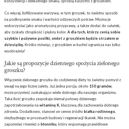
konsystencji i delikatnego smaku, spróbuj kaszotto z groszkiem.
Co więcej, liofilizowane warzywa, w tym groszek, to świetny sposób
na podkręcenie smaku i wartości odżywczych potraw. Można je
wykorzystać jako aromatyczną przyprawę, a także dodać do sałatek,
aby zyskały chrupkość i piękny kolor.
A dla tych, którzy cenią sobie
szybkie i pożywne posiłki, omlet z groszkiem będzie strzałem w
dziesiątkę.
Krótko mówiąc, z groszkiem w kuchni ogranicza nas tylko
wyobraźnia!
Jakie są propozycje dziennego spożycia zielonego
groszku?
Włączenie zielonego groszku do codziennej diety to świetny pomysł z
uwagi na jego liczne zalety. Już jedna porcja, około
150 gramów
,
może przynieść zaskakująco wiele dobrego dla naszego organizmu.
Taka ilość groszku zaspokaja niemal połowę dziennego
zapotrzebowania na
witaminę K
, kluczową dla zachowania dobrego
zdrowia. Dodatkowo, stanowi on cenne źródło
białka roślinnego
,
niezbędnego w procesach budowy i regeneracji tkanek. Nie można
zapomnieć również o
błonniku
, który wspomaga prawidłowe