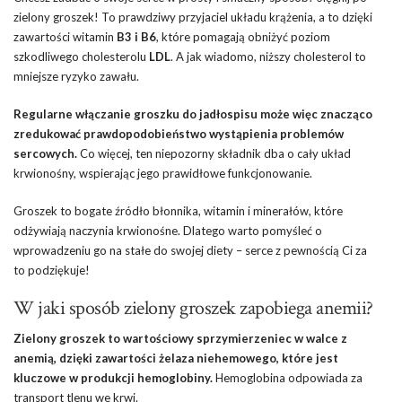
zielony groszek! To prawdziwy przyjaciel układu krążenia, a to dzięki
zawartości witamin
B3 i B6
, które pomagają obniżyć poziom
szkodliwego cholesterolu
LDL
. A jak wiadomo, niższy cholesterol to
mniejsze ryzyko zawału.
Regularne włączanie groszku do jadłospisu może więc znacząco
zredukować prawdopodobieństwo wystąpienia problemów
sercowych.
Co więcej, ten niepozorny składnik dba o cały układ
krwionośny, wspierając jego prawidłowe funkcjonowanie.
Groszek to bogate źródło błonnika, witamin i minerałów, które
odżywiają naczynia krwionośne. Dlatego warto pomyśleć o
wprowadzeniu go na stałe do swojej diety – serce z pewnością Ci za
to podziękuje!
W jaki sposób zielony groszek zapobiega anemii?
Zielony groszek to wartościowy sprzymierzeniec w walce z
anemią, dzięki zawartości żelaza niehemowego, które jest
kluczowe w produkcji hemoglobiny.
Hemoglobina odpowiada za
transport tlenu we krwi.