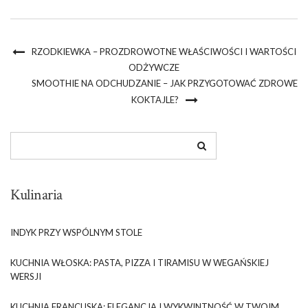
RZODKIEWKA – PROZDROWOTNE WŁAŚCIWOŚCI I WARTOŚCI
ODŻYWCZE
SMOOTHIE NA ODCHUDZANIE – JAK PRZYGOTOWAĆ ZDROWE
KOKTAJLE?
Kulinaria
INDYK PRZY WSPÓLNYM STOLE
KUCHNIA WŁOSKA: PASTA, PIZZA I TIRAMISU W WEGAŃSKIEJ
WERSJI
KUCHNIA FRANCUSKA: ELEGANCJA I WYKWINTNOŚĆ W TWOIM