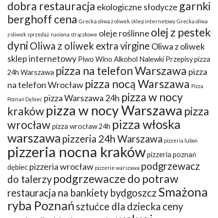
dobra restauracja
garnki
ekologiczne słodycze
berghoff cena
Grecka oliwa z oliwek sklep internetowy
Grecka oliwa
olej z pestek
oleje roślinne
z oliwek sprzedaż
nasiona strączkowe
dyni
Oliwa z oliwek extra virgine
Oliwa z oliwek
sklep internetowy
Piwo Wino Alkohol Nalewki Przepisy
pizza
pizza na telefon Warszawa
pizza
24h Warszawa
pizza nocą Warszawa
na telefon Wrocław
Pizza
pizza w nocy
pizza Warszawa 24h
Poznań Dębiec
pizza w nocy Warszawa
kraków
pizza
pizza włoska
wrocław
pizza wrocław 24h
warszawa
pizzeria 24h Warszawa
pizzeria luboń
pizzeria nocna kraków
pizzeria poznań
podgrzewacz
pizzeria wrocław
dębiec
pizzerie warszawa
podgrzewacze do potraw
do talerzy
Smażona
restauracja na bankiety bydgoszcz
ryba Poznań
sztućce dla dziecka ceny