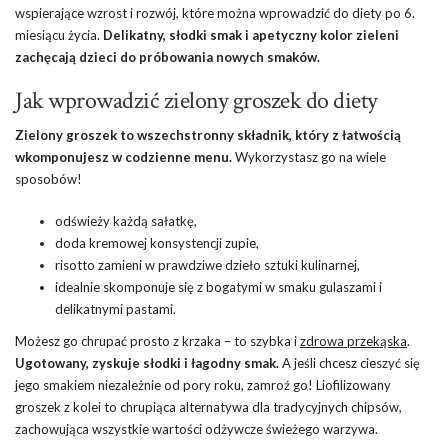
wspierające wzrost i rozwój, które można wprowadzić do diety po 6.
miesiącu życia.
Delikatny, słodki smak i apetyczny kolor zieleni
zachęcają dzieci do próbowania nowych smaków.
Jak wprowadzić zielony groszek do diety
Zielony groszek to wszechstronny składnik, który z łatwością
wkomponujesz w codzienne menu.
Wykorzystasz go na wiele
sposobów!
odświeży każdą sałatkę,
doda kremowej konsystencji zupie,
risotto zamieni w prawdziwe dzieło sztuki kulinarnej,
idealnie skomponuje się z bogatymi w smaku gulaszami i
delikatnymi pastami.
Możesz go chrupać prosto z krzaka – to szybka i
zdrowa przekąska
.
Ugotowany, zyskuje słodki i łagodny smak.
A jeśli chcesz cieszyć się
jego smakiem niezależnie od pory roku, zamroź go! Liofilizowany
groszek z kolei to chrupiąca alternatywa dla tradycyjnych chipsów,
zachowująca wszystkie wartości odżywcze świeżego warzywa.