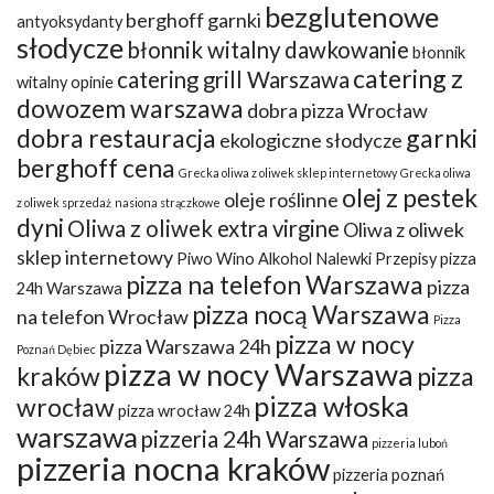
bezglutenowe
berghoff garnki
antyoksydanty
słodycze
błonnik witalny dawkowanie
błonnik
catering z
catering grill Warszawa
witalny opinie
dowozem warszawa
dobra pizza Wrocław
dobra restauracja
garnki
ekologiczne słodycze
berghoff cena
Grecka oliwa z oliwek sklep internetowy
Grecka oliwa
olej z pestek
oleje roślinne
z oliwek sprzedaż
nasiona strączkowe
dyni
Oliwa z oliwek extra virgine
Oliwa z oliwek
sklep internetowy
Piwo Wino Alkohol Nalewki Przepisy
pizza
pizza na telefon Warszawa
pizza
24h Warszawa
pizza nocą Warszawa
na telefon Wrocław
Pizza
pizza w nocy
pizza Warszawa 24h
Poznań Dębiec
pizza w nocy Warszawa
kraków
pizza
pizza włoska
wrocław
pizza wrocław 24h
warszawa
pizzeria 24h Warszawa
pizzeria luboń
pizzeria nocna kraków
pizzeria poznań