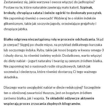
Zastanawiasz się, jakie warzywa i owoce włączyć do jadłospisu?
Postaw na te, które naturalnie zawierają mało kalorii.
Szpinak,
brokuły, chrupiąca sałata i świeże ogórki to doskonały początek.
Nie zapominaj również o owocach! Wybieraj te o niskim indeksie
glikemicznym, takie jak soczyste jagody, orzeźwiające grejpfruty i
chrupiące jabłka.
Białko odgrywa niezastąpioną rolę w procesie odchudzania.
Skąd
je czerpać? Sięgnij po chude mięso, na przykład delikatnego kurczaka
lub soczystego indyka. Ryby, takie jak łosoś bogaty w kwasy omega-3
i chudy dorsz, to również świetny wybór. Dodatkowo, warto włączyć
do diety nabiał – jogurt naturalny i twaróg są cennym źródłem białka.
Nie zapominaj też o nasionach roślin strączkowych, takich jak
soczewica i ciecierzyca, które również dostarczą Ci tego ważnego
składnika.
Dlaczego warto uwzględnić nabiał w diecie redukcyjnej? Szczególnie
ten o obniżonej zawartości tłuszczu, jest on bogatym źródłem
zarówno białka, jak i wapnia.
Te składniki odżywcze aktywnie
wspierają proces zrzucania zbędnych kilogramów.