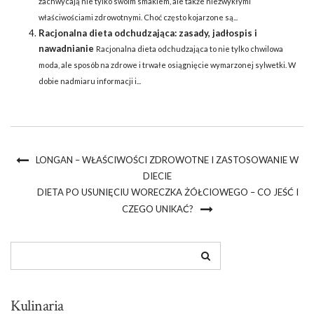
zachwycają nie tylko swoim smakiem, ale także niezwykłymi
właściwościami zdrowotnymi. Choć często kojarzone są...
Racjonalna dieta odchudzająca: zasady, jadłospis i
nawadnianie
Racjonalna dieta odchudzająca to nie tylko chwilowa
moda, ale sposób na zdrowe i trwałe osiągnięcie wymarzonej sylwetki. W
dobie nadmiaru informacji i...
LONGAN – WŁAŚCIWOŚCI ZDROWOTNE I ZASTOSOWANIE W
DIECIE
DIETA PO USUNIĘCIU WORECZKA ŻÓŁCIOWEGO – CO JEŚĆ I
CZEGO UNIKAĆ?
Kulinaria