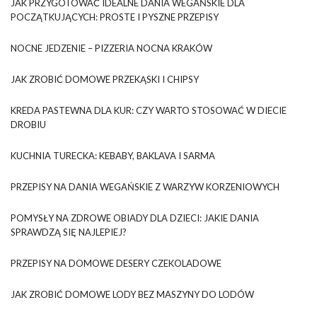
JAK PRZYGOTOWAĆ IDEALNE DANIA WEGAŃSKIE DLA
POCZĄTKUJĄCYCH: PROSTE I PYSZNE PRZEPISY
NOCNE JEDZENIE – PIZZERIA NOCNA KRAKÓW
JAK ZROBIĆ DOMOWE PRZEKĄSKI I CHIPSY
KREDA PASTEWNA DLA KUR: CZY WARTO STOSOWAĆ W DIECIE
DROBIU
KUCHNIA TURECKA: KEBABY, BAKLAVA I SARMA
PRZEPISY NA DANIA WEGAŃSKIE Z WARZYW KORZENIOWYCH
POMYSŁY NA ZDROWE OBIADY DLA DZIECI: JAKIE DANIA
SPRAWDZĄ SIĘ NAJLEPIEJ?
PRZEPISY NA DOMOWE DESERY CZEKOLADOWE
JAK ZROBIĆ DOMOWE LODY BEZ MASZYNY DO LODÓW