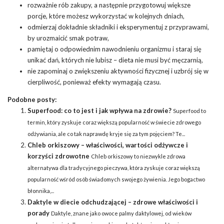
rozważnie rób zakupy, a następnie przygotowuj większe
porcje, które możesz wykorzystać w kolejnych dniach,
odmierzaj dokładnie składniki i eksperymentuj z przyprawami,
by urozmaicić smak potraw,
pamiętaj o odpowiednim nawodnieniu organizmu i staraj się
unikać dań, których nie lubisz – dieta nie musi być męczarnią,
nie zapominaj o zwiększeniu aktywności fizycznej i uzbrój się w
cierpliwość, ponieważ efekty wymagają czasu.
Podobne posty:
Superfood: co to jest i jak wpływa na zdrowie?
Superfood to
termin, który zyskuje coraz większą popularność w świecie zdrowego
odżywiania, ale co tak naprawdę kryje się za tym pojęciem? Te...
Chleb orkiszowy – właściwości, wartości odżywcze i
korzyści zdrowotne
Chleb orkiszowy to niezwykle zdrowa
alternatywa dla tradycyjnego pieczywa, która zyskuje coraz większą
popularność wśród osób świadomych swojego żywienia. Jego bogactwo
błonnika,...
Daktyle w diecie odchudzającej – zdrowe właściwości i
porady
Daktyle, znane jako owoce palmy daktylowej, od wieków