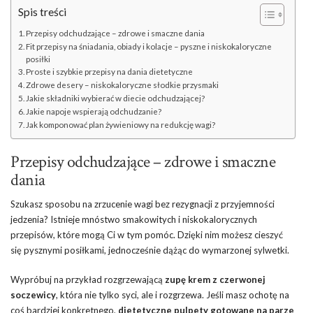
Spis treści
Przepisy odchudzające – zdrowe i smaczne dania
Fit przepisy na śniadania, obiady i kolacje – pyszne i niskokaloryczne
posiłki
Proste i szybkie przepisy na dania dietetyczne
Zdrowe desery – niskokaloryczne słodkie przysmaki
Jakie składniki wybierać w diecie odchudzającej?
Jakie napoje wspierają odchudzanie?
Jak komponować plan żywieniowy na redukcję wagi?
Przepisy odchudzające – zdrowe i smaczne
dania
Szukasz sposobu na zrzucenie wagi bez rezygnacji z przyjemności
jedzenia? Istnieje mnóstwo smakowitych i niskokalorycznych
przepisów, które mogą Ci w tym pomóc. Dzięki nim możesz cieszyć
się pysznymi posiłkami, jednocześnie dążąc do wymarzonej sylwetki.
Wypróbuj na przykład rozgrzewającą
zupę krem z czerwonej
soczewicy
, która nie tylko syci, ale i rozgrzewa. Jeśli masz ochotę na
coś bardziej konkretnego,
dietetyczne pulpety gotowane na parze