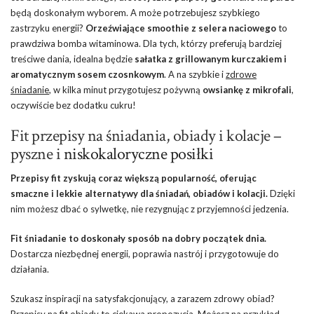
będą doskonałym wyborem. A może potrzebujesz szybkiego
zastrzyku energii?
Orzeźwiające smoothie z selera naciowego
to
prawdziwa bomba witaminowa. Dla tych, którzy preferują bardziej
treściwe dania, idealna będzie
sałatka z grillowanym kurczakiem i
aromatycznym sosem czosnkowym
. A na szybkie i
zdrowe
śniadanie
, w kilka minut przygotujesz pożywną
owsiankę z mikrofali
,
oczywiście bez dodatku cukru!
Fit przepisy na śniadania, obiady i kolacje –
pyszne i
niskokaloryczne posiłki
Przepisy fit zyskują coraz większą popularność, oferując
smaczne i lekkie alternatywy dla śniadań, obiadów i kolacji.
Dzięki
nim możesz dbać o sylwetkę, nie rezygnując z przyjemności jedzenia.
Fit śniadanie to doskonały sposób na dobry początek dnia.
Dostarcza niezbędnej energii, poprawia nastrój i przygotowuje do
działania.
Szukasz inspiracji na satysfakcjonujący, a zarazem zdrowy obiad?