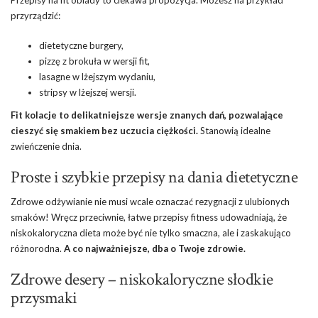
Przepisy na fit obiady to ciekawa propozycja. Możesz na przykład
przyrządzić:
dietetyczne burgery,
pizzę z brokuła w wersji fit,
lasagne w lżejszym wydaniu,
stripsy w lżejszej wersji.
Fit kolacje to delikatniejsze wersje znanych dań, pozwalające
cieszyć się smakiem bez uczucia ciężkości.
Stanowią idealne
zwieńczenie dnia.
Proste i szybkie przepisy na dania dietetyczne
Zdrowe odżywianie nie musi wcale oznaczać rezygnacji z ulubionych
smaków! Wręcz przeciwnie, łatwe przepisy fitness udowadniają, że
niskokaloryczna dieta może być nie tylko smaczna, ale i zaskakująco
różnorodna.
A co najważniejsze, dba o Twoje zdrowie.
Zdrowe desery – niskokaloryczne słodkie
przysmaki