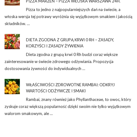
PIZZA MARZEŃ – PIZZA WŁOSKA WARSZAWA 24H.
Pizza to jedno z najpopularniejszych dań na świecie, a
włoska wersja tej potrawy wyróżnia się wyjątkowym smakiem i jakością
składników. …
DIETA ZGODNA Z GRUPĄ KRWI 0 RH – ZASADY,
KORZYŚCI I ZASADY ŻYWIENIA
Dieta zgodna z grupą krwi 0 Rh budzi coraz większe
zainteresowanie w świecie zdrowego odżywiania. Propozycja
dostosowania żywności do indywidualnych …
WŁAŚCIWOŚCI ZDROWOTNE RAMBAI: ODKRYJ
WARTOŚCI ODŻYWCZE I SMAKI
Rambai, znany również jako Phyllanthaceae, to owoc, który
zyskuje coraz większą popularność dzięki swoim nie tylko wyjątkowym
walorom smakowym, ale …