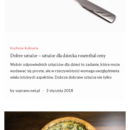
Kuchnia i kulinaria
Dobre sztućce – sztućce dla dziecka rosenthal ceny
Wybór odpowiednich sztućców dla dzieci to zadanie, które może
wydawać się proste, ale w rzeczywistości wymaga uwzględnienia
wielu istotnych aspektów. Dobrze dobrane sztućce nie tylko
ułatwiają maluchom samodzielne jedzenie, ale również wpływają
na ich rozwój i bezpieczeństwo. Warto zwrócić uwagę na jakość
by soprano.net.pl
-
3 stycznia 2018
wykonania, ergonomię oraz […]