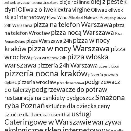
olej z pestek
oleje roślinne
z oliwek sprzedaż
nasiona strączkowe
dyni
Oliwa z oliwek extra virgine
Oliwa z oliwek
sklep internetowy
Piwo Wino Alkohol Nalewki Przepisy
pizza
pizza na telefon Warszawa
pizza
24h Warszawa
pizza nocą Warszawa
na telefon Wrocław
Pizza
pizza w nocy
pizza Warszawa 24h
Poznań Dębiec
pizza w nocy Warszawa
kraków
pizza
pizza włoska
wrocław
pizza wrocław 24h
warszawa
pizzeria 24h Warszawa
pizzeria luboń
pizzeria nocna kraków
pizzeria poznań
podgrzewacz
pizzeria wrocław
dębiec
pizzerie warszawa
podgrzewacze do potraw
do talerzy
Smażona
restauracja na bankiety bydgoszcz
ryba Poznań
sztućce dla dziecka ceny
usługi
sztućce dla dziecka rosenthal
Cateringowe w Warszawie
warzywa
ekologiczne sklep internetowy
Wina dla