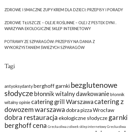
ZDROWE I SMACZNE ZUPY KREM DLA DZIECI: PRZEPISY I PORADY
ZDROWE TŁUSZCZE – OLEJE ROŚLINNE – OLEJ Z PESTEK DYNI .
WARZYWA EKOLOGICZNE SKLEP INTERNETOWY
POTRAWY ZE SZPARAGÓW: PRZEPISY NA DANIA Z
WYKORZYSTANIEM ŚWIEŻYCH SZPARAGÓW
Tagi
bezglutenowe
berghoff garnki
antyoksydanty
słodycze
błonnik witalny dawkowanie
błonnik
catering z
catering grill Warszawa
witalny opinie
dowozem warszawa
dobra pizza Wrocław
dobra restauracja
garnki
ekologiczne słodycze
berghoff cena
Grecka oliwa z oliwek sklep internetowy
Grecka oliwa