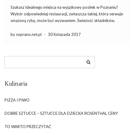
Szukasz idealnego miejsca na wyjątkowy posiłek w Poznaniu?
Wybór odpowiedniej restauracji, zwłaszcza takiej, która serwuje
smażoną rybę, może być wyzwaniem. Świeżość składników,
atmosfera lokalu i opinie innych gości to kluczowe elementy,
które wpływają na satysfakcję z wizyty. Warto poświęcić chwilę
by soprano.net.pl
-
30 listopada 2017
na zbadanie, które restauracje zasługują […]
Kulinaria
PIZZA I PIWO
DOBRE SZTUĆCE – SZTUĆCE DLA DZIECKA ROSENTHAL CENY
TO WARTO PRZECZYTAĆ