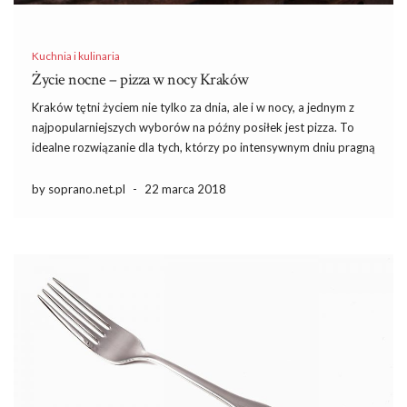
Kuchnia i kulinaria
Życie nocne – pizza w nocy Kraków
Kraków tętni życiem nie tylko za dnia, ale i w nocy, a jednym z
najpopularniejszych wyborów na późny posiłek jest pizza. To
idealne rozwiązanie dla tych, którzy po intensywnym dniu pragną
skosztować ulubionych smaków bez konieczności opuszczania
wygodnego miejsca. W mieście działa wiele pizzerii oferujących
by soprano.net.pl
-
22 marca 2018
[…]