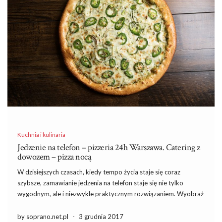
Kuchnia i kulinaria
Jedzenie na telefon – pizzeria 24h Warszawa. Catering z
dowozem – pizza nocą
W dzisiejszych czasach, kiedy tempo życia staje się coraz
szybsze, zamawianie jedzenia na telefon staje się nie tylko
wygodnym, ale i niezwykle praktycznym rozwiązaniem. Wyobraź
sobie, że o każdej porze dnia i nocy możesz cieszyć się pyszną
pizzą, dostarczoną prosto do twojego domu. Pizzerie 24h […]
by soprano.net.pl
-
3 grudnia 2017