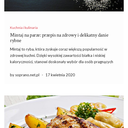
Kuchnia i kulinaria
Mintaj na parze: przepis na zdrowy i delikatny danie
rybne
Mintaj to ryba, która zyskuje coraz większą popularność w
zdrowej kuchni. Dzięki wysokiej zawartości białka i niskiej
kaloryczności, stanowi doskonały wybór dla osób pragnących
zadbać o swoje zdrowie. Co więcej, bogactwo kwasów
tłuszczowych Omega-3 sprawia, że regularne spożywanie tej
by soprano.net.pl
-
17 kwietnia 2020
ryby może przyczynić się do poprawy […]