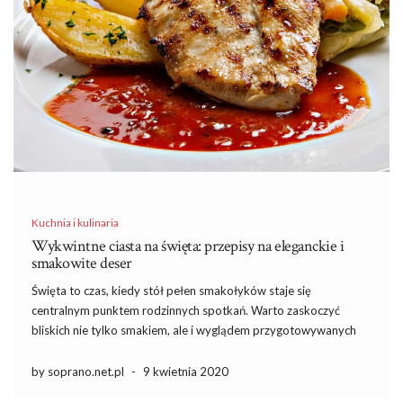
Kuchnia i kulinaria
Wykwintne ciasta na święta: przepisy na eleganckie i
smakowite deser
Święta to czas, kiedy stół pełen smakołyków staje się
centralnym punktem rodzinnych spotkań. Warto zaskoczyć
bliskich nie tylko smakiem, ale i wyglądem przygotowywanych
wypieków. Eleganckie ciasta, takie jak tradycyjny sernik czy
wilgotne ciasto marchewkowe z kremem mascarpone, mogą stać
by soprano.net.pl
-
9 kwietnia 2020
się prawdziwą ozdobą każdej świątecznej kolacji. […]