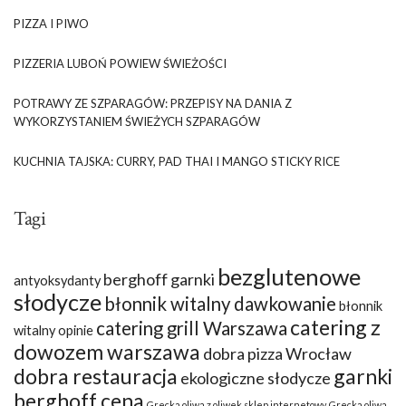
PIZZA I PIWO
PIZZERIA LUBOŃ POWIEW ŚWIEŻOŚCI
POTRAWY ZE SZPARAGÓW: PRZEPISY NA DANIA Z
WYKORZYSTANIEM ŚWIEŻYCH SZPARAGÓW
KUCHNIA TAJSKA: CURRY, PAD THAI I MANGO STICKY RICE
Tagi
bezglutenowe
berghoff garnki
antyoksydanty
słodycze
błonnik witalny dawkowanie
błonnik
catering z
catering grill Warszawa
witalny opinie
dowozem warszawa
dobra pizza Wrocław
dobra restauracja
garnki
ekologiczne słodycze
berghoff cena
Grecka oliwa z oliwek sklep internetowy
Grecka oliwa