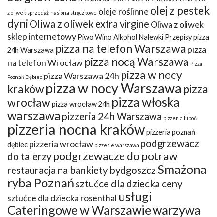
olej z pestek
oleje roślinne
z oliwek sprzedaż
nasiona strączkowe
dyni
Oliwa z oliwek extra virgine
Oliwa z oliwek
sklep internetowy
Piwo Wino Alkohol Nalewki Przepisy
pizza
pizza na telefon Warszawa
pizza
24h Warszawa
pizza nocą Warszawa
na telefon Wrocław
Pizza
pizza w nocy
pizza Warszawa 24h
Poznań Dębiec
pizza w nocy Warszawa
kraków
pizza
pizza włoska
wrocław
pizza wrocław 24h
warszawa
pizzeria 24h Warszawa
pizzeria luboń
pizzeria nocna kraków
pizzeria poznań
podgrzewacz
pizzeria wrocław
dębiec
pizzerie warszawa
podgrzewacze do potraw
do talerzy
Smażona
restauracja na bankiety bydgoszcz
ryba Poznań
sztućce dla dziecka ceny
usługi
sztućce dla dziecka rosenthal
Cateringowe w Warszawie
warzywa