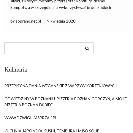
śliwki, z których możemy przyrządzać konfitury, dżemy,
kompoty, a w szczególności wykorzystywać je do słodkich
wypieków, takich jak babeczki, owocowe tarty, czy też
drożdżowe ciasta z kruszonką. W innych porach roku pozostaje
by soprano.net.pl
-
9 kwietnia 2020
nam się obejść […]
Kulinaria
PRZEPISY NA DANIA WEGAŃSKIE Z WARZYW KORZENIOWYCH
ODWIEDZINY W POZNANIU. PIZZERIA POZNAŃ GÓRCZYN, A MOŻE
PIZZERIA POZNAŃ DĘBIEC
WWW.DZWIGI-KASPRZAK.PL
KUCHNIA JAPOŃSKA: SUSHI, TEMPURA I MISO SOUP