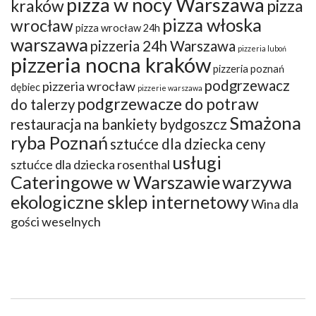
pizza w nocy Warszawa
kraków
pizza
pizza włoska
wrocław
pizza wrocław 24h
warszawa
pizzeria 24h Warszawa
pizzeria luboń
pizzeria nocna kraków
pizzeria poznań
podgrzewacz
pizzeria wrocław
dębiec
pizzerie warszawa
podgrzewacze do potraw
do talerzy
Smażona
restauracja na bankiety bydgoszcz
ryba Poznań
sztućce dla dziecka ceny
usługi
sztućce dla dziecka rosenthal
Cateringowe w Warszawie
warzywa
ekologiczne sklep internetowy
Wina dla
gości weselnych