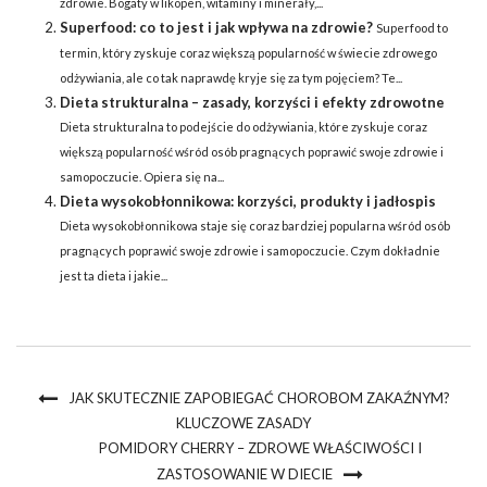
zdrowie. Bogaty w likopen, witaminy i minerały,...
Superfood: co to jest i jak wpływa na zdrowie?
Superfood to
termin, który zyskuje coraz większą popularność w świecie zdrowego
odżywiania, ale co tak naprawdę kryje się za tym pojęciem? Te...
Dieta strukturalna – zasady, korzyści i efekty zdrowotne
Dieta strukturalna to podejście do odżywiania, które zyskuje coraz
większą popularność wśród osób pragnących poprawić swoje zdrowie i
samopoczucie. Opiera się na...
Dieta wysokobłonnikowa: korzyści, produkty i jadłospis
Dieta wysokobłonnikowa staje się coraz bardziej popularna wśród osób
pragnących poprawić swoje zdrowie i samopoczucie. Czym dokładnie
jest ta dieta i jakie...
JAK SKUTECZNIE ZAPOBIEGAĆ CHOROBOM ZAKAŹNYM?
KLUCZOWE ZASADY
POMIDORY CHERRY – ZDROWE WŁAŚCIWOŚCI I
ZASTOSOWANIE W DIECIE