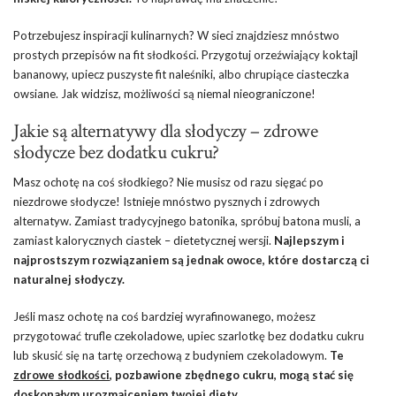
Potrzebujesz inspiracji kulinarnych? W sieci znajdziesz mnóstwo
prostych przepisów na fit słodkości. Przygotuj orzeźwiający koktajl
bananowy, upiecz puszyste fit naleśniki, albo chrupiące ciasteczka
owsiane. Jak widzisz, możliwości są niemal nieograniczone!
Jakie są alternatywy dla słodyczy – zdrowe
słodycze bez dodatku cukru?
Masz ochotę na coś słodkiego? Nie musisz od razu sięgać po
niezdrowe słodycze! Istnieje mnóstwo pysznych i zdrowych
alternatyw. Zamiast tradycyjnego batonika, spróbuj batona musli, a
zamiast kalorycznych ciastek – dietetycznej wersji.
Najlepszym i
najprostszym rozwiązaniem są jednak owoce, które dostarczą ci
naturalnej słodyczy.
Jeśli masz ochotę na coś bardziej wyrafinowanego, możesz
przygotować trufle czekoladowe, upiec szarlotkę bez dodatku cukru
lub skusić się na tartę orzechową z budyniem czekoladowym.
Te
zdrowe słodkości
, pozbawione zbędnego cukru, mogą stać się
doskonałym urozmaiceniem twojej diety.