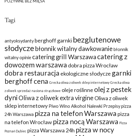
POŻYWNE BEZ MIĘSA
Tagi
bezglutenowe
berghoff garnki
antyoksydanty
słodycze
błonnik witalny dawkowanie
błonnik
catering z
catering grill Warszawa
witalny opinie
dowozem warszawa
dobra pizza Wrocław
dobra restauracja
garnki
ekologiczne słodycze
berghoff cena
Grecka oliwa z oliwek sklep internetowy
Grecka oliwa
olej z pestek
oleje roślinne
z oliwek sprzedaż
nasiona strączkowe
dyni
Oliwa z oliwek extra virgine
Oliwa z oliwek
sklep internetowy
Piwo Wino Alkohol Nalewki Przepisy
pizza
pizza na telefon Warszawa
pizza
24h Warszawa
pizza nocą Warszawa
na telefon Wrocław
Pizza
pizza w nocy
pizza Warszawa 24h
Poznań Dębiec