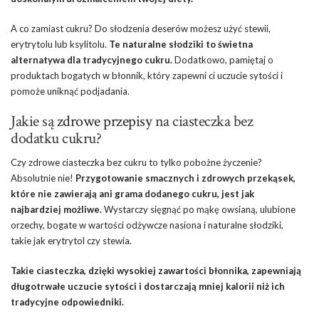
A co zamiast cukru? Do słodzenia deserów możesz użyć stewii,
erytrytolu lub ksylitolu.
Te naturalne słodziki to świetna
alternatywa dla tradycyjnego cukru.
Dodatkowo, pamiętaj o
produktach bogatych w błonnik, który zapewni ci uczucie sytości i
pomoże uniknąć podjadania.
Jakie są
zdrowe przepisy
na ciasteczka bez
dodatku cukru?
Czy zdrowe ciasteczka bez cukru to tylko pobożne życzenie?
Absolutnie nie!
Przygotowanie smacznych i zdrowych przekąsek,
które nie zawierają ani grama dodanego cukru, jest jak
najbardziej możliwe.
Wystarczy sięgnąć po mąkę owsianą, ulubione
orzechy, bogate w wartości odżywcze nasiona i naturalne słodziki,
takie jak erytrytol czy stewia.
Takie ciasteczka, dzięki wysokiej zawartości błonnika, zapewniają
długotrwałe uczucie sytości i dostarczają mniej kalorii niż ich
tradycyjne odpowiedniki.