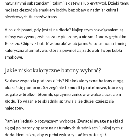
naturalnymi substancjami, takimi jak stewia lub erytrytol. Dzięki temu
możesz cieszyć się smakiem lodów bez obaw o nadmiar cukru i
niezdrowych tłuszczów trans.
A co z chipsami, gdy jesteś na diecie? Najlepszym rozwiązaniem są
chipsy warzywne, zwłaszcza te pieczone, a nie smażone w głębokim
tłuszczu. Chipsy z batatów, buraków lub jarmużu to smaczna i mniej
kaloryczna alternatywa, która z pewnością zadowoli Twoje kubki
smakowe.
Jakie niskokaloryczne batony wybrać?
Szukasz wsparcia podczas diety?
Niskokaloryczne batony
mogą
okazać się pomocne. Szczególnie te
musli i proteinowe
, które są
bogate w
białko i błonnik
, sprzymierzeńców w walce z uczuciem
głodu. To właśnie te składniki sprawiają, że dłużej czujesz się
najedzony.
Pamiętaj jednak o rozważnym wyborze.
Zwracaj uwagę na skład
–
sięgaj po batony oparte na naturalnych składnikach i unikaj tych z
dodatkiem cukru, aby w pełni wykorzystać ich potencjał.