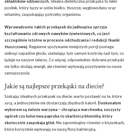
składników odżywczych.
Idealna dietetyczna przekąska to lekki
posiłek, który łączy w sobie białko, tłuszcze, węglowodany oraz
witaminy, zaspokajając potrzeby organizmu.
Wprowadzenie takich przekąsek do jadłospisu sprzyja
kształtowaniu zdrowych nawyków żywieniowych, co jest
szczególnie istotne w procesie odchudzania i redukcji tkanki
tłuszczowej.
Regularne spożywanie mniejszych porcji pomaga
uniknąć napadów głodu, ułatwiając tym samym kontrolę nad tym, co
ląduje na naszym talerzu. Co więcej, odpowiednio dobrane przekąski
nie tylko dodają energii, ale również wpływają pozytywnie na nasze
samopoczucie.
Jakie są najlepsze przekąski na diecie?
Szukając idealnych przekąsek na diecie, warto postawić na te, które
sycą, a jednocześnie nie dostarczają zbędnych kalorii.
Doskonałym
wyborem są świeże warzywa – chrupiąca marchewka, soczysty
ogórek czy kolorowa papryka to skarbnica błonnika, który
skutecznie zaspokaja głód.
Nie zapominajmy również o kiszonkach,
które korzystnie wpływają na naszą florę bakteryjną.