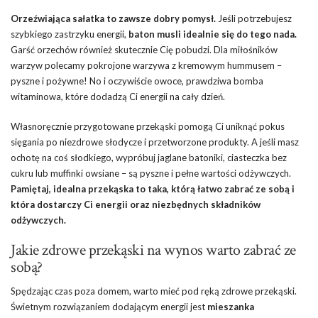
Orzeźwiająca sałatka to zawsze dobry pomysł.
Jeśli potrzebujesz
szybkiego zastrzyku energii,
baton musli idealnie się do tego nada.
Garść orzechów również skutecznie Cię pobudzi. Dla miłośników
warzyw polecamy pokrojone warzywa z kremowym hummusem –
pyszne i pożywne! No i oczywiście owoce, prawdziwa bomba
witaminowa, które dodadzą Ci energii na cały dzień.
Własnoręcznie przygotowane przekąski pomogą Ci uniknąć pokus
sięgania po niezdrowe słodycze i przetworzone produkty. A jeśli masz
ochotę na coś słodkiego, wypróbuj jaglane batoniki, ciasteczka bez
cukru lub muffinki owsiane – są pyszne i pełne wartości odżywczych.
Pamiętaj, idealna przekąska to taka, którą łatwo zabrać ze sobą i
która dostarczy Ci energii oraz niezbędnych składników
odżywczych.
Jakie zdrowe przekąski na wynos warto zabrać ze
sobą?
Spędzając czas poza domem, warto mieć pod ręką zdrowe przekąski.
Świetnym rozwiązaniem dodającym energii jest
mieszanka