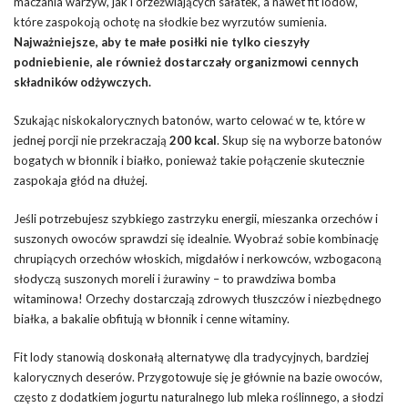
maczania warzyw, jak i orzeźwiających sałatek, a nawet fit lodów,
które zaspokoją ochotę na słodkie bez wyrzutów sumienia.
Najważniejsze, aby te małe posiłki nie tylko cieszyły
podniebienie, ale również dostarczały organizmowi cennych
składników odżywczych.
Szukając niskokalorycznych batonów, warto celować w te, które w
jednej porcji nie przekraczają
200 kcal
. Skup się na wyborze batonów
bogatych w błonnik i białko, ponieważ takie połączenie skutecznie
zaspokaja głód na dłużej.
Jeśli potrzebujesz szybkiego zastrzyku energii, mieszanka orzechów i
suszonych owoców sprawdzi się idealnie. Wyobraź sobie kombinację
chrupiących orzechów włoskich, migdałów i nerkowców, wzbogaconą
słodyczą suszonych moreli i żurawiny – to prawdziwa bomba
witaminowa! Orzechy dostarczają zdrowych tłuszczów i niezbędnego
białka, a bakalie obfitują w błonnik i cenne witaminy.
Fit lody stanowią doskonałą alternatywę dla tradycyjnych, bardziej
kalorycznych deserów. Przygotowuje się je głównie na bazie owoców,
często z dodatkiem jogurtu naturalnego lub mleka roślinnego, a słodzi