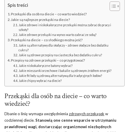
Spis treści
Przekąski dla osób na diecie – co warto wiedzieć?
Jakie są najlepsze przekąski na diecie?
Jakie zdrowe i niskokaloryczne przekąski można zabrać do pracy i
szkoły?
Jakie zdrowe przekąski na wynos warto zabrać ze sobą?
Przekąski na diecie – co słodkiego można jeść?
Jakie są alternatywy dla słodyczy – zdrowe słodycze bez dodatku
cukru?
Jakie są zdrowe przepisy na ciasteczka bez dodatku cukru?
Przepisy na zdrowe przekąski – co przygotować?
Jakie niskokaloryczne batony wybrać?
Jakie mieszanki orzechowe i bakalie są zdrowym źródłem energii?
Jakie fit lody są zdrową alternatywą dla tradycyjnych lodów?
Jakie chipsy wybrać na diecie?
Przekąski dla osób na diecie – co warto
wiedzieć?
Dbanie o linię wymaga uwzględnienia
zdrowych przekąsek
w
codziennej diecie.
Stanowią one cenne wsparcie w utrzymaniu
prawidłowej wagi, dostarczając organizmowi niezbędnych