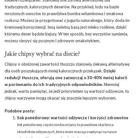
idealne rozwiązanie! Stanowią one zdrową alternatywę dla
tradycyjnych, kalorycznych deserów. Na przykład, lody na bazie
mrożonych owoców to prawdziwa bomba witaminowa i smakowa
rozkosz. Możesz je przygotować z jogurtu naturalnego, który doda im
kremowej konsystencji. Inną świetną bazą jest mleko roślinne, dzięki
któremu deser będzie lżejszy. W ten sposób, bez wyrzutów sumienia,
możesz cieszyć się pysznym i zdrowym smakołykiem.
Jakie chipsy wybrać na diecie?
Chipsy o obniżonej zawartości tłuszczu stanowią ciekawą alternatywę
dla osób poszukujących mniej kalorycznych przekąsek.
Dzięki
redukcji tłuszczu, oferują one zazwyczaj o 30-40% mniej kalorii
w porównaniu do ich tradycyjnych odpowiedników.
Niemniej
jednak, warto pamiętać, że jeśli priorytetem są wartości odżywcze, to
chipsy warzywne mogą okazać się znacznie lepszym wyborem.
Podobne posty:
Sok pomidorowy: wartości odżywcze i korzyści zdrowotne
Sok pomidorowy, często niedoceniany, to prawdziwa skarbnica
składników odżywczych, która może znacząco wpłynąć na nasze