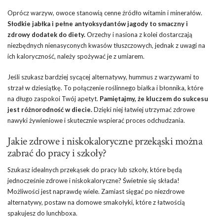
Oprócz warzyw, owoce stanowią cenne źródło witamin i minerałów.
Słodkie jabłka i pełne antyoksydantów jagody to smaczny i
zdrowy dodatek do diety.
Orzechy i nasiona z kolei dostarczają
niezbędnych nienasyconych kwasów tłuszczowych, jednak z uwagi na
ich kaloryczność, należy spożywać je z umiarem.
Jeśli szukasz bardziej sycącej alternatywy, hummus z warzywami to
strzał w dziesiątkę. To połączenie roślinnego białka i błonnika, które
na długo zaspokoi Twój apetyt.
Pamiętajmy, że kluczem do sukcesu
jest różnorodność w diecie.
Dzięki niej łatwiej utrzymać zdrowe
nawyki żywieniowe i skutecznie wspierać proces odchudzania.
Jakie zdrowe i niskokaloryczne przekąski można
zabrać do pracy i szkoły?
Szukasz idealnych przekąsek do pracy lub szkoły, które będą
jednocześnie zdrowe i niskokaloryczne? Świetnie się składa!
Możliwości jest naprawdę wiele. Zamiast sięgać po niezdrowe
alternatywy, postaw na domowe smakołyki, które z łatwością
spakujesz do lunchboxa.