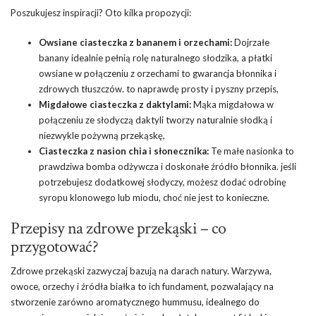
Poszukujesz inspiracji? Oto kilka propozycji:
Owsiane ciasteczka z bananem i orzechami:
Dojrzałe
banany idealnie pełnią rolę naturalnego słodzika, a płatki
owsiane w połączeniu z orzechami to gwarancja błonnika i
zdrowych tłuszczów. to naprawdę prosty i pyszny przepis,
Migdałowe ciasteczka z daktylami:
Mąka migdałowa w
połączeniu ze słodyczą daktyli tworzy naturalnie słodką i
niezwykle pożywną przekąskę,
Ciasteczka z nasion chia i słonecznika:
Te małe nasionka to
prawdziwa bomba odżywcza i doskonałe źródło błonnika. jeśli
potrzebujesz dodatkowej słodyczy, możesz dodać odrobinę
syropu klonowego lub miodu, choć nie jest to konieczne.
Przepisy na zdrowe przekąski – co
przygotować?
Zdrowe przekąski zazwyczaj bazują na darach natury. Warzywa,
owoce, orzechy i źródła białka to ich fundament, pozwalający na
stworzenie zarówno aromatycznego hummusu, idealnego do