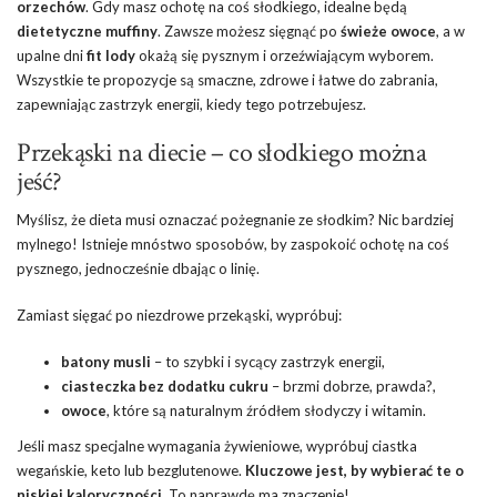
orzechów
. Gdy masz ochotę na coś słodkiego, idealne będą
dietetyczne muffiny
. Zawsze możesz sięgnąć po
świeże owoce
, a w
upalne dni
fit lody
okażą się pysznym i orzeźwiającym wyborem.
Wszystkie te propozycje są smaczne, zdrowe i łatwe do zabrania,
zapewniając zastrzyk energii, kiedy tego potrzebujesz.
Przekąski na diecie – co słodkiego można
jeść?
Myślisz, że dieta musi oznaczać pożegnanie ze słodkim? Nic bardziej
mylnego! Istnieje mnóstwo sposobów, by zaspokoić ochotę na coś
pysznego, jednocześnie dbając o linię.
Zamiast sięgać po niezdrowe przekąski, wypróbuj:
batony musli
– to szybki i sycący zastrzyk energii,
ciasteczka bez dodatku cukru
– brzmi dobrze, prawda?,
owoce
, które są naturalnym źródłem słodyczy i witamin.
Jeśli masz specjalne wymagania żywieniowe, wypróbuj ciastka
wegańskie, keto lub bezglutenowe.
Kluczowe jest, by wybierać te o
niskiej kaloryczności.
To naprawdę ma znaczenie!