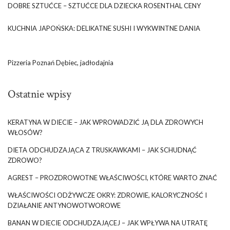
DOBRE SZTUĆCE – SZTUĆCE DLA DZIECKA ROSENTHAL CENY
KUCHNIA JAPOŃSKA: DELIKATNE SUSHI I WYKWINTNE DANIA
Pizzeria Poznań Dębiec, jadłodajnia
Ostatnie wpisy
KERATYNA W DIECIE – JAK WPROWADZIĆ JĄ DLA ZDROWYCH
WŁOSÓW?
DIETA ODCHUDZAJĄCA Z TRUSKAWKAMI – JAK SCHUDNĄĆ
ZDROWO?
AGREST – PROZDROWOTNE WŁAŚCIWOŚCI, KTÓRE WARTO ZNAĆ
WŁAŚCIWOŚCI ODŻYWCZE OKRY: ZDROWIE, KALORYCZNOŚĆ I
DZIAŁANIE ANTYNOWOTWOROWE
BANAN W DIECIE ODCHUDZAJĄCEJ – JAK WPŁYWA NA UTRATĘ