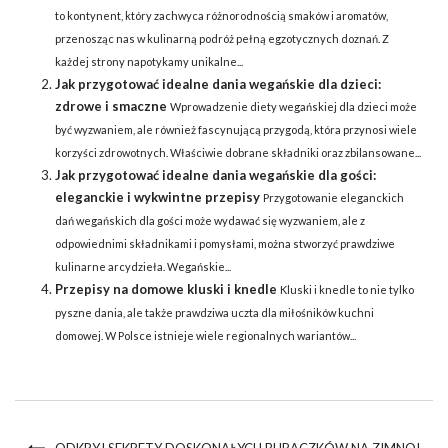
to kontynent, który zachwyca różnorodnością smaków i aromatów,
przenosząc nas w kulinarną podróż pełną egzotycznych doznań. Z
każdej strony napotykamy unikalne...
Jak przygotować idealne dania wegańskie dla dzieci:
zdrowe i smaczne
Wprowadzenie diety wegańskiej dla dzieci może
być wyzwaniem, ale również fascynującą przygodą, która przynosi wiele
korzyści zdrowotnych. Właściwie dobrane składniki oraz zbilansowane...
Jak przygotować idealne dania wegańskie dla gości:
eleganckie i wykwintne przepisy
Przygotowanie eleganckich
dań wegańskich dla gości może wydawać się wyzwaniem, ale z
odpowiednimi składnikami i pomysłami, można stworzyć prawdziwe
kulinarne arcydzieła. Wegańskie...
Przepisy na domowe kluski i knedle
Kluski i knedle to nie tylko
pyszne dania, ale także prawdziwa uczta dla miłośników kuchni
domowej. W Polsce istnieje wiele regionalnych wariantów...
ODKRYJ SEKRETY DOSKONAŁYCH BURACZKÓW NA ZIMNO!