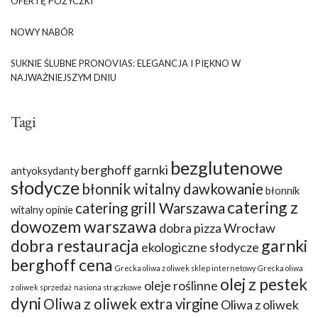
OFERTĘ POŻYCZKI
NOWY NABÓR
SUKNIE ŚLUBNE PRONOVIAS: ELEGANCJA I PIĘKNO W
NAJWAŻNIEJSZYM DNIU
Tagi
bezglutenowe
berghoff garnki
antyoksydanty
słodycze
błonnik witalny dawkowanie
błonnik
catering z
catering grill Warszawa
witalny opinie
dowozem warszawa
dobra pizza Wrocław
dobra restauracja
garnki
ekologiczne słodycze
berghoff cena
Grecka oliwa z oliwek sklep internetowy
Grecka oliwa
olej z pestek
oleje roślinne
z oliwek sprzedaż
nasiona strączkowe
dyni
Oliwa z oliwek extra virgine
Oliwa z oliwek