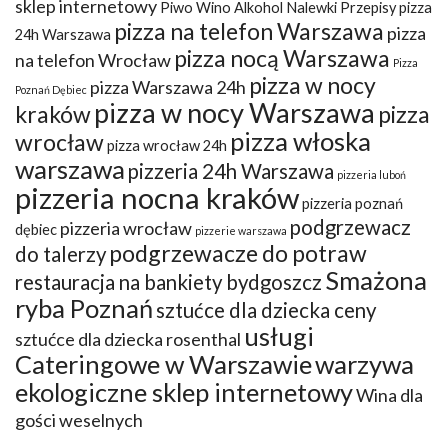
sklep internetowy
Piwo Wino Alkohol Nalewki Przepisy
pizza
pizza na telefon Warszawa
pizza
24h Warszawa
pizza nocą Warszawa
na telefon Wrocław
Pizza
pizza w nocy
pizza Warszawa 24h
Poznań Dębiec
pizza w nocy Warszawa
kraków
pizza
pizza włoska
wrocław
pizza wrocław 24h
warszawa
pizzeria 24h Warszawa
pizzeria luboń
pizzeria nocna kraków
pizzeria poznań
podgrzewacz
pizzeria wrocław
dębiec
pizzerie warszawa
podgrzewacze do potraw
do talerzy
Smażona
restauracja na bankiety bydgoszcz
ryba Poznań
sztućce dla dziecka ceny
usługi
sztućce dla dziecka rosenthal
Cateringowe w Warszawie
warzywa
ekologiczne sklep internetowy
Wina dla
gości weselnych