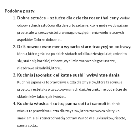
Podobne posty:
Dobre sztućce – sztućce dla dziecka rosenthal ceny
Wybór
odpowiednich sztućców dla dzieci to zadanie, które może wydawać się
proste, ale w rzeczywistości wymaga uwzględnienia wielu istotnych
aspektów. Dobrze dobrane...
Dziś nowoczesne menu wyparło stare tradycyjne potrawy.
Menu, które gości na polskich stołach od kilkudziesięciu lat, zmieniło
się, stało się bardziej zdrowe, wyeliminowano z niego tłuszcze,
niezdrowe składniki, które...
Kuchnia japońska: delikatne sushi i wykwintne dania
Kuchnia japońska to prawdziwa uczta dla zmysłów, która fascynuje
prostotą i estetyką przygotowywanych dań. Jej unikalne podejście do
składników, takich jak świeże...
Kuchnia włoska: risotto, panna cotta i cannoli
Kuchnia
włoska to prawdziwa uczta dla zmysłów, która zachwyca nie tylko
smakiem, ale i różnorodnością potraw. Wśród wielu klasyków, risotto,
panna cotta...