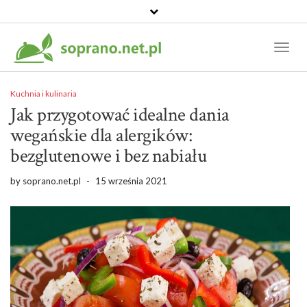
Toggl
Naviga
Kuchnia i kulinaria
Jak przygotować idealne dania
wegańskie dla alergików:
bezglutenowe i bez nabiału
by
soprano.net.pl
-
15 września 2021