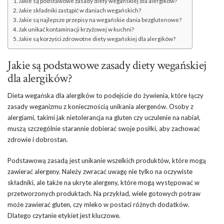
Jakie są podstawowe zasady diety wegańskiej dla alergików?
Jakie składniki zastąpić w daniach wegańskich?
Jakie są najlepsze przepisy na wegańskie dania bezglutenowe?
Jak unikać kontaminacji krzyżowej w kuchni?
Jakie są korzyści zdrowotne diety wegańskiej dla alergików?
Jakie są podstawowe zasady diety wegańskiej
dla alergików?
Dieta wegańska dla alergików to podejście do żywienia, które łączy
zasady weganizmu z koniecznością unikania alergenów. Osoby z
alergiami, takimi jak nietolerancja na gluten czy uczulenie na nabiał,
muszą szczególnie starannie dobierać swoje posiłki, aby zachować
zdrowie i dobrostan.
Podstawową zasadą jest unikanie wszelkich produktów, które mogą
zawierać alergeny. Należy zwracać uwagę nie tylko na oczywiste
składniki, ale także na ukryte alergeny, które mogą występować w
przetworzonych produktach. Na przykład, wiele gotowych potraw
może zawierać gluten, czy mleko w postaci różnych dodatków.
Dlatego czytanie etykiet jest kluczowe.