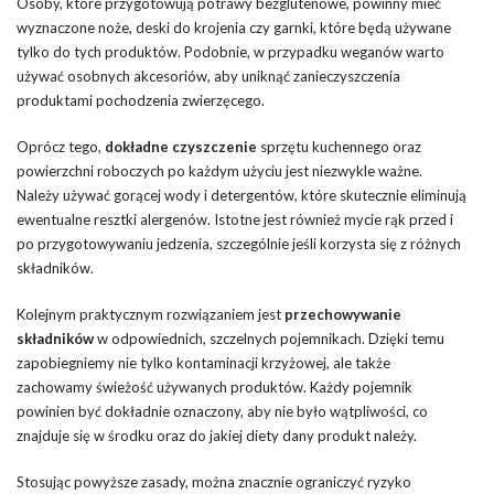
Osoby, które przygotowują potrawy bezglutenowe, powinny mieć
wyznaczone noże, deski do krojenia czy garnki, które będą używane
tylko do tych produktów. Podobnie, w przypadku weganów warto
używać osobnych akcesoriów, aby uniknąć zanieczyszczenia
produktami pochodzenia zwierzęcego.
Oprócz tego,
dokładne czyszczenie
sprzętu kuchennego oraz
powierzchni roboczych po każdym użyciu jest niezwykle ważne.
Należy używać gorącej wody i detergentów, które skutecznie eliminują
ewentualne resztki alergenów. Istotne jest również mycie rąk przed i
po przygotowywaniu jedzenia, szczególnie jeśli korzysta się z różnych
składników.
Kolejnym praktycznym rozwiązaniem jest
przechowywanie
składników
w odpowiednich, szczelnych pojemnikach. Dzięki temu
zapobiegniemy nie tylko kontaminacji krzyżowej, ale także
zachowamy świeżość używanych produktów. Każdy pojemnik
powinien być dokładnie oznaczony, aby nie było wątpliwości, co
znajduje się w środku oraz do jakiej diety dany produkt należy.
Stosując powyższe zasady, można znacznie ograniczyć ryzyko