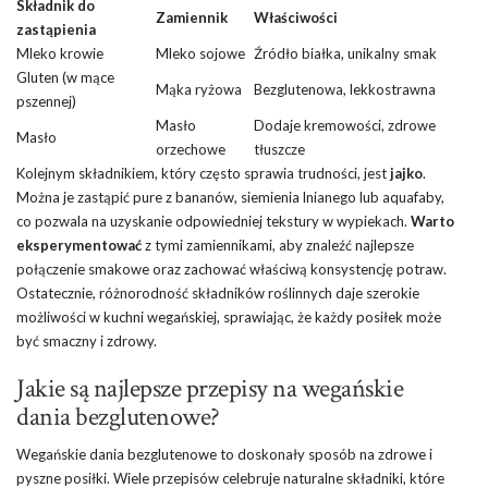
Składnik do
Zamiennik
Właściwości
zastąpienia
Mleko krowie
Mleko sojowe
Źródło białka, unikalny smak
Gluten (w mące
Mąka ryżowa
Bezglutenowa, lekkostrawna
pszennej)
Masło
Dodaje kremowości,
zdrowe
Masło
orzechowe
tłuszcze
Kolejnym składnikiem, który często sprawia trudności, jest
jajko
.
Można je zastąpić pure z bananów, siemienia lnianego lub aquafaby,
co pozwala na uzyskanie odpowiedniej tekstury w wypiekach.
Warto
eksperymentować
z tymi zamiennikami, aby znaleźć najlepsze
połączenie smakowe oraz zachować właściwą konsystencję potraw.
Ostatecznie, różnorodność składników roślinnych daje szerokie
możliwości w kuchni wegańskiej, sprawiając, że każdy posiłek może
być smaczny i zdrowy.
Jakie są najlepsze przepisy na wegańskie
dania bezglutenowe?
Wegańskie dania bezglutenowe to doskonały sposób na zdrowe i
pyszne posiłki. Wiele przepisów celebruje naturalne składniki, które