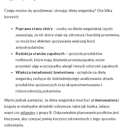
Czego można się spodziewać, stosując dietę wegańską? Oto kilka
korzyści:
Poprawa stanu skóry
– osoby na diecie wegańskiej często
zauważają, że ich skóra staje się zdrowsza i bardziej promienna,
co może być efektem spożywania większej ilości
antyoksydantów.
Redukcja stanów zapalnych
– spożycie produktów
roślinnych, które mają
działanie przeciwzapalne
, może
przynieść ulgę w przypadku alergii i innych schorzeń zapalnych.
Większa świadomość żywieniowa
– przejście na dietę
wegańską zachęca do dokładniejszego analizowania składu
produktów spożywczych oraz eksperymentowania z
różnorodnością pokarmów.
Warto jednak pamiętać, że dieta wegańska musi być
zrównoważona
i
bogata w niezbędne składniki odżywcze, takie jak białka, żelazo,
wapń czy
witaminy
z grupy B. Odpowiednie planowanie posiłków jest
kluczowe, aby czerpać pełnię korzyści zdrowotnych z tego sposobu
odżywiania.