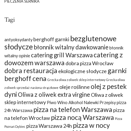
PIECZENIA SERNIKA
Tagi
bezglutenowe
berghoff garnki
antyoksydanty
słodycze
błonnik witalny dawkowanie
błonnik
catering z
catering grill Warszawa
witalny opinie
dowozem warszawa
dobra pizza Wrocław
dobra restauracja
garnki
ekologiczne słodycze
berghoff cena
Grecka oliwa z oliwek sklep internetowy
Grecka oliwa
olej z pestek
oleje roślinne
z oliwek sprzedaż
nasiona strączkowe
dyni
Oliwa z oliwek extra virgine
Oliwa z oliwek
sklep internetowy
Piwo Wino Alkohol Nalewki Przepisy
pizza
pizza na telefon Warszawa
pizza
24h Warszawa
pizza nocą Warszawa
na telefon Wrocław
Pizza
pizza w nocy
pizza Warszawa 24h
Poznań Dębiec