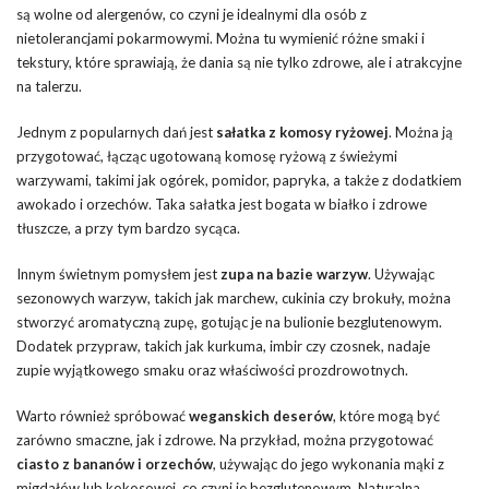
są wolne od alergenów, co czyni je idealnymi dla osób z
nietolerancjami pokarmowymi. Można tu wymienić różne smaki i
tekstury, które sprawiają, że dania są nie tylko zdrowe, ale i atrakcyjne
na talerzu.
Jednym z popularnych dań jest
sałatka z komosy ryżowej
. Można ją
przygotować, łącząc ugotowaną komosę ryżową z świeżymi
warzywami, takimi jak ogórek, pomidor, papryka, a także z dodatkiem
awokado i orzechów. Taka sałatka jest bogata w białko i zdrowe
tłuszcze, a przy tym bardzo sycąca.
Innym świetnym pomysłem jest
zupa na bazie warzyw
. Używając
sezonowych warzyw, takich jak marchew, cukinia czy brokuły, można
stworzyć aromatyczną zupę, gotując je na bulionie bezglutenowym.
Dodatek przypraw, takich jak kurkuma, imbir czy czosnek, nadaje
zupie wyjątkowego smaku oraz właściwości prozdrowotnych.
Warto również spróbować
weganskich deserów
, które mogą być
zarówno smaczne, jak i zdrowe. Na przykład, można przygotować
ciasto z bananów i orzechów
, używając do jego wykonania mąki z
migdałów lub kokosowej, co czyni je bezglutenowym. Naturalna