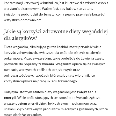
kontaminacji krzyżowej w kuchni, co jest kluczowe dla zdrowia osób z
alergiami pokarmowymi. Ważne jest, aby każdy, kto gotuje,
świadomie podchodził do tematu, co na pewno przyniesie korzyści
wszystkim domownikom.
Jakie są korzyści zdrowotne diety wegańskiej
dla alergików?
Dieta wegańska, eliminująca gluten i nabiał, może przynieść wiele
korzyści zdrowotnych, zwłaszcza dla osób cierpiących na alergie
pokarmowe. Przede wszystkim, takie podejście do żywienia często
prowadzi do poprawy
trawienia
. Weganizm opiera się na świeżych
owocach, warzywach, roślinach strączkowych oraz
pełnowartościowych zbożach, które są bogate w
błonnik
, co
korzystnie wpływa na pracę układu trawiennego.
Kolejnym istotnym atutem diety wegańskiej jest
zwiększenie
energii
. Wiele osób stosujących ten sposób odżywiania zgłasza
wyższy poziom energii dzięki lekkostrawnym pokarmom oraz
unikaniu ciężkostrawnych produktów mlecznych i glutenowych, które
mogą obciążać organizm.