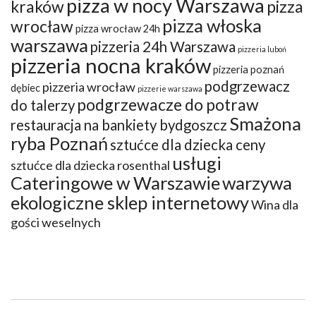
pizza w nocy Warszawa
kraków
pizza
pizza włoska
wrocław
pizza wrocław 24h
warszawa
pizzeria 24h Warszawa
pizzeria luboń
pizzeria nocna kraków
pizzeria poznań
podgrzewacz
pizzeria wrocław
dębiec
pizzerie warszawa
podgrzewacze do potraw
do talerzy
Smażona
restauracja na bankiety bydgoszcz
ryba Poznań
sztućce dla dziecka ceny
usługi
sztućce dla dziecka rosenthal
Cateringowe w Warszawie
warzywa
ekologiczne sklep internetowy
Wina dla
gości weselnych