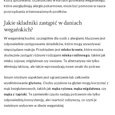
którą spożywamy. Uczestnictwo w kursach gotowania wegańskiego,
które uwzględniają alergie pokarmowe, może być pomocne w nauce
przyrządzania zrównoważonych posiłków.
Jakie składniki zastąpić w daniach
wegańskich?
W wegańskiej kuchni, szczególnie dla osób z alergiami, kluczowe jest
odpowiednie zastępowanie składników, które mogą wywoływać
niepożądane reakcje. Przykładem jest
mleko krowie
, które można
skutecznie zastąpić różnymi rodzajami
mleka roślinnego
, takimi jak
mleko sojowe, migdałowe czy owsiane. Te alternatywy nie tylko
eliminują laktozę, ale także wprowadzają nowe smaki do potraw.
Innym istotnym aspektem jest ograniczenie lub całkowite
wyeliminowanie
glutenu
. Osoby uczulone na gluten mogą korzystać z
mąk bezglutenowych, takich jak
mąka ryżowa
,
mąka migdałowa
, czy
mąka z tapioki
. Te zamienniki często nadają potrawom nie tylko
odpowiednią konsystencję, ale i wartość odżywczą, co czyni je
świetnym wyborem w diecie wegańskiej.