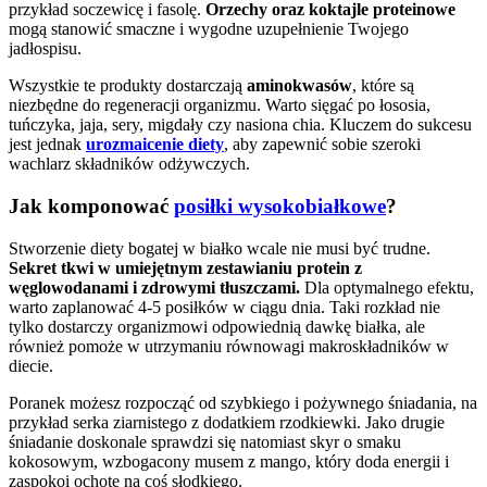
przykład soczewicę i fasolę.
Orzechy oraz koktajle proteinowe
mogą stanowić smaczne i wygodne uzupełnienie Twojego
jadłospisu.
Wszystkie te produkty dostarczają
aminokwasów
, które są
niezbędne do regeneracji organizmu. Warto sięgać po łososia,
tuńczyka, jaja, sery, migdały czy nasiona chia. Kluczem do sukcesu
jest jednak
urozmaicenie diety
, aby zapewnić sobie szeroki
wachlarz składników odżywczych.
Jak komponować
posiłki wysokobiałkowe
?
Stworzenie diety bogatej w białko wcale nie musi być trudne.
Sekret tkwi w umiejętnym zestawianiu protein z
węglowodanami i zdrowymi tłuszczami.
Dla optymalnego efektu,
warto zaplanować 4-5 posiłków w ciągu dnia. Taki rozkład nie
tylko dostarczy organizmowi odpowiednią dawkę białka, ale
również pomoże w utrzymaniu równowagi makroskładników w
diecie.
Poranek możesz rozpocząć od szybkiego i pożywnego śniadania, na
przykład serka ziarnistego z dodatkiem rzodkiewki. Jako drugie
śniadanie doskonale sprawdzi się natomiast skyr o smaku
kokosowym, wzbogacony musem z mango, który doda energii i
zaspokoi ochotę na coś słodkiego.