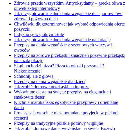
Zdrowie przede wszystkim. Antyoksydanty – grecka oliwa z
oliwek sklep internetowy
Jak przygotować idealne dania wegańskie dla sportowców:
zdrowa i pożywna dieta
Chwilówki długoterminowe: jak wybrać odpowiednią ofertę
pożyczki
Indyk przy wspólnym stole
Jak przygotować idealne dania wegańskie na kolację
Przepisy na dania wegańskie z sezonowych warzyw i
owoców
Przepisy na zdrowe przekąski: smaczne i pożywne przekąski
na każdą okazję
Skąd pochodzi pizza? Pizza to włoski przysmak?
Niekoniecznie!
Schudnij, ale z głową
Przepisy na dania wegańskie dla dzieci
Jak zrobić domowe przekąski na imprezę
Wykwintne ciasta na święta: przepisy na eleganckie i
smakowite deser
Kuchnia marokańska: egzotyczne przyprawy i orientalne
dania
Protasy sala weselna: niezapomniane przyjęcie w pięknej
scenerii
Przepisy na tradycyjne polskie potrawy wigilijne
Jak zrobić domowe dania wegańskie na święta Bożego