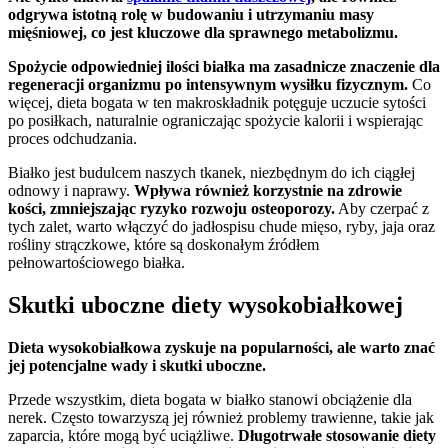
odgrywa istotną rolę w budowaniu i utrzymaniu masy
mięśniowej, co jest kluczowe dla sprawnego metabolizmu.
Spożycie odpowiedniej ilości białka ma zasadnicze znaczenie dla
regeneracji organizmu po intensywnym wysiłku fizycznym.
Co
więcej, dieta bogata w ten makroskładnik potęguje uczucie sytości
po posiłkach, naturalnie ograniczając spożycie kalorii i wspierając
proces odchudzania.
Białko jest budulcem naszych tkanek, niezbędnym do ich ciągłej
odnowy i naprawy.
Wpływa również korzystnie na zdrowie
kości, zmniejszając ryzyko rozwoju osteoporozy.
Aby czerpać z
tych zalet, warto włączyć do jadłospisu chude mięso, ryby, jaja oraz
rośliny strączkowe, które są doskonałym źródłem
pełnowartościowego białka.
Skutki uboczne diety wysokobiałkowej
Dieta wysokobiałkowa zyskuje na popularności, ale warto znać
jej potencjalne wady i skutki uboczne.
Przede wszystkim, dieta bogata w białko stanowi obciążenie dla
nerek. Często towarzyszą jej również problemy trawienne, takie jak
zaparcia, które mogą być uciążliwe.
Długotrwałe stosowanie diety