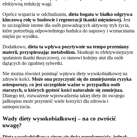
efektywną redukcję wagi.
Oprócz wsparcia w odchudzaniu,
dieta bogata w białko odgrywa
kluczową rolę w budowie i regeneracji tkanki mięśniowej.
Jest
to szczególnie istotne dla osób prowadzących aktywny tryb życia,
które potrzebują odpowiedniego budulca do naprawy i wzmacniania
mięśni po wysiłku.
Dodatkowo,
dieta ta wpływa pozytywnie na tempo przemiany
materii, przyspieszając metabolizm.
Skutkuje to efektywniejszym
spalaniem tkanki tłuszczowej, co stanowi kolejny atut dla osób
dążących do zgrabnej sylwetki.
Nie można również pominąć wpływu diety wysokobiałkowej na
zdrowie kości.
Może ona przyczynić się do zmniejszenia ryzyka
osteoporozy, co jest szczególnie ważne w przypadku osób
starszych, u których gęstość kości naturalnie się zmniejsza.
Dlatego też, rozważenie wprowadzenia takiej diety do swojego
jadłospisu może przynieść wiele korzyści dla zdrowia i
samopoczucia.
Wady diety wysokobiałkowej – na co zwrócić
uwagę?
Dieta wysokobiałkowa cieszy się dużą popularnością, jednak