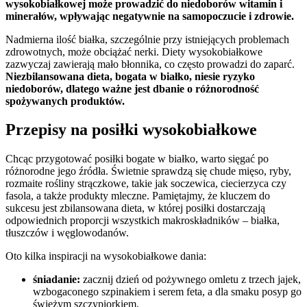
wysokobiałkowej może prowadzić do niedoborów witamin i
minerałów, wpływając negatywnie na samopoczucie i zdrowie.
Nadmierna ilość białka, szczególnie przy istniejących problemach
zdrowotnych, może obciążać nerki. Diety wysokobiałkowe
zazwyczaj zawierają mało błonnika, co często prowadzi do zaparć.
Niezbilansowana dieta, bogata w białko, niesie ryzyko
niedoborów, dlatego ważne jest dbanie o różnorodność
spożywanych produktów.
Przepisy na posiłki wysokobiałkowe
Chcąc przygotować posiłki bogate w białko, warto sięgać po
różnorodne jego źródła. Świetnie sprawdzą się chude mięso, ryby,
rozmaite rośliny strączkowe, takie jak soczewica, ciecierzyca czy
fasola, a także produkty mleczne. Pamiętajmy, że kluczem do
sukcesu jest zbilansowana dieta, w której posiłki dostarczają
odpowiednich proporcji wszystkich makroskładników – białka,
tłuszczów i węglowodanów.
Oto kilka inspiracji na wysokobiałkowe dania:
śniadanie:
zacznij dzień od pożywnego omletu z trzech jajek,
wzbogaconego szpinakiem i serem feta, a dla smaku posyp go
świeżym szczypiorkiem,