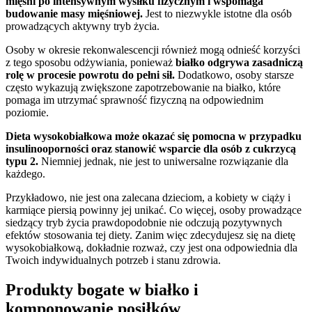
mięśni po intensywnym wysiłku fizycznym i wspomaga
budowanie masy mięśniowej.
Jest to niezwykle istotne dla osób
prowadzących aktywny tryb życia.
Osoby w okresie rekonwalescencji również mogą odnieść korzyści
z tego sposobu odżywiania, ponieważ
białko odgrywa zasadniczą
rolę w procesie powrotu do pełni sił.
Dodatkowo, osoby starsze
często wykazują zwiększone zapotrzebowanie na białko, które
pomaga im utrzymać sprawność fizyczną na odpowiednim
poziomie.
Dieta wysokobiałkowa może okazać się pomocna w przypadku
insulinooporności oraz stanowić wsparcie dla osób z cukrzycą
typu 2.
Niemniej jednak, nie jest to uniwersalne rozwiązanie dla
każdego.
Przykładowo, nie jest ona zalecana dzieciom, a kobiety w ciąży i
karmiące piersią powinny jej unikać. Co więcej, osoby prowadzące
siedzący tryb życia prawdopodobnie nie odczują pozytywnych
efektów stosowania tej diety. Zanim więc zdecydujesz się na dietę
wysokobiałkową, dokładnie rozważ, czy jest ona odpowiednia dla
Twoich indywidualnych potrzeb i stanu zdrowia.
Produkty bogate w białko i
komponowanie posiłków