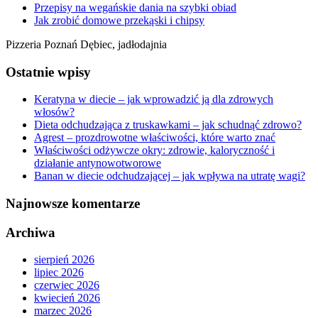
Przepisy na wegańskie dania na szybki obiad
Jak zrobić domowe przekąski i chipsy
Pizzeria Poznań Dębiec, jadłodajnia
Ostatnie wpisy
Keratyna w diecie – jak wprowadzić ją dla zdrowych
włosów?
Dieta odchudzająca z truskawkami – jak schudnąć zdrowo?
Agrest – prozdrowotne właściwości, które warto znać
Właściwości odżywcze okry: zdrowie, kaloryczność i
działanie antynowotworowe
Banan w diecie odchudzającej – jak wpływa na utratę wagi?
Najnowsze komentarze
Archiwa
sierpień 2026
lipiec 2026
czerwiec 2026
kwiecień 2026
marzec 2026