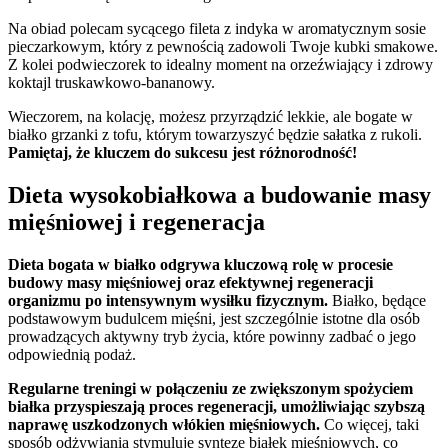
Na obiad polecam sycącego fileta z indyka w aromatycznym sosie
pieczarkowym, który z pewnością zadowoli Twoje kubki smakowe.
Z kolei podwieczorek to idealny moment na orzeźwiający i zdrowy
koktajl truskawkowo-bananowy.
Wieczorem, na kolację, możesz przyrządzić lekkie, ale bogate w
białko grzanki z tofu, którym towarzyszyć będzie sałatka z rukoli.
Pamiętaj, że kluczem do sukcesu jest różnorodność!
Dieta wysokobiałkowa a budowanie masy
mięśniowej i regeneracja
Dieta bogata w białko odgrywa kluczową rolę w procesie
budowy masy mięśniowej oraz efektywnej regeneracji
organizmu po intensywnym wysiłku fizycznym.
Białko, będące
podstawowym budulcem mięśni, jest szczególnie istotne dla osób
prowadzących aktywny tryb życia, które powinny zadbać o jego
odpowiednią podaż.
Regularne treningi w połączeniu ze zwiększonym spożyciem
białka przyspieszają proces regeneracji, umożliwiając szybszą
naprawę uszkodzonych włókien mięśniowych.
Co więcej, taki
sposób odżywiania stymuluje syntezę białek mięśniowych, co