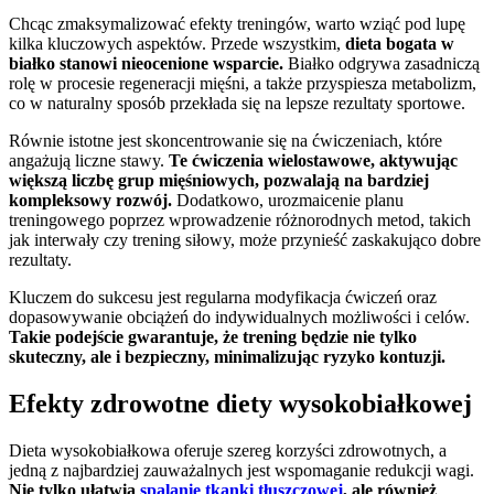
Chcąc zmaksymalizować efekty treningów, warto wziąć pod lupę
kilka kluczowych aspektów. Przede wszystkim,
dieta bogata w
białko stanowi nieocenione wsparcie.
Białko odgrywa zasadniczą
rolę w procesie regeneracji mięśni, a także przyspiesza metabolizm,
co w naturalny sposób przekłada się na lepsze rezultaty sportowe.
Równie istotne jest skoncentrowanie się na ćwiczeniach, które
angażują liczne stawy.
Te ćwiczenia wielostawowe, aktywując
większą liczbę grup mięśniowych, pozwalają na bardziej
kompleksowy rozwój.
Dodatkowo, urozmaicenie planu
treningowego poprzez wprowadzenie różnorodnych metod, takich
jak interwały czy trening siłowy, może przynieść zaskakująco dobre
rezultaty.
Kluczem do sukcesu jest regularna modyfikacja ćwiczeń oraz
dopasowywanie obciążeń do indywidualnych możliwości i celów.
Takie podejście gwarantuje, że trening będzie nie tylko
skuteczny, ale i bezpieczny, minimalizując ryzyko kontuzji.
Efekty zdrowotne diety wysokobiałkowej
Dieta wysokobiałkowa oferuje szereg korzyści zdrowotnych, a
jedną z najbardziej zauważalnych jest wspomaganie redukcji wagi.
Nie tylko ułatwia
spalanie tkanki tłuszczowej
, ale również