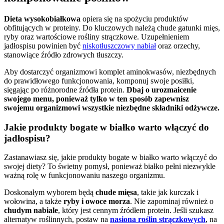
Dieta wysokobiałkowa
opiera się na spożyciu produktów
obfitujących w proteiny. Do kluczowych należą chude gatunki mięs,
ryby oraz wartościowe rośliny strączkowe. Uzupełnieniem
jadłospisu powinien być
niskotłuszczowy nabiał
oraz orzechy,
stanowiące źródło zdrowych tłuszczy.
Aby dostarczyć organizmowi komplet aminokwasów, niezbędnych
do prawidłowego funkcjonowania, komponuj swoje posiłki,
sięgając po różnorodne źródła protein.
Dbaj o urozmaicenie
swojego menu, ponieważ tylko w ten sposób zapewnisz
swojemu organizmowi wszystkie niezbędne składniki odżywcze.
Jakie produkty bogate w białko warto włączyć do
jadłospisu?
Zastanawiasz się, jakie produkty bogate w białko warto włączyć do
swojej diety? To świetny pomysł, ponieważ białko pełni niezwykle
ważną rolę w funkcjonowaniu naszego organizmu.
Doskonałym wyborem będą
chude mięsa
, takie jak kurczak i
wołowina, a także
ryby i owoce morza
. Nie zapominaj również o
chudym nabiale
, który jest cennym źródłem protein. Jeśli szukasz
alternatyw roślinnych, postaw na
nasiona roślin strączkowych
, na