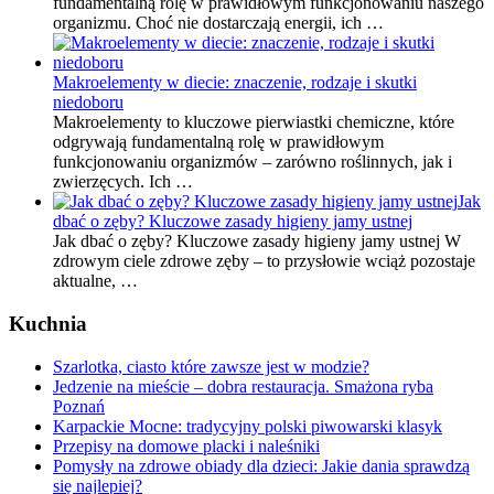
fundamentalną rolę w prawidłowym funkcjonowaniu naszego
organizmu. Choć nie dostarczają energii, ich …
Makroelementy w diecie: znaczenie, rodzaje i skutki
niedoboru
Makroelementy to kluczowe pierwiastki chemiczne, które
odgrywają fundamentalną rolę w prawidłowym
funkcjonowaniu organizmów – zarówno roślinnych, jak i
zwierzęcych. Ich …
Jak
dbać o zęby? Kluczowe zasady higieny jamy ustnej
Jak dbać o zęby? Kluczowe zasady higieny jamy ustnej W
zdrowym ciele zdrowe zęby – to przysłowie wciąż pozostaje
aktualne, …
Kuchnia
Szarlotka, ciasto które zawsze jest w modzie?
Jedzenie na mieście – dobra restauracja. Smażona ryba
Poznań
Karpackie Mocne: tradycyjny polski piwowarski klasyk
Przepisy na domowe placki i naleśniki
Pomysły na zdrowe obiady dla dzieci: Jakie dania sprawdzą
się najlepiej?