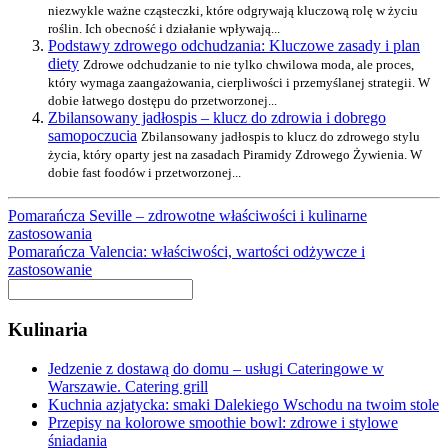
niezwykle ważne cząsteczki, które odgrywają kluczową rolę w życiu
roślin. Ich obecność i działanie wpływają...
Podstawy zdrowego odchudzania: Kluczowe zasady i plan
diety
Zdrowe odchudzanie to nie tylko chwilowa moda, ale proces,
który wymaga zaangażowania, cierpliwości i przemyślanej strategii. W
dobie łatwego dostępu do przetworzonej...
Zbilansowany jadłospis – klucz do zdrowia i dobrego
samopoczucia
Zbilansowany jadłospis to klucz do zdrowego stylu
życia, który oparty jest na zasadach Piramidy Zdrowego Żywienia. W
dobie fast foodów i przetworzonej...
Pomarańcza Seville – zdrowotne właściwości i kulinarne
zastosowania
Pomarańcza Valencia: właściwości, wartości odżywcze i
zastosowanie
Kulinaria
Jedzenie z dostawą do domu – usługi Cateringowe w
Warszawie. Catering grill
Kuchnia azjatycka: smaki Dalekiego Wschodu na twoim stole
Przepisy na kolorowe smoothie bowl: zdrowe i stylowe
śniadania