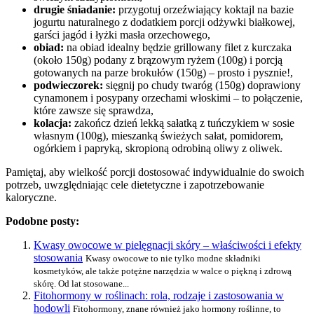
drugie śniadanie:
przygotuj orzeźwiający koktajl na bazie
jogurtu naturalnego z dodatkiem porcji odżywki białkowej,
garści jagód i łyżki masła orzechowego,
obiad:
na obiad idealny będzie grillowany filet z kurczaka
(około 150g) podany z brązowym ryżem (100g) i porcją
gotowanych na parze brokułów (150g) – prosto i pysznie!,
podwieczorek:
sięgnij po chudy twaróg (150g) doprawiony
cynamonem i posypany orzechami włoskimi – to połączenie,
które zawsze się sprawdza,
kolacja:
zakończ dzień lekką sałatką z tuńczykiem w sosie
własnym (100g), mieszanką świeżych sałat, pomidorem,
ogórkiem i papryką, skropioną odrobiną oliwy z oliwek.
Pamiętaj, aby wielkość porcji dostosować indywidualnie do swoich
potrzeb, uwzględniając cele dietetyczne i zapotrzebowanie
kaloryczne.
Podobne posty:
Kwasy owocowe w pielęgnacji skóry – właściwości i efekty
stosowania
Kwasy owocowe to nie tylko modne składniki
kosmetyków, ale także potężne narzędzia w walce o piękną i zdrową
skórę. Od lat stosowane...
Fitohormony w roślinach: rola, rodzaje i zastosowania w
hodowli
Fitohormony, znane również jako hormony roślinne, to