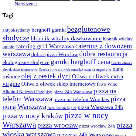
Narodzenia
Tagi
bezglutenowe
berghoff garnki
antyoksydanty
słodycze
błonnik witalny dawkowanie
błonnik witalny
catering z dowozem
catering grill Warszawa
opinie
warszawa
dobra restauracja
dobra pizza Wrocław
garnki berghoff cena
ekologiczne słodycze
Grecka oliwa z
oleje
oliwek sklep internetowy
Grecka oliwa z oliwek sprzedaż
nasiona strączkowe
olej z pestek dyni
Oliwa z oliwek extra
roślinne
virgine
Oliwa z oliwek sklep internetowy
Piwo Wino
pizza na
Alkohol Nalewki Przepisy
pizza 24h Warszawa
telefon Warszawa
pizza
pizza na telefon Wrocław
nocą Warszawa
pizza Warszawa 24h
Pizza Poznań Dębiec
pizza w nocy
pizza w nocy kraków
Warszawa
pizza
pizza wrocław
pizza wrocław 24h
włoska warszawa
pizzeria 24h Warszawa
pizzeria