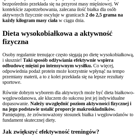
bezpośrednio przekłada się na przyrost masy mięśniowej. W
kontekście zapotrzebowania, zalecana ilość białka dla osób
aktywnych fizycznie oscyluje w granicach
2 do 2,5 grama na
każdy kilogram masy ciała
w ciągu dnia.
Dieta wysokobiałkowa a aktywność
fizyczna
Osoby regularnie trenujące często sięgają po dietę wysokobiałkową,
i słusznie!
Taki sposób odżywiania efektywnie wspiera
odbudowę mięśni po intensywnym wysiłku.
Co więcej,
odpowiednia podaż protein może korzystnie wpłynąć na tempo
przemiany materii, a to z kolei przekłada się na lepsze rezultaty
sportowe.
Równie dobrym wyborem dla aktywnych może być dieta białkowo-
węglowodanowa, ale kluczem do sukcesu jest jej indywidualne
dopasowanie.
Należy uwzględnić poziom aktywności fizycznej i
na jego podstawie ustalić proporcje makroskładników.
Pamiętajmy, że zrównoważony stosunek białka i węglowodanów to
fundament skutecznej diety.
Jak zwiększyć efektywność treningów?