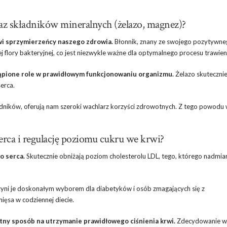
az składników mineralnych (żelazo, magnez)?
iwi sprzymierzeńcy naszego zdrowia.
Błonnik, znany ze swojego pozytywn
j flory bakteryjnej, co jest niezwykle ważne dla optymalnego procesu trawien
tąpione role w prawidłowym funkcjonowaniu organizmu.
Żelazo skutecznie
erca.
dników, oferują nam szeroki wachlarz korzyści zdrowotnych. Z tego powodu
erca i regulację poziomu cukru we krwi?
o serca.
Skutecznie obniżają poziom cholesterolu LDL, tego, którego nadmi
czyni je doskonałym wyborem dla diabetyków i osób zmagających się z
ięsa w codziennej diecie.
ny sposób na utrzymanie prawidłowego ciśnienia krwi.
Zdecydowanie wa