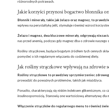
różnorodnych potrawach.
Jakie korzyści przynosi bogactwo błonnika or
Błonnik i minerały, takie jak żelazo oraz magnez, to prawdz
wpływu na perystaltykę jelit, stymuluje również wzrost korzystne
Żelazo i magnez, dwa kluczowe minerały, odgrywają niezas
nas przed anemią, podczas gdy magnez dba o zdrowie naszego s
Rośliny strączkowe, będące bogatym źródłem tych cennych skła
pomyśleć o ich regularnym włączaniu do codziennej diety.
Jak rośliny strączkowe wpływają na zdrowie s
Rośliny strączkowe to prawdziwy sprzymierzeniec zdroweg
prowadzić do poważnych problemów, takich jak miażdżyca.
Ponadto, charakteryzują się niskim indeksem glikemicznym, co 
insulinoopornością. Stanowią one wartościową alternatywę dla m
Włączenie strączków do regularnego menu to również świet