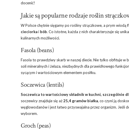
docenić!
Jakie są popularne rodzaje roślin strączk
W Polsce chętnie sięgamy po rośliny strączkowe, a prym wiodą
cieciorka
i
bób
. Co istotne, każda z nich charakteryzuje się uni
kulinarnych możliwości.
Fasola (beans)
Fasola to prawdziwy skarb w naszej diecie. Nie tylko obfituje w 
soli mineralnych i żelaza, niezbędnych dla prawidłowego funkcj
sycącym i wartościowym elementem posiłku.
Soczewica (lentils)
Soczewica to wartościowy składnik w kuchni, szczególnie d
soczewicy znajduje się aż
25,4 gramów białka
, co czyni ją dos
węglowodanów i jest łatwo przyswajalna przez organizm. Jeśli 
wyborem.
Groch (peas)