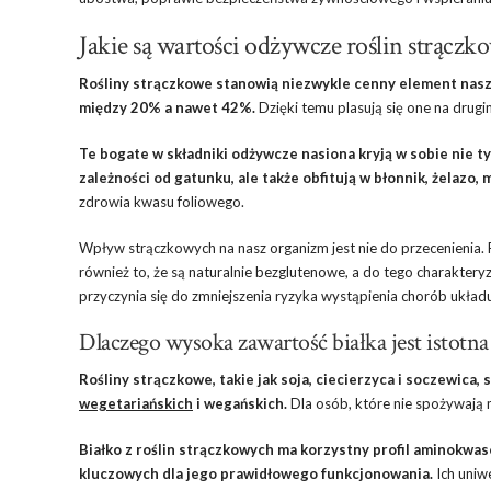
Jakie są wartości odżywcze roślin strączk
Rośliny strączkowe stanowią niezwykle cenny element nasze
między 20% a nawet 42%.
Dzięki temu plasują się one na drugi
Te bogate w składniki odżywcze nasiona kryją w sobie nie ty
zależności od gatunku, ale także obfitują w błonnik, żelazo, 
zdrowia kwasu foliowego.
Wpływ strączkowych na nasz organizm jest nie do przecenienia. Pr
również to, że są naturalnie bezglutenowe, a do tego charaktery
przyczynia się do zmniejszenia ryzyka wystąpienia chorób ukła
Dlaczego wysoka zawartość białka jest istotna
Rośliny strączkowe, takie jak soja, ciecierzyca i soczewica
wegetariańskich
i wegańskich.
Dla osób, które nie spożywają
Białko z roślin strączkowych ma korzystny profil aminokw
kluczowych dla jego prawidłowego funkcjonowania.
Ich uniw