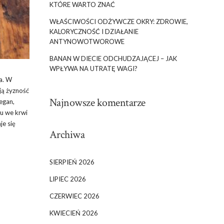
KTÓRE WARTO ZNAĆ
WŁAŚCIWOŚCI ODŻYWCZE OKRY: ZDROWIE,
KALORYCZNOŚĆ I DZIAŁANIE
ANTYNOWOTWOROWE
BANAN W DIECIE ODCHUDZAJĄCEJ – JAK
WPŁYWA NA UTRATĘ WAGI?
a. W
ją żyzność
Najnowsze komentarze
wegan,
ru we krwi
je się
Archiwa
SIERPIEŃ 2026
LIPIEC 2026
CZERWIEC 2026
KWIECIEŃ 2026