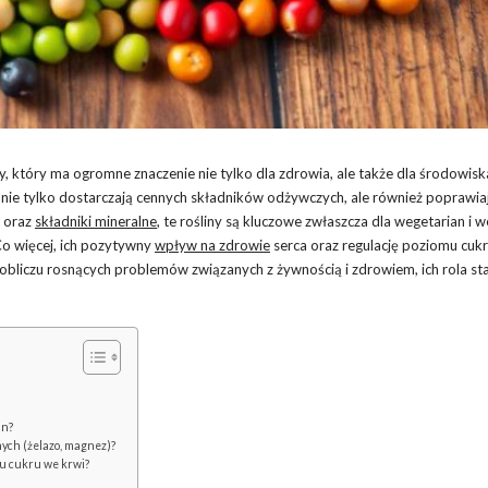
, który ma ogromne znaczenie nie tylko dla zdrowia, ale także dla środowisk
bin, nie tylko dostarczają cennych składników odżywczych, ale również poprawia
k oraz
składniki mineralne
, te rośliny są kluczowe zwłaszcza dla wegetarian i 
Co więcej, ich pozytywny
wpływ na zdrowie
serca oraz regulację poziomu cuk
bliczu rosnących problemów związanych z żywnością i zdrowiem, ich rola sta
an?
nych (żelazo, magnez)?
mu cukru we krwi?