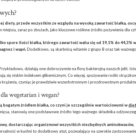
owych?
j diety, przede wszystkim ze względu na wysoką zawartość białka, oscy
m miejscu, zaraz po zbożach, jako kluczowe roślinne źródło pożywienia dla cz
lko spore ilości białka, którego zawartość waha się od 19,1% do 44,3% 
magnez i wapń.
Dodatkowo, są skarbnicą witamin z grupy B oraz tak ważnego
zykładowo, działają one dobroczynnie na florę bakteryjną naszych jelit. Isto
zują się niskim indeksem glikemicznym. Co więcej, spożywanie roślin strączk
du krążenia, czyniąc je prawdziwie wszechstronnym i prozdrowotnym produkt
 dla wegetarian i wegan?
, są bogatym źródłem białka, co czyni je szczególnie wartościowymi w
die
 mięsa, stanowią one podstawowe źródło tego ważnego składnika odżywczeg
asowy, dostarczając organizmowi wszystkich niezbędnych aminokwasów,
ersalność w kuchni to dodatkowy atut, pozwalający na szerokie zastosowani