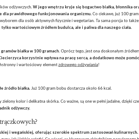
ników odżywczych.
W jego wnętrzu kryje się bogactwo białka, błonnika or
ędne dla prawidłowego funkcjonowania organizmu.
Co ciekawe, już 100 gra
yborem dla osób aktywnych fizycznie i wegetarian. Ta sama porcja to także
 tylko wartościowym źródłem budulca, ale i paliwa dla naszego ciała.
 gramów białka w 100 gramach
. Oprócz tego, jest ona doskonałym źródłe
Ciecierzyca korzystnie wpływa na pracę serca, a dodatkowo może pomó
stronny i wartościowy element
zdrowego odżywiania
!
 źródło białka.
Już 100 gram bobu dostarcza około 66 kcal.
 zielony kolor i delikatna skórka. Co ważne, są one w pełni jadalne, dzięki c
adnik odżywczy.
 strączkowych?
iej i wegańskiej, oferując szerokie spektrum zastosowań kulinarnych.