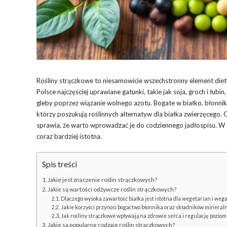
Rośliny strączkowe to niesamowicie wszechstronny element diety
Polsce najczęściej uprawiane gatunki, takie jak soja, groch i łu
gleby poprzez wiązanie wolnego azotu. Bogate w białko, błonni
którzy poszukują roślinnych alternatyw dla białka zwierzęcego. 
sprawia, że warto wprowadzać je do codziennego jadłospisu. W o
coraz bardziej istotna.
Spis treści
Jakie jest znaczenie roślin strączkowych?
Jakie są wartości odżywcze roślin strączkowych?
Dlaczego wysoka zawartość białka jest istotna dla wegetarian i weg
Jakie korzyści przynosi bogactwo błonnika oraz składników mineral
Jak rośliny strączkowe wpływają na zdrowie serca i regulację pozio
Jakie są popularne rodzaje roślin strączkowych?