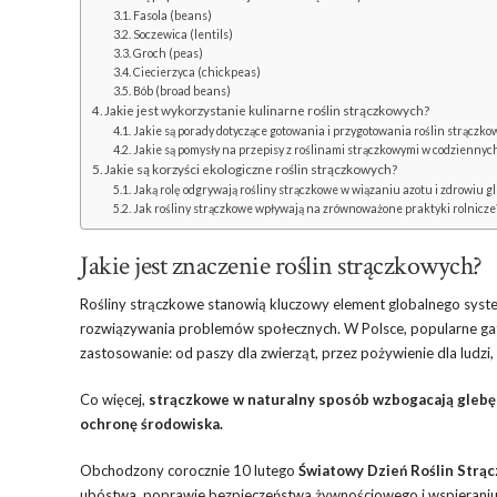
Fasola (beans)
Soczewica (lentils)
Groch (peas)
Ciecierzyca (chickpeas)
Bób (broad beans)
Jakie jest wykorzystanie kulinarne roślin strączkowych?
Jakie są porady dotyczące gotowania i przygotowania roślin strączko
Jakie są pomysły na przepisy z roślinami strączkowymi w codziennyc
Jakie są korzyści ekologiczne roślin strączkowych?
Jaką rolę odgrywają rośliny strączkowe w wiązaniu azotu i zdrowiu g
Jak rośliny strączkowe wpływają na zrównoważone praktyki rolnicze
Jakie jest znaczenie roślin strączkowych?
Rośliny strączkowe stanowią kluczowy element globalnego syste
rozwiązywania problemów społecznych. W Polsce, popularne gat
zastosowanie: od paszy dla zwierząt, przez pożywienie dla lud
Co więcej,
strączkowe w naturalny sposób wzbogacają glebę d
ochronę środowiska.
Obchodzony corocznie 10 lutego
Światowy Dzień Roślin Strą
ubóstwa, poprawie bezpieczeństwa żywnościowego i wspieraniu i