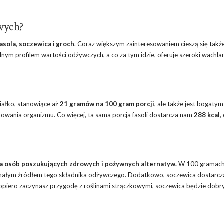
owych?
fasola
,
soczewica
i
groch
. Coraz większym zainteresowaniem cieszą się takż
kalnym profilem wartości odżywczych, a co za tym idzie, oferuje szeroki wachla
białko, stanowiące aż
21 gramów na 100 gram porcji
, ale także jest bogaty
onowania organizmu. Co więcej, ta sama porcja fasoli dostarcza nam
288 kcal
,
la osób poszukujących zdrowych i pożywnych alternatyw.
W 100 gramac
konałym źródłem tego składnika odżywczego. Dodatkowo, soczewica dostarcz
dopiero zaczynasz przygodę z roślinami strączkowymi, soczewica będzie dob