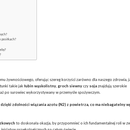
wych?
h posiłkach?
leby?
?
mu żywnościowego, oferując szereg korzyści zarówno dla naszego zdrowia, ja
unki takie jak
łubin wąskolistny
,
groch siewny
czy
soja
znajdują szerokie
zi, aż po surowiec wykorzystywany w przemyśle spożywczym.
zięki zdolności wiązania azotu (N2) z powietrza, co ma niebagatelny w
czkowych
to doskonała okazja, by przypomnieć o ich fundamentalnej roli w z
nicjatyw proekologicznych na całym świecie.