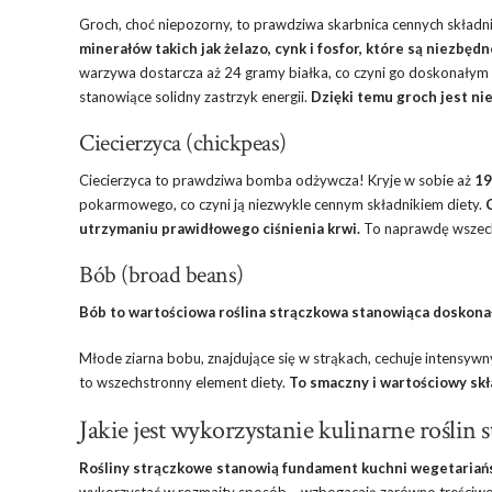
Groch, choć niepozorny, to prawdziwa skarbnica cennych skład
minerałów takich jak żelazo, cynk i fosfor, które są niezb
warzywa dostarcza aż 24 gramy białka, co czyni go doskonałym w
stanowiące solidny zastrzyk energii.
Dzięki temu groch jest nie
Ciecierzyca (chickpeas)
Ciecierzyca to prawdziwa bomba odżywcza! Kryje w sobie aż
19
pokarmowego, co czyni ją niezwykle cennym składnikiem diety.
utrzymaniu prawidłowego ciśnienia krwi.
To naprawdę wszech
Bób (broad beans)
Bób to wartościowa roślina strączkowa stanowiąca doskonałe
Młode ziarna bobu, znajdujące się w strąkach, cechuje intensywny
to wszechstronny element diety.
To smaczny i wartościowy skł
Jakie jest wykorzystanie kulinarne roślin
Rośliny strączkowe stanowią fundament kuchni wegetariańsk