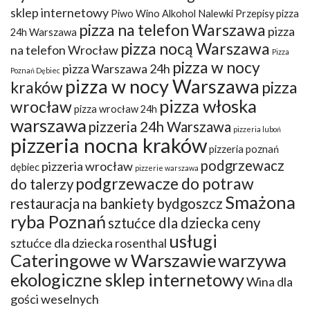
sklep internetowy
Piwo Wino Alkohol Nalewki Przepisy
pizza
pizza na telefon Warszawa
pizza
24h Warszawa
pizza nocą Warszawa
na telefon Wrocław
Pizza
pizza w nocy
pizza Warszawa 24h
Poznań Dębiec
pizza w nocy Warszawa
kraków
pizza
pizza włoska
wrocław
pizza wrocław 24h
warszawa
pizzeria 24h Warszawa
pizzeria luboń
pizzeria nocna kraków
pizzeria poznań
podgrzewacz
pizzeria wrocław
dębiec
pizzerie warszawa
podgrzewacze do potraw
do talerzy
Smażona
restauracja na bankiety bydgoszcz
ryba Poznań
sztućce dla dziecka ceny
usługi
sztućce dla dziecka rosenthal
Cateringowe w Warszawie
warzywa
ekologiczne sklep internetowy
Wina dla
gości weselnych