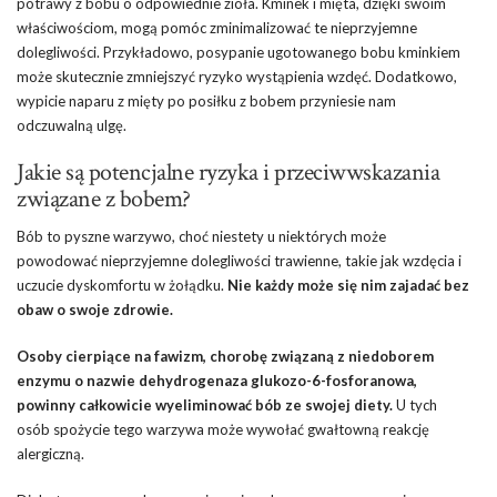
potrawy z bobu o odpowiednie zioła. Kminek i mięta, dzięki swoim
właściwościom, mogą pomóc zminimalizować te nieprzyjemne
dolegliwości. Przykładowo, posypanie ugotowanego bobu kminkiem
może skutecznie zmniejszyć ryzyko wystąpienia wzdęć. Dodatkowo,
wypicie naparu z mięty po posiłku z bobem przyniesie nam
odczuwalną ulgę.
Jakie są potencjalne ryzyka i przeciwwskazania
związane z bobem?
Bób to pyszne warzywo, choć niestety u niektórych może
powodować nieprzyjemne dolegliwości trawienne, takie jak wzdęcia i
uczucie dyskomfortu w żołądku.
Nie każdy może się nim zajadać bez
obaw o swoje zdrowie.
Osoby cierpiące na fawizm, chorobę związaną z niedoborem
enzymu o nazwie dehydrogenaza glukozo-6-fosforanowa,
powinny całkowicie wyeliminować bób ze swojej diety.
U tych
osób spożycie tego warzywa może wywołać gwałtowną reakcję
alergiczną.