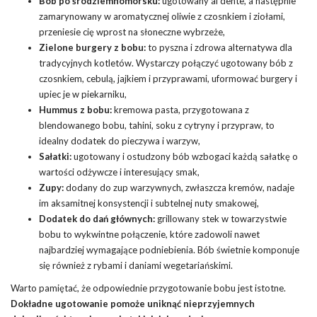
Bób po śródziemnomorsku:
ugotowany al dente, a następnie
zamarynowany w aromatycznej oliwie z czosnkiem i ziołami,
przeniesie cię wprost na słoneczne wybrzeże,
Zielone burgery z bobu:
to pyszna i zdrowa alternatywa dla
tradycyjnych kotletów. Wystarczy połączyć ugotowany bób z
czosnkiem, cebulą, jajkiem i przyprawami, uformować burgery i
upiec je w piekarniku,
Hummus z bobu:
kremowa pasta, przygotowana z
blendowanego bobu, tahini, soku z cytryny i przypraw, to
idealny dodatek do pieczywa i warzyw,
Sałatki:
ugotowany i ostudzony bób wzbogaci każdą sałatkę o
wartości odżywcze i interesujący smak,
Zupy:
dodany do zup warzywnych, zwłaszcza kremów, nadaje
im aksamitnej konsystencji i subtelnej nuty smakowej,
Dodatek do dań głównych:
grillowany stek w towarzystwie
bobu to wykwintne połączenie, które zadowoli nawet
najbardziej wymagające podniebienia. Bób świetnie komponuje
się również z rybami i daniami wegetariańskimi.
Warto pamiętać, że odpowiednie przygotowanie bobu jest istotne.
Dokładne ugotowanie pomoże uniknąć nieprzyjemnych