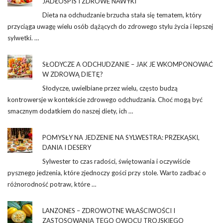
JADŁOSPIS I ZDROWE NAWYKI
Dieta na odchudzanie brzucha stała się tematem, który
przyciąga uwagę wielu osób dążących do zdrowego stylu życia i lepszej
sylwetki. …
SŁODYCZE A ODCHUDZANIE – JAK JE WKOMPONOWAĆ
W ZDROWĄ DIETĘ?
Słodycze, uwielbiane przez wielu, często budzą
kontrowersje w kontekście zdrowego odchudzania. Choć mogą być
smacznym dodatkiem do naszej diety, ich …
POMYSŁY NA JEDZENIE NA SYLWESTRA: PRZEKĄSKI,
DANIA I DESERY
Sylwester to czas radości, świętowania i oczywiście
pysznego jedzenia, które zjednoczy gości przy stole. Warto zadbać o
różnorodność potraw, które …
LANZONES – ZDROWOTNE WŁAŚCIWOŚCI I
ZASTOSOWANIA TEGO OWOCU TROJSKIEGO