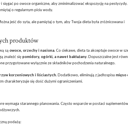
 sięgać po owoce organiczne, aby zminimalizować ekspozycję na pestycydy.
miętaj o regularnym piciu wody.
. Można jeść do syta, ale pamiętaj o tym, aby Twoja dieta była zróżnicowana i
nych produktów
awą są
owoce, orzechy i nasiona
. Co ciekawe, dieta ta akceptuje owoce w sz
gą znaleźć się
pomidory, ogórki, a nawet bakłażany
. Dopuszczalne jest równ
 one przygotowane wyłącznie ze składników pochodzenia naturalnego.
rzyw korzeniowych i liściastych
. Dodatkowo, eliminują z jadłospisu
mięso 
nizm charakteryzuje się dość dużymi ograniczeniami.
które wymaga starannego planowania. Często wsparcie w postaci suplementów
 odżywczych.
czną podażą: