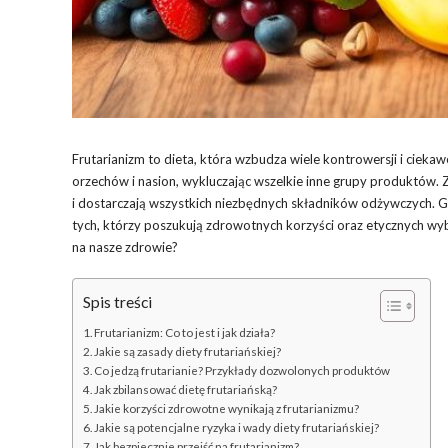
Frutarianizm to dieta, która wzbudza wiele kontrowersji i cieka
orzechów i nasion, wykluczając wszelkie inne grupy produktów. 
i dostarczają wszystkich niezbędnych składników odżywczych. Gł
tych, którzy poszukują zdrowotnych korzyści oraz etycznych wy
na nasze zdrowie?
Spis treści
Frutarianizm: Co to jest i jak działa?
Jakie są zasady diety frutariańskiej?
Co jedzą frutarianie? Przykłady dozwolonych produktów
Jak zbilansować dietę frutariańską?
Jakie korzyści zdrowotne wynikają z frutarianizmu?
Jakie są potencjalne ryzyka i wady diety frutariańskiej?
Jak bezpiecznie przejść na frutarianizm?