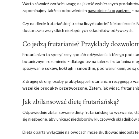
Warto również zwrócić uwagę na jakość wybieranych produktów i
zapominajmy także o odpowiednim
nawodnieniu organizmu
– pa
Czy na diecie frutariańskiej trzeba liczyć kalorie? Niekoniecznie
dostarczała wszystkich niezbędnych składników odżywczych.
Co jedzą frutarianie? Przykłady dozwolo
Frutarianizm to specyficzny sposób odżywiania, którego podst
botanicznym rozumieniu – dlatego też na talerzu frutarianina mo
spożywanie
soków, koktajli i smoothie
, pod warunkiem, że są
Z drugiej strony, osoby praktykujące frutarianizm rezygnują z
wa
wszelkie produkty przetworzone
. Zatem, jak widać, frutaria
Jak zbilansować dietę frutariańską?
Odpowiednie zbilansowanie diety frutariańskiej to wyzwanie, 
się niezbędne, aby uniknąć niedoborów kluczowych składników
Dieta oparta wyłącznie na owocach może skutkować niedostate