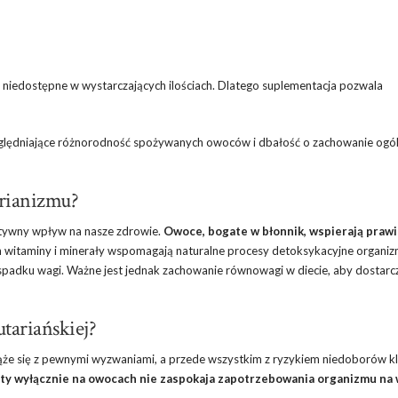
niedostępne w wystarczających ilościach. Dlatego suplementacja pozwala
zględniające różnorodność spożywanych owoców i dbałość o zachowanie ogól
arianizmu?
ytywny wpływ na nasze zdrowie.
Owoce, bogate w błonnik, wspierają praw
 witaminy i minerały wspomagają naturalne procesy detoksykacyjne organiz
padku wagi. Ważne jest jednak zachowanie równowagi w diecie, aby dostarc
utariańskiej?
 wiąże się z pewnymi wyzwaniami, a przede wszystkim z ryzykiem niedoborów 
arty wyłącznie na owocach nie zaspokaja zapotrzebowania organizmu na 