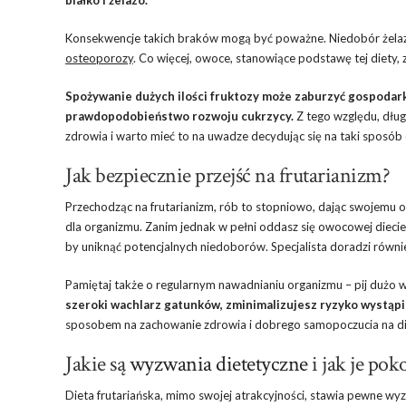
białko i żelazo.
Konsekwencje takich braków mogą być poważne. Niedobór żelaza
osteoporozy
. Co więcej, owoce, stanowiące podstawę tej diety, z
Spożywanie dużych ilości fruktozy może zaburzyć gospodar
prawdopodobieństwo rozwoju cukrzycy.
Z tego względu, dług
zdrowia i warto mieć to na uwadze decydując się na taki sposób
Jak bezpiecznie przejść na frutarianizm?
Przechodząc na frutarianizm, rób to stopniowo, dając swojemu o
dla organizmu. Zanim jednak w pełni oddasz się owocowej diecie
by uniknąć potencjalnych niedoborów. Specjalista doradzi równ
Pamiętaj także o regularnym nawadnianiu organizmu – pij duż
szeroki wachlarz gatunków, zminimalizujesz ryzyko wystąpi
sposobem na zachowanie zdrowia i dobrego samopoczucia na diec
Jakie są
wyzwania dietetyczne
i jak je pok
Dieta frutariańska, mimo swojej atrakcyjności, stawia pewne w