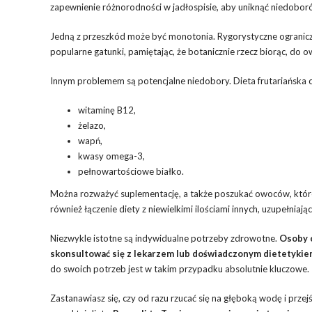
zapewnienie różnorodności w jadłospisie, aby uniknąć niedobo
Jedną z przeszkód może być monotonia. Rygorystyczne ogranicze
popularne gatunki, pamiętając, że botanicznie rzecz biorąc, do
Innym problemem są potencjalne niedobory. Dieta frutariańska 
witaminę B12,
żelazo,
wapń,
kwasy omega-3,
pełnowartościowe białko.
Można rozważyć suplementację, a także poszukać owoców, któ
również łączenie diety z niewielkimi ilościami innych, uzupełniaj
Niezwykle istotne są indywidualne potrzeby zdrowotne.
Osoby 
skonsultować się z lekarzem lub doświadczonym dietetykie
do swoich potrzeb jest w takim przypadku absolutnie kluczowe.
Zastanawiasz się, czy od razu rzucać się na głęboką wodę i prz