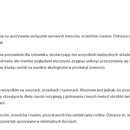
 się na spożywaniu wyłącznie surowych owoców, orzechów i nasion. Odrzuca 
ał.
ne pożywienie dla człowieka, dostarczając mu wszystkich niezbędnych skład
 zdrowie, ale również względami etycznymi, pragnąc uniknąć przyczyniania się
w, kładąc nacisk na aspekty ekologiczne w produkcji żywności.
e wszystkim na owocach, orzechach i nasionach. Kluczowe jest jednak, by poz
 stosujące tę dietę często rezygnują z gotowania i innych metod obróbki ter
aci.
ców, orzechów i nasion, pozyskanych bez uśmiercania rośliny. Oznacza to, 
uczone lub spożywane w minimalnych ilościach.