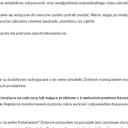
rów składników odżywczych, oraz uwzględnienie indywidualnego stanu zdrowi
nie się wyłącznie do owoców szybko potrafi znudzić. Warto sięgać po mniej
 owoców zaliczamy również awokado, pomidory czy ogórki.
często nie pokrywa zapotrzebowania na:
re są dodatkowo wzbogacane o te cenne składniki. Dobrym rozwiązaniem mo
ących produktów.
cierpiące na cukrzycę lub mające problemy z trawieniem powinny bezw
m.
Regularne monitorowanie poziomu cukru we krwi i odpowiednie dopasowa
ejść na pełny frutarianizm? Dobrym pomysłem na początek jest częściowe sto