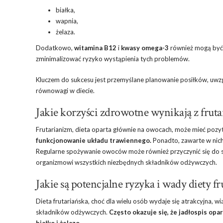
białka,
wapnia,
żelaza.
Dodatkowo,
witamina B12
i
kwasy omega-3
również mogą być 
zminimalizować ryzyko wystąpienia tych problemów.
Kluczem do sukcesu jest przemyślane planowanie posiłków, uw
równowagi w diecie.
Jakie korzyści zdrowotne wynikają z frut
Frutarianizm, dieta oparta głównie na owocach, może mieć poz
funkcjonowanie układu trawiennego.
Ponadto, zawarte w nich
Regularne spożywanie owoców może również przyczynić się do s
organizmowi wszystkich niezbędnych składników odżywczych.
Jakie są potencjalne ryzyka i wady diety fr
Dieta frutariańska, choć dla wielu osób wydaje się atrakcyjna,
składników odżywczych.
Często okazuje się, że jadłospis op