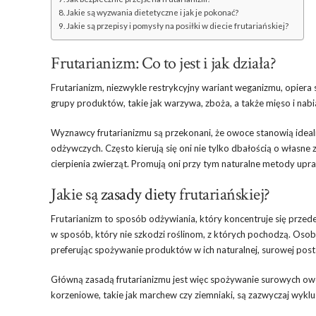
Jakie są wyzwania dietetyczne i jak je pokonać?
Jakie są przepisy i pomysły na posiłki w diecie frutariańskiej?
Frutarianizm: Co to jest i jak działa?
Frutarianizm, niezwykle restrykcyjny wariant weganizmu, opiera
grupy produktów, takie jak warzywa, zboża, a także mięso i nabi
Wyznawcy frutarianizmu są przekonani, że owoce stanowią ideal
odżywczych. Często kierują się oni nie tylko dbałością o własne
cierpienia zwierząt. Promują oni przy tym naturalne metody upra
Jakie są
zasady diety
frutariańskiej?
Frutarianizm to sposób odżywiania, który koncentruje się przed
w sposób, który nie szkodzi roślinom, z których pochodzą. Osoby
preferując spożywanie produktów w ich naturalnej, surowej post
Główną zasadą frutarianizmu jest więc spożywanie surowych owo
korzeniowe, takie jak marchew czy ziemniaki, są zazwyczaj wykl