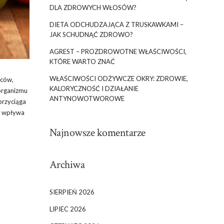
DLA ZDROWYCH WŁOSÓW?
DIETA ODCHUDZAJĄCA Z TRUSKAWKAMI –
JAK SCHUDNĄĆ ZDROWO?
AGREST – PROZDROWOTNE WŁAŚCIWOŚCI,
KTÓRE WARTO ZNAĆ
WŁAŚCIWOŚCI ODŻYWCZE OKRY: ZDROWIE,
oców,
KALORYCZNOŚĆ I DZIAŁANIE
 organizmu
ANTYNOWOTWOROWE
przyciąga
ak wpływa
Najnowsze komentarze
Archiwa
SIERPIEŃ 2026
LIPIEC 2026