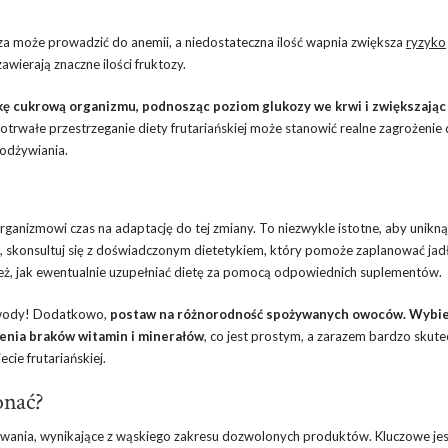
 może prowadzić do anemii, a niedostateczna ilość wapnia zwiększa
ryzyko
awierają znaczne ilości fruktozy.
kę cukrową organizmu, podnosząc poziom glukozy we krwi i zwiększając
otrwałe przestrzeganie diety frutariańskiej może stanowić realne zagrożenie 
 odżywiania.
rganizmowi czas na adaptację do tej zmiany. To niezwykle istotne, aby unikn
, skonsultuj się z doświadczonym dietetykiem, który pomoże zaplanować jadł
ież, jak ewentualnie uzupełniać dietę za pomocą odpowiednich suplementów.
o wody! Dodatkowo,
postaw na różnorodność spożywanych owoców. Wybie
enia braków witamin i minerałów
, co jest prostym, a zarazem bardzo skut
ie frutariańskiej.
onać?
yzwania, wynikające z wąskiego zakresu dozwolonych produktów. Kluczowe jes