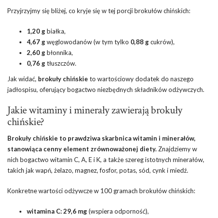
Przyjrzyjmy się bliżej, co kryje się w tej porcji brokułów chińskich:
1,20 g
białka,
4,67 g
węglowodanów (w tym tylko
0,88 g
cukrów),
2,60 g
błonnika,
0,76 g
tłuszczów.
Jak widać,
brokuły chińskie
to wartościowy dodatek do naszego
jadłospisu, oferujący bogactwo niezbędnych składników odżywczych.
Jakie witaminy i minerały zawierają brokuły
chińskie?
Brokuły chińskie to prawdziwa skarbnica witamin i minerałów,
stanowiąca cenny element zrównoważonej diety.
Znajdziemy w
nich bogactwo witamin C, A, E i K, a także szereg istotnych minerałów,
takich jak wapń, żelazo, magnez, fosfor, potas, sód, cynk i miedź.
Konkretne wartości odżywcze w 100 gramach brokułów chińskich:
witamina C: 29,6 mg
(wspiera odporność),