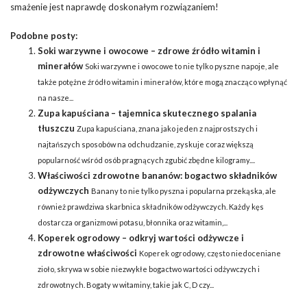
smażenie jest naprawdę doskonałym rozwiązaniem!
Podobne posty:
Soki warzywne i owocowe – zdrowe źródło witamin i
minerałów
Soki warzywne i owocowe to nie tylko pyszne napoje, ale
także potężne źródło witamin i minerałów, które mogą znacząco wpłynąć
na nasze...
Zupa kapuściana – tajemnica skutecznego spalania
tłuszczu
Zupa kapuściana, znana jako jeden z najprostszych i
najtańszych sposobów na odchudzanie, zyskuje coraz większą
popularność wśród osób pragnących zgubić zbędne kilogramy....
Właściwości zdrowotne bananów: bogactwo składników
odżywczych
Banany to nie tylko pyszna i popularna przekąska, ale
również prawdziwa skarbnica składników odżywczych. Każdy kęs
dostarcza organizmowi potasu, błonnika oraz witamin,...
Koperek ogrodowy – odkryj wartości odżywcze i
zdrowotne właściwości
Koperek ogrodowy, często niedoceniane
zioło, skrywa w sobie niezwykłe bogactwo wartości odżywczych i
zdrowotnych. Bogaty w witaminy, takie jak C, D czy...