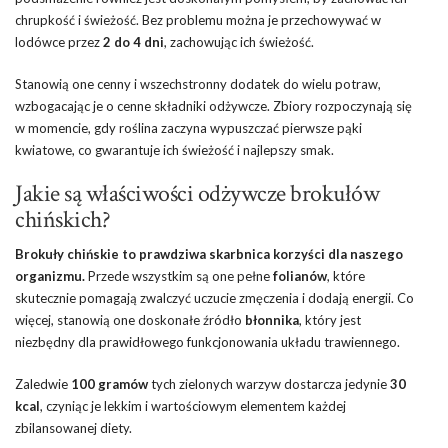
chrupkość i świeżość. Bez problemu można je przechowywać w
lodówce przez
2 do 4 dni
, zachowując ich świeżość.
Stanowią one cenny i wszechstronny dodatek do wielu potraw,
wzbogacając je o cenne składniki odżywcze. Zbiory rozpoczynają się
w momencie, gdy roślina zaczyna wypuszczać pierwsze pąki
kwiatowe, co gwarantuje ich świeżość i najlepszy smak.
Jakie są właściwości odżywcze brokułów
chińskich?
Brokuły chińskie to prawdziwa skarbnica korzyści dla naszego
organizmu.
Przede wszystkim są one pełne
folianów
, które
skutecznie pomagają zwalczyć uczucie zmęczenia i dodają energii. Co
więcej, stanowią one doskonałe źródło
błonnika
, który jest
niezbędny dla prawidłowego funkcjonowania układu trawiennego.
Zaledwie
100 gramów
tych zielonych warzyw dostarcza jedynie
30
kcal
, czyniąc je lekkim i wartościowym elementem każdej
zbilansowanej diety.