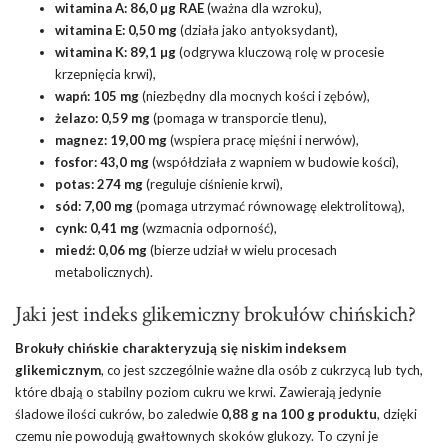
witamina A: 86,0 µg RAE
(ważna dla wzroku),
witamina E
: 0,50 mg
(działa jako antyoksydant),
witamina K: 89,1 µg
(odgrywa kluczową rolę w procesie
krzepnięcia krwi),
wapń: 105 mg
(niezbędny dla mocnych kości i zębów),
żelazo: 0,59 mg
(pomaga w transporcie tlenu),
magnez: 19,00 mg
(wspiera pracę mięśni i nerwów),
fosfor: 43,0 mg
(współdziała z wapniem w budowie kości),
potas: 274 mg
(reguluje ciśnienie krwi),
sód: 7,00 mg
(pomaga utrzymać równowagę elektrolitową),
cynk: 0,41 mg
(wzmacnia odporność),
miedź: 0,06 mg
(bierze udział w wielu procesach
metabolicznych).
Jaki jest indeks glikemiczny brokułów chińskich?
Brokuły chińskie charakteryzują się niskim indeksem
glikemicznym
, co jest szczególnie ważne dla osób z cukrzycą lub tych,
które dbają o stabilny poziom cukru we krwi. Zawierają jedynie
śladowe ilości cukrów, bo zaledwie
0,88 g na 100 g produktu
, dzięki
czemu nie powodują gwałtownych skoków glukozy. To czyni je