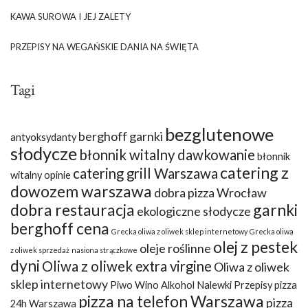
KAWA SUROWA I JEJ ZALETY
PRZEPISY NA WEGAŃSKIE DANIA NA ŚWIĘTA
Tagi
bezglutenowe
berghoff garnki
antyoksydanty
słodycze
błonnik witalny dawkowanie
błonnik
catering z
catering grill Warszawa
witalny opinie
dowozem warszawa
dobra pizza Wrocław
dobra restauracja
garnki
ekologiczne słodycze
berghoff cena
Grecka oliwa z oliwek sklep internetowy
Grecka oliwa
olej z pestek
oleje roślinne
z oliwek sprzedaż
nasiona strączkowe
dyni
Oliwa z oliwek extra virgine
Oliwa z oliwek
sklep internetowy
Piwo Wino Alkohol Nalewki Przepisy
pizza
pizza na telefon Warszawa
pizza
24h Warszawa