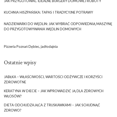
JAK PRZYGOTOWAĆ IDEALNE BURGERY DOMOWEJ ROBOTY
KUCHNIA HISZPAŃSKA: TAPAS I TRADYCYJNE POTRAWY
NADZIEWARKI DO WĘDLIN: JAK WYBRAĆ ODPOWIEDNIĄ MASZYNĘ
DO PRZYGOTOWYWANIA WĘDLIN DOMOWYCH
Pizzeria Poznań Dębiec, jadłodajnia
Ostatnie wpisy
JABŁKA – WŁAŚCIWOŚCI, WARTOŚCI ODŻYWCZE I KORZYŚCI
ZDROWOTNE
KERATYNA W DIECIE – JAK WPROWADZIĆ JĄ DLA ZDROWYCH
WŁOSÓW?
DIETA ODCHUDZAJĄCA Z TRUSKAWKAMI – JAK SCHUDNĄĆ
ZDROWO?