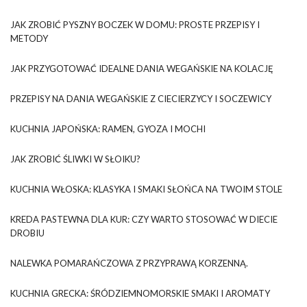
JAK ZROBIĆ PYSZNY BOCZEK W DOMU: PROSTE PRZEPISY I
METODY
JAK PRZYGOTOWAĆ IDEALNE DANIA WEGAŃSKIE NA KOLACJĘ
PRZEPISY NA DANIA WEGAŃSKIE Z CIECIERZYCY I SOCZEWICY
KUCHNIA JAPOŃSKA: RAMEN, GYOZA I MOCHI
JAK ZROBIĆ ŚLIWKI W SŁOIKU?
KUCHNIA WŁOSKA: KLASYKA I SMAKI SŁOŃCA NA TWOIM STOLE
KREDA PASTEWNA DLA KUR: CZY WARTO STOSOWAĆ W DIECIE
DROBIU
NALEWKA POMARAŃCZOWA Z PRZYPRAWĄ KORZENNĄ.
KUCHNIA GRECKA: ŚRÓDZIEMNOMORSKIE SMAKI I AROMATY