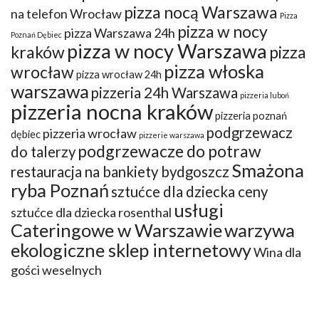
pizza nocą Warszawa
na telefon Wrocław
Pizza
pizza w nocy
pizza Warszawa 24h
Poznań Dębiec
pizza w nocy Warszawa
kraków
pizza
pizza włoska
wrocław
pizza wrocław 24h
warszawa
pizzeria 24h Warszawa
pizzeria luboń
pizzeria nocna kraków
pizzeria poznań
podgrzewacz
pizzeria wrocław
dębiec
pizzerie warszawa
podgrzewacze do potraw
do talerzy
Smażona
restauracja na bankiety bydgoszcz
ryba Poznań
sztućce dla dziecka ceny
usługi
sztućce dla dziecka rosenthal
Cateringowe w Warszawie
warzywa
ekologiczne sklep internetowy
Wina dla
gości weselnych