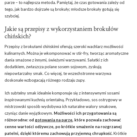
parze – to najlepsza metoda. Pamiętaj, że czas gotowania zależy od
tego, jak bardzo dojrzałe są brokuły; młodsze brokuły gotują się
szybciej.
Jakie są przepisy z wykorzystaniem brokułów
chińskich?
Przepisy z brokułami chińskimi oferują szeroki wachlarz możliwości
kulinarnych. Można je wkomponować w stir-fry, tworząc aromatyczne
dania smażone z innymi, świeżymi warzywami. Sałatki z ich
dodatkiem, zwłaszcza polane sosem sojowym, zyskują
niepowtarzalny smak. Co więcej, te wszechstronne warzywa
doskonale wzbogacają różnego rodzaju zupy.
Ich subtelny smak idealnie komponuje się z intensywnymi sosami
inspirowanymi kuchnią orientalną. Przykładowo, sos ostrygowy w
mistrzowski sposób wydobywa ich naturalne walory smakowe,
czyniąc danie wyjątkowym.
Możliwości ich przygotowania są
różnorodne: od
gotowania na parze
, które pozwala zachować
cenne wartości odżywcze, po krótkie smażenie na rozgrzanej
patelni, dzięki któremu zachowują przyjemną chrupkość.
Krótkie