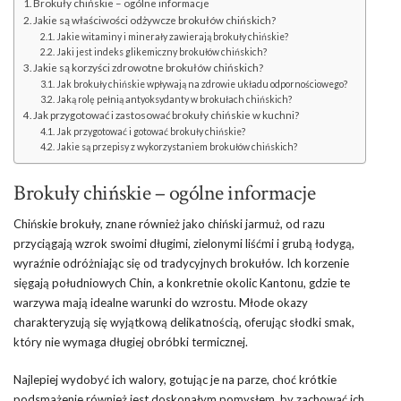
Brokuły chińskie – ogólne informacje
Jakie są właściwości odżywcze brokułów chińskich?
Jakie witaminy i minerały zawierają brokuły chińskie?
Jaki jest indeks glikemiczny brokułów chińskich?
Jakie są korzyści zdrowotne brokułów chińskich?
Jak brokuły chińskie wpływają na zdrowie układu odpornościowego?
Jaką rolę pełnią antyoksydanty w brokułach chińskich?
Jak przygotować i zastosować brokuły chińskie w kuchni?
Jak przygotować i gotować brokuły chińskie?
Jakie są przepisy z wykorzystaniem brokułów chińskich?
Brokuły chińskie – ogólne informacje
Chińskie brokuły, znane również jako chiński jarmuż, od razu
przyciągają wzrok swoimi długimi, zielonymi liśćmi i grubą łodygą,
wyraźnie odróżniając się od tradycyjnych brokułów. Ich korzenie
sięgają południowych Chin, a konkretnie okolic Kantonu, gdzie te
warzywa mają idealne warunki do wzrostu. Młode okazy
charakteryzują się wyjątkową delikatnością, oferując słodki smak,
który nie wymaga długiej obróbki termicznej.
Najlepiej wydobyć ich walory, gotując je na parze, choć krótkie
podsmażenie również jest doskonałym pomysłem, by zachować ich