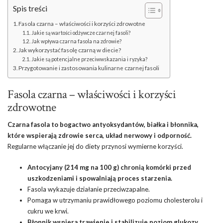
Spis treści
Fasola czarna – właściwości i korzyści zdrowotne
Jakie są wartości odżywcze czarnej fasoli?
Jak wpływa czarna fasola na zdrowie?
Jak wykorzystać fasolę czarną w diecie?
Jakie są potencjalne przeciwwskazania i ryzyka?
Przygotowanie i zastosowania kulinarne czarnej fasoli
Fasola czarna – właściwości i korzyści
zdrowotne
Czarna fasola to bogactwo antyoksydantów, białka i błonnika,
które wspierają zdrowie serca, układ nerwowy i odporność.
Regularne włączanie jej do diety przynosi wymierne korzyści.
Antocyjany (214 mg na 100 g) chronią komórki przed
uszkodzeniami i spowalniają proces starzenia.
Fasola wykazuje
działanie przeciwzapalne
.
Pomaga w utrzymaniu prawidłowego poziomu cholesterolu i
cukru we krwi.
Błonnik wspiera trawienie i stabilizuje poziom glukozy.