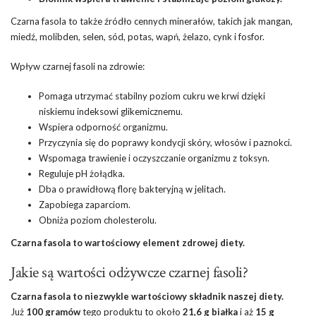
Czarna fasola to także źródło cennych minerałów, takich jak mangan,
miedź, molibden, selen, sód, potas, wapń, żelazo, cynk i fosfor.
Wpływ czarnej fasoli na zdrowie:
Pomaga utrzymać stabilny poziom cukru we krwi dzięki
niskiemu indeksowi glikemicznemu.
Wspiera
odporność organizmu
.
Przyczynia się do poprawy kondycji skóry, włosów i paznokci.
Wspomaga trawienie i
oczyszczanie organizmu
z toksyn.
Reguluje pH żołądka.
Dba o prawidłową florę bakteryjną w jelitach.
Zapobiega zaparciom.
Obniża poziom cholesterolu.
Czarna fasola to wartościowy element zdrowej diety.
Jakie są wartości odżywcze czarnej fasoli?
Czarna fasola to niezwykle wartościowy składnik naszej diety.
Już
100 gramów
tego produktu to około
21,6 g białka
i aż
15 g