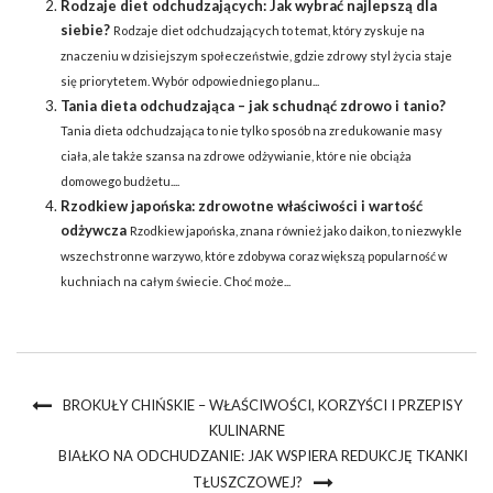
Rodzaje diet odchudzających: Jak wybrać najlepszą dla
siebie?
Rodzaje diet odchudzających to temat, który zyskuje na
znaczeniu w dzisiejszym społeczeństwie, gdzie zdrowy styl życia staje
się priorytetem. Wybór odpowiedniego planu...
Tania dieta odchudzająca – jak schudnąć zdrowo i tanio?
Tania dieta odchudzająca to nie tylko sposób na zredukowanie masy
ciała, ale także szansa na zdrowe odżywianie, które nie obciąża
domowego budżetu....
Rzodkiew japońska: zdrowotne właściwości i wartość
odżywcza
Rzodkiew japońska, znana również jako daikon, to niezwykle
wszechstronne warzywo, które zdobywa coraz większą popularność w
kuchniach na całym świecie. Choć może...
BROKUŁY CHIŃSKIE – WŁAŚCIWOŚCI, KORZYŚCI I PRZEPISY
KULINARNE
BIAŁKO NA ODCHUDZANIE: JAK WSPIERA REDUKCJĘ TKANKI
TŁUSZCZOWEJ?