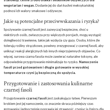
stanowiąc cenne źródło białka i składników odżywczych dla
wegetarian i wegan.
Dodanie jej do dań kuchni meksykańskiej
podnosi ich walory smakowe i odżywcze.
Jakie są potencjalne przeciwwskazania i ryzyka?
Spożywanie czarnej fasoli jest zazwyczaj bezpieczne, choć u
niektórych osób, zwłaszcza przy większych porcjach, mogą wystąpić
dolegliwości trawienne, takie jak wzdęcia czy gazy. Osoby, które źle
tolerują rośliny strączkowe, powinny zrezygnować z czarnej fasoli, aby
uniknąć reakcji alergicznych lub innych nieprzyjemnych objawów. Co
więcej, surowa czarna fasola może zawierać naturalne toksyny, ale
odpowiednie przygotowanie minimalizuje to ryzyko.
Namoczenie
fasoli przed gotowaniem i długie gotowanie w wysokiej
temperaturze czyni ją bezpieczną do spożycia.
Przygotowanie i zastosowania kulinarne
czarnej fasoli
Przygotowanie
czarnej fasoli
jest zaskakująco łatwe. Pierwszym
krokiem jest jej namoczenie, co znacznie skraca późniejszy czas
gotowania i jednocześnie poprawia jej strawność, czyniąc ją lżejszą dla