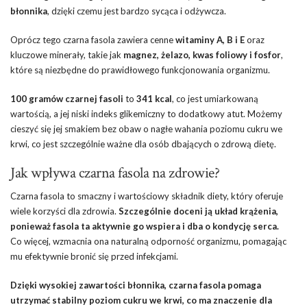
błonnika
, dzięki czemu jest bardzo sycąca i odżywcza.
Oprócz tego czarna fasola zawiera cenne
witaminy A, B i E
oraz
kluczowe minerały, takie jak
magnez, żelazo, kwas foliowy i fosfor
,
które są niezbędne do prawidłowego funkcjonowania organizmu.
100 gramów czarnej fasoli
to
341 kcal
, co jest umiarkowaną
wartością, a jej niski indeks glikemiczny to dodatkowy atut. Możemy
cieszyć się jej smakiem bez obaw o nagłe wahania poziomu cukru we
krwi, co jest szczególnie ważne dla osób dbających o zdrową dietę.
Jak wpływa czarna fasola na zdrowie?
Czarna fasola to smaczny i wartościowy składnik diety, który oferuje
wiele korzyści dla zdrowia.
Szczególnie doceni ją układ krążenia,
ponieważ fasola ta aktywnie go wspiera i dba o kondycję serca.
Co więcej, wzmacnia ona naturalną odporność organizmu, pomagając
mu efektywnie bronić się przed infekcjami.
Dzięki wysokiej zawartości błonnika, czarna fasola pomaga
utrzymać stabilny poziom cukru we krwi, co ma znaczenie dla