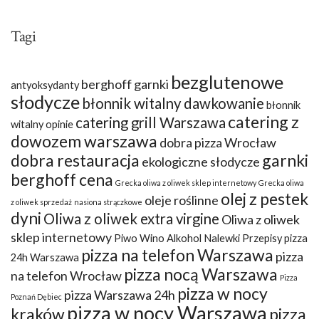
Tagi
bezglutenowe
berghoff garnki
antyoksydanty
słodycze
błonnik witalny dawkowanie
błonnik
catering z
catering grill Warszawa
witalny opinie
dowozem warszawa
dobra pizza Wrocław
dobra restauracja
garnki
ekologiczne słodycze
berghoff cena
Grecka oliwa z oliwek sklep internetowy
Grecka oliwa
olej z pestek
oleje roślinne
z oliwek sprzedaż
nasiona strączkowe
dyni
Oliwa z oliwek extra virgine
Oliwa z oliwek
sklep internetowy
Piwo Wino Alkohol Nalewki Przepisy
pizza
pizza na telefon Warszawa
pizza
24h Warszawa
pizza nocą Warszawa
na telefon Wrocław
Pizza
pizza w nocy
pizza Warszawa 24h
Poznań Dębiec
pizza w nocy Warszawa
kraków
pizza