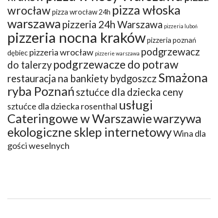
pizza włoska
wrocław
pizza wrocław 24h
warszawa
pizzeria 24h Warszawa
pizzeria luboń
pizzeria nocna kraków
pizzeria poznań
podgrzewacz
pizzeria wrocław
dębiec
pizzerie warszawa
podgrzewacze do potraw
do talerzy
Smażona
restauracja na bankiety bydgoszcz
ryba Poznań
sztućce dla dziecka ceny
usługi
sztućce dla dziecka rosenthal
Cateringowe w Warszawie
warzywa
ekologiczne sklep internetowy
Wina dla
gości weselnych