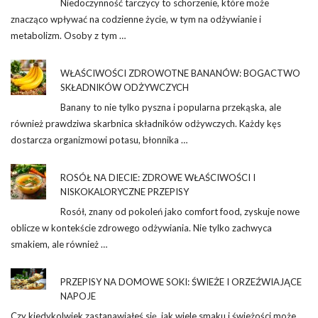
Niedoczynność tarczycy to schorzenie, które może
znacząco wpływać na codzienne życie, w tym na odżywianie i
metabolizm. Osoby z tym …
WŁAŚCIWOŚCI ZDROWOTNE BANANÓW: BOGACTWO
SKŁADNIKÓW ODŻYWCZYCH
Banany to nie tylko pyszna i popularna przekąska, ale
również prawdziwa skarbnica składników odżywczych. Każdy kęs
dostarcza organizmowi potasu, błonnika …
ROSÓŁ NA DIECIE: ZDROWE WŁAŚCIWOŚCI I
NISKOKALORYCZNE PRZEPISY
Rosół, znany od pokoleń jako comfort food, zyskuje nowe
oblicze w kontekście zdrowego odżywiania. Nie tylko zachwyca
smakiem, ale również …
PRZEPISY NA DOMOWE SOKI: ŚWIEŻE I ORZEŹWIAJĄCE
NAPOJE
Czy kiedykolwiek zastanawiałeś się, jak wiele smaku i świeżości może