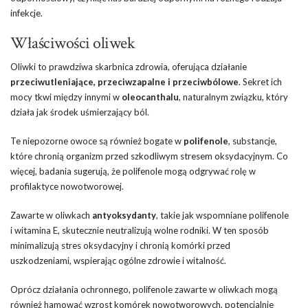
infekcje.
Właściwości oliwek
Oliwki to prawdziwa skarbnica zdrowia, oferująca działanie
przeciwutleniające, przeciwzapalne i przeciwbólowe
. Sekret ich
mocy tkwi między innymi w
oleocanthalu
, naturalnym związku, który
działa jak środek uśmierzający ból.
Te niepozorne owoce są również bogate w
polifenole
, substancje,
które chronią organizm przed szkodliwym stresem oksydacyjnym. Co
więcej, badania sugerują, że polifenole mogą odgrywać rolę w
profilaktyce nowotworowej.
Zawarte w oliwkach
antyoksydanty
, takie jak wspomniane polifenole
i witamina E, skutecznie neutralizują wolne rodniki. W ten sposób
minimalizują stres oksydacyjny i chronią komórki przed
uszkodzeniami, wspierając ogólne zdrowie i witalność.
Oprócz działania ochronnego, polifenole zawarte w oliwkach mogą
również hamować wzrost komórek nowotworowych, potencjalnie