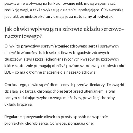
pozytywnie wpływają na
funkcjonowanie jelit
, mogą wspomagać
redukcję wagi, a także wykazują działanie uspokajające. Ciekawostką
jest fakt, że niektóre kultury uznają je za
naturalny afrodyzjak
.
Jak oliwki wpływają na zdrowie układu sercowo-
naczyniowego?
Oliwki to prawdziwy sprzymierzeniec zdrowego serca i sprawnych
naczyń krwionośnych. Ich sekret tkwi w bogactwie zdrowych
tłuszczów, a zwłaszcza jednonienasyconych kwasów tłuszczowych,
które skutecznie pomagają obniżyć poziom szkodliwego cholesterolu
LDL – co ma ogromne znaczenie dla naszego zdrowia.
Oprócz tego, oliwki są źródłem cennych przeciwutleniaczy. Te związki
działają jak tarcza, chroniąc cholesterol przed utlenianiem, a tym
samym redukując ryzyko rozwoju miażdżycy, poważnej choroby
układu krążenia.
Regularne spożywanie oliwek to prosty sposób na wsparcie
profilaktyki chorób serca. Co więcej, pomagają one: