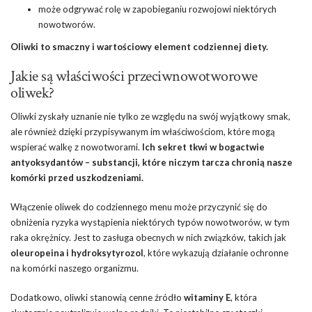
może odgrywać rolę w zapobieganiu rozwojowi niektórych
nowotworów.
Oliwki to smaczny i wartościowy element codziennej diety.
Jakie są właściwości przeciwnowotworowe
oliwek?
Oliwki zyskały uznanie nie tylko ze względu na swój wyjątkowy smak,
ale również dzięki przypisywanym im właściwościom, które mogą
wspierać walkę z nowotworami.
Ich sekret tkwi w bogactwie
antyoksydantów – substancji, które niczym tarcza chronią nasze
komórki przed uszkodzeniami.
Włączenie oliwek do codziennego menu może przyczynić się do
obniżenia ryzyka wystąpienia niektórych typów nowotworów, w tym
raka okrężnicy. Jest to zasługa obecnych w nich związków, takich jak
oleuropeina i hydroksytyrozol
, które wykazują działanie ochronne
na komórki naszego organizmu.
Dodatkowo, oliwki stanowią cenne źródło
witaminy E
, która