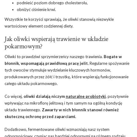
podnieść poziom dobrego cholesterolu,
obniżyć ciśnienie krwi.
Wszystkie te korzyści sprawiają, że oliwki stanowią niezwykle
wartościowy element codziennej diety.
Jak oliwki wspierają trawienie w układzie
pokarmowym?
Oliwki to prawdziwi sprzymierzeńcy naszego trawienia.
Bogate w
błonnik, wspomagają prawidłową pracę jelit.
Regularne spożywanie
tych owoców stymuluje wydzielanie kluczowych hormonów,
produkowanych przez żółć i trzustkę, które wspierają funkcjonowanie
całego układu pokarmowego.
Co więcej,
oliwki działają niczym
naturalne probiotyki
, pozytywnie
wpływając na mikroflorę jelitową i tym samym na ogólną kondycję
układu trawiennego.
Zawarty w nich błonnik stanowi również
skuteczną ochronę przed zaparciami.
Dodatkowo, fermentowane oliwki wzmacniają nasz system
odpornościowy, czyniąc nas bardziej odpornymi na różnego rodzaju