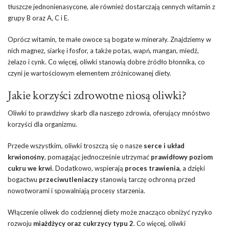
tłuszcze jednonienasycone, ale również dostarczają cennych witamin z
grupy B oraz A, C i E.
Oprócz witamin, te małe owoce są bogate w minerały. Znajdziemy w
nich magnez, siarkę i fosfor, a także potas, wapń, mangan, miedź,
żelazo i cynk. Co więcej, oliwki stanowią dobre źródło błonnika, co
czyni je wartościowym elementem zróżnicowanej diety.
Jakie korzyści zdrowotne niosą oliwki?
Oliwki to prawdziwy skarb dla naszego zdrowia, oferujący mnóstwo
korzyści dla organizmu.
Przede wszystkim, oliwki troszczą się o nasze
serce i układ
krwionośny
, pomagając jednocześnie utrzymać
prawidłowy poziom
cukru we krwi
. Dodatkowo, wspierają
proces trawienia
, a dzięki
bogactwu
przeciwutleniaczy
stanowią tarczę ochronną przed
nowotworami i spowalniają procesy starzenia.
Włączenie oliwek do codziennej diety może znacząco obniżyć ryzyko
rozwoju
miażdżycy oraz cukrzycy typu 2
. Co więcej, oliwki