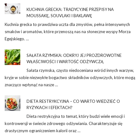
KUCHNIA GRECKA: TRADYCYJNE PRZEPISY NA
MOUSSAKĘ, SOUVLAKI I BAKLAWĘ
Kuchnia grecka to prawdziwa uczta dla zmysłów, pełna intensywnych
smaków i aromatów, które przenoszą nas na słoneczne wyspy Morza
Egejskiego. …
SAŁATA RZYMSKA: ODKRYJ JEJ PROZDROWOTNE
WŁAŚCIWOŚCI I WARTOŚĆ ODŻYWCZĄ
Sałata rzymska, często niedoceniana wśród innych warzyw,
kryje w sobie niezwykłe bogactwo składników odżywczych, które mogą
znacząco wpłynąć na nasze …
DIETA RESTRYKCYJNA – CO WARTO WIEDZIEĆ O
RYZYKACH I EFEKTACH?
Dieta restrykcyjna to temat, który budzi wiele emocji i
kontrowersji w świecie zdrowego odżywiania. Charakteryzuje się
drastycznym ograniczeniem kalorii oraz …