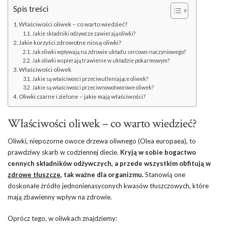
Spis treści
Właściwości oliwek – co warto wiedzieć?
Jakie składniki odżywcze zawierają oliwki?
Jakie korzyści zdrowotne niosą oliwki?
Jak oliwki wpływają na zdrowie układu sercowo-naczyniowego?
Jak oliwki wspierają trawienie w układzie pokarmowym?
Właściwości oliwek
Jakie są właściwości przeciwutleniające oliwek?
Jakie są właściwości przeciwnowotworowe oliwek?
Oliwki czarne i zielone – jakie mają właściwości?
Właściwości oliwek – co warto wiedzieć?
Oliwki, niepozorne owoce drzewa oliwnego (Olea europaea), to
prawdziwy skarb w codziennej diecie.
Kryją w sobie bogactwo
cennych składników odżywczych, a przede wszystkim obfitują w
zdrowe tłuszcze
, tak ważne dla organizmu.
Stanowią one
doskonałe źródło jednonienasyconych kwasów tłuszczowych, które
mają zbawienny wpływ na zdrowie.
Oprócz tego, w oliwkach znajdziemy: