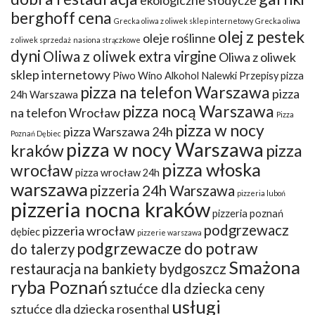
ekologiczne słodycze
berghoff cena
Grecka oliwa z oliwek sklep internetowy
Grecka oliwa
olej z pestek
oleje roślinne
z oliwek sprzedaż
nasiona strączkowe
dyni
Oliwa z oliwek extra virgine
Oliwa z oliwek
sklep internetowy
Piwo Wino Alkohol Nalewki Przepisy
pizza
pizza na telefon Warszawa
pizza
24h Warszawa
pizza nocą Warszawa
na telefon Wrocław
Pizza
pizza w nocy
pizza Warszawa 24h
Poznań Dębiec
pizza w nocy Warszawa
kraków
pizza
pizza włoska
wrocław
pizza wrocław 24h
warszawa
pizzeria 24h Warszawa
pizzeria luboń
pizzeria nocna kraków
pizzeria poznań
podgrzewacz
pizzeria wrocław
dębiec
pizzerie warszawa
podgrzewacze do potraw
do talerzy
Smażona
restauracja na bankiety bydgoszcz
ryba Poznań
sztućce dla dziecka ceny
usługi
sztućce dla dziecka rosenthal