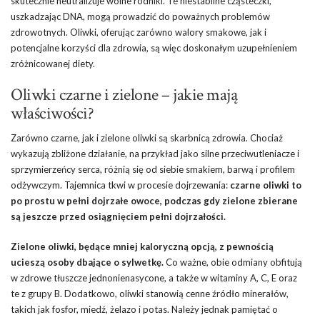
skutecznie neutralizuje wolne rodniki. Te niestabilne cząsteczki,
uszkadzając DNA, mogą prowadzić do poważnych problemów
zdrowotnych. Oliwki, oferując zarówno walory smakowe, jak i
potencjalne korzyści dla zdrowia, są więc doskonałym uzupełnieniem
zróżnicowanej diety.
Oliwki czarne i zielone – jakie mają
właściwości?
Zarówno czarne, jak i zielone oliwki są skarbnicą zdrowia. Chociaż
wykazują zbliżone działanie, na przykład jako silne przeciwutleniacze i
sprzymierzeńcy serca, różnią się od siebie smakiem, barwą i profilem
odżywczym. Tajemnica tkwi w procesie dojrzewania:
czarne oliwki to
po prostu w pełni dojrzałe owoce, podczas gdy zielone zbierane
są jeszcze przed osiągnięciem pełni dojrzałości.
Zielone oliwki, będące mniej kaloryczną opcją, z pewnością
ucieszą osoby dbające o sylwetkę.
Co ważne, obie odmiany obfitują
w zdrowe tłuszcze jednonienasycone, a także w witaminy A, C, E oraz
te z grupy B. Dodatkowo, oliwki stanowią cenne źródło minerałów,
takich jak fosfor, miedź, żelazo i potas. Należy jednak pamiętać o