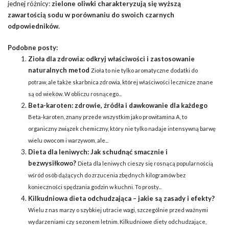
jednej różnicy:
zielone oliwki charakteryzują się wyższą
zawartością sodu w porównaniu do swoich czarnych
odpowiedników.
Podobne posty:
Zioła dla zdrowia: odkryj właściwości i zastosowanie
naturalnych metod
Zioła to nie tylko aromatyczne dodatki do
potraw, ale także skarbnica zdrowia, której właściwości lecznicze znane
są od wieków. W obliczu rosnącego...
Beta-karoten: zdrowie, źródła i dawkowanie dla każdego
Beta-karoten, znany przede wszystkim jako prowitamina A, to
organiczny związek chemiczny, który nie tylko nadaje intensywną barwę
wielu owocom i warzywom, ale...
Dieta dla leniwych: Jak schudnąć smacznie i
bezwysiłkowo?
Dieta dla leniwych cieszy się rosnącą popularnością
wśród osób dążących do zrzucenia zbędnych kilogramów bez
konieczności spędzania godzin w kuchni. To prosty...
Kilkudniowa dieta odchudzająca – jakie są zasady i efekty?
Wielu z nas marzy o szybkiej utracie wagi, szczególnie przed ważnymi
wydarzeniami czy sezonem letnim. Kilkudniowe diety odchudzające,