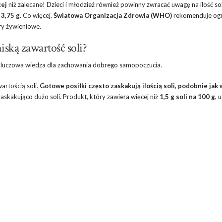
cej
niż zalecane! Dzieci i młodzież również powinny zwracać uwagę na ilość sol
 3,75 g
. Co więcej,
Światowa Organizacja Zdrowia (WHO)
rekomenduje ogr
ry żywieniowe.
iską zawartość soli?
 kluczowa wiedza dla zachowania dobrego samopoczucia.
rtością soli.
Gotowe posiłki często zaskakują ilością soli, podobnie jak 
kakująco dużo soli. Produkt, który zawiera więcej niż
1,5 g soli na 100 g
, 