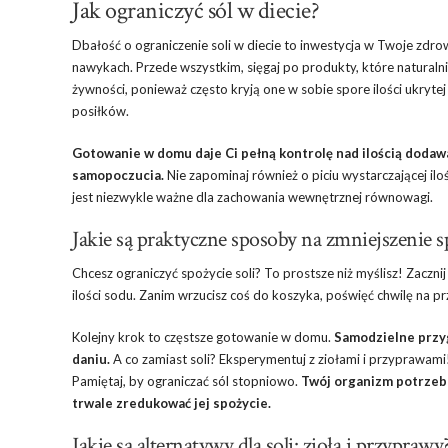
Jak ograniczyć sól w diecie?
Dbałość o ograniczenie soli w diecie to inwestycja w Twoje zdr
nawykach. Przede wszystkim, sięgaj po produkty, które naturalni
żywności, ponieważ często kryją one w sobie spore ilości ukryt
posiłków.
Gotowanie w domu daje Ci pełną kontrolę nad ilością dodaw
samopoczucia.
Nie zapominaj również o piciu wystarczającej 
jest niezwykle ważne dla zachowania wewnętrznej równowagi.
Jakie są praktyczne sposoby na zmniejszenie sp
Chcesz ograniczyć spożycie soli? To prostsze niż myślisz! Zaczni
ilości sodu. Zanim wrzucisz coś do koszyka, poświęć chwilę na pr
Kolejny krok to częstsze gotowanie w domu.
Samodzielne przyg
daniu.
A co zamiast soli? Eksperymentuj z ziołami i przyprawami
Pamiętaj, by ograniczać sól stopniowo.
Twój organizm potrzebu
trwale zredukować jej spożycie.
Jakie są alternatywy dla soli: zioła i przyprawy