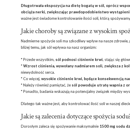
Długotrwała ekspozycja na dietę bogatą w sól, oprócz wspo
obciąża nerki, zwiększając prawdopodobieństwo wystąpienia 
ważne jest świadome kontrolowanie ilości soli, którą spożywam
Jakie choroby są związane z wysokim spoż
Nadmierne spożycie soli ma szkodliwy wpływ na nasze zdrowie, p
bliżej temu, jak sól wpływa na nasz organizm:
* Przede wszystkim,
sól podnosi ciśnienie krwi
, stając się głó
*
Wzrost ciśnienia, wywołany nadmiarem soli, zwiększa z k
niewydolność serca.
* Co więcej,
wysokie ciśnienie krwi, będące konsekwencją n
* Należy również pamiętać, że
sól powoduje utratę wapnia z o
* Ponadto, badania wskazują na potencjalny związek między wy
Dlatego tak ważne jest, aby kontrolować ilość soli w naszej diec
Jakie są zalecenia dotyczące spożycia sodu
Dorosłym zaleca się spożywanie maksymalnie
1500 mg sodu dz