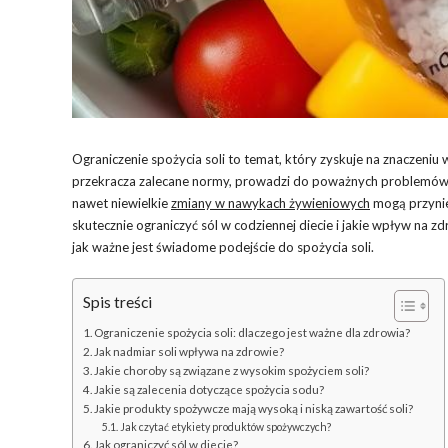
Ograniczenie spożycia soli to temat, który zyskuje na znaczeniu 
przekracza zalecane normy, prowadzi do poważnych problemów zd
nawet niewielkie
zmiany w nawykach żywieniowych
mogą przynie
skutecznie ograniczyć sól w codziennej diecie i jakie wpływ na z
jak ważne jest świadome podejście do spożycia soli.
Spis treści
Ograniczenie spożycia soli: dlaczego jest ważne dla zdrowia?
Jak nadmiar soli wpływa na zdrowie?
Jakie choroby są związane z wysokim spożyciem soli?
Jakie są zalecenia dotyczące spożycia sodu?
Jakie produkty spożywcze mają wysoką i niską zawartość soli?
Jak czytać etykiety produktów spożywczych?
Jak ograniczyć sól w diecie?