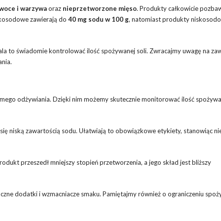
woce i warzywa
oraz
nieprzetworzone mięso
. Produkty całkowicie pozba
skosodowe zawierają do
40 mg sodu w 100 g
, natomiast produkty niskosod
ala to świadomie kontrolować ilość spożywanej soli. Zwracajmy uwagę na za
nia.
mego odżywiania. Dzięki nim możemy skutecznie monitorować ilość spożywane
się niską zawartością sodu. Ułatwiają to obowiązkowe etykiety, stanowiąc n
rodukt przeszedł mniejszy stopień przetworzenia, a jego skład jest bliższy
uczne dodatki i wzmacniacze smaku. Pamiętajmy również o ograniczeniu spożyc