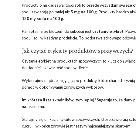
Produkty o niskiej zawartości soli to przede wszystkim
świeże o
sodu zawierają go mniej niż
5 mg na 100 g
. Produkty bardzo ni
120 mg sodu na 100 g
.
Pamiętajmy, że kluczem do sukcesu jest
czytanie etykiet
. Pozw
sodu i soli w każdym produkcie. To podstawa zdrowego odżywia
Jak czytać etykiety produktów spożywczych?
Czytanie etykiet na produktach spożywczych to klucz do świado
dokładniej – zawartość sodu w diecie.
Wybierajmy mądrze, sięgając po produkty, które charakteryzują 
pomoc w dokonywaniu zdrowszych wyborów.
Im krótsza lista składników, tym lepiej!
Sugeruje to, że dany p
naturalnemu.
Starajmy się unikać artykułów spożywczych, które zawierają szt
cukru – w końcu zdrowie jest naszym najcenniejszym skarbem.