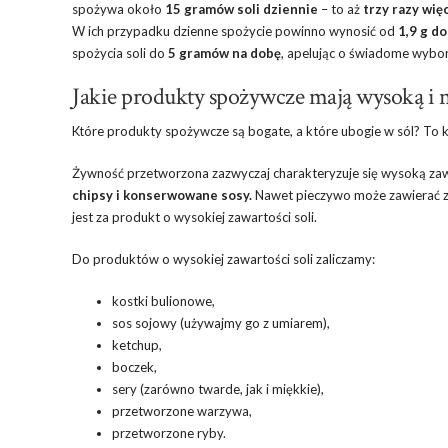
spożywa około
15 gramów soli dziennie
– to aż
trzy razy wię
W ich przypadku dzienne spożycie powinno wynosić od
1,9 g do
spożycia soli do
5 gramów na dobę
, apelując o świadome wybo
Jakie produkty spożywcze mają wysoką i n
Które produkty spożywcze są bogate, a które ubogie w sól? To
Żywność przetworzona zazwyczaj charakteryzuje się wysoką zawa
chipsy i konserwowane sosy.
Nawet pieczywo może zawierać zas
jest za produkt o wysokiej zawartości soli.
Do produktów o wysokiej zawartości soli zaliczamy:
kostki bulionowe,
sos sojowy (używajmy go z umiarem),
ketchup,
boczek,
sery (zarówno twarde, jak i miękkie),
przetworzone warzywa,
przetworzone ryby.