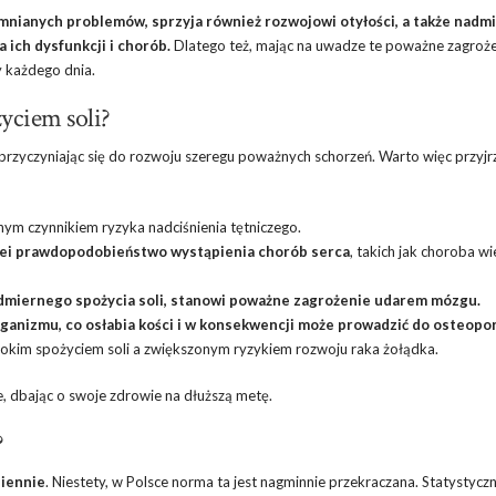
mnianych problemów, sprzyja również rozwojowi otyłości, a także nadm
ich dysfunkcji i chorób.
Dlatego też, mając na uwadze te poważne zagroże
y każdego dnia.
yciem soli?
rzyczyniając się do rozwoju szeregu poważnych schorzeń. Warto więc przyjrz
wnym czynnikiem ryzyka nadciśnienia tętniczego.
olei prawdopodobieństwo wystąpienia chorób serca
, takich jak choroba w
admiernego spożycia soli, stanowi poważne zagrożenie udarem mózgu.
rganizmu, co osłabia kości i w konsekwencji może prowadzić do osteopo
sokim spożyciem soli a zwiększonym ryzykiem rozwoju raka żołądka.
ie, dbając o swoje zdrowie na dłuższą metę.
?
iennie
. Niestety, w Polsce norma ta jest nagminnie przekraczana. Statystycz