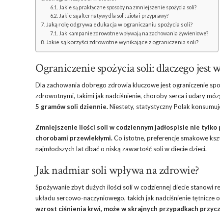
Jakie są praktyczne sposoby na zmniejszenie spożycia soli?
Jakie są alternatywy dla soli: zioła i przyprawy?
Jaką rolę odgrywa edukacja w ograniczaniu spożycia soli?
Jak kampanie zdrowotne wpływają na zachowania żywieniowe?
Jakie są korzyści zdrowotne wynikające z ograniczenia soli?
Ograniczenie spożycia soli: dlaczego jest
w
Dla zachowania dobrego zdrowia kluczowe jest ograniczenie sp
zdrowotnymi, takimi jak nadciśnienie, choroby serca i udary mó
5 gramów soli dziennie.
Niestety, statystyczny Polak konsumuj
Zmniejszenie ilości soli w codziennym jadłospisie nie tylk
chorobami przewlekłymi.
Co istotne, preferencje smakowe kszta
najmłodszych lat dbać o niską zawartość soli w diecie dzieci.
Jak nadmiar soli wpływa na zdrowie?
Spożywanie zbyt dużych ilości soli w codziennej diecie stanowi
układu sercowo-naczyniowego, takich jak nadciśnienie tętnicze 
wzrost ciśnienia krwi, może w skrajnych przypadkach przycz