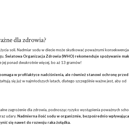
ażne dla zdrowia
?
ożycia soli. Nadmiar sodu w diecie może skutkować poważnymi konsekwencj
zgu.
Światowa Organizacja Zdrowia (WHO) rekomenduje spożywanie mak
e jej ponad dwukrotnie więcej, bo aż 13 gramów!
o pomaga w profilaktyce nadciśnienia, ale również stanowi ochronę przed
łtują się już w najmłodszych latach, dlatego szczególnie ważne jest, aby od
 realne zagrożenie dla zdrowia, podnosząc ryzyko wystąpienia poważnych scho
oraz udary.
Nadmierna ilość sodu w organizmie, bezpośrednio wpływająca
ynić się nawet do rozwoju raka żołądka.