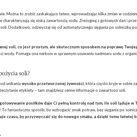
owie. Można to zrobić zaskakująco łatwo, wprowadzając kilka zmian w codzie
e charakteryzują się niską zawartością sodu. Zrezygnuj z gotowych dań i prz
ej soli. Dodatkowo, odzwyczaj się od automatycznego sięgania po solniczkę p
anej soli, co jest prostym, ale skutecznym sposobem na poprawę Twoje
ilości wody. Pomaga ona nerkom w sprawnym usuwaniu nadmiaru sodu z organi
ożycia soli?
j od unikania
wysoko przetworzonej żywności
, która często kryje w sobie z
zeczytanie etykiety – tam znajdziesz cenne informacje o zawartości soli.
otowywanie posiłków daje Ci pełną kontrolę nad tym, ile soli ląduje w
! To fantastyczny sposób, by wzbogacić smak potraw, bez sięgania po solnicz
je czasu, by przyzwyczaić się do nowego smaku, a dzięki temu łatwiej b
?