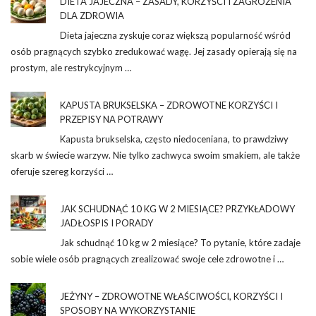
DIETA JAJECZNA – ZASADY, KORZYŚCI I ZAGROŻENIA
DLA ZDROWIA
Dieta jajeczna zyskuje coraz większą popularność wśród
osób pragnących szybko zredukować wagę. Jej zasady opierają się na
prostym, ale restrykcyjnym …
KAPUSTA BRUKSELSKA – ZDROWOTNE KORZYŚCI I
PRZEPISY NA POTRAWY
Kapusta brukselska, często niedoceniana, to prawdziwy
skarb w świecie warzyw. Nie tylko zachwyca swoim smakiem, ale także
oferuje szereg korzyści …
JAK SCHUDNĄĆ 10 KG W 2 MIESIĄCE? PRZYKŁADOWY
JADŁOSPIS I PORADY
Jak schudnąć 10 kg w 2 miesiące? To pytanie, które zadaje
sobie wiele osób pragnących zrealizować swoje cele zdrowotne i …
JEŻYNY – ZDROWOTNE WŁAŚCIWOŚCI, KORZYŚCI I
SPOSOBY NA WYKORZYSTANIE