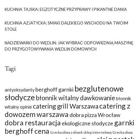
KUCHNIA TAJSKA: EGZOTYCZNE PRZYPRAWY I PIKANTNE DANIA
KUCHNIA AZJATYCKA: SMAKI DALEKIEGO WSCHODU NA TWOIM
STOLE
NADZIEWARKI DO WĘDLIN: JAK WYBRAĆ ODPOWIEDNIĄ MASZYNĘ
DO PRZYGOTOWYWANIA WĘDLIN DOMOWYCH
Tagi
bezglutenowe
berghoff garnki
antyoksydanty
słodycze
błonnik witalny dawkowanie
błonnik
catering z
catering grill Warszawa
witalny opinie
dowozem warszawa
dobra pizza Wrocław
dobra restauracja
garnki
ekologiczne słodycze
berghoff cena
Grecka oliwa z oliwek sklep internetowy
Grecka oliwa