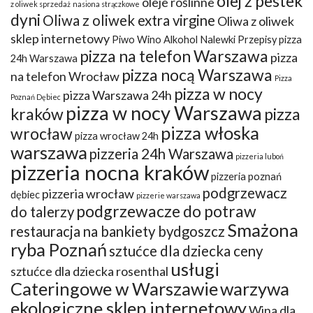
olej z pestek
oleje roślinne
z oliwek sprzedaż
nasiona strączkowe
dyni
Oliwa z oliwek extra virgine
Oliwa z oliwek
sklep internetowy
Piwo Wino Alkohol Nalewki Przepisy
pizza
pizza na telefon Warszawa
pizza
24h Warszawa
pizza nocą Warszawa
na telefon Wrocław
Pizza
pizza w nocy
pizza Warszawa 24h
Poznań Dębiec
pizza w nocy Warszawa
kraków
pizza
pizza włoska
wrocław
pizza wrocław 24h
warszawa
pizzeria 24h Warszawa
pizzeria luboń
pizzeria nocna kraków
pizzeria poznań
podgrzewacz
pizzeria wrocław
dębiec
pizzerie warszawa
podgrzewacze do potraw
do talerzy
Smażona
restauracja na bankiety bydgoszcz
ryba Poznań
sztućce dla dziecka ceny
usługi
sztućce dla dziecka rosenthal
Cateringowe w Warszawie
warzywa
ekologiczne sklep internetowy
Wina dla