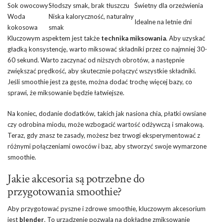
Sok owocowy
Słodszy smak, brak tłuszczu
Świetny dla orzeźwienia
Woda
Niska kaloryczność, naturalny
Idealne na letnie dni
kokosowa
smak
Kluczowym aspektem jest także
technika miksowania
. Aby uzyskać
gładką konsystencję, warto miksować składniki przez co najmniej 30-
60 sekund. Warto zaczynać od niższych obrotów, a następnie
zwiększać prędkość, aby skutecznie połączyć wszystkie składniki.
Jeśli smoothie jest za gęste, można dodać trochę więcej bazy, co
sprawi, że miksowanie będzie łatwiejsze.
Na koniec, dodanie dodatków, takich jak nasiona chia, płatki owsiane
czy odrobina miodu, może wzbogacić wartość odżywczą i smakową.
Teraz, gdy znasz te zasady, możesz bez trwogi eksperymentować z
różnymi połączeniami owoców i baz, aby stworzyć swoje wymarzone
smoothie.
Jakie akcesoria są potrzebne do
przygotowania smoothie?
Aby przygotować pyszne i zdrowe smoothie, kluczowym akcesorium
jest
blender
. To urządzenie pozwala na dokładne zmiksowanie