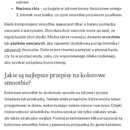
sojowe.
Nasiona chia
– są bogate w zdrowe kwasy tłuszczowe omega-
3, błonnik oraz białko, co czyni smoothie pożywnym posiłkiem.
Kiedy komponujesz smoothie, важно jest dbać o balans pomiędzy
owocami a warzywami. Zbyt duża ilość owoców może sprawić, że
napój będzie zbyt słodki. Można także rozważyć dodanie
orzechów
lub
płatków owsianych
, aby zapewnić dodatkową porcję błonnika i
zdrowych
tłuszczów. Dobrze jest również pamiętać o płynnej bazie,
czy to w postaci wody, soku, czy wspomnianego mleka roślinnego,
aby uzyskać pożądaną konsystencję.
Jakie są najlepsze przepisy na kolorowe
smoothie?
Kolorowe smoothie to doskonały sposób na zdrowe i pyszne
śniadanie lub przekąskę. Istnieje wiele przepisów, które można łatwo
przygotować w domu, wykorzystując świeże owoce i warzywa. Dzięki
różnorodności składników, można uzyskać nie tylko ciekawy smak,
ale także atrakcyjny wygląd. Poniżej przedstawiam kilka propozycji na
kolorowe smoothie, które z pewnością przypadną do gustu każdemu.