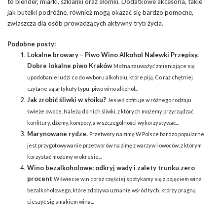
to blender, miarki, szklanki oraz słomki. Dodatkowe akcesoria, takie
jak butelki podróżne, również mogą okazać się bardzo pomocne,
zwłaszcza dla osób prowadzących aktywny tryb życia.
Podobne posty:
Lokalne browary – Piwo Wino Alkohol Nalewki Przepisy.
Dobre lokalne piwo Kraków
Można zauważyć zmieniające się
upodobanie ludzi co do wyboru alkoholu, które piją. Co raz chętniej
czytane są artykuły typu: piwo wino alkohol...
Jak zrobić śliwki w słoiku?
Jesień obfituje w różnego rodzaju
świeże owoce. Należą do nich śliwki, z których możemy przyrządzać
konfitury, dżemy, kompoty, a w szczególności wykorzystywać...
Marynowane rydze.
Przetwory na zimę W Polsce bardzo popularne
jest przygotowywanie przetworów na zimę z warzyw i owoców, z którym
korzystać możemy w okresie...
Wino bezalkoholowe: odkryj wady i zalety trunku zero
procent
W świecie win coraz częściej spotykamy się z pojęciem wina
bezalkoholowego, które zdobywa uznanie wśród tych, którzy pragną
cieszyć się smakiem wina...