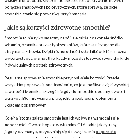
własnych upodobań. Kluczem do sukcesu jest odkrywanie nowych
połączeń smakowych i kolorystycznych, które sprawią, że picie
smoothie stanie się prawdziwą przyjemnością.
Jakie są korzyści zdrowotne smoothie?
Smoothie to nie tylko smaczny napój, ale także
doskonałe źródło
witamin
, błonnika oraz antyoksydantów, które są niezbędne dla
utrzymania zdrowia. Dzięki różnorodności składników, które można
wykorzystywać w smoothie, każdy może dostosować swoje drinki do
indywidualnych potrzeb zdrowotnych.
Regularne spożywanie smoothie przynosi wiele korzyści. Przede
wszystkim poprawiają one
trawienie
, co jest możliwe dzięki wysokiej
zawartości błonnika, szczególnie gdy do smoothie dodamy owoce i
warzywa. Błonnik wspiera pracę jelit i zapobiega problemom z
układem pokarmowym.
Kolejną istotną zaletą smoothie jest ich wpływ na
wzmocnienie
odporności
. Owoce bogate w witaminy C i A, takie jak cytrusy,
jagody czy mango, przyczyniają się do zwiększenia
odporności