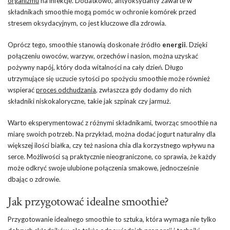
organizmu
na infekcje. Dodatkowo, antyoksydanty zawarte w
składnikach smoothie mogą pomóc w ochronie komórek przed
stresem oksydacyjnym, co jest kluczowe dla zdrowia.
Oprócz tego, smoothie stanowią doskonałe źródło
energii
. Dzięki
połączeniu owoców, warzyw, orzechów i nasion, można uzyskać
pożywny napój, który doda witalności na cały dzień. Długo
utrzymujące się uczucie sytości po spożyciu smoothie może również
wspierać
proces odchudzania
, zwłaszcza gdy dodamy do nich
składniki niskokaloryczne, takie jak szpinak czy jarmuż.
Warto eksperymentować z różnymi składnikami, tworząc smoothie na
miarę swoich potrzeb. Na przykład, można dodać jogurt naturalny dla
większej ilości białka, czy też nasiona chia dla korzystnego wpływu na
serce. Możliwości są praktycznie nieograniczone, co sprawia, że każdy
może odkryć swoje ulubione połączenia smakowe, jednocześnie
dbając o zdrowie.
Jak przygotować idealne smoothie?
Przygotowanie idealnego smoothie to sztuka, która wymaga nie tylko