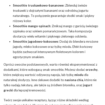
Smoothie truskawkowo-bananowe
: Zblenduj świeże
truskawki z dojrzałymi bananami oraz odrobiną jogurtu
naturalnego. To połączenie gwarantuje słodki smak i piękny
różowy kolor.
Smoothie mango-spinach
: Zmiksuj mango z garścią świeżego
szpinaku oraz sokiem pomarańczowym. Taka kompozycja
dostarczy wielu witamin i pięknego zielonego odcienia.
Smoothie jagodowo-kokosowe
: Dodaj do blendera mrożone
jagody, mleko kokosowe oraz łyżkę miodu. Efekt końcowy
będzie zachwycał intensywnym fioletowym kolorem i
egzotycznym smakiem.
Oprócz owoców podstawowych, warto również eksperymentować z
dodatkami, które wzbogacą smak smoothie. Możesz dodać
orzechy
,
które zwiększą wartość odżywczą napoju, lub łyżkę
miodu
dla
naturalnej słodyczy. Inne ciekawe dodatki to
nasiona chia
, które nie
tylko nadają teksturę, ale także są źródłem błonnika, oraz
jogurt
grecki
dla lepszej kremowości.
Twórz swoje unikalne receptury, łącząc różne składniki według