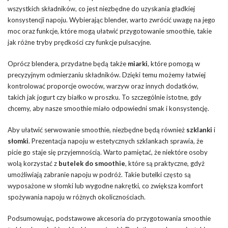
wszystkich składników, co jest niezbędne do uzyskania gładkiej
konsystencji napoju. Wybierając blender, warto zwrócić uwagę na jego
moc oraz funkcje, które mogą ułatwić przygotowanie smoothie, takie
jak różne tryby prędkości czy funkcje pulsacyjne.
Oprócz blendera, przydatne będą także
miarki
, które pomogą w
precyzyjnym odmierzaniu składników. Dzięki temu możemy łatwiej
kontrolować proporcje owoców, warzyw oraz innych dodatków,
takich jak jogurt czy białko w proszku. To szczególnie istotne, gdy
chcemy, aby nasze smoothie miało odpowiedni smak i konsystencję.
Aby ułatwić serwowanie smoothie, niezbędne będą również
szklanki
i
słomki
. Prezentacja napoju w estetycznych szklankach sprawia, że
picie go staje się przyjemnością. Warto pamiętać, że niektóre osoby
wolą korzystać z
butelek do smoothie
, które są praktyczne, gdyż
umożliwiają zabranie napoju w podróż. Takie butelki często są
wyposażone w słomki lub wygodne nakrętki, co zwiększa komfort
spożywania napoju w różnych okolicznościach.
Podsumowując, podstawowe akcesoria do przygotowania smoothie