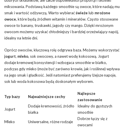
dobrych składników, ale także odpowiednich proporcji i techniki
miksowania. Podstawą każdego smoothie są owoce, które nadają mu
smak i wartość odżywczą. Warto wybierać
świeże
lub
mrożone
owoce
, które będą źródłem witamin i minerałów. Często stosowane
owoce to banany, truskawki, jagody czy mango. Dzięki mrożonym
owocom możemy uzyskać chłodniejszy i bardziej orzeźwiający napój,
idealny na letnie dni.
Oprócz owoców, kluczową rolę odgrywa baza. Możemy wykorzystać
jogurt
,
mleko
, sok owocowy, a nawet wodę kokosową. Jogurt
dodaje kremowej konsystencji i wzbogaca smoothie w białko,
podczas gdy mleko (może być zarówno krowie, jak i roślinne) wpływa
na jego smak i gładkość. Jeśli natomiast preferujemy lżejsze napoje,
sok lub woda kokosowa będą doskonałym wyborem.
Najlepsze
Typ bazy
Najważniejsze cechy
zastosowanie
Dodaje kremowości, źródło
Idealny do gęstszych
Jogurt
białka
smoothie
Dobrze łączy się z
Mleko
Uniwersalne, różne rodzaje
owocami