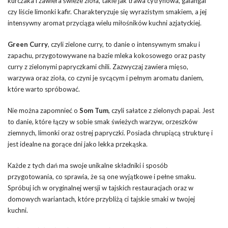
kurczaka i zawiera świeże zioła, takie jak trawa cytrynowa, galangal
czy liście limonki kafir. Charakteryzuje się wyrazistym smakiem, a jej
intensywny aromat przyciąga wielu miłośników kuchni azjatyckiej.
Green Curry
, czyli zielone curry, to danie o intensywnym smaku i
zapachu, przygotowywane na bazie mleka kokosowego oraz pasty
curry z zielonymi papryczkami chili. Zazwyczaj zawiera mięso,
warzywa oraz zioła, co czyni je sycącym i pełnym aromatu daniem,
które warto spróbować.
Nie można zapomnieć o
Som Tum
, czyli sałatce z zielonych papai. Jest
to danie, które łączy w sobie smak świeżych warzyw, orzeszków
ziemnych, limonki oraz ostrej papryczki. Posiada chrupiącą strukturę i
jest idealne na gorące dni jako lekka przekąska.
Każde z tych dań ma swoje unikalne składniki i sposób
przygotowania, co sprawia, że są one wyjątkowe i pełne smaku.
Spróbuj ich w oryginalnej wersji w tajskich restauracjach oraz w
domowych wariantach, które przybliżą ci tajskie smaki w twojej
kuchni.