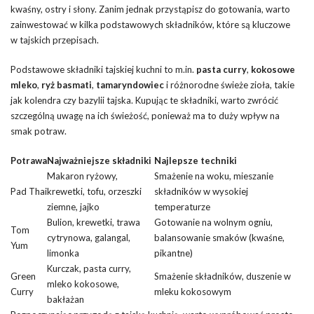
kwaśny, ostry i słony. Zanim jednak przystąpisz do gotowania, warto
zainwestować w kilka podstawowych składników, które są kluczowe
w tajskich przepisach.
Podstawowe składniki tajskiej kuchni to m.in.
pasta curry
,
kokosowe
mleko
,
ryż basmati
,
tamaryndowiec
i różnorodne świeże zioła, takie
jak kolendra czy bazylii tajska. Kupując te składniki, warto zwrócić
szczególną uwagę na ich świeżość, ponieważ ma to duży wpływ na
smak potraw.
Potrawa
Najważniejsze składniki
Najlepsze techniki
Makaron ryżowy,
Smażenie na woku, mieszanie
Pad Thai
krewetki, tofu, orzeszki
składników w wysokiej
ziemne, jajko
temperaturze
Bulion, krewetki, trawa
Gotowanie na wolnym ogniu,
Tom
cytrynowa, galangal,
balansowanie smaków (kwaśne,
Yum
limonka
pikantne)
Kurczak, pasta curry,
Green
Smażenie składników, duszenie w
mleko kokosowe,
Curry
mleku kokosowym
bakłażan