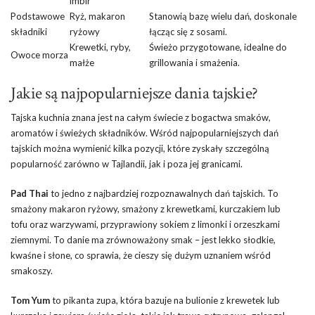
imbir
Podstawowe
Ryż, makaron
Stanowią bazę wielu dań, doskonale
składniki
ryżowy
łącząc się z sosami.
Krewetki, ryby,
Świeżo przygotowane, idealne do
Owoce morza
małże
grillowania i smażenia.
Jakie są najpopularniejsze dania tajskie?
Tajska kuchnia znana jest na całym świecie z bogactwa smaków,
aromatów i świeżych składników. Wśród najpopularniejszych dań
tajskich można wymienić kilka pozycji, które zyskały szczególną
popularność zarówno w Tajlandii, jak i poza jej granicami.
Pad Thai
to jedno z najbardziej rozpoznawalnych dań tajskich. To
smażony makaron ryżowy, smażony z krewetkami, kurczakiem lub
tofu oraz warzywami, przyprawiony sokiem z limonki i orzeszkami
ziemnymi. To danie ma zrównoważony smak – jest lekko słodkie,
kwaśne i słone, co sprawia, że cieszy się dużym uznaniem wśród
smakoszy.
Tom Yum
to pikanta zupa, która bazuje na bulionie z krewetek lub