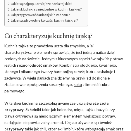
Jakie są najpopularniejsze dania tajskie?
Jakie składniki są niezbędne w kuchni tajskiej?
Jak przygotować dania tajskie w domu?
Jakie są zdrowotne korzyści kuchni tajskiej?
Co charakteryzuje kuchnię tajską?
Kuchnia tajska to prawdziwa uczta dla zmysłów, a jej
charakterystyczne elementy sprawiają, że jest jedną z najbardziej
cenionych na świecie. Jednym z kluczowych aspektów tajskich potraw
jest ich
różnorodność smaków
. Kombinacja słodkiego, kwaśnego,
słonego i pikantnego tworzy harmonijną całość, która zaskakuje i
zachwyca. W wielu daniach znajdziemy na przykład doskonale
zbalansowane połączenia sosu rybnego,
soku
z limonki i cukru
palmowego.
W tajskiej kuchni na szczególną uwagę zasługują
świeże
zioła
i
przyprawy
. Składniki takie jak kolendra, mięta, tajska bazylia czy
trawa cytrynowa są nieodłącznym elementem większości potraw,
nadając im niepowtarzalny aromat. Często używane są również
przyprawy
takie jak chili, czosnek i imbir, które wzbogacają smak oraz