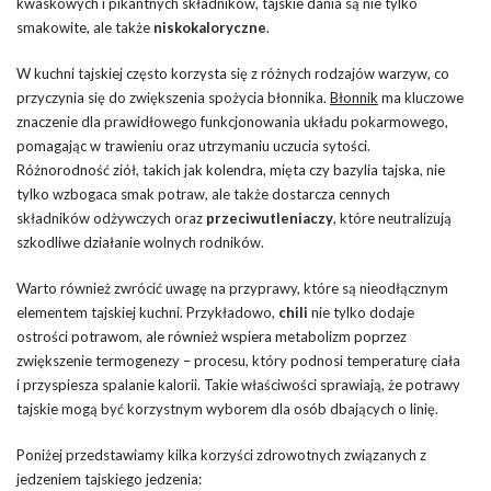
kwaskowych i pikantnych składników, tajskie dania są nie tylko
smakowite, ale także
niskokaloryczne
.
W kuchni tajskiej często korzysta się z różnych rodzajów warzyw, co
przyczynia się do zwiększenia spożycia błonnika.
Błonnik
ma kluczowe
znaczenie dla prawidłowego funkcjonowania układu pokarmowego,
pomagając w trawieniu oraz utrzymaniu uczucia sytości.
Różnorodność ziół, takich jak kolendra, mięta czy bazylia tajska, nie
tylko wzbogaca smak potraw, ale także dostarcza cennych
składników odżywczych oraz
przeciwutleniaczy
, które neutralizują
szkodliwe działanie wolnych rodników.
Warto również zwrócić uwagę na przyprawy, które są nieodłącznym
elementem tajskiej kuchni. Przykładowo,
chili
nie tylko dodaje
ostrości potrawom, ale również wspiera metabolizm poprzez
zwiększenie termogenezy – procesu, który podnosi temperaturę ciała
i przyspiesza spalanie kalorii. Takie właściwości sprawiają, że potrawy
tajskie mogą być korzystnym wyborem dla osób dbających o linię.
Poniżej przedstawiamy kilka korzyści zdrowotnych związanych z
jedzeniem tajskiego jedzenia: