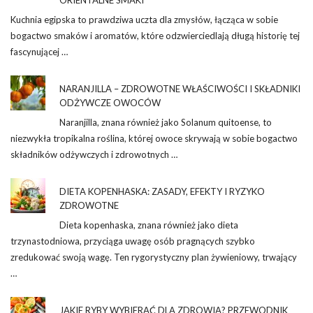
Kuchnia egipska to prawdziwa uczta dla zmysłów, łącząca w sobie
bogactwo smaków i aromatów, które odzwierciedlają długą historię tej
fascynującej …
NARANJILLA – ZDROWOTNE WŁAŚCIWOŚCI I SKŁADNIKI
ODŻYWCZE OWOCÓW
Naranjilla, znana również jako Solanum quitoense, to
niezwykła tropikalna roślina, której owoce skrywają w sobie bogactwo
składników odżywczych i zdrowotnych …
DIETA KOPENHASKA: ZASADY, EFEKTY I RYZYKO
ZDROWOTNE
Dieta kopenhaska, znana również jako dieta
trzynastodniowa, przyciąga uwagę osób pragnących szybko
zredukować swoją wagę. Ten rygorystyczny plan żywieniowy, trwający
…
JAKIE RYBY WYBIERAĆ DLA ZDROWIA? PRZEWODNIK