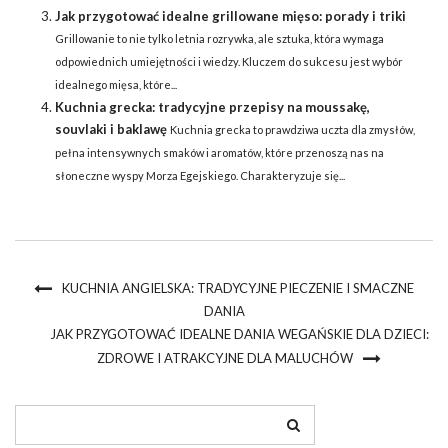
Jak przygotować idealne grillowane mięso: porady i triki
Grillowanie to nie tylko letnia rozrywka, ale sztuka, która wymaga
odpowiednich umiejętności i wiedzy. Kluczem do sukcesu jest wybór
idealnego mięsa, które...
Kuchnia grecka: tradycyjne przepisy na moussakę,
souvlaki i baklawę
Kuchnia grecka to prawdziwa uczta dla zmysłów,
pełna intensywnych smaków i aromatów, które przenoszą nas na
słoneczne wyspy Morza Egejskiego. Charakteryzuje się...
KUCHNIA ANGIELSKA: TRADYCYJNE PIECZENIE I SMACZNE
DANIA
JAK PRZYGOTOWAĆ IDEALNE DANIA WEGAŃSKIE DLA DZIECI:
ZDROWE I ATRAKCYJNE DLA MALUCHÓW