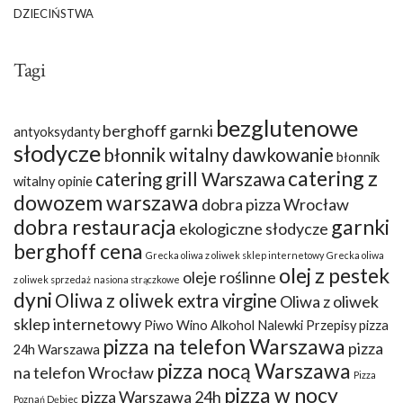
DZIECIŃSTWA
Tagi
bezglutenowe
berghoff garnki
antyoksydanty
słodycze
błonnik witalny dawkowanie
błonnik
catering z
catering grill Warszawa
witalny opinie
dowozem warszawa
dobra pizza Wrocław
dobra restauracja
garnki
ekologiczne słodycze
berghoff cena
Grecka oliwa z oliwek sklep internetowy
Grecka oliwa
olej z pestek
oleje roślinne
z oliwek sprzedaż
nasiona strączkowe
dyni
Oliwa z oliwek extra virgine
Oliwa z oliwek
sklep internetowy
Piwo Wino Alkohol Nalewki Przepisy
pizza
pizza na telefon Warszawa
pizza
24h Warszawa
pizza nocą Warszawa
na telefon Wrocław
Pizza
pizza w nocy
pizza Warszawa 24h
Poznań Dębiec