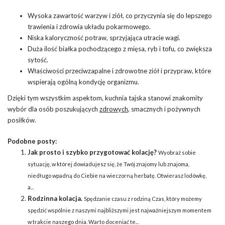
Wysoka zawartość warzyw i ziół, co przyczynia się do lepszego
trawienia i zdrowia układu pokarmowego.
Niska kaloryczność potraw, sprzyjająca utracie wagi.
Duża ilość białka pochodzącego z mięsa, ryb i tofu, co zwiększa
sytość.
Właściwości przeciwzapalne i zdrowotne ziół i przypraw, które
wspierają ogólną kondycję organizmu.
Dzięki tym wszystkim aspektom, kuchnia tajska stanowi znakomity
wybór dla osób poszukujących
zdrowych
, smacznych i pożywnych
posiłków.
Podobne posty:
Jak prosto i szybko przygotować kolację?
Wyobraź sobie
sytuację, w której dowiadujesz się, że Twój znajomy lub znajoma,
niedługo wpadną do Ciebie na wieczorną herbatę. Otwierasz lodówkę,
a...
Rodzinna kolacja.
Spędzanie czasu z rodziną Czas, który możemy
spędzić wspólnie z naszymi najbliższymi jest najważniejszym momentem
w trakcie naszego dnia. Warto doceniać te...