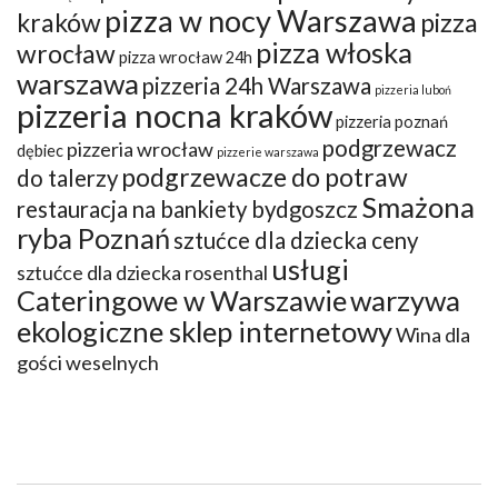
pizza w nocy Warszawa
kraków
pizza
pizza włoska
wrocław
pizza wrocław 24h
warszawa
pizzeria 24h Warszawa
pizzeria luboń
pizzeria nocna kraków
pizzeria poznań
podgrzewacz
pizzeria wrocław
dębiec
pizzerie warszawa
podgrzewacze do potraw
do talerzy
Smażona
restauracja na bankiety bydgoszcz
ryba Poznań
sztućce dla dziecka ceny
usługi
sztućce dla dziecka rosenthal
Cateringowe w Warszawie
warzywa
ekologiczne sklep internetowy
Wina dla
gości weselnych