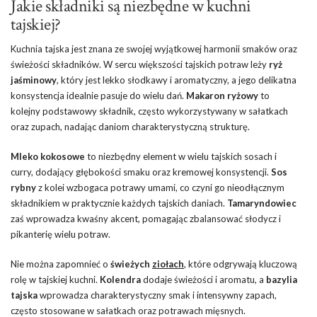
Jakie składniki są niezbędne w kuchni
tajskiej?
Kuchnia tajska jest znana ze swojej wyjątkowej harmonii smaków oraz
świeżości składników. W sercu większości tajskich potraw leży
ryż
jaśminowy
, który jest lekko słodkawy i aromatyczny, a jego delikatna
konsystencja idealnie pasuje do wielu dań.
Makaron ryżowy
to
kolejny podstawowy składnik, często wykorzystywany w sałatkach
oraz zupach, nadając daniom charakterystyczną strukturę.
Mleko kokosowe
to niezbędny element w wielu tajskich sosach i
curry, dodający głębokości smaku oraz kremowej konsystencji.
Sos
rybny
z kolei wzbogaca potrawy umami, co czyni go nieodłącznym
składnikiem w praktycznie każdych tajskich daniach.
Tamaryndowiec
zaś wprowadza kwaśny akcent, pomagając zbalansować słodycz i
pikanterię wielu potraw.
Nie można zapomnieć o
świeżych
ziołach
, które odgrywają kluczową
rolę w tajskiej kuchni.
Kolendra
dodaje świeżości i aromatu, a
bazylia
tajska
wprowadza charakterystyczny smak i intensywny zapach,
często stosowane w sałatkach oraz potrawach mięsnych.