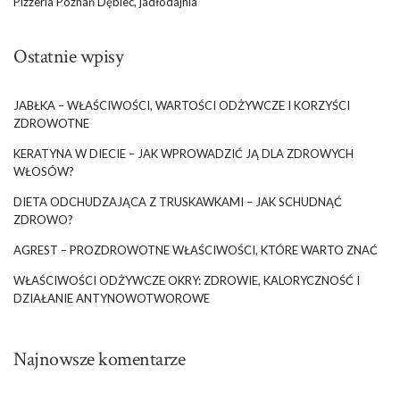
Pizzeria Poznań Dębiec, jadłodajnia
Ostatnie wpisy
JABŁKA – WŁAŚCIWOŚCI, WARTOŚCI ODŻYWCZE I KORZYŚCI
ZDROWOTNE
KERATYNA W DIECIE – JAK WPROWADZIĆ JĄ DLA ZDROWYCH
WŁOSÓW?
DIETA ODCHUDZAJĄCA Z TRUSKAWKAMI – JAK SCHUDNĄĆ
ZDROWO?
AGREST – PROZDROWOTNE WŁAŚCIWOŚCI, KTÓRE WARTO ZNAĆ
WŁAŚCIWOŚCI ODŻYWCZE OKRY: ZDROWIE, KALORYCZNOŚĆ I
DZIAŁANIE ANTYNOWOTWOROWE
Najnowsze komentarze