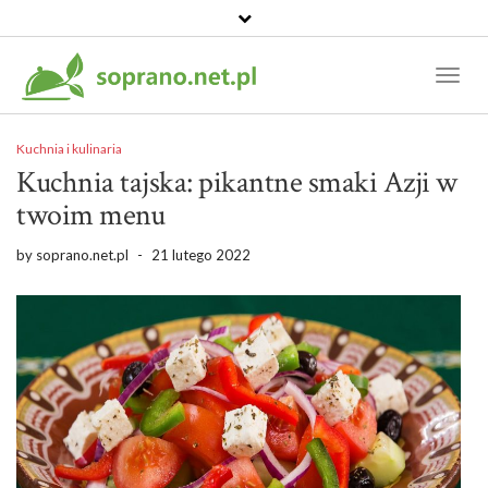
Toggl
Naviga
Kuchnia i kulinaria
Kuchnia tajska: pikantne smaki Azji w
twoim menu
by
soprano.net.pl
-
21 lutego 2022