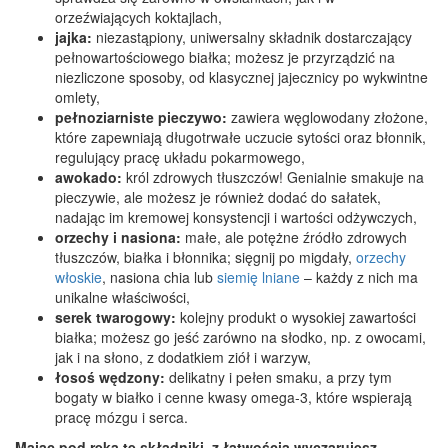
orzeźwiających koktajlach,
jajka:
niezastąpiony, uniwersalny składnik dostarczający
pełnowartościowego białka; możesz je przyrządzić na
niezliczone sposoby, od klasycznej jajecznicy po wykwintne
omlety,
pełnoziarniste pieczywo:
zawiera węglowodany złożone,
które zapewniają długotrwałe uczucie sytości oraz błonnik,
regulujący pracę układu pokarmowego,
awokado:
król zdrowych tłuszczów! Genialnie smakuje na
pieczywie, ale możesz je również dodać do sałatek,
nadając im kremowej konsystencji i wartości odżywczych,
orzechy i nasiona:
małe, ale potężne źródło zdrowych
tłuszczów, białka i błonnika; sięgnij po migdały,
orzechy
włoskie
, nasiona chia lub
siemię lniane
– każdy z nich ma
unikalne właściwości,
serek twarogowy:
kolejny produkt o wysokiej zawartości
białka; możesz go jeść zarówno na słodko, np. z owocami,
jak i na słono, z dodatkiem ziół i warzyw,
łosoś wędzony:
delikatny i pełen smaku, a przy tym
bogaty w białko i cenne kwasy omega-3, które wspierają
pracę mózgu i serca.
Mając pod ręką te składniki, z łatwością wyczarujesz