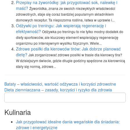
Przepisy na żyworódkę: jak przygotować sok, nalewkę i
maść?
Żyworódka, znana ze swoich niezwykłych właściwości
zdrowotnych, staje się coraz bardziej popularnym składnikiem
domowych receptur. Ta niepozorna roślina, łatwa w uprawie i...
Odżywki po treningu: Jak wspierają regenerację i
efektywność?
Odżywka po treningu to nie tylko modny dodatek do
diety sportowców, ale kluczowy element wspierający regenerację
organizmu po intensywnym wysiłku fizycznym. Wiele...
Zdrowe posiłki dla kierowców tirów: Jak dobrze planować
dietę?
Jak zorganizować zdrowe posiłki w trasie dla kierowcy tira?
W dzisiejszym świecie, gdzie długie godziny spędzone za kierownicą
stały się normą, zdrowe...
Bataty – właściwości, wartość odżywcza i korzyści zdrowotne
Dieta ziemniaczana – zasady, korzyści i ryzyko dla zdrowia
Kulinaria
Jak przygotować idealne dania wegańskie dla śniadania:
zdrowe i energetyczne