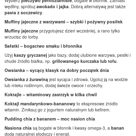
Wybierz
pieczywo pełnoziarniste
, bogate w błonnik. Zamiast
wędliny, spróbuj
awokado i jajka
. Dobrą alternatywą jest także
pasta z soczewicy
.
Muffiny jajeczne z warzywami – szybki i pożywny posiłek
Muffiny jajeczne
przygotujesz dzień wcześniej, a rano tylko
wrzucisz do torby.
Sałatki – bogactwo smaku i błonnika
Użyj
kaszy gryczanej
jako bazy, dodaj ulubione warzywa, pestki i
chude źródło białka, np.
grillowanego kurczaka lub tofu
.
Owsianka – sycący klasyk na dobry początek dnia
Owsianka z żurawiną
jest sycąca i zdrowa. Ugotuj ją na wodzie
lub mleku roślinnym, dodaj świeże owoce i orzechy.
Koktajle – witaminowy zastrzyk w kilka chwil
Koktajl mandarynkowo-bananowy
to ekspresowe źródło
witamin. Zmiksuj go z jogurtem naturalnym lub kefirem.
Pudding chia z bananem – moc nasion chia
Nasiona chia
są bogate w błonnik i kwasy omega-3, a
banan
doda naturalnej słodyczy i energii.