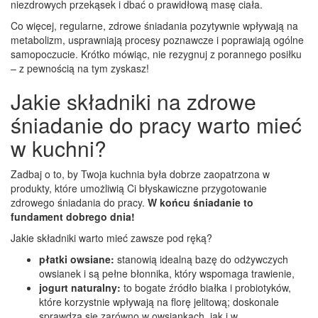
niezdrowych przekąsek i dbać o prawidłową masę ciała.
Co więcej, regularne, zdrowe śniadania pozytywnie wpływają na
metabolizm, usprawniają procesy poznawcze i poprawiają ogólne
samopoczucie. Krótko mówiąc, nie rezygnuj z porannego posiłku
– z pewnością na tym zyskasz!
Jakie składniki na zdrowe
śniadanie do pracy warto mieć
w kuchni?
Zadbaj o to, by Twoja kuchnia była dobrze zaopatrzona w
produkty, które umożliwią Ci błyskawiczne przygotowanie
zdrowego śniadania do pracy.
W końcu śniadanie to
fundament dobrego dnia!
Jakie składniki warto mieć zawsze pod ręką?
płatki owsiane:
stanowią idealną bazę do odżywczych
owsianek i są pełne błonnika, który wspomaga trawienie,
jogurt naturalny:
to bogate źródło białka i probiotyków,
które korzystnie wpływają na florę jelitową; doskonale
sprawdza się zarówno w owsiankach, jak i w