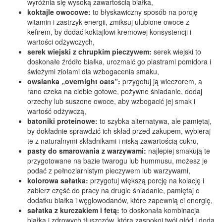
wyróżnia się wysoką zawartością białka,
koktajle owocowe:
to błyskawiczny sposób na porcję
witamin i zastrzyk energii, zmiksuj ulubione owoce z
kefirem, by dodać koktajlowi kremowej konsystencji i
wartości odżywczych,
serek wiejski z chrupkim pieczywem:
serek wiejski to
doskonałe źródło białka, urozmaić go plastrami pomidora i
świeżymi ziołami dla wzbogacenia smaku,
owsianka „overnight oats”:
przygotuj ją wieczorem, a
rano czeka na ciebie gotowe, pożywne śniadanie, dodaj
orzechy lub suszone owoce, aby wzbogacić jej smak i
wartość odżywczą,
batoniki proteinowe:
to szybka alternatywa, ale pamiętaj,
by dokładnie sprawdzić ich skład przed zakupem, wybieraj
te z naturalnymi składnikami i niską zawartością cukru,
pasty do smarowania z warzywami:
najlepiej smakują te
przygotowane na bazie twarogu lub hummusu, możesz je
podać z pełnoziarnistym pieczywem lub warzywami,
kolorowa sałatka:
przygotuj większą porcję na kolację i
zabierz część do pracy na drugie śniadanie, pamiętaj o
dodatku białka i węglowodanów, które zapewnią ci energię,
sałatka z kurczakiem i fetą:
to doskonała kombinacja
białka i zdrowych tłuszczów, która zaspokoi twój głód i doda