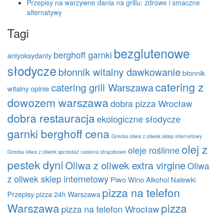
Przepisy na warzywne dania na grillu: zdrowe i smaczne
alternatywy
Tagi
bezglutenowe
berghoff garnki
antyoksydanty
słodycze
błonnik witalny dawkowanie
błonnik
catering z
catering grill Warszawa
witalny opinie
dowozem warszawa
dobra pizza Wrocław
dobra restauracja
ekologiczne słodycze
garnki berghoff cena
Grecka oliwa z oliwek sklep internetowy
olej z
oleje roślinne
Grecka oliwa z oliwek sprzedaż
nasiona strączkowe
pestek dyni
Oliwa z oliwek extra virgine
Oliwa
z oliwek sklep internetowy
Piwo Wino Alkohol Nalewki
pizza na telefon
Przepisy
pizza 24h Warszawa
Warszawa
pizza
pizza na telefon Wrocław