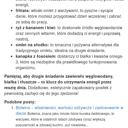
energii,
frittata:
włoski omlet z warzywami, to pyszne i sycące
danie, które możesz przygotować dzień wcześniej i zabrać
ze sobą do pracy,
ryż z bananem i kiwi:
to doskonałe źródło węglowodanów
oraz cennych witamin, które dodadzą ci energii i poprawią
nastrój,
omlet na słodko:
to smaczna i pożywna alternatywa dla
tradycyjnego omletu, idealna na drugie śniadanie,
kanapka z łososiem:
dostarczy ci białka i kwasów omega-
3, które są niezbędne dla prawidłowego funkcjonowania
organizmu.
Pamiętaj, aby drugie śniadanie zawierało węglowodany,
białka i tłuszcze – to klucz do utrzymania energii przez
resztę dnia.
Dodatkowo, estetycznie zapakowany posiłek z
pewnością zachęci cię do jego zjedzenia!
Podobne posty:
Botwina – właściwości, wartości odżywcze i zastosowanie w
diecie
Botwina, znana jako młode liście buraka ćwikłowego, to
warzywo, które w ostatnich latach zdobywa coraz większą
popularność w zdrowej kuchni. Już niewielka...