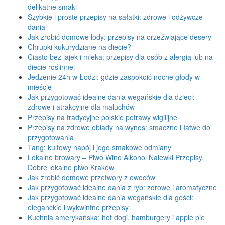
delikatne smaki
Szybkie i proste przepisy na sałatki: zdrowe i odżywcze
dania
Jak zrobić domowe lody: przepisy na orzeźwiające desery
Chrupki kukurydziane na diecie?
Ciasto bez jajek i mleka: przepisy dla osób z alergią lub na
diecie roślinnej
Jedzenie 24h w Łodzi: gdzie zaspokoić nocne głody w
mieście
Jak przygotować idealne dania wegańskie dla dzieci:
zdrowe i atrakcyjne dla maluchów
Przepisy na tradycyjne polskie potrawy wigilijne
Przepisy na zdrowe obiady na wynos: smaczne i łatwe do
przygotowania
Tang: kultowy napój i jego smakowe odmiany
Lokalne browary – Piwo Wino Alkohol Nalewki Przepisy.
Dobre lokalne piwo Kraków
Jak zrobić domowe przetwory z owoców
Jak przygotować idealne dania z ryb: zdrowe i aromatyczne
Jak przygotować idealne dania wegańskie dla gości:
eleganckie i wykwintne przepisy
Kuchnia amerykańska: hot dogi, hamburgery i apple pie