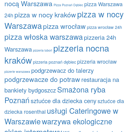
nocą Warszawa
pizza Warszawa
Pizza Poznań Dębiec
pizza w nocy
pizza w nocy kraków
24h
Warszawa
pizza wrocław
pizza wrocław 24h
pizza włoska warszawa
pizzeria 24h
pizzeria nocna
Warszawa
pizzeria luboń
kraków
pizzeria wrocław
pizzeria poznań dębiec
podgrzewacz do talerzy
pizzerie warszawa
podgrzewacze do potraw
restauracja na
Smażona ryba
bankiety bydgoszcz
Poznań
sztućce dla dziecka ceny
sztućce dla
usługi Cateringowe w
dziecka rosenthal
Warszawie
warzywa ekologiczne
sklep internetowy