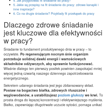
Jak przygotować fit śniadanie do pracy?
Jakie są przepisy na fit śniadanie do pracy: zdrowe kanapki i
inne inspiracje?
Co na drugie śniadanie? Przykłady fit przekąsek do pracy
Dlaczego zdrowe śniadanie
jest kluczowe dla efektywności
w pracy?
Śniadanie to fundament produktywnego dnia w pracy – to
oczywiste.
Po regenerującym nocnym śnie organizm
potrzebuje solidnej dawki energii i wartościowych
składników odżywczych, aby sprawnie funkcjonować.
Właśnie dlatego ten pierwszy posiłek powinien zaspokajać mniej
więcej jedną czwartą naszego dziennego zapotrzebowania
energetycznego.
Sekretem udanego śniadania jest jego zbilansowany skład.
Postaw na bogactwo białka, zdrowych tłuszczów i
węglowodanów, a ustabilizujesz
poziom glukozy
we krwi.
To
prosta droga do lepszej koncentracji i efektywniejszego myślenia.
Białko, zapewniając długotrwałe uczucie sytości, pomaga unikać