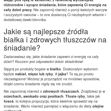
różnorodne i sycące śniadania, które zapewnią Ci energię na
cały dzień pracy.
Nie zapomnij również o porcji świeżych warzyw
i soczystych owoców – to one dostarczą Ci niezbędnych witamin i
dodatkowej dawki błonnika.
Jakie są najlepsze źródła
białka i zdrowych tłuszczów na
śniadanie?
Zastanawiasz się, jakie śniadanie zapewni ci energię na cały
dzień? Kluczem jest odpowiedni dobór składników!
Sięgnij po produkty bogate w
białko
. Doskonałym wyborem
będzie
nabiał, mięso lub ryby
. A
jajka
? Te są po prostu
niezastąpione! Możesz je przyrządzić na mnóstwo sposobów,
dzięki czemu śniadanie nigdy się nie znudzi.
Nie zapominaj również o
zdrowych tłuszczach
. Znajdziesz je w
orzechach, awokado oraz pestkach
.
Tłuste ryby
, takie jak
łosoś
, to kolejna propozycja, która świetnie sprawdzi się na
śniadanie. Warto również pamiętać o włączeniu do diety
olejów
roślinnych
.