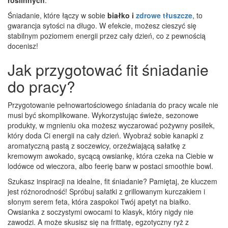
Śniadanie, które łączy w sobie
białko i
zdrowe tłuszcze
, to
gwarancja sytości na długo. W efekcie, możesz cieszyć się
stabilnym poziomem energii przez cały dzień, co z pewnością
docenisz!
Jak przygotować fit śniadanie
do pracy?
Przygotowanie pełnowartościowego śniadania do pracy wcale nie
musi być skomplikowane. Wykorzystując świeże, sezonowe
produkty, w mgnieniu oka możesz wyczarować pożywny posiłek,
który doda Ci energii na cały dzień. Wyobraź sobie kanapki z
aromatyczną pastą z soczewicy, orzeźwiającą sałatkę z
kremowym awokado, sycącą owsiankę, która czeka na Ciebie w
lodówce od wieczora, albo feerię barw w postaci smoothie bowl.
Szukasz inspiracji na idealne, fit śniadanie? Pamiętaj, że kluczem
jest różnorodność! Spróbuj sałatki z grillowanym kurczakiem i
słonym serem feta, która zaspokoi Twój apetyt na białko.
Owsianka z soczystymi owocami to klasyk, który nigdy nie
zawodzi. A może skusisz się na frittatę, egzotyczny ryż z