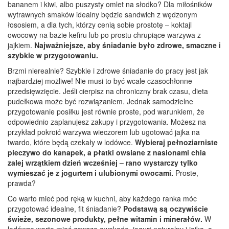
bananem i kiwi, albo puszysty omlet na słodko? Dla miłośników
wytrawnych smaków idealny będzie sandwich z wędzonym
łososiem, a dla tych, którzy cenią sobie prostotę – koktajl
owocowy na bazie kefiru lub po prostu chrupiące warzywa z
jajkiem.
Najważniejsze, aby śniadanie było zdrowe, smaczne i
szybkie w przygotowaniu.
Brzmi nierealnie? Szybkie i zdrowe śniadanie do pracy jest jak
najbardziej możliwe! Nie musi to być wcale czasochłonne
przedsięwzięcie. Jeśli cierpisz na chroniczny brak czasu, dieta
pudełkowa może być rozwiązaniem. Jednak samodzielne
przygotowanie posiłku jest równie proste, pod warunkiem, że
odpowiednio zaplanujesz zakupy i przygotowania. Możesz na
przykład pokroić warzywa wieczorem lub ugotować jajka na
twardo, które będą czekały w lodówce.
Wybieraj pełnoziarniste
pieczywo do kanapek, a płatki owsiane z nasionami chia
zalej wrzątkiem dzień wcześniej – rano wystarczy tylko
wymieszać je z jogurtem i ulubionymi owocami.
Proste,
prawda?
Co warto mieć pod ręką w kuchni, aby każdego ranka móc
przygotować idealne, fit śniadanie?
Podstawą są oczywiście
świeże, sezonowe produkty, pełne witamin i minerałów.
W
lodówce warto mieć zawsze awokado, jogurt naturalny i jajka, a