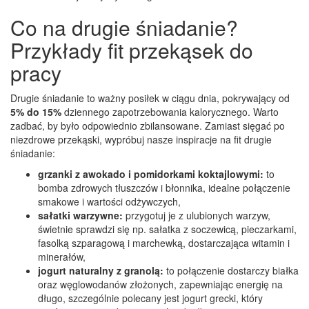
Co na drugie śniadanie?
Przykłady fit przekąsek do
pracy
Drugie śniadanie to ważny posiłek w ciągu dnia, pokrywający od
5% do 15%
dziennego zapotrzebowania kalorycznego. Warto
zadbać, by było odpowiednio zbilansowane. Zamiast sięgać po
niezdrowe przekąski, wypróbuj nasze inspiracje na fit drugie
śniadanie:
grzanki z awokado i pomidorkami koktajlowymi:
to
bomba zdrowych tłuszczów i błonnika, idealne połączenie
smakowe i wartości odżywczych,
sałatki warzywne:
przygotuj je z ulubionych warzyw,
świetnie sprawdzi się np. sałatka z soczewicą, pieczarkami,
fasolką szparagową i marchewką, dostarczająca witamin i
minerałów,
jogurt naturalny z granolą:
to połączenie dostarczy białka
oraz węglowodanów złożonych, zapewniając energię na
długo, szczególnie polecany jest jogurt grecki, który