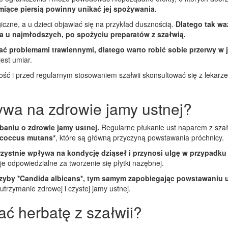
miące piersią powinny unikać jej spożywania.
czne, a u dzieci objawiać się na przykład dusznością.
Dlatego tak wa
a u najmłodszych, po spożyciu preparatów z szałwią.
ać problemami trawiennymi, dlatego warto robić sobie przerwy w j
est umiar.
ć i przed regularnym stosowaniem szałwii skonsultować się z lekarz
ływa na zdrowie jamy ustnej?
dbaniu o zdrowie jamy ustnej.
Regularne płukanie ust naparem z szał
ococcus mutans*
, które są główną przyczyną powstawania próchnicy.
rzystnie wpływa na kondycję dziąseł i przynosi ulgę w przypadku
 odpowiedzialne za tworzenie się płytki nazębnej.
grzyby *Candida albicans*, tym samym zapobiegając powstawaniu
trzymanie zdrowej i czystej jamy ustnej.
ać herbatę z szałwii?