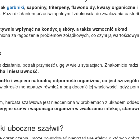
 jak
garbniki
, saponiny, triterpeny, flawonoidy, kwasy organiczne i
.
Poza działaniem przeciwzapalnym i zdolnością do zwalczania bakterii
tywnie wpłynąć na kondycję skóry, a także wzmocnić układ
eniona za łagodzenie problemów żołądkowych, co czyni ją wartościowy
?
 działanie, potrafi przynieść ulgę w wielu sytuacjach. Znakomicie radzi
ha i niestrawność.
rdło i wspiera naturalną odporność organizmu, co jest szczególn
w okresie menopauzy również mogą docenić jej właściwości, gdyż po
ym, herbata szałwiowa jest nieoceniona w problemach z układem odd
teryjne szałwii wspomaga organizm w zwalczaniu infekcji, stanow
ki uboczne szałwii?
e ograniczenia i może powodować niepożądane efekty, o których dobrz