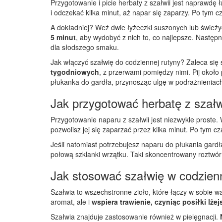
Przygotowanie i picie herbaty z szałwii jest naprawdę 
i odczekać kilka minut, aż napar się zaparzy. Po tym c
A dokładniej? Weź dwie łyżeczki suszonych lub świeżych 
5 minut
, aby wydobyć z nich to, co najlepsze. Następn
dla słodszego smaku.
Jak włączyć szałwię do codziennej rutyny? Zaleca si
tygodniowych
, z przerwami pomiędzy nimi. Pij około 
płukanka do gardła, przynosząc ulgę w podrażnieniac
Jak przygotować herbatę z szałw
Przygotowanie naparu z szałwii jest niezwykle proste. 
pozwolisz jej się zaparzać przez kilka minut. Po tym 
Jeśli natomiast potrzebujesz naparu do płukania gardł
połową szklanki wrzątku. Taki skoncentrowany roztwór
Jak stosować szałwię w codzien
Szałwia to wszechstronne zioło, które łączy w sobie w
aromat, ale i
wspiera trawienie, czyniąc posiłki lżej
Szałwia znajduje zastosowanie również w pielęgnacji.