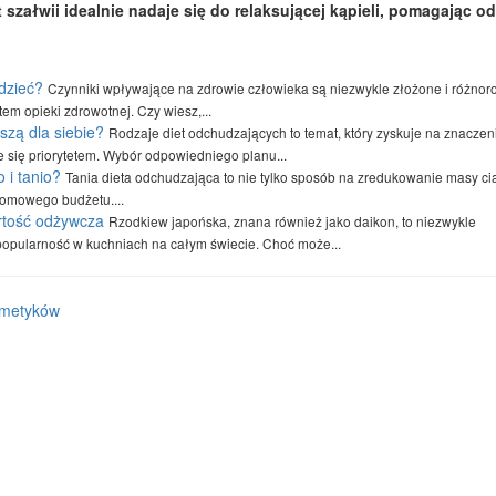
 szałwii idealnie nadaje się do relaksującej kąpieli, pomagając o
dzieć?
Czynniki wpływające na zdrowie człowieka są niezwykle złożone i różnor
tem opieki zdrowotnej. Czy wiesz,...
szą dla siebie?
Rodzaje diet odchudzających to temat, który zyskuje na znaczen
je się priorytetem. Wybór odpowiedniego planu...
 i tanio?
Tania dieta odchudzająca to nie tylko sposób na zredukowanie masy cia
domowego budżetu....
rtość odżywcza
Rzodkiew japońska, znana również jako daikon, to niezwykle
opularność w kuchniach na całym świecie. Choć może...
osmetyków