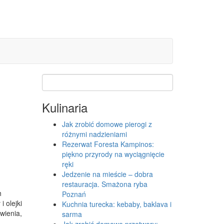
Kulinaria
Jak zrobić domowe pierogi z
różnymi nadzieniami
Rezerwat Foresta Kampinos:
piękno przyrody na wyciągnięcie
ręki
Jedzenie na mieście – dobra
restauracja. Smażona ryba
h
Poznań
 olejki
Kuchnia turecka: kebaby, baklava i
wienia,
sarma
Jak zrobić domowe przetwory: