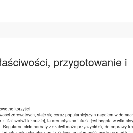
łaściwości, przygotowanie i
iwości zdrowotnych, staje się coraz popularniejszym napojem w domac
iści szałwii lekarskiej, ta aromatyczna infuzja jest bogata w witaminy i
. Regularne picie herbaty z szałwii może przyczynić się do poprawy tra
Jednak zanim sięgniesz po tę ziołową przyjemność, warto poznać jej