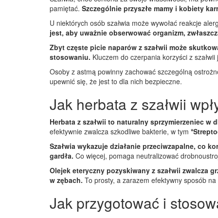
pamiętać.
Szczególnie przyszłe mamy i kobiety kar
U niektórych osób szałwia może wywołać reakcje alergi
jest, aby uważnie obserwować organizm, zwłaszcz
Zbyt częste picie naparów z szałwii może skutkow
stosowaniu.
Kluczem do czerpania korzyści z szałwii j
Osoby z astmą powinny zachować szczególną ostrożnoś
upewnić się, że jest to dla nich bezpieczne.
Jak herbata z szałwii wp
Herbata z szałwii to naturalny sprzymierzeniec w 
efektywnie zwalcza szkodliwe bakterie, w tym
*Strept
Szałwia wykazuje działanie przeciwzapalne, co ko
gardła.
Co więcej, pomaga neutralizować drobnoustroje
Olejek eteryczny pozyskiwany z szałwii zwalcza 
w zębach.
To prosty, a zarazem efektywny sposób na u
Jak przygotować i stosow