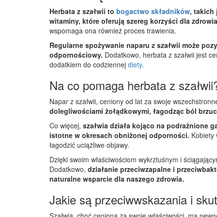
Herbata z szałwii to
bogactwo składników
, takich
witaminy, które oferują szereg korzyści dla zdrowia
wspomaga ona również proces trawienia.
Regularne spożywanie naparu z szałwii może pozy
odpornościowy.
Dodatkowo, herbata z szałwii jest c
dodatkiem do codziennej
diety
.
Na co pomaga herbata z szałwii
Napar z szałwii, ceniony od lat za swoje wszechstronne
dolegliwościami żołądkowymi, łagodząc ból brzuc
Co więcej,
szałwia działa kojąco na podrażnione ga
istotne w okresach obniżonej odporności.
Kobiety 
łagodzić uciążliwe objawy.
Dzięki swoim właściwościom wykrztuśnym i ściągając
Dodatkowo,
działanie przeciwzapalne i przeciwbak
naturalne wsparcie dla naszego zdrowia.
Jakie są przeciwwskazania i skut
Szałwia, choć ceniona za swoje właściwości, ma pewn