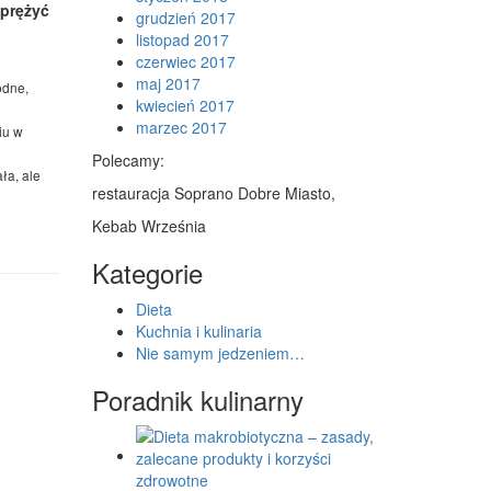
dprężyć
grudzień 2017
listopad 2017
czerwiec 2017
maj 2017
odne,
kwiecień 2017
marzec 2017
iu w
Polecamy:
ła, ale
restauracja Soprano Dobre Miasto,
Kebab Września
Kategorie
Dieta
Kuchnia i kulinaria
Nie samym jedzeniem…
Poradnik kulinarny