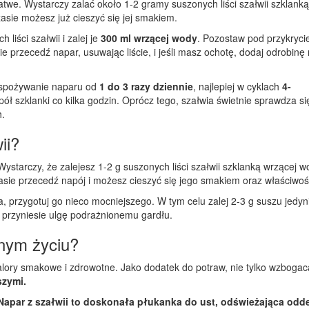
łatwe. Wystarczy zalać około 1-2 gramy suszonych liści szałwii szklank
zasie możesz już cieszyć się jej smakiem.
liści szałwii i zalej je
300 ml wrzącej wody
. Pozostaw pod przykryc
ie przecedź napar, usuwając liście, i jeśli masz ochotę, dodaj odrobinę
ę spożywanie naparu od
1 do 3 razy dziennie
, najlepiej w cyklach
4-
pół szklanki co kilka godzin. Oprócz tego, szałwia świetnie sprawdza si
h.
ii?
Wystarczy, że zalejesz 1-2 g suszonych liści szałwii szklanką wrzącej w
czasie przecedź napój i możesz cieszyć się jego smakiem oraz właściwoś
a, przygotuj go nieco mocniejszego. W tym celu zalej 2-3 g suszu jedyn
 przyniesie ulgę podrażnionemu gardłu.
nym życiu?
alory smakowe i zdrowotne. Jako dodatek do potraw, nie tylko wzbogac
szymi.
Napar z szałwii to doskonała płukanka do ust, odświeżająca odde