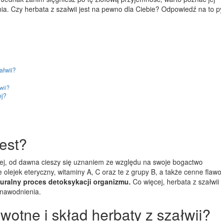
ia. Czy herbata z szałwii jest na pewno dla Ciebie? Odpowiedź na to p
ałwii?
wii?
ej?
jest?
skiej, od dawna cieszy się uznaniem ze względu na swoje bogactwo
olejek eteryczny, witaminy A, C oraz te z grupy B, a także cenne flawo
ralny proces detoksykacji organizmu.
Co więcej, herbata z szałwii
 nawodnienia.
wotne i skład herbaty z szałwii?