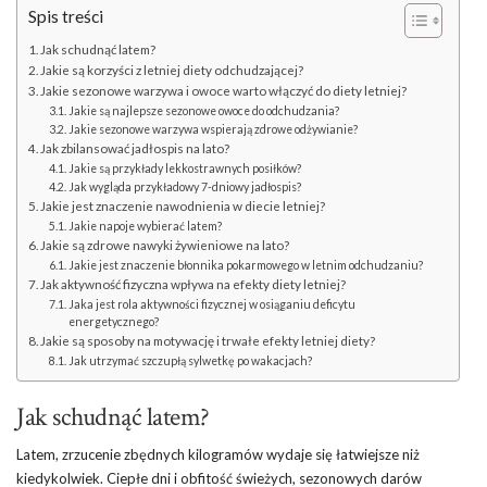
Spis treści
Jak schudnąć latem?
Jakie są korzyści z letniej diety odchudzającej?
Jakie sezonowe warzywa i owoce warto włączyć do diety letniej?
Jakie są najlepsze sezonowe owoce do odchudzania?
Jakie sezonowe warzywa wspierają zdrowe odżywianie?
Jak zbilansować jadłospis na lato?
Jakie są przykłady lekkostrawnych posiłków?
Jak wygląda przykładowy 7-dniowy jadłospis?
Jakie jest znaczenie nawodnienia w diecie letniej?
Jakie napoje wybierać latem?
Jakie są zdrowe nawyki żywieniowe na lato?
Jakie jest znaczenie błonnika pokarmowego w letnim odchudzaniu?
Jak aktywność fizyczna wpływa na efekty diety letniej?
Jaka jest rola aktywności fizycznej w osiąganiu deficytu
energetycznego?
Jakie są sposoby na motywację i trwałe efekty letniej diety?
Jak utrzymać szczupłą sylwetkę po wakacjach?
Jak schudnąć latem?
Latem, zrzucenie zbędnych kilogramów wydaje się łatwiejsze niż
kiedykolwiek. Ciepłe dni i obfitość świeżych, sezonowych darów