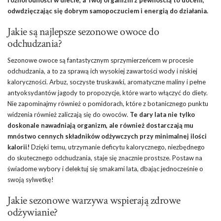
różnorodności w diecie, a Twój organizm z pewnością to doceni,
odwdzięczając się dobrym samopoczuciem i energią do działania.
Jakie są najlepsze sezonowe owoce do
odchudzania?
Sezonowe owoce są fantastycznym sprzymierzeńcem w procesie
odchudzania, a to za sprawą ich wysokiej zawartości wody i niskiej
kaloryczności. Arbuz, soczyste truskawki, aromatyczne maliny i pełne
antyoksydantów jagody to propozycje, które warto włączyć do diety.
Nie zapominajmy również o pomidorach, które z botanicznego punktu
widzenia również zaliczają się do owoców.
Te dary lata nie tylko
doskonale nawadniają organizm, ale również dostarczają mu
mnóstwo cennych składników odżywczych przy minimalnej ilości
kalorii!
Dzięki temu, utrzymanie deficytu kalorycznego, niezbędnego
do skutecznego odchudzania, staje się znacznie prostsze. Postaw na
świadome wybory i delektuj się smakami lata, dbając jednocześnie o
swoją sylwetkę!
Jakie sezonowe warzywa wspierają zdrowe
odżywianie?