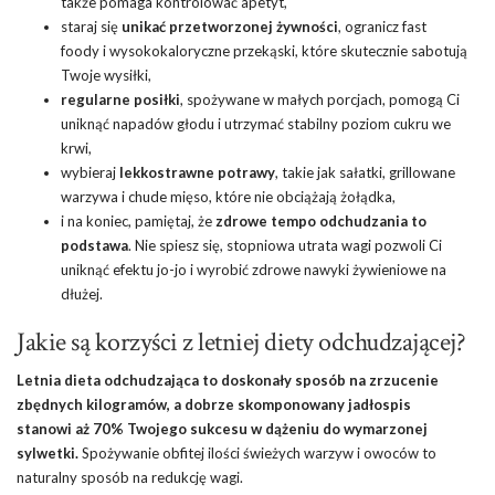
także pomaga kontrolować apetyt,
staraj się
unikać przetworzonej żywności
, ogranicz fast
foody i wysokokaloryczne przekąski, które skutecznie sabotują
Twoje wysiłki,
regularne posiłki
, spożywane w małych porcjach, pomogą Ci
uniknąć napadów głodu i utrzymać stabilny poziom cukru we
krwi,
wybieraj
lekkostrawne potrawy
, takie jak sałatki, grillowane
warzywa i chude mięso, które nie obciążają żołądka,
i na koniec, pamiętaj, że
zdrowe tempo odchudzania to
podstawa
. Nie spiesz się, stopniowa utrata wagi pozwoli Ci
uniknąć efektu jo-jo i wyrobić
zdrowe nawyki żywieniowe
na
dłużej.
Jakie są korzyści z letniej diety odchudzającej?
Letnia dieta odchudzająca to doskonały sposób na zrzucenie
zbędnych kilogramów, a dobrze skomponowany jadłospis
stanowi aż 70% Twojego sukcesu w dążeniu do wymarzonej
sylwetki.
Spożywanie obfitej ilości świeżych warzyw i owoców to
naturalny sposób na redukcję wagi.