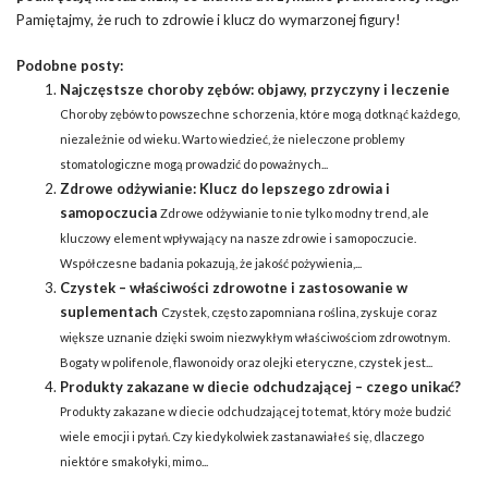
Pamiętajmy, że ruch to zdrowie i klucz do wymarzonej figury!
Podobne posty:
Najczęstsze choroby zębów: objawy, przyczyny i leczenie
Choroby zębów to powszechne schorzenia, które mogą dotknąć każdego,
niezależnie od wieku. Warto wiedzieć, że nieleczone problemy
stomatologiczne mogą prowadzić do poważnych...
Zdrowe odżywianie: Klucz do lepszego zdrowia i
samopoczucia
Zdrowe odżywianie to nie tylko modny trend, ale
kluczowy element wpływający na nasze zdrowie i samopoczucie.
Współczesne badania pokazują, że jakość pożywienia,...
Czystek – właściwości zdrowotne i zastosowanie w
suplementach
Czystek, często zapomniana roślina, zyskuje coraz
większe uznanie dzięki swoim niezwykłym właściwościom zdrowotnym.
Bogaty w polifenole, flawonoidy oraz olejki eteryczne, czystek jest...
Produkty zakazane w diecie odchudzającej – czego unikać?
Produkty zakazane w diecie odchudzającej to temat, który może budzić
wiele emocji i pytań. Czy kiedykolwiek zastanawiałeś się, dlaczego
niektóre smakołyki, mimo...