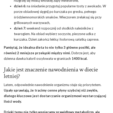
rozgrzej się miską włoskiej zupy minestrone,
dzień 6:
na śniadanie przygotuj popularne tosty z awokado. W
porze obiadowej sięgnij po kurczaka po grecku, pełnego
śródziemnomorskich smaków. Wieczorem zrelaksuj się przy
grillowanych warzywach,
dzień 7:
weekend rozpocznij od słodkich naleśników z
twarogiem. Na obiad wybierz soczyste, pieczone udka z
kurczaka. Dzień zakończ lekką i kolorową sałatką caprese.
Pamiętaj, że idealna dieta to nie tylko 3 główne posiłki, ale
również 2 mniejsze przekąski między nimi.
Dobrze jest, aby
dzienna dawka kalorii oscylowała w granicach
1400 kcal.
Jakie jest
znaczenie nawodnienia w diecie
letniej?
Latem, odpowiednie nawodnienie organizmu staje się priorytetem.
Upały sprawiają, że tracimy cenne płyny szybciej niż zwykle,
dlatego kluczowe jest dostarczanie organizmowi wystarczającej
ilości wody.
Dzięki temu nie tylko wspieramy prawidłowy metabolizm, ale