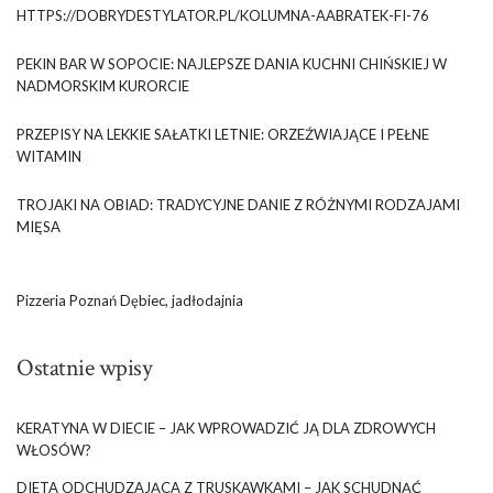
HTTPS://DOBRYDESTYLATOR.PL/KOLUMNA-AABRATEK-FI-76
PEKIN BAR W SOPOCIE: NAJLEPSZE DANIA KUCHNI CHIŃSKIEJ W
NADMORSKIM KURORCIE
PRZEPISY NA LEKKIE SAŁATKI LETNIE: ORZEŹWIAJĄCE I PEŁNE
WITAMIN
TROJAKI NA OBIAD: TRADYCYJNE DANIE Z RÓŻNYMI RODZAJAMI
MIĘSA
Pizzeria Poznań Dębiec, jadłodajnia
Ostatnie wpisy
KERATYNA W DIECIE – JAK WPROWADZIĆ JĄ DLA ZDROWYCH
WŁOSÓW?
DIETA ODCHUDZAJĄCA Z TRUSKAWKAMI – JAK SCHUDNĄĆ