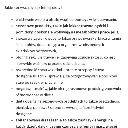
Jakie korzyści płyną z letniej diety?
efektywnie wspiera
utratę wagi
lub pomaga w jej utrzymaniu,
sezonowe produkty, takie jak lekkostrawne ogórki i
pomidory, doskonale wpływają na metabolizm i pracę jelit,
świeże warzywa i owoce to także prawdziwa skarbnica witamin
i minerałów, dostarczająca organizmowi niezbędnych
składników odżywczych,
błonnik reguluje trawienie i zapewnia uczucie sytości, co jest
niezwykle ważne w procesie odchudzania,
oszczędność czasu w kuchni – proste przepisy i łatwo
dostępne składniki sprawiają, że przygotowywanie posiłków
staje się szybkie i przyjemne,
bogactwo smaków, jakie oferują sezonowe produkty, zapewnia
różnorodność w diecie,
dieta oparta na sezonowych produktach to także oszczędność
pieniędzy, ponieważ są one zazwyczaj tańsze i łatwiej
dostępne,
zbilansowana dieta letnia to także zastrzyk energii na
każdy dzień, dzięki czemu czujesz się lepiej i masz więcej