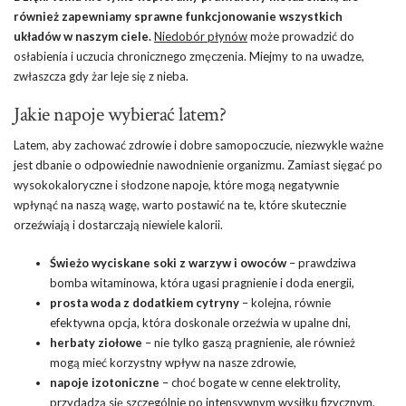
również zapewniamy sprawne funkcjonowanie wszystkich
układów w naszym ciele.
Niedobór płynów
może prowadzić do
osłabienia i uczucia chronicznego zmęczenia. Miejmy to na uwadze,
zwłaszcza gdy żar leje się z nieba.
Jakie napoje wybierać latem?
Latem, aby zachować zdrowie i dobre samopoczucie, niezwykle ważne
jest dbanie o odpowiednie nawodnienie organizmu. Zamiast sięgać po
wysokokaloryczne i słodzone napoje, które mogą negatywnie
wpłynąć na naszą wagę, warto postawić na te, które skutecznie
orzeźwiają i dostarczają niewiele kalorii.
Świeżo wyciskane
soki z warzyw i owoców
– prawdziwa
bomba witaminowa, która ugasi pragnienie i doda energii,
prosta woda z dodatkiem cytryny
– kolejna, równie
efektywna opcja, która doskonale orzeźwia w upalne dni,
herbaty ziołowe
– nie tylko gaszą pragnienie, ale również
mogą mieć korzystny wpływ na nasze zdrowie,
napoje izotoniczne
– choć bogate w cenne elektrolity,
przydadzą się szczególnie po intensywnym wysiłku fizycznym,