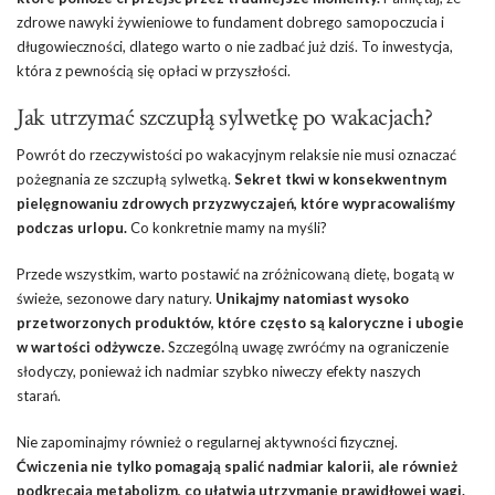
zdrowe nawyki żywieniowe to fundament dobrego samopoczucia i
długowieczności, dlatego warto o nie zadbać już dziś. To inwestycja,
która z pewnością się opłaci w przyszłości.
Jak utrzymać szczupłą sylwetkę po wakacjach?
Powrót do rzeczywistości po wakacyjnym relaksie nie musi oznaczać
pożegnania ze szczupłą sylwetką.
Sekret tkwi w konsekwentnym
pielęgnowaniu zdrowych przyzwyczajeń, które wypracowaliśmy
podczas urlopu.
Co konkretnie mamy na myśli?
Przede wszystkim, warto postawić na zróżnicowaną dietę, bogatą w
świeże, sezonowe dary natury.
Unikajmy natomiast wysoko
przetworzonych produktów, które często są kaloryczne i ubogie
w wartości odżywcze.
Szczególną uwagę zwróćmy na ograniczenie
słodyczy, ponieważ ich nadmiar szybko niweczy efekty naszych
starań.
Nie zapominajmy również o regularnej aktywności fizycznej.
Ćwiczenia nie tylko pomagają spalić nadmiar kalorii, ale również
podkręcają metabolizm, co ułatwia utrzymanie prawidłowej wagi.