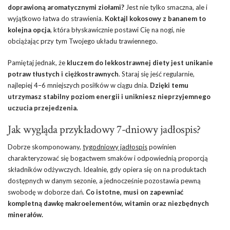
doprawioną aromatycznymi ziołami?
Jest nie tylko smaczna, ale i
wyjątkowo łatwa do strawienia.
Koktajl kokosowy z bananem to
kolejna opcja
, która błyskawicznie postawi Cię na nogi, nie
obciążając przy tym Twojego układu trawiennego.
Pamiętaj jednak, że
kluczem do lekkostrawnej diety jest unikanie
potraw tłustych i ciężkostrawnych
. Staraj się jeść regularnie,
najlepiej 4–6 mniejszych posiłków w ciągu dnia.
Dzięki temu
utrzymasz stabilny poziom energii i unikniesz nieprzyjemnego
uczucia przejedzenia.
Jak wygląda przykładowy 7-dniowy jadłospis?
Dobrze skomponowany,
tygodniowy jadłospis
powinien
charakteryzować się bogactwem smaków i odpowiednią proporcją
składników odżywczych. Idealnie, gdy opiera się on na produktach
dostępnych w danym sezonie, a jednocześnie pozostawia pewną
swobodę w doborze dań.
Co istotne, musi on zapewniać
kompletną dawkę makroelementów, witamin oraz niezbędnych
minerałów.