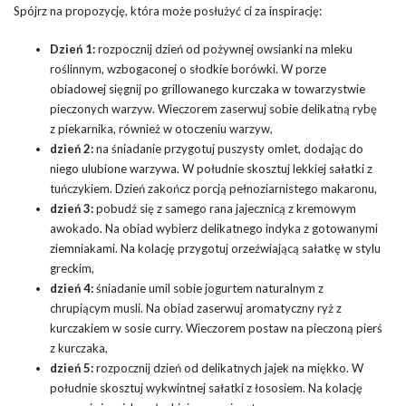
Spójrz na propozycję, która może posłużyć ci za inspirację:
Dzień 1:
rozpocznij dzień od pożywnej owsianki na mleku
roślinnym, wzbogaconej o słodkie borówki. W porze
obiadowej sięgnij po grillowanego kurczaka w towarzystwie
pieczonych warzyw. Wieczorem zaserwuj sobie delikatną rybę
z piekarnika, również w otoczeniu warzyw,
dzień 2:
na śniadanie przygotuj puszysty omlet, dodając do
niego ulubione warzywa. W południe skosztuj lekkiej sałatki z
tuńczykiem. Dzień zakończ porcją pełnoziarnistego makaronu,
dzień 3:
pobudź się z samego rana jajecznicą z kremowym
awokado. Na obiad wybierz delikatnego indyka z gotowanymi
ziemniakami. Na kolację przygotuj orzeźwiającą sałatkę w stylu
greckim,
dzień 4:
śniadanie umil sobie jogurtem naturalnym z
chrupiącym musli. Na obiad zaserwuj aromatyczny ryż z
kurczakiem w sosie curry. Wieczorem postaw na pieczoną pierś
z kurczaka,
dzień 5:
rozpocznij dzień od delikatnych jajek na miękko. W
południe skosztuj wykwintnej sałatki z łososiem. Na kolację