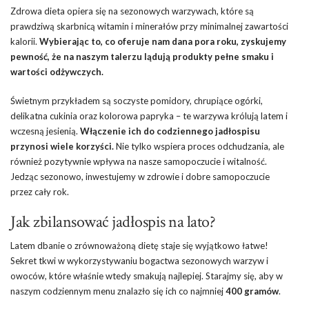
Zdrowa dieta opiera się na sezonowych warzywach, które są
prawdziwą skarbnicą witamin i minerałów przy minimalnej zawartości
kalorii.
Wybierając to, co oferuje nam dana pora roku, zyskujemy
pewność, że na naszym talerzu lądują produkty pełne smaku i
wartości odżywczych.
Świetnym przykładem są soczyste pomidory, chrupiące ogórki,
delikatna cukinia oraz kolorowa papryka – te warzywa królują latem i
wczesną jesienią.
Włączenie ich do codziennego jadłospisu
przynosi wiele korzyści.
Nie tylko wspiera proces odchudzania, ale
również pozytywnie wpływa na nasze samopoczucie i witalność.
Jedząc sezonowo, inwestujemy w zdrowie i dobre samopoczucie
przez cały rok.
Jak zbilansować jadłospis na lato?
Latem dbanie o zrównoważoną dietę staje się wyjątkowo łatwe!
Sekret tkwi w wykorzystywaniu bogactwa sezonowych warzyw i
owoców, które właśnie wtedy smakują najlepiej. Starajmy się, aby w
naszym codziennym menu znalazło się ich co najmniej
400 gramów
.