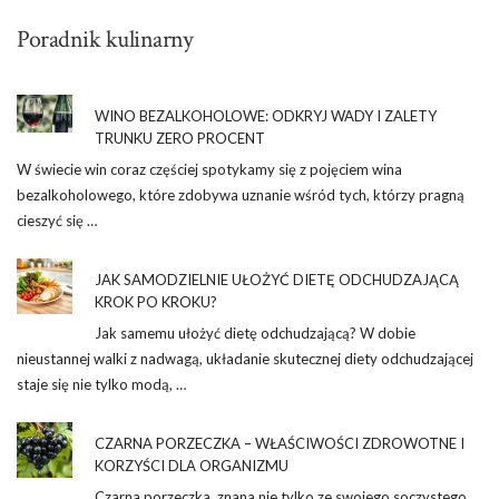
Poradnik kulinarny
WINO BEZALKOHOLOWE: ODKRYJ WADY I ZALETY
TRUNKU ZERO PROCENT
W świecie win coraz częściej spotykamy się z pojęciem wina
bezalkoholowego, które zdobywa uznanie wśród tych, którzy pragną
cieszyć się …
JAK SAMODZIELNIE UŁOŻYĆ DIETĘ ODCHUDZAJĄCĄ
KROK PO KROKU?
Jak samemu ułożyć dietę odchudzającą? W dobie
nieustannej walki z nadwagą, układanie skutecznej diety odchudzającej
staje się nie tylko modą, …
CZARNA PORZECZKA – WŁAŚCIWOŚCI ZDROWOTNE I
KORZYŚCI DLA ORGANIZMU
Czarna porzeczka, znana nie tylko ze swojego soczystego