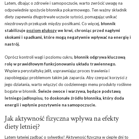
Latem, dbając o zdrowie i samopoczucie, warto zwrócić uwagę na
odpowiednie spożycie błonnika pokarmowego. Ten ważny składnik
diety zapewnia długotrwałe uczucie sytości, pomagając unikać
niezdrowych przekąsek między posiłkami. Co więcej,
błonnik
stabilizuje
poziom glukozy
we krwi, chroniąc przed nagłymi
skokami i spadkami, które mogą negatywnie wpływać na energię i
nastrój.
Oprócz kontroli wagi i poziomu cukru,
błonnik odgrywa kluczową
rolę w prawidłowym funkcjonowaniu układu trawiennego.
Wspiera perystaltykę jelit, usprawniając proces trawienia i
zapobiegając problemom takim jak zaparcia. Aby czerpać korzyści z
jego działania, warto włączyć do codziennego menu produkty roślinne
bogate w błonnik.
Świeże owoce i warzywa, będące podstawą
letniego jadłospisu, to doskonałe źródło błonnika, który doda
energii i wpłynie pozytywnie na samopoczucie.
Jak aktywność fizyczna wpływa na efekty
diety letniej?
Latem łatwiej zadbać o sylwetkę! Aktywność fizyczna w ciepłe dni to