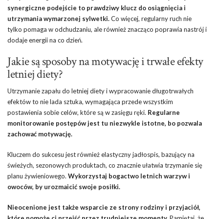
synergiczne podejście to prawdziwy klucz do osiągnięcia i
utrzymania wymarzonej sylwetki.
Co więcej, regularny ruch nie
tylko pomaga w odchudzaniu, ale również znacząco poprawia nastrój i
dodaje energii na co dzień.
Jakie są sposoby na motywację i trwałe efekty
letniej diety?
Utrzymanie zapału do letniej diety i wypracowanie długotrwałych
efektów to nie lada sztuka, wymagająca przede wszystkim
postawienia sobie celów, które są w zasięgu ręki.
Regularne
monitorowanie postępów jest tu niezwykle istotne, bo pozwala
zachować motywację.
Kluczem do sukcesu jest również elastyczny jadłospis, bazujący na
świeżych, sezonowych produktach, co znacznie ułatwia trzymanie się
planu żywieniowego.
Wykorzystaj bogactwo letnich warzyw i
owoców, by urozmaicić swoje posiłki.
Nieocenione jest także wsparcie ze strony rodziny i przyjaciół,
które pomoże ci przejść przez trudniejsze momenty.
Pamiętaj, że