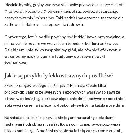
Idealnie byłoby, gdyby warzywa stanowiły przeważającą część, około
¾ tej porcji. Pozostałą ¼ powinny uzupełniać owoce, dostarczając
cennych witamin i minerałów. Taki podział ma ogromne znaczenie dla
zachowania dobrego samopoczucia i zdrowia.
Oprócz tego, letnie posiłki powinny być lekkie i łatwo przyswajalne, a
jednocześnie bogate we wszystkie niezbędne składniki odżywcze.
Dzięki temu nie tylko zaspokoimy głód, ale również efektywnie
wesprzemy nasz organizm i zadbamy o zdrowe nawyki
żywieniowe.
Jakie są przykłady lekkostrawnych posiłków?
Szukasz czegoś lekkiego dla żołądka? Mam dla Ciebie kilka
propozycji!
Sałatki ze świeżych, sezonowych warzyw to zawsze
strzał w dziesiątkę
, a
orzeźwiające chłodniki, pożywne smoothie i
soki wyciskane na świeżo to doskonały wybór na każdą porę dnia.
Na śniadanie idealnie sprawdzi się
jogurt naturalny z płatkami
jaglanymi i odrobiną musu jabłkowego
– to naprawdę pożywna i
lekka kombinacja. A może skusisz się na
letnią zupę krem z cukinii,