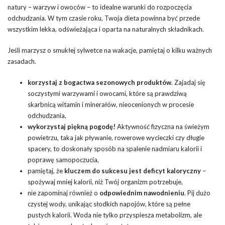
natury – warzyw i owoców – to idealne warunki do rozpoczęcia
odchudzania. W tym czasie roku, Twoja dieta powinna być przede
wszystkim lekka, odświeżająca i oparta na naturalnych składnikach.
Jeśli marzysz o smukłej sylwetce na wakacje, pamiętaj o kilku ważnych
zasadach.
korzystaj z bogactwa sezonowych produktów
. Zajadaj się
soczystymi warzywami i owocami, które są prawdziwą
skarbnicą witamin i minerałów, nieocenionych w procesie
odchudzania,
wykorzystaj piękną pogodę!
Aktywność fizyczna na świeżym
powietrzu, taka jak pływanie, rowerowe wycieczki czy długie
spacery, to doskonały sposób na spalenie nadmiaru kalorii i
poprawę samopoczucia,
pamiętaj, że
kluczem do sukcesu jest deficyt kaloryczny
–
spożywaj mniej kalorii, niż Twój organizm potrzebuje,
nie zapominaj również o
odpowiednim nawodnieniu
. Pij dużo
czystej wody, unikając słodkich napojów, które są pełne
pustych kalorii. Woda nie tylko przyspiesza metabolizm, ale