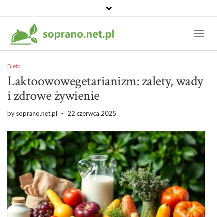
Toggl
Naviga
Dieta
Laktoowowegetarianizm: zalety, wady
i zdrowe żywienie
by
soprano.net.pl
-
22 czerwca 2025