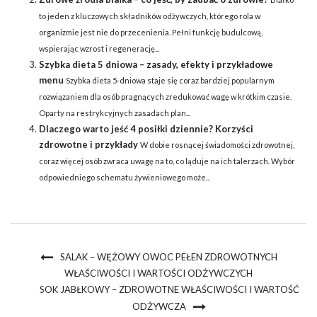
to jeden z kluczowych składników odżywczych, którego rola w
organizmie jest nie do przecenienia. Pełni funkcję budulcową,
wspierając wzrost i regenerację...
Szybka dieta 5 dniowa – zasady, efekty i przykładowe
menu
Szybka dieta 5-dniowa staje się coraz bardziej popularnym
rozwiązaniem dla osób pragnących zredukować wagę w krótkim czasie.
Oparty na restrykcyjnych zasadach plan...
Dlaczego warto jeść 4 posiłki dziennie? Korzyści
zdrowotne i przykłady
W dobie rosnącej świadomości zdrowotnej,
coraz więcej osób zwraca uwagę na to, co ląduje na ich talerzach. Wybór
odpowiedniego schematu żywieniowego może...
SALAK – WĘŻOWY OWOC PEŁEN ZDROWOTNYCH
WŁAŚCIWOŚCI I WARTOŚCI ODŻYWCZYCH
SOK JABŁKOWY – ZDROWOTNE WŁAŚCIWOŚCI I WARTOŚĆ
ODŻYWCZA