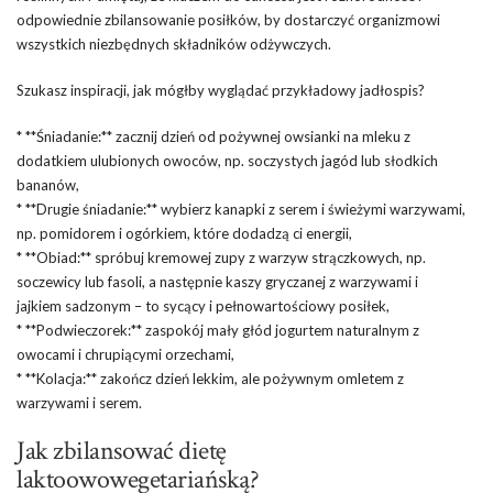
odpowiednie zbilansowanie posiłków, by dostarczyć organizmowi
wszystkich niezbędnych składników odżywczych.
Szukasz inspiracji, jak mógłby wyglądać przykładowy jadłospis?
* **Śniadanie:** zacznij dzień od pożywnej owsianki na mleku z
dodatkiem ulubionych owoców, np. soczystych jagód lub słodkich
bananów,
* **Drugie śniadanie:** wybierz kanapki z serem i świeżymi warzywami,
np. pomidorem i ogórkiem, które dodadzą ci energii,
* **Obiad:** spróbuj kremowej zupy z warzyw strączkowych, np.
soczewicy lub fasoli, a następnie kaszy gryczanej z warzywami i
jajkiem sadzonym – to sycący i pełnowartościowy posiłek,
* **Podwieczorek:** zaspokój mały głód jogurtem naturalnym z
owocami i chrupiącymi orzechami,
* **Kolacja:** zakończ dzień lekkim, ale pożywnym omletem z
warzywami i serem.
Jak zbilansować dietę
laktoowowegetariańską?