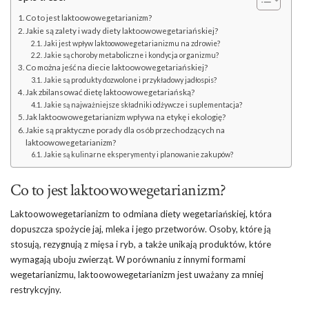
Co to jest laktoowowegetarianizm?
Jakie są zalety i wady diety laktoowowegetariańskiej?
Jaki jest wpływ laktoowowegetarianizmu na zdrowie?
Jakie są choroby metaboliczne i kondycja organizmu?
Co można jeść na diecie laktoowowegetariańskiej?
Jakie są produkty dozwolone i przykładowy jadłospis?
Jak zbilansować dietę laktoowowegetariańską?
Jakie są najważniejsze składniki odżywcze i suplementacja?
Jak laktoowowegetarianizm wpływa na etykę i ekologię?
Jakie są praktyczne porady dla osób przechodzących na
laktoowowegetarianizm?
Jakie są kulinarne eksperymenty i planowanie zakupów?
Co to jest laktoowowegetarianizm?
Laktoowowegetarianizm to odmiana diety wegetariańskiej, która
dopuszcza spożycie jaj, mleka i jego przetworów. Osoby, które ją
stosują, rezygnują z mięsa i ryb, a także unikają produktów, które
wymagają uboju zwierząt. W porównaniu z innymi formami
wegetarianizmu, laktoowowegetarianizm jest uważany za mniej
restrykcyjny.