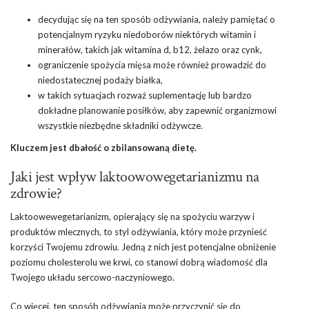
decydując się na ten sposób odżywiania, należy pamiętać o
potencjalnym ryzyku niedoborów niektórych witamin i
minerałów, takich jak witamina d, b12, żelazo oraz cynk,
ograniczenie spożycia mięsa może również prowadzić do
niedostatecznej podaży białka,
w takich sytuacjach rozważ suplementację lub bardzo
dokładne planowanie posiłków, aby zapewnić organizmowi
wszystkie niezbędne składniki odżywcze.
Kluczem jest dbałość o zbilansowaną dietę.
Jaki jest wpływ laktoowowegetarianizmu na
zdrowie?
Laktoowewegetarianizm, opierający się na spożyciu warzyw i
produktów mlecznych, to styl odżywiania, który może przynieść
korzyści Twojemu zdrowiu. Jedną z nich jest potencjalne obniżenie
poziomu cholesterolu we krwi, co stanowi dobrą wiadomość dla
Twojego układu sercowo-naczyniowego.
Co więcej, ten sposób odżywiania może przyczynić się do