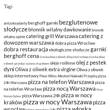
Tagi
bezglutenowe
berghoff garnki
antyoksydanty
słodycze
błonnik witalny dawkowanie
błonnik
catering z
catering grill Warszawa
witalny opinie
dowozem warszawa
dobra pizza Wrocław
dobra restauracja
garnki
ekologiczne słodycze
berghoff cena
Grecka oliwa z oliwek sklep internetowy
Grecka oliwa
olej z pestek
oleje roślinne
z oliwek sprzedaż
nasiona strączkowe
dyni
Oliwa z oliwek extra virgine
Oliwa z oliwek
sklep internetowy
Piwo Wino Alkohol Nalewki Przepisy
pizza
pizza na telefon Warszawa
pizza
24h Warszawa
pizza nocą Warszawa
na telefon Wrocław
Pizza
pizza w nocy
pizza Warszawa 24h
Poznań Dębiec
pizza w nocy Warszawa
kraków
pizza
pizza włoska
wrocław
pizza wrocław 24h