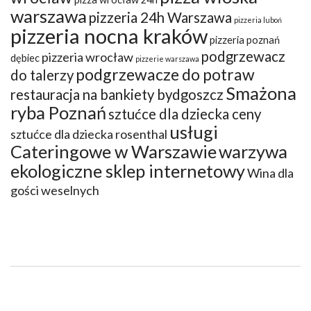
warszawa
pizzeria 24h Warszawa
pizzeria luboń
pizzeria nocna kraków
pizzeria poznań
podgrzewacz
pizzeria wrocław
dębiec
pizzerie warszawa
podgrzewacze do potraw
do talerzy
Smażona
restauracja na bankiety bydgoszcz
ryba Poznań
sztućce dla dziecka ceny
usługi
sztućce dla dziecka rosenthal
Cateringowe w Warszawie
warzywa
ekologiczne sklep internetowy
Wina dla
gości weselnych