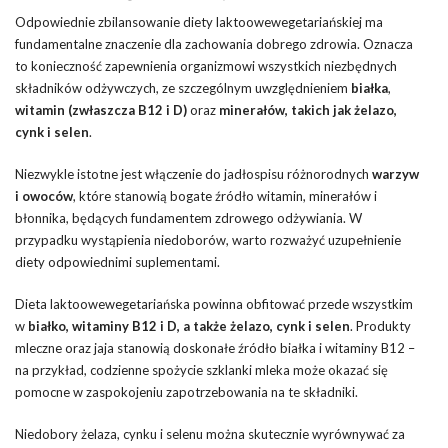
Odpowiednie zbilansowanie diety laktoowewegetariańskiej ma
fundamentalne znaczenie dla zachowania dobrego zdrowia. Oznacza
to konieczność zapewnienia organizmowi wszystkich niezbędnych
składników odżywczych, ze szczególnym uwzględnieniem
białka
,
witamin (zwłaszcza B12 i D)
oraz
minerałów, takich jak żelazo,
cynk i selen
.
Niezwykle istotne jest włączenie do jadłospisu różnorodnych
warzyw
i owoców
, które stanowią bogate źródło witamin, minerałów i
błonnika, będących fundamentem zdrowego odżywiania. W
przypadku wystąpienia niedoborów, warto rozważyć uzupełnienie
diety odpowiednimi suplementami.
Dieta laktoowewegetariańska powinna obfitować przede wszystkim
w
białko, witaminy B12 i D, a także żelazo, cynk i selen
. Produkty
mleczne oraz jaja stanowią doskonałe źródło białka i witaminy B12 –
na przykład, codzienne spożycie szklanki mleka może okazać się
pomocne w zaspokojeniu zapotrzebowania na te składniki.
Niedobory żelaza, cynku i selenu można skutecznie wyrównywać za