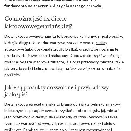
fundamentalne znaczenie diety dla naszego zdrowia.
Co można jeść na diecie
laktoowowegetariańskiej?
Dieta laktoowowegetariańska to bogactwo kulinarnych możliwości, w
której królują: różnorodne warzywa, soczyste owoce,
rośliny
strączkowe
(jako doskonałe źródło białka), orzechy, pełnoziarniste
produkty zbożowe, kasze i makarony. Dopuszczalne są również oleje
roślinne, bogate w zdrowe tłuszcze, jaja oraz przetwory mleczne, takie
jak sery, jogurty i kefiry, pozwalając na jeszcze większe urozmaicenie
posiłków.
Jakie są produkty dozwolone i przykładowy
jadłospis?
Dieta laktoowewegetariańska to brama do świata pełnego smaków i
kulinarnych inspiracji. Możesz korzystać z dobrodziejstw jaj, mleka i
jego przetworów, cieszyć się świeżością warzyw i owoców, a także
czerpać z wartości odżywczych roślin strączkowych, kasz i olejów
roślinnych. Pamiętaj, że kluczem do sukcesu jest różnorodność i