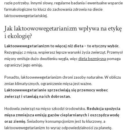
razie potrzeby. Innymi słowy, regularne badania i ewentualne wsparcie
farmakologiczne to klucz do zachowania zdrowia na diecie
laktoowewegetariańskiej.
Jak laktoowowegetarianizm wpływa na etykę
i ekologię?
Laktoowewegetarianizm to więcej niż dieta – to etyczny wybór.
Rezygnując z mięsa, wspierasz lepsze warunki życia zwierząt. Przemysł
mięsny emituje dużo dwutlenku węgla, więc
dieta bezmięsna
pomaga
ograniczyć jego emisję.
Ponadto, laktoowewegetarianizm chroni zasoby naturalne. W obliczu
zmian klimatycznych, ograniczenie mięsa jest ważne.
Laktoowewegetarianie sprzeciwiają się przemocy wobec
zwierząt i stawiają na ich dobrostan.
Hodowla zwierząt na mięso szkodzi środowisku.
Redukcja spożycia
mięsa zmniejsza emisję gazów cieplarnianych i oszczędza wodę
oraz ziemię.
Świadomy konsumpcjonizm jest tu kluczowy, a
laktoowewegetarianizm to wyraz odpowiedzialności za planetę.