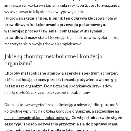
zmniejszenia ryzyka wystąpienia cukrzycy typu 2. Jest to związane z
wysoką zawartością błonnika w typowej diecie
laktoowewegetariańskiej.
Błonnik ten odgrywa kluczową rolę w
prawidłowym funkcjonowaniu przewodu pokarmowego,
wspierając proces trawienia i pomagając w utrzymaniu
prawidłowej masy ciała.
Decydując się na laktoowewegetarianizm,
troszczysz się o swoje zdrowie kompleksowo.
Jakie są choroby metaboliczne i kondycja
organizmu?
Choroby metaboliczne stanowią szerokie spektrum schorzeń,
które zakłócają proces przekształcania pożywienia w energię
przez nasz organizm.
Do najczęściej spotykanych przykładów
należą otyłość, cukrzyca oraz zespół metaboliczny.
Dieta laktoowewegetariańska, eliminująca mięso z jadłospisu, może
korzystnie wpłynąć na ogólną kondycję organizmu, a szczególnie na
funkcjonowanie układu pokarmowego
.
Co więcej, obserwuje się, że
tego typu sposób odżywiania przyczynia się do poprawy stanu
skóry, włosów i paznokci, podkreślając tym samym