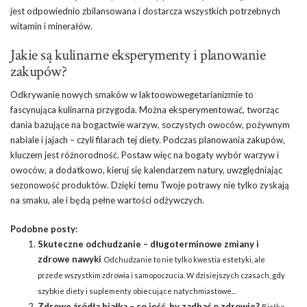
jest odpowiednio zbilansowana i dostarcza wszystkich potrzebnych
witamin i minerałów.
Jakie są kulinarne eksperymenty i planowanie
zakupów?
Odkrywanie nowych smaków w laktoowowegetarianizmie to
fascynująca kulinarna przygoda. Można eksperymentować, tworząc
dania bazujące na bogactwie warzyw, soczystych owoców, pożywnym
nabiale i jajach – czyli filarach tej diety. Podczas planowania zakupów,
kluczem jest różnorodność. Postaw więc na bogaty wybór warzyw i
owoców, a dodatkowo, kieruj się kalendarzem natury, uwzględniając
sezonowość produktów. Dzięki temu Twoje potrawy nie tylko zyskają
na smaku, ale i będą pełne wartości odżywczych.
Podobne posty:
Skuteczne odchudzanie – długoterminowe zmiany i
zdrowe nawyki
Odchudzanie to nie tylko kwestia estetyki, ale
przede wszystkim zdrowia i samopoczucia. W dzisiejszych czasach, gdy
szybkie diety i suplementy obiecujące natychmiastowe...
Zdrowe źródła białka – co jeść, by zadbać o zdrowie?
Białko