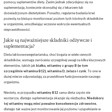
pomocą suplementów diety. Zanim jednak zdecydujesz się na
suplementację, koniecznie skonsultuj się z lekarzem lub
doświadczonym dietetykiem. Ponadto, regularne badania krwi
pozwolą na bieżąco monitorować poziom tych istotnych składników
w organizmie, umożliwiając wczesne wykrycie ewentualnych
nieprawidłowości.
Jakie są najważniejsze składniki odżywcze i
suplementacja?
Dieta laktoowowegetariańska, choć bogata w wiele cennych
składników, wymaga zwrócenia szczególnej uwagi na kilka kluczowych
elementów, takich jak
białko, witaminy z grupy B (w tym
szczególnie witamina B12), witamina D, żelazo i cynk
. To one w
dużej mierze odpowiadają za prawidłowe funkcjonowanie naszego
organizmu.
Niestety, w przypadku
witaminy B12
sama dieta często nie
wystarcza, dlatego suplementacja okazuje się niezbędna.
Niedobory
tej witaminy mogą mieć poważne konsekwencje zdrowotne
,
dlatego tak ważne jest monitorowanie jej poziomu i uzupełnianie w