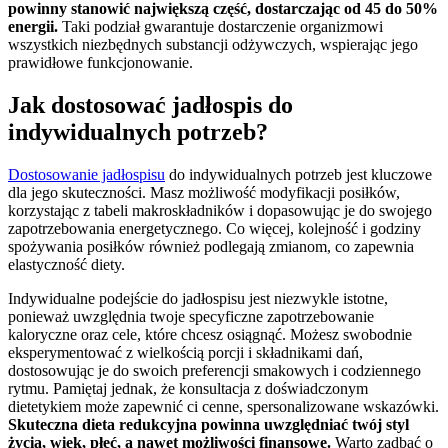
powinny stanowić największą część, dostarczając od 45 do 50%
energii.
Taki podział gwarantuje dostarczenie organizmowi
wszystkich niezbędnych substancji odżywczych, wspierając jego
prawidłowe funkcjonowanie.
Jak dostosować jadłospis do
indywidualnych potrzeb?
Dostosowanie jadłospisu
do indywidualnych potrzeb jest kluczowe
dla jego skuteczności. Masz możliwość modyfikacji posiłków,
korzystając z tabeli makroskładników i dopasowując je do swojego
zapotrzebowania energetycznego. Co więcej, kolejność i godziny
spożywania posiłków również podlegają zmianom, co zapewnia
elastyczność diety.
Indywidualne podejście do jadłospisu jest niezwykle istotne,
ponieważ uwzględnia twoje specyficzne zapotrzebowanie
kaloryczne oraz cele, które chcesz osiągnąć. Możesz swobodnie
eksperymentować z wielkością porcji i składnikami dań,
dostosowując je do swoich preferencji smakowych i codziennego
rytmu. Pamiętaj jednak, że konsultacja z doświadczonym
dietetykiem może zapewnić ci cenne, spersonalizowane wskazówki.
Skuteczna dieta redukcyjna powinna uwzględniać twój styl
życia, wiek, płeć, a nawet możliwości finansowe.
Warto zadbać o