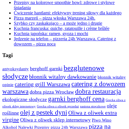
Przepisy na kolorowe smoothie bowl: zdrowe i stylowe
śniadania
Ćwiczenie hantlami: efektywny trening siłowy dla każdego
Pizza marzeń – pizza włoska Warszawa 24h.
Szybko czy zaskakująco – a może jedno i drugie
Kuchnia francuska: quiche, ratatouille i crème brûlée
Kuchnia japońska: ramen, gyoza i mochi
Jedzenie na telefon – pizzeria 24h Warszawa. Catering z
dowozem – pizza nocą
Tagi
bezglutenowe
berghoff garnki
antyoksydanty
słodycze
błonnik witalny dawkowanie
błonnik witalny
catering z dowozem
catering grill Warszawa
opinie
warszawa
dobra restauracja
dobra pizza Wrocław
garnki berghoff cena
ekologiczne słodycze
Grecka oliwa z
oleje
oliwek sklep internetowy
Grecka oliwa z oliwek sprzedaż
nasiona strączkowe
olej z pestek dyni
Oliwa z oliwek extra
roślinne
virgine
Oliwa z oliwek sklep internetowy
Piwo Wino
pizza na
Alkohol Nalewki Przepisy
pizza 24h Warszawa