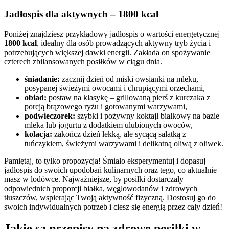
Jadłospis dla aktywnych – 1800 kcal
Poniżej znajdziesz przykładowy jadłospis o wartości energetycznej
1800 kcal
, idealny dla osób prowadzących aktywny tryb życia i
potrzebujących większej dawki energii. Zakłada on spożywanie
czterech zbilansowanych posiłków w ciągu dnia.
śniadanie:
zacznij dzień od miski owsianki na mleku,
posypanej świeżymi owocami i chrupiącymi orzechami,
obiad:
postaw na klasykę – grillowaną pierś z kurczaka z
porcją brązowego ryżu i gotowanymi warzywami,
podwieczorek:
szybki i pożywny koktajl białkowy na bazie
mleka lub jogurtu z dodatkiem ulubionych owoców,
kolacja:
zakończ dzień lekką, ale sycącą sałatką z
tuńczykiem, świeżymi warzywami i delikatną oliwą z oliwek.
Pamiętaj, to tylko propozycja! Śmiało eksperymentuj i dopasuj
jadłospis do swoich upodobań kulinarnych oraz tego, co aktualnie
masz w lodówce. Najważniejsze, by posiłki dostarczały
odpowiednich proporcji białka, węglowodanów i zdrowych
tłuszczów, wspierając Twoją aktywność fizyczną. Dostosuj go do
swoich indywidualnych potrzeb i ciesz się energią przez cały dzień!
Jakie są przepisy na zdrowe posiłki w