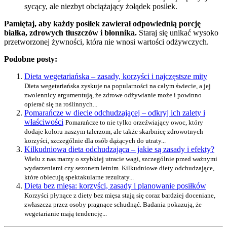
sycący, ale niezbyt obciążający żołądek posiłek.
Pamiętaj, aby każdy posiłek zawierał odpowiednią porcję
białka, zdrowych tłuszczów i błonnika.
Staraj się unikać wysoko
przetworzonej żywności, która nie wnosi wartości odżywczych.
Podobne posty:
Dieta wegetariańska – zasady, korzyści i najczęstsze mity
Dieta wegetariańska zyskuje na popularności na całym świecie, a jej
zwolennicy argumentują, że zdrowe odżywianie może i powinno
opierać się na roślinnych...
Pomarańcze w diecie odchudzającej – odkryj ich zalety i
właściwości
Pomarańcze to nie tylko orzeźwiający owoc, który
dodaje koloru naszym talerzom, ale także skarbnicę zdrowotnych
korzyści, szczególnie dla osób dążących do utraty...
Kilkudniowa dieta odchudzająca – jakie są zasady i efekty?
Wielu z nas marzy o szybkiej utracie wagi, szczególnie przed ważnymi
wydarzeniami czy sezonem letnim. Kilkudniowe diety odchudzające,
które obiecują spektakularne rezultaty...
Dieta bez mięsa: korzyści, zasady i planowanie posiłków
Korzyści płynące z diety bez mięsa stają się coraz bardziej doceniane,
zwłaszcza przez osoby pragnące schudnąć. Badania pokazują, że
wegetarianie mają tendencję...