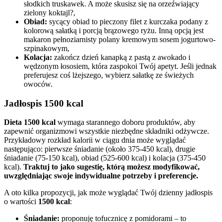
słodkich truskawek. A może skusisz się na orzeźwiający
zielony koktajl?,
Obiad:
sycący obiad to pieczony filet z kurczaka podany z
kolorową sałatką i porcją brązowego ryżu. Inną opcją jest
makaron pełnoziarnisty polany kremowym sosem jogurtowo-
szpinakowym,
Kolacja:
zakończ dzień kanapką z pastą z awokado i
wędzonym łososiem, która zaspokoi Twój apetyt. Jeśli jednak
preferujesz coś lżejszego, wybierz sałatkę ze świeżych
owoców.
Jadłospis 1500 kcal
Dieta 1500 kcal
wymaga starannego doboru produktów, aby
zapewnić organizmowi wszystkie niezbędne składniki odżywcze.
Przykładowy rozkład kalorii w ciągu dnia może wyglądać
następująco: pierwsze śniadanie (około 375-450 kcal), drugie
śniadanie (75-150 kcal), obiad (525-600 kcal) i kolacja (375-450
kcal).
Traktuj to jako sugestię, którą możesz modyfikować,
uwzględniając swoje indywidualne potrzeby i preferencje.
A oto kilka propozycji, jak może wyglądać Twój dzienny jadłospis
o wartości
1500 kcal
:
Śniadanie:
proponuję tofucznicę z pomidorami – to