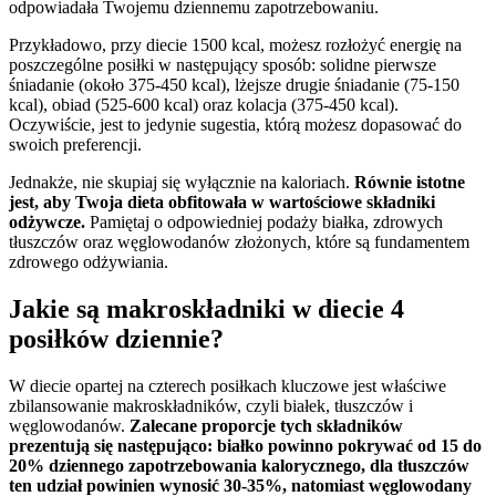
odpowiadała Twojemu dziennemu zapotrzebowaniu.
Przykładowo, przy diecie 1500 kcal, możesz rozłożyć energię na
poszczególne posiłki w następujący sposób: solidne pierwsze
śniadanie (około 375-450 kcal), lżejsze drugie śniadanie (75-150
kcal), obiad (525-600 kcal) oraz kolacja (375-450 kcal).
Oczywiście, jest to jedynie sugestia, którą możesz dopasować do
swoich preferencji.
Jednakże, nie skupiaj się wyłącznie na kaloriach.
Równie istotne
jest, aby Twoja dieta obfitowała w wartościowe składniki
odżywcze.
Pamiętaj o odpowiedniej podaży białka, zdrowych
tłuszczów oraz węglowodanów złożonych, które są fundamentem
zdrowego odżywiania.
Jakie są makroskładniki w diecie 4
posiłków dziennie?
W diecie opartej na czterech posiłkach kluczowe jest właściwe
zbilansowanie makroskładników, czyli białek, tłuszczów i
węglowodanów.
Zalecane proporcje tych składników
prezentują się następująco: białko powinno pokrywać od 15 do
20% dziennego zapotrzebowania kalorycznego, dla tłuszczów
ten udział powinien wynosić 30-35%, natomiast węglowodany