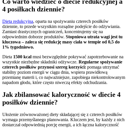
Co warto wiedzieć o diecie redukcyjnej a
4 posiłkach dziennie?
Dieta redukcyjna
, oparta na spożywaniu czterech posiłków
dziennie, to przede wszystkim rozsądne podejście do odżywiania.
Zamiast drastycznych ograniczeń, koncentrujemy się na
odpowiednim doborze produktów.
Stopniowa utrata wagi jest tu
kluczowa – zaleca się redukcję masy ciała w tempie od 0,5 do
1% tygodniowo.
Dieta
1500 kcal
musi bezwzględnie pokrywać zapotrzebowanie na
wszystkie niezbędne składniki odżywcze.
Regularne spożywanie
czterech posiłków przynosi szereg korzyści:
pomaga utrzymać
stabilny poziom energii w ciągu dnia, wspiera prawidłową
przemianę materii i, co najważniejsze, zapobiega niekontrolowanym
napadom głodu, które często niweczą efekty odchudzania.
Jak zbilansować kaloryczność w diecie 4
posiłków dziennie?
Ułożenie zrównoważonej diety składającej się z czterech posiłków
wymaga przemyślanego planowania. Kluczem jest, by każdy z nich
dostarczał odpowiednią porcję energii, a ich łączna kaloryczność