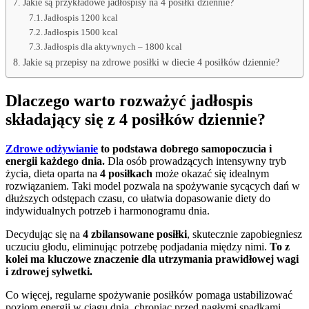
Jakie są przykładowe jadłospisy na 4 posiłki dziennie?
Jadłospis 1200 kcal
Jadłospis 1500 kcal
Jadłospis dla aktywnych – 1800 kcal
Jakie są przepisy na zdrowe posiłki w diecie 4 posiłków dziennie?
Dlaczego warto rozważyć jadłospis
składający się z 4 posiłków dziennie?
Zdrowe odżywianie
to podstawa dobrego samopoczucia i
energii każdego dnia.
Dla osób prowadzących intensywny tryb
życia, dieta oparta na
4 posiłkach
może okazać się idealnym
rozwiązaniem. Taki model pozwala na spożywanie sycących dań w
dłuższych odstępach czasu, co ułatwia dopasowanie diety do
indywidualnych potrzeb i harmonogramu dnia.
Decydując się na
4 zbilansowane posiłki
, skutecznie zapobiegniesz
uczuciu głodu, eliminując potrzebę podjadania między nimi.
To z
kolei ma kluczowe znaczenie dla utrzymania prawidłowej wagi
i zdrowej sylwetki.
Co więcej, regularne spożywanie posiłków pomaga ustabilizować
poziom energii w ciągu dnia, chroniąc przed nagłymi spadkami