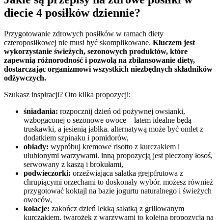
diecie 4 posiłków dziennie?
Przygotowanie zdrowych posiłków w ramach diety
czteroposiłkowej nie musi być skomplikowane.
Kluczem jest
wykorzystanie świeżych, sezonowych produktów, które
zapewnią różnorodność i pozwolą na zbilansowanie diety,
dostarczając organizmowi wszystkich niezbędnych składników
odżywczych.
Szukasz inspiracji? Oto kilka propozycji:
śniadania:
rozpocznij dzień od pożywnej owsianki,
wzbogaconej o sezonowe owoce – latem idealne będą
truskawki, a jesienią jabłka. alternatywą może być omlet z
dodatkiem szpinaku i pomidorów,
obiady:
wypróbuj kremowe risotto z kurczakiem i
ulubionymi warzywami. inną propozycją jest pieczony łosoś,
serwowany z kaszą i brokułami,
podwieczorki:
orzeźwiająca sałatka grejpfrutowa z
chrupiącymi orzechami to doskonały wybór. możesz również
przygotować koktajl na bazie jogurtu naturalnego i świeżych
owoców,
kolacje:
zakończ dzień lekką sałatką z grillowanym
kurczakiem. twarożek z warzywami to kolejna propozycja na