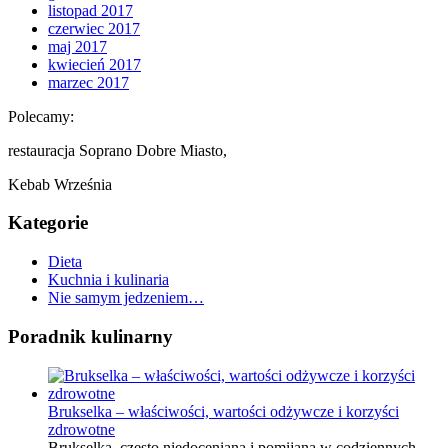
listopad 2017
czerwiec 2017
maj 2017
kwiecień 2017
marzec 2017
Polecamy:
restauracja Soprano Dobre Miasto,
Kebab Września
Kategorie
Dieta
Kuchnia i kulinaria
Nie samym jedzeniem…
Poradnik kulinarny
Brukselka – właściwości, wartości odżywcze i korzyści
zdrowotne
Brukselka, często niedoceniana i pomijana w codziennych