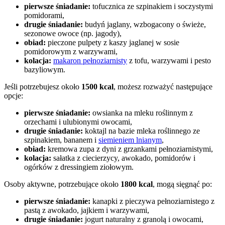
pierwsze śniadanie:
tofucznica ze szpinakiem i soczystymi
pomidorami,
drugie śniadanie:
budyń jaglany, wzbogacony o świeże,
sezonowe owoce (np. jagody),
obiad:
pieczone pulpety z kaszy jaglanej w sosie
pomidorowym z warzywami,
kolacja:
makaron pełnoziarnisty
z tofu, warzywami i pesto
bazyliowym.
Jeśli potrzebujesz około
1500 kcal
, możesz rozważyć następujące
opcje:
pierwsze śniadanie:
owsianka na mleku roślinnym z
orzechami i ulubionymi owocami,
drugie śniadanie:
koktajl na bazie mleka roślinnego ze
szpinakiem, bananem i
siemieniem lnianym
,
obiad:
kremowa zupa z dyni z grzankami pełnoziarnistymi,
kolacja:
sałatka z ciecierzycy, awokado, pomidorów i
ogórków z dressingiem ziołowym.
Osoby aktywne, potrzebujące około
1800 kcal
, mogą sięgnąć po:
pierwsze śniadanie:
kanapki z pieczywa pełnoziarnistego z
pastą z awokado, jajkiem i warzywami,
drugie śniadanie:
jogurt naturalny z granolą i owocami,