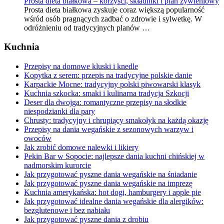
Prosta dieta białkowa – korzyści, składniki i plan żywieniowy
Prosta dieta białkowa zyskuje coraz większą popularność
wśród osób pragnących zadbać o zdrowie i sylwetkę. W
odróżnieniu od tradycyjnych planów …
Kuchnia
Przepisy na domowe kluski i knedle
Kopytka z serem: przepis na tradycyjne polskie danie
Karpackie Mocne: tradycyjny polski piwowarski klasyk
Kuchnia szkocka: smaki i kulinarna tradycja Szkocji
Deser dla dwojga: romantyczne przepisy na słodkie
niespodzianki dla pary
Chrusty: tradycyjny i chrupiący smakołyk na każdą okazję
Przepisy na dania wegańskie z sezonowych warzyw i
owoców
Jak zrobić domowe nalewki i likiery
Pekin Bar w Sopocie: najlepsze dania kuchni chińskiej w
nadmorskim kurorcie
Jak przygotować pyszne dania wegańskie na śniadanie
Jak przygotować pyszne dania wegańskie na imprezę
Kuchnia amerykańska: hot dogi, hamburgery i apple pie
Jak przygotować idealne dania wegańskie dla alergików:
bezglutenowe i bez nabiału
Jak przygotować pyszne dania z drobiu