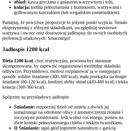
obiad:
kasza gryczana z gulaszem warzywnym i tofu,
kolacja:
tortilla pełnoziarnista z hummusem, warzywami i
grillowanym kurczakiem (lub wegańskim zamiennikiem).
Pamiętaj, że powyższe propozycje to jedynie punkt wyjścia. Śmiało
eksperymentuj z różnymi składnikami, uwzględniaj sezonowe
warzywa i owoce oraz dostosowuj jadłospisy do swoich osobistych
preferencji smakowych. Smacznego!
Jadłospis 1200 kcal
Dieta 1200 kcal
, choć restrykcyjna, powinna być starannie
skomponowana, by zapewnić organizmowi niezbędne składniki
odżywcze. Przykładowo, możesz rozplanować ją w następujący
sposób: solidne śniadanie (300-360 kcal), mała przekąska na drugie
śniadanie (60-120 kcal), bardziej obfity obiad (420-480 kcal) i lekka
kolacja (300-360 kcal).
Spójrzmy na przykładowy jadłospis:
Śniadanie:
rozpocznij dzień od omletu z dwóch jaj
usmażonego na odrobinie oliwy z aromatycznymi ziołami i
soczystymi pomidorami. Jeśli wolisz coś innego, postaw na
dwie kromki pełnoziarnistego chleba z lekkim twarożkiem,
II Śniadanie:
ugaś głód jogurtem naturalnym z garścią