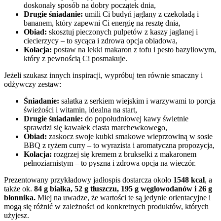
doskonały sposób na dobry początek dnia,
Drugie śniadanie:
umili Ci budyń jaglany z czekoladą i
bananem, który zapewni Ci energię na resztę dnia,
Obiad:
skosztuj pieczonych pulpetów z kaszy jaglanej i
ciecierzycy – to sycąca i zdrowa opcja obiadowa,
Kolacja:
postaw na lekki makaron z tofu i pesto bazyliowym,
który z pewnością Ci posmakuje.
Jeżeli szukasz innych inspiracji, wypróbuj ten równie smaczny i
odżywczy zestaw:
Śniadanie:
sałatka z serkiem wiejskim i warzywami to porcja
świeżości i witamin, idealna na start,
Drugie śniadanie:
do popołudniowej kawy świetnie
sprawdzi się kawałek ciasta marchewkowego,
Obiad:
zaskocz swoje kubki smakowe wieprzowiną w sosie
BBQ z ryżem curry – to wyrazista i aromatyczna propozycja,
Kolacja:
rozgrzej się kremem z brukselki z makaronem
pełnoziarnistym – to pyszna i zdrowa opcja na wieczór.
Prezentowany przykładowy jadłospis dostarcza około
1548 kcal
, a
także ok.
84 g białka, 52 g tłuszczu, 195 g węglowodanów i 26 g
błonnika.
Miej na uwadze, że wartości te są jedynie orientacyjne i
mogą się różnić w zależności od konkretnych produktów, których
użyjesz.