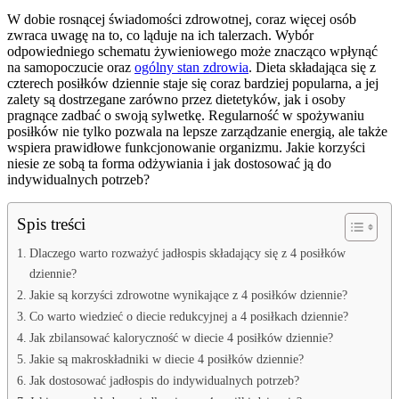
W dobie rosnącej świadomości zdrowotnej, coraz więcej osób
zwraca uwagę na to, co ląduje na ich talerzach. Wybór
odpowiedniego schematu żywieniowego może znacząco wpłynąć
na samopoczucie oraz
ogólny stan zdrowia
. Dieta składająca się z
czterech posiłków dziennie staje się coraz bardziej popularna, a jej
zalety są dostrzegane zarówno przez dietetyków, jak i osoby
pragnące zadbać o swoją sylwetkę. Regularność w spożywaniu
posiłków nie tylko pozwala na lepsze zarządzanie energią, ale także
wspiera prawidłowe funkcjonowanie organizmu. Jakie korzyści
niesie ze sobą ta forma odżywiania i jak dostosować ją do
indywidualnych potrzeb?
Spis treści
Dlaczego warto rozważyć jadłospis składający się z 4 posiłków
dziennie?
Jakie są korzyści zdrowotne wynikające z 4 posiłków dziennie?
Co warto wiedzieć o diecie redukcyjnej a 4 posiłkach dziennie?
Jak zbilansować kaloryczność w diecie 4 posiłków dziennie?
Jakie są makroskładniki w diecie 4 posiłków dziennie?
Jak dostosować jadłospis do indywidualnych potrzeb?