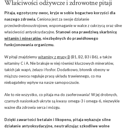
Właściwości odżywcze i zdrowotne pitaji
Pitaja, egzotyczny owoc, kryje w sobie bogactwo korzyści dla
naszego zdrowia.
Ceniona jest za swoje działanie
przeciwdrobnoustrojowe, wspomaganie w walce z cukrzycą oraz silne
właściwości antyoksydacyjne.
Stanowi ona prawdziwą skarbnicę
witamin i minerałów
, niezbędnych do prawidłowego
funkcjonowania organizmu.
W pitaji znajdziemy
witaminy z grupy B
(B1, B2, B3 i B6), a także
witaminy C i A. Nie brakuje w niej również kluczowych minerałów,
takich jak wapń, żelazo i fosfor. Dodatkowo, błonnik obecny w
miąższu owocu reguluje pracę układu trawiennego, co ma
niebagatelny wpływ na nasze samopoczucie.
Ale to nie wszystko, co pitaja ma do zaoferowania! W jej drobnych,
czarnych nasionkach ukryte są kwasy omega-3 i omega-6, niezwykle
ważne dla zdrowia serca i mózgu.
Dzięki zawartości betalain i likopenu, pitaja wykazuje silne
działanie antyoksydacyjne, neutralizując szkodliwe wolne