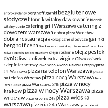
bezglutenowe
berghoff garnki
antyoksydanty
słodycze
błonnik witalny dawkowanie
błonnik
catering z
catering grill Warszawa
witalny opinie
dowozem warszawa
dobra pizza Wrocław
dobra restauracja
garnki
ekologiczne słodycze
berghoff cena
Grecka oliwa z oliwek sklep internetowy
Grecka oliwa
olej z pestek
oleje roślinne
z oliwek sprzedaż
nasiona strączkowe
dyni
Oliwa z oliwek extra virgine
Oliwa z oliwek
sklep internetowy
Piwo Wino Alkohol Nalewki Przepisy
pizza
pizza na telefon Warszawa
pizza
24h Warszawa
pizza nocą Warszawa
na telefon Wrocław
Pizza
pizza w nocy
pizza Warszawa 24h
Poznań Dębiec
pizza w nocy Warszawa
kraków
pizza
pizza włoska
wrocław
pizza wrocław 24h
warszawa
pizzeria 24h Warszawa
pizzeria luboń