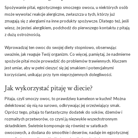
Spożywanie pitai, egzotycznego smoczego owocu, u niektórych osób
może wywołać reakcje alergiczne, zwłaszcza u tych, którzy już
zmagają się z alergiami na inne produkty spożywcze. Dlatego też, jeśli
wiesz, że jesteś alergikiem, podchodź do pierwszego kontaktu z pitają
z dużą ostrożnością.
Wprowadzaj ten owoc do swojej diety stopniowo, obserwując
uważnie, jak reaguje Twój organizm. Co więcej, pamiętaj, że nadmierne
spożycie pitai może prowadzić do problemów trawiennych. Kluczem
jest umiar, aby w pełni cieszyć się jej smakiem i potencjalnymi
korzyściami, unikając przy tym nieprzyjemnych dolegliwości.
Jak wykorzystać pitaję w diecie?
Pitaja, czyli smoczy owoc, to prawdziwy kameleon w kuchni! Można
delektować się nią na surowo, odkrywając jej orzeźwiający smak.
Oprócz tego, pitaja to fantastyczny dodatek do soków, dżemów i
rozmaitych przetworów, co czyni ją niezwykle wszechstronnym
składnikiem. Świetnie komponuje się również w sałatkach
owocowych, a dodana do smoothie i deserów, nadaje im egzotycznej