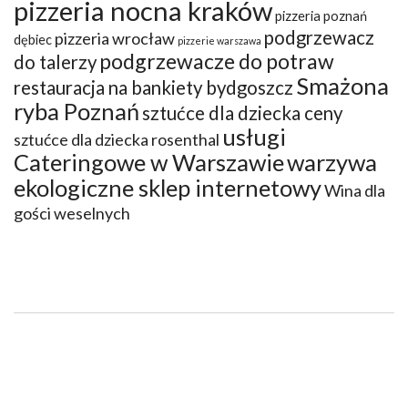
pizzeria nocna kraków
pizzeria poznań
podgrzewacz
pizzeria wrocław
dębiec
pizzerie warszawa
podgrzewacze do potraw
do talerzy
Smażona
restauracja na bankiety bydgoszcz
ryba Poznań
sztućce dla dziecka ceny
usługi
sztućce dla dziecka rosenthal
Cateringowe w Warszawie
warzywa
ekologiczne sklep internetowy
Wina dla
gości weselnych