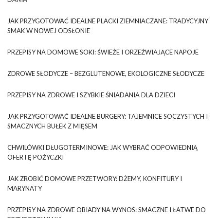
JAK PRZYGOTOWAĆ IDEALNE PLACKI ZIEMNIACZANE: TRADYCYJNY
SMAK W NOWEJ ODSŁONIE
PRZEPISY NA DOMOWE SOKI: ŚWIEŻE I ORZEŹWIAJĄCE NAPOJE
ZDROWE SŁODYCZE – BEZGLUTENOWE, EKOLOGICZNE SŁODYCZE
PRZEPISY NA ZDROWE I SZYBKIE ŚNIADANIA DLA DZIECI
JAK PRZYGOTOWAĆ IDEALNE BURGERY: TAJEMNICE SOCZYSTYCH I
SMACZNYCH BUŁEK Z MIĘSEM
CHWILÓWKI DŁUGOTERMINOWE: JAK WYBRAĆ ODPOWIEDNIĄ
OFERTĘ POŻYCZKI
JAK ZROBIĆ DOMOWE PRZETWORY: DŻEMY, KONFITURY I
MARYNATY
PRZEPISY NA ZDROWE OBIADY NA WYNOS: SMACZNE I ŁATWE DO