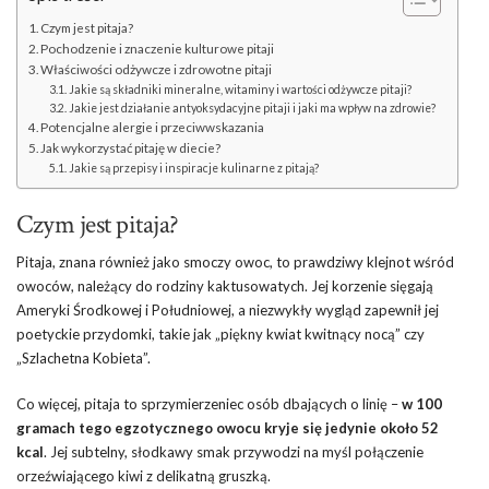
Czym jest pitaja?
Pochodzenie i znaczenie kulturowe pitaji
Właściwości odżywcze i zdrowotne pitaji
Jakie są składniki mineralne, witaminy i wartości odżywcze pitaji?
Jakie jest działanie antyoksydacyjne pitaji i jaki ma wpływ na zdrowie?
Potencjalne alergie i przeciwwskazania
Jak wykorzystać pitaję w diecie?
Jakie są przepisy i inspiracje kulinarne z pitają?
Czym jest pitaja?
Pitaja, znana również jako smoczy owoc, to prawdziwy klejnot wśród
owoców, należący do rodziny kaktusowatych. Jej korzenie sięgają
Ameryki Środkowej i Południowej, a niezwykły wygląd zapewnił jej
poetyckie przydomki, takie jak „piękny kwiat kwitnący nocą” czy
„Szlachetna Kobieta”.
Co więcej, pitaja to sprzymierzeniec osób dbających o linię –
w 100
gramach tego egzotycznego owocu kryje się jedynie około 52
kcal
. Jej subtelny, słodkawy smak przywodzi na myśl połączenie
orzeźwiającego kiwi z delikatną gruszką.