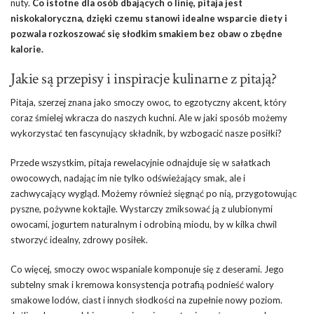
nuty.
Co istotne dla osób dbających o linię, pitaja jest
niskokaloryczna, dzięki czemu stanowi idealne wsparcie diety i
pozwala rozkoszować się słodkim smakiem bez obaw o zbędne
kalorie.
Jakie są przepisy i inspiracje kulinarne z pitają?
Pitaja, szerzej znana jako smoczy owoc, to egzotyczny akcent, który
coraz śmielej wkracza do naszych kuchni. Ale w jaki sposób możemy
wykorzystać ten fascynujący składnik, by wzbogacić nasze posiłki?
Przede wszystkim, pitaja rewelacyjnie odnajduje się w sałatkach
owocowych, nadając im nie tylko odświeżający smak, ale i
zachwycający wygląd. Możemy również sięgnąć po nią, przygotowując
pyszne, pożywne koktajle. Wystarczy zmiksować ją z ulubionymi
owocami, jogurtem naturalnym i odrobiną miodu, by w kilka chwil
stworzyć idealny, zdrowy posiłek.
Co więcej, smoczy owoc wspaniale komponuje się z deserami. Jego
subtelny smak i kremowa konsystencja potrafią podnieść walory
smakowe lodów, ciast i innych słodkości na zupełnie nowy poziom.