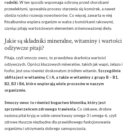
rodniki.
W ten sposób wspomaga ochronę przed chorobami
przewlekłymi, spowalnia procesy starzenia się komórek, a nawet
obniża ryzyko rozwoju nowotworów. Co więcej, zawarta w niej
fitoalbumina wspiera organizm w walce z komórkami rakowymi,
czyniąc pitaję wartościowym elementem zrównoważonej diety.
Jakie są
składniki mineralne
, witaminy i wartości
odżywcze pitaji?
Pitaja, czyli smoczy owoc, to prawdziwa skarbnica wartości
odżywczych. Oprócz kluczowych minerałów, takich jak wapń, żelazo i
fosfor, jest ona również doskonałym źródłem witamin.
Szczególnie
obfita jest w witaminę C i A, a także w witaminy z grupy B – B1,
B2, B3 i B6, które wspierają wiele procesów w naszym
organizmie.
Smoczy owoc to również bogactwo błonnika, który jest
sprzymierzeńcem zdrowego trawienia.
Co ciekawe, drobne
nasiona pitai kryją w sobie cenne kwasy omega-3 i omega-6, czyli
zdrowe tłuszcze niezbędne dla prawidłowego funkcjonowania
organizmu i utrzymania dobrego samopoczucia.