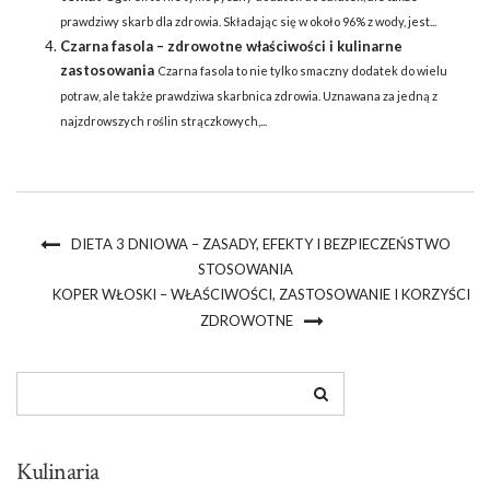
prawdziwy skarb dla zdrowia. Składając się w około 96% z wody, jest...
Czarna fasola – zdrowotne właściwości i kulinarne
zastosowania
Czarna fasola to nie tylko smaczny dodatek do wielu
potraw, ale także prawdziwa skarbnica zdrowia. Uznawana za jedną z
najzdrowszych roślin strączkowych,...
DIETA 3 DNIOWA – ZASADY, EFEKTY I BEZPIECZEŃSTWO
STOSOWANIA
KOPER WŁOSKI – WŁAŚCIWOŚCI, ZASTOSOWANIE I KORZYŚCI
ZDROWOTNE
Kulinaria