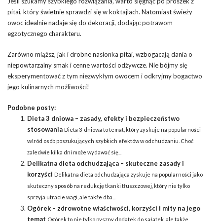
Jeśli szukamy szybkiego rozwiązania, warto sięgnąć po proszek z
pitai, który świetnie sprawdzi się w koktajlach. Natomiast świeży
owoc idealnie nadaje się do dekoracji, dodając potrawom
egzotycznego charakteru.
Zarówno miąższ, jak i drobne nasionka pitai, wzbogacają dania o
niepowtarzalny smak i cenne wartości odżywcze. Nie bójmy się
eksperymentować z tym niezwykłym owocem i odkryjmy bogactwo
jego kulinarnych możliwości!
Podobne posty:
Dieta 3 dniowa – zasady, efekty i bezpieczeństwo
stosowania
Dieta 3-dniowa to temat, który zyskuje na popularności
wśród osób poszukujących szybkich efektów w odchudzaniu. Choć
zaledwie kilka dni może wydawać się...
Delikatna dieta odchudzająca – skuteczne zasady i
korzyści
Delikatna dieta odchudzająca zyskuje na popularności jako
skuteczny sposób na redukcję tkanki tłuszczowej, który nie tylko
sprzyja utracie wagi, ale także dba...
Ogórek – zdrowotne właściwości, korzyści i mity na jego
temat
Ogórek to nie tylko pyszny dodatek do sałatek, ale także