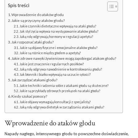
Spis treści
Wprowadzenie do ataków głodu
Jakie są przyczyny ataków głodu?
Jakie czynniki dietetyczne wpływają na ataki głodu?
Jak styl życia wpływa na występowanie ataków głodu?
Jaką rolę odgrywają hormony w regulacji apetytu?
Jak rozpoznać ataki głodu?
Jakie są objawy fizyczne i emocjonalne ataków głodu?
Jakie są różnice między głodem a apetytą?
Jakie zdrowe nawyki żywieniowe mogą zapobiegać atakom głodu?
Jakie jest znaczenie regularnych posiłków?
Jaką rolę odgrywa nawodnienie w kontrolowaniu głodu?
Jak błonnik i białko wpływają na uczucie sytości?
Jak zarządzać atakami głodu?
Jakie techniki radzenia sobie z atakami głodu są skuteczne?
Jakie są przykłady zdrowych przekąsek na ataki głodu?
Kiedy szukać pomocy?
Jakie objawy wymagają konsultacji z specjalistą?
Jaką rolę odgrywa dietetyk w zarządzaniu atakami głodu?
Wprowadzenie do ataków głodu
Napady nagłego, intensywnego głodu to powszechne doświadczenie,