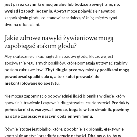
jest przez czynniki emocjonalne lub bodźce zewnętrzne, np.
wygląd i zapach jedzenia.
Apetyt może pojawić się nawet po
zaspokojeniu głodu, co stanowi zasadniczą różnicę między tymi
dwoma odczuciami.
Jakie
zdrowe nawyki żywieniowe
mogą
zapobiegać atakom głodu?
Aby skutecznie unikać nagłych napadów głodu, kluczowe jest
spożywanie regularnych posiłków, które pomagają utrzymać stabilny
poziom cukru we krwi.
Zbyt długie przerwy między posiłkami mogą
powodować spadki cukru, a to z kolei prowadzi do
niekontrolowanego apetytu.
Nie można zapominać o odpowiedniej ilości błonnika w diecie, który
spowalnia trawienie i zapewnia długotrwałe uczucie sytości.
Produkty
pełnoziarniste, warzywa i owoce, bogate w ten składnik, powinny
na stałe zagościć w naszym codziennym menu.
Równie istotne jest białko, które, podobnie jak błonnik, efektywnie
kontroluje apetyt i przedłuża uczucie pełności.
Dbajmy o to, by w