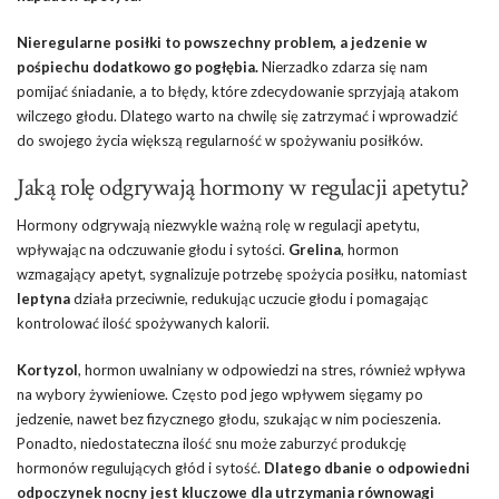
Nieregularne posiłki to powszechny problem, a jedzenie w
pośpiechu dodatkowo go pogłębia.
Nierzadko zdarza się nam
pomijać śniadanie, a to błędy, które zdecydowanie sprzyjają atakom
wilczego głodu. Dlatego warto na chwilę się zatrzymać i wprowadzić
do swojego życia większą regularność w spożywaniu posiłków.
Jaką rolę odgrywają hormony w regulacji apetytu?
Hormony odgrywają niezwykle ważną rolę w regulacji apetytu,
wpływając na odczuwanie głodu i sytości.
Grelina
, hormon
wzmagający apetyt, sygnalizuje potrzebę spożycia posiłku, natomiast
leptyna
działa przeciwnie, redukując uczucie głodu i pomagając
kontrolować ilość spożywanych kalorii.
Kortyzol
, hormon uwalniany w odpowiedzi na stres, również wpływa
na wybory żywieniowe. Często pod jego wpływem sięgamy po
jedzenie, nawet bez fizycznego głodu, szukając w nim pocieszenia.
Ponadto, niedostateczna ilość snu może zaburzyć produkcję
hormonów regulujących głód i sytość.
Dlatego dbanie o odpowiedni
odpoczynek nocny jest kluczowe dla utrzymania równowagi