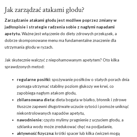
Jak zarządzać atakami głodu?
Zarządzanie atakami głodu jest możliwe poprzez zmiany w
jadłospisie i strategie radzenia sobie z nagłymi napadami
apetytu.
Ważne jest włączenie do diety zdrowych przekąsek, a
dobrze skomponowane menu ma fundamentalne znaczenie dla
utrzymania głodu w ryzach.
Jak skutecznie walczyć z niepohamowanym apetytem? Oto kilka
sprawdzonych metod:
regularne posiłki:
spożywanie posiłków o stałych porach dnia
pomaga utrzymać stabilny poziom glukozy we krwi, co
zapobiega nagłym atakom głodu,
zbilansowana dieta:
dieta bogata w białko
, błonnik i
zdrowe
tłuszcze
zapewni długotrwałe uczucie sytości i pomoże uniknąć
niekontrolowanych napadów apetytu,
nawodnienie:
często mylimy pragnienie z uczuciem głodu, a
szklanka wody może zredukować chęć na podjadanie,
aktywność fizyczna:
krótki spacer lub kilka ćwiczeń mogą