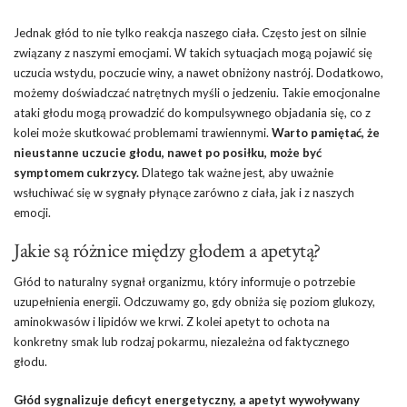
Jednak głód to nie tylko reakcja naszego ciała. Często jest on silnie
związany z naszymi emocjami. W takich sytuacjach mogą pojawić się
uczucia wstydu, poczucie winy, a nawet obniżony nastrój. Dodatkowo,
możemy doświadczać natrętnych myśli o jedzeniu. Takie emocjonalne
ataki głodu mogą prowadzić do kompulsywnego objadania się, co z
kolei może skutkować problemami trawiennymi.
Warto pamiętać, że
nieustanne uczucie głodu, nawet po posiłku, może być
symptomem cukrzycy.
Dlatego tak ważne jest, aby uważnie
wsłuchiwać się w sygnały płynące zarówno z ciała, jak i z naszych
emocji.
Jakie są różnice między głodem a apetytą?
Głód to naturalny sygnał organizmu, który informuje o potrzebie
uzupełnienia energii. Odczuwamy go, gdy obniża się poziom glukozy,
aminokwasów i lipidów we krwi. Z kolei apetyt to ochota na
konkretny smak lub rodzaj pokarmu, niezależna od faktycznego
głodu.
Głód sygnalizuje deficyt energetyczny, a apetyt wywoływany