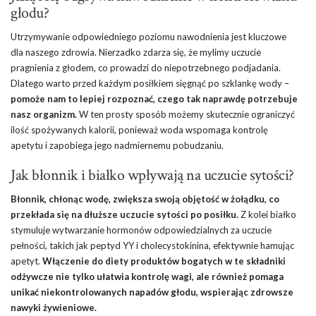
głodu?
Utrzymywanie odpowiedniego poziomu nawodnienia jest kluczowe
dla naszego zdrowia. Nierzadko zdarza się, że mylimy uczucie
pragnienia z głodem, co prowadzi do niepotrzebnego podjadania.
Dlatego warto przed każdym posiłkiem sięgnąć po szklankę wody –
pomoże nam to lepiej rozpoznać, czego tak naprawdę potrzebuje
nasz organizm.
W ten prosty sposób możemy skutecznie ograniczyć
ilość spożywanych kalorii, ponieważ woda wspomaga kontrolę
apetytu i zapobiega jego nadmiernemu pobudzaniu.
Jak błonnik i białko wpływają na uczucie sytości?
Błonnik, chłonąc wodę, zwiększa swoją objętość w żołądku, co
przekłada się na dłuższe uczucie sytości po posiłku.
Z kolei białko
stymuluje wytwarzanie hormonów odpowiedzialnych za uczucie
pełności, takich jak peptyd YY i cholecystokinina, efektywnie hamując
apetyt.
Włączenie do diety produktów bogatych w te składniki
odżywcze nie tylko ułatwia kontrolę wagi, ale również pomaga
unikać niekontrolowanych napadów głodu, wspierając zdrowsze
nawyki żywieniowe.