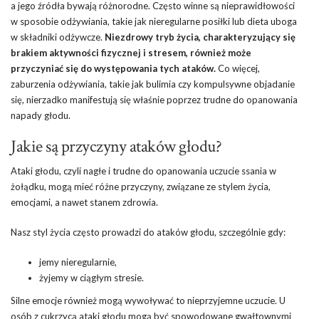
a jego źródła bywają różnorodne. Często winne są nieprawidłowości
w sposobie odżywiania, takie jak nieregularne posiłki lub dieta uboga
w składniki odżywcze.
Niezdrowy tryb życia, charakteryzujący się
brakiem aktywności fizycznej i stresem, również może
przyczyniać się do występowania tych ataków.
Co więcej,
zaburzenia odżywiania, takie jak bulimia czy kompulsywne objadanie
się, nierzadko manifestują się właśnie poprzez trudne do opanowania
napady głodu.
Jakie są przyczyny ataków głodu?
Ataki głodu, czyli nagłe i trudne do opanowania uczucie ssania w
żołądku, mogą mieć różne przyczyny, związane ze stylem życia,
emocjami, a nawet stanem zdrowia.
Nasz styl życia często prowadzi do ataków głodu, szczególnie gdy:
jemy nieregularnie,
żyjemy w ciągłym stresie.
Silne emocje również mogą wywoływać to nieprzyjemne uczucie. U
osób z cukrzycą ataki głodu mogą być spowodowane gwałtownymi