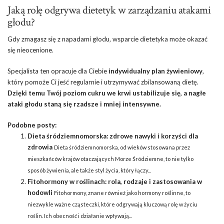
Jaką rolę odgrywa dietetyk w zarządzaniu atakami
głodu?
Gdy zmagasz się z napadami głodu, wsparcie dietetyka może okazać
się nieocenione.
Specjalista ten opracuje dla Ciebie
indywidualny plan żywieniowy
,
który pomoże Ci jeść regularnie i utrzymywać zbilansowaną dietę.
Dzięki temu Twój poziom cukru we krwi ustabilizuje się, a nagłe
ataki głodu staną się rzadsze i mniej intensywne.
Podobne posty:
Dieta śródziemnomorska: zdrowe nawyki i korzyści dla
zdrowia
Dieta śródziemnomorska, od wieków stosowana przez
mieszkańców krajów otaczających Morze Śródziemne, to nie tylko
sposób żywienia, ale także styl życia, który łączy...
Fitohormony w roślinach: rola, rodzaje i zastosowania w
hodowli
Fitohormony, znane również jako hormony roślinne, to
niezwykle ważne cząsteczki, które odgrywają kluczową rolę w życiu
roślin. Ich obecność i działanie wpływają...