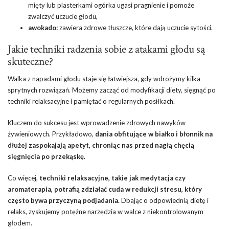
mięty lub plasterkami ogórka ugasi pragnienie i pomoże
zwalczyć uczucie głodu,
awokado:
zawiera zdrowe tłuszcze, które dają uczucie sytości.
Jakie techniki radzenia sobie z atakami głodu są
skuteczne?
Walka z napadami głodu staje się łatwiejsza, gdy wdrożymy kilka
sprytnych rozwiązań. Możemy zacząć od modyfikacji diety, sięgnąć po
techniki relaksacyjne i pamiętać o regularnych posiłkach.
Kluczem do sukcesu jest wprowadzenie zdrowych nawyków
żywieniowych. Przykładowo,
dania obfitujące w białko i błonnik na
dłużej zaspokajają apetyt, chroniąc nas przed nagłą chęcią
sięgnięcia po przekąskę.
Co więcej,
techniki relaksacyjne, takie jak medytacja czy
aromaterapia, potrafią zdziałać cuda w redukcji stresu, który
często bywa przyczyną podjadania.
Dbając o odpowiednią dietę i
relaks, zyskujemy potężne narzędzia w walce z niekontrolowanym
głodem.