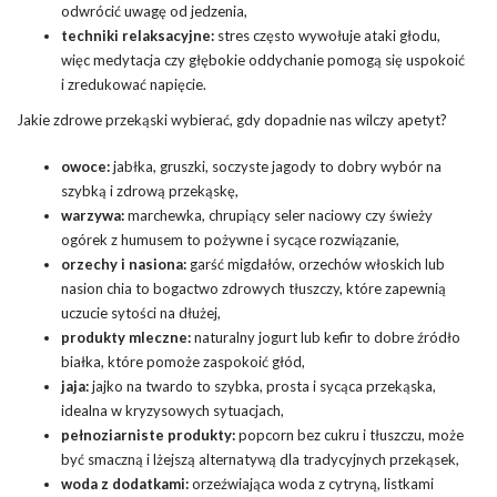
odwrócić uwagę od jedzenia,
techniki relaksacyjne:
stres często wywołuje ataki głodu,
więc medytacja czy głębokie oddychanie pomogą się uspokoić
i zredukować napięcie.
Jakie zdrowe przekąski wybierać, gdy dopadnie nas wilczy apetyt?
owoce:
jabłka, gruszki, soczyste jagody to dobry wybór na
szybką i zdrową przekąskę,
warzywa:
marchewka, chrupiący seler naciowy czy świeży
ogórek z humusem to pożywne i sycące rozwiązanie,
orzechy i nasiona:
garść migdałów, orzechów włoskich lub
nasion chia to bogactwo zdrowych tłuszczy, które zapewnią
uczucie sytości na dłużej,
produkty mleczne:
naturalny jogurt lub kefir to dobre źródło
białka, które pomoże zaspokoić głód,
jaja:
jajko na twardo to szybka, prosta i sycąca przekąska,
idealna w kryzysowych sytuacjach,
pełnoziarniste produkty:
popcorn bez cukru i tłuszczu, może
być smaczną i lżejszą alternatywą dla tradycyjnych przekąsek,
woda z dodatkami:
orzeźwiająca woda z cytryną, listkami