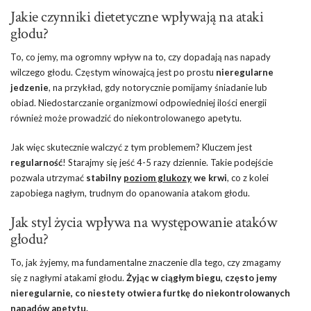
Jakie czynniki dietetyczne wpływają na ataki
głodu?
To, co jemy, ma ogromny wpływ na to, czy dopadają nas napady
wilczego głodu. Częstym winowajcą jest po prostu
nieregularne
jedzenie
, na przykład, gdy notorycznie pomijamy śniadanie lub
obiad. Niedostarczanie organizmowi odpowiedniej ilości energii
również może prowadzić do niekontrolowanego apetytu.
Jak więc skutecznie walczyć z tym problemem? Kluczem jest
regularność
! Starajmy się jeść 4-5 razy dziennie. Takie podejście
pozwala utrzymać
stabilny
poziom glukozy
we krwi
, co z kolei
zapobiega nagłym, trudnym do opanowania atakom głodu.
Jak styl życia wpływa na występowanie ataków
głodu?
To, jak żyjemy, ma fundamentalne znaczenie dla tego, czy zmagamy
się z nagłymi atakami głodu.
Żyjąc w ciągłym biegu, często jemy
nieregularnie, co niestety otwiera furtkę do niekontrolowanych
napadów apetytu.