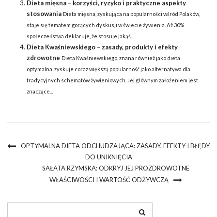
Dieta mięsna – korzyści, ryzyko i praktyczne aspekty
stosowania
Dieta mięsna, zyskująca na popularności wśród Polaków,
staje się tematem gorących dyskusji w świecie żywienia. Aż 30%
społeczeństwa deklaruje, że stosuje jakąś...
Dieta Kwaśniewskiego – zasady, produkty i efekty
zdrowotne
Dieta Kwaśniewskiego, znana również jako dieta
optymalna, zyskuje coraz większą popularność jako alternatywa dla
tradycyjnych schematów żywieniowych. Jej głównym założeniem jest
znaczące...
OPTYMALNA DIETA ODCHUDZAJĄCA: ZASADY, EFEKTY I BŁĘDY
DO UNIKNIĘCIA
SAŁATA RZYMSKA: ODKRYJ JEJ PROZDROWOTNE
WŁAŚCIWOŚCI I WARTOŚĆ ODŻYWCZĄ