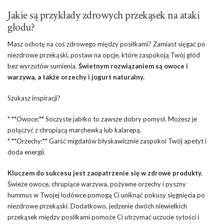
Jakie są przykłady zdrowych przekąsek na ataki
głodu?
Masz ochotę na coś zdrowego między posiłkami? Zamiast sięgać po
niezdrowe przekąski, postaw na opcje, które zaspokoją Twój głód
bez wyrzutów sumienia.
Świetnym rozwiązaniem są owoce i
warzywa, a także orzechy i jogurt naturalny.
Szukasz inspiracji?
* **Owoce:** Soczyste jabłko to zawsze dobry pomysł. Możesz je
połączyć z chrupiącą marchewką lub kalarepą.
* **Orzechy:** Garść migdałów błyskawicznie zaspokoi Twój apetyt i
doda energii.
Kluczem do sukcesu jest zaopatrzenie się w zdrowe produkty.
Świeże owoce, chrupiące warzywa, pożywne orzechy i pyszny
hummus w Twojej lodówce pomogą Ci uniknąć pokusy sięgnięcia po
niezdrowe przekąski. Dodatkowo, jedzenie dwóch niewielkich
przekąsek między posiłkami pomoże Ci utrzymać uczucie sytości i