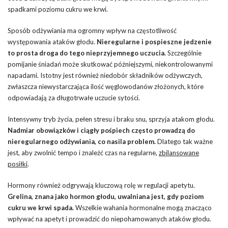
spadkami poziomu cukru we krwi.
Sposób odżywiania ma ogromny wpływ na częstotliwość
występowania ataków głodu.
Nieregularne i pospieszne jedzenie
to prosta droga do tego nieprzyjemnego uczucia.
Szczególnie
pomijanie śniadań może skutkować późniejszymi, niekontrolowanymi
napadami. Istotny jest również niedobór składników odżywczych,
zwłaszcza niewystarczająca ilość węglowodanów złożonych, które
odpowiadają za długotrwałe uczucie sytości.
Intensywny tryb życia, pełen stresu i braku snu, sprzyja atakom głodu.
Nadmiar obowiązków i ciągły pośpiech często prowadzą do
nieregularnego odżywiania, co nasila problem.
Dlatego tak ważne
jest, aby zwolnić tempo i znaleźć czas na regularne,
zbilansowane
posiłki
.
Hormony również odgrywają kluczową rolę w regulacji apetytu.
Grelina, znana jako hormon głodu, uwalniana jest, gdy poziom
cukru we krwi spada.
Wszelkie wahania hormonalne mogą znacząco
wpływać na apetyt i prowadzić do niepohamowanych ataków głodu.