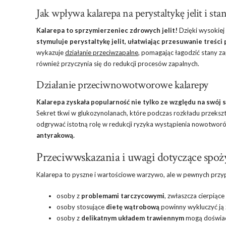
Jak wpływa kalarepa na perystaltykę jelit i sta
Kalarepa to sprzymierzeniec zdrowych jelit!
Dzięki wysokie
stymuluje perystaltykę jelit, ułatwiając przesuwanie treśc
wykazuje
działanie przeciwzapalne
, pomagając łagodzić stany za
również przyczynia się do redukcji procesów zapalnych.
Działanie przeciwnowotworowe kalarepy
Kalarepa zyskała popularność nie tylko ze względu na swó
Sekret tkwi w glukozynolanach, które podczas rozkładu przekształ
odgrywać istotną rolę w redukcji ryzyka wystąpienia nowotwor
antyrakową.
Przeciwwskazania i uwagi dotyczące spoży
Kalarepa to pyszne i wartościowe warzywo, ale w pewnych przy
osoby z
problemami tarczycowymi
, zwłaszcza cierpiące
osoby stosujące
dietę wątrobową
powinny wykluczyć ją 
osoby z
delikatnym układem trawiennym
mogą doświadc