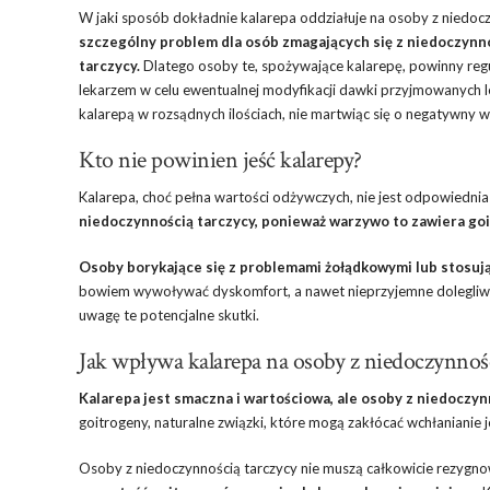
W jaki sposób dokładnie kalarepa oddziałuje na osoby z niedoc
szczególny problem dla osób zmagających się z niedoczynno
tarczycy.
Dlatego osoby te, spożywające kalarepę, powinny reg
lekarzem w celu ewentualnej modyfikacji dawki przyjmowanych 
kalarepą w rozsądnych ilościach, nie martwiąc się o negatywny 
Kto nie powinien jeść kalarepy?
Kalarepa, choć pełna wartości odżywczych, nie jest odpowiednia
niedoczynnością tarczycy, ponieważ warzywo to zawiera go
Osoby borykające się z problemami żołądkowymi lub stosuj
bowiem wywoływać dyskomfort, a nawet nieprzyjemne dolegliwośc
uwagę te potencjalne skutki.
Jak wpływa kalarepa na osoby z niedoczynnośc
Kalarepa jest smaczna i wartościowa, ale osoby z niedoczyn
goitrogeny, naturalne związki, które mogą zakłócać wchłanianie
Osoby z niedoczynnością tarczycy nie muszą całkowicie rezygno