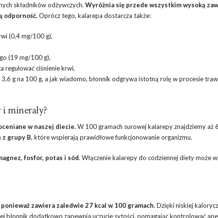
ennych składników odżywczych.
Wyróżnia się przede wszystkim wysoką zaw
ą odporność.
Oprócz tego, kalarepa dostarcza także:
wi (0,4 mg/100 g),
ego (19 mg/100 g),
 regulować ciśnienie krwi,
3,6 g na 100 g, a jak wiadomo, błonnik odgrywa istotną rolę w procesie traw
 i minerały?
oceniane w naszej diecie.
W 100 gramach surowej kalarepy znajdziemy aż 
n z grupy B
, które wspierają prawidłowe funkcjonowanie organizmu.
magnez, fosfor, potas i sód
. Włączenie kalarepy do codziennej diety może 
, ponieważ zawiera zaledwie 27 kcal w 100 gramach
. Dzięki niskiej kaloryc
 niej błonnik dodatkowo zapewnia uczucie sytości, pomagając kontrolować ape