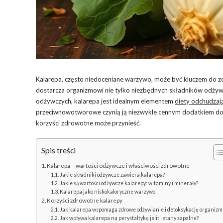
Kalarepa, często niedoceniane warzywo, może być kluczem do zdro
dostarcza organizmowi nie tylko niezbędnych składników odżywc
odżywczych, kalarepa jest idealnym elementem
diety odchudzaj
przeciwnowotworowe czynią ją niezwykle cennym dodatkiem do co
korzyści zdrowotne może przynieść.
Spis treści
Kalarepa – wartości odżywcze i właściwości zdrowotne
Jakie składniki odżywcze zawiera kalarepa?
Jakie są wartości odżywcze kalarepy: witaminy i minerały?
Kalarepa jako niskokaloryczne warzywo
Korzyści zdrowotne kalarepy
Jak kalarepa wspomaga zdrowe odżywianie i detoksykację organizm
Jak wpływa kalarepa na perystaltykę jelit i stany zapalne?