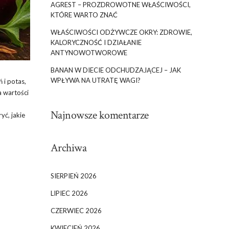
AGREST – PROZDROWOTNE WŁAŚCIWOŚCI,
KTÓRE WARTO ZNAĆ
WŁAŚCIWOŚCI ODŻYWCZE OKRY: ZDROWIE,
KALORYCZNOŚĆ I DZIAŁANIE
ANTYNOWOTWOROWE
BANAN W DIECIE ODCHUDZAJĄCEJ – JAK
WPŁYWA NA UTRATĘ WAGI?
 i potas,
a wartości
Najnowsze komentarze
ć, jakie
Archiwa
SIERPIEŃ 2026
LIPIEC 2026
CZERWIEC 2026
KWIECIEŃ 2026