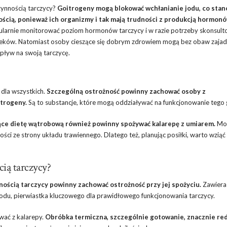
zynnością tarczycy?
Goitrogeny mogą blokować wchłanianie jodu, co stan
ścią, ponieważ ich organizmy i tak mają trudności z produkcją hormon
ularnie monitorować poziom hormonów tarczycy i w razie potrzeby skonsulto
leków. Natomiast osoby cieszące się dobrym zdrowiem mogą bez obaw zajad
wpływ na swoją tarczycę.
 dla wszystkich.
Szczególną ostrożność powinny zachować osoby z
itrogeny.
Są to substancje, które mogą oddziaływać na funkcjonowanie tego 
ące dietę wątrobową również powinny spożywać kalarepę z umiarem.
Moż
i ze strony układu trawiennego. Dlatego też, planując posiłki, warto wziąć
ią tarczycy?
nością tarczycy powinny zachować ostrożność przy jej spożyciu.
Zawiera
 jodu, pierwiastka kluczowego dla prawidłowego funkcjonowania tarczycy.
wać z kalarepy.
Obróbka termiczna, szczególnie gotowanie, znacznie re