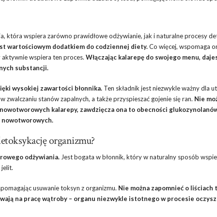
a, która wspiera zarówno prawidłowe odżywianie, jak i naturalne procesy de
est wartościowym dodatkiem do codziennej diety.
Co więcej, wspomaga o
ry aktywnie wspiera ten proces.
Włączając kalarepę do swojego menu, daje
ych substancji.
ięki wysokiej zawartości błonnika.
Ten składnik jest niezwykle ważny dla u
w zwalczaniu stanów zapalnych, a także przyspieszać gojenie się ran.
Nie mo
wnowotworowych kalarepy, zawdzięcza ona to obecności glukozynolanów
ób nowotworowych.
detoksykację organizmu?
drowego odżywiania.
Jest bogata w błonnik, który w naturalny sposób wspie
elit.
spomagając usuwanie toksyn z organizmu.
Nie można zapomnieć o liściach 
ływają na pracę wątroby – organu niezwykle istotnego w procesie oczys