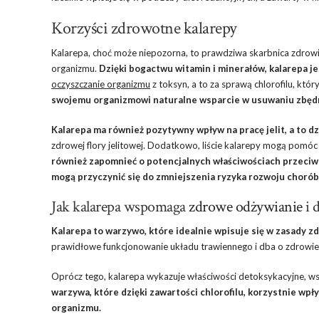
Korzyści zdrowotne kalarepy
Kalarepa, choć może niepozorna, to prawdziwa skarbnica zdrowi
organizmu.
Dzięki bogactwu witamin i minerałów, kalarepa j
oczyszczanie organizmu
z toksyn, a to za sprawą chlorofilu, któ
swojemu organizmowi naturalne wsparcie w usuwaniu zbędn
Kalarepa ma również pozytywny wpływ na pracę jelit, a to dz
zdrowej flory jelitowej. Dodatkowo, liście kalarepy mogą pomóc 
również zapomnieć o potencjalnych właściwościach przeci
mogą przyczynić się do zmniejszenia ryzyka rozwoju chor
Jak kalarepa wspomaga
zdrowe odżywianie
i 
Kalarepa to warzywo, które idealnie wpisuje się w zasady z
prawidłowe funkcjonowanie układu trawiennego i dba o zdrowie j
Oprócz tego, kalarepa wykazuje właściwości detoksykacyjne, w
warzywa, które dzięki zawartości chlorofilu, korzystnie wp
organizmu.