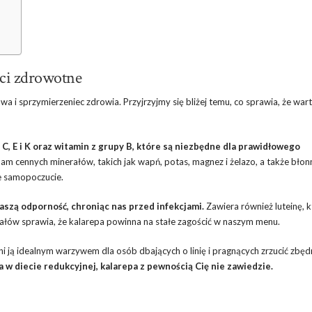
ści zdrowotne
i sprzymierzeniec zdrowia. Przyjrzyjmy się bliżej temu, co sprawia, że war
 C, E i K oraz witamin z grupy B, które są niezbędne dla prawidłowego
am cennych minerałów, takich jak wapń, potas, magnez i żelazo, a także błon
e samopoczucie.
aszą odporność, chroniąc nas przed infekcjami.
Zawiera również luteinę, 
ałów sprawia, że kalarepa powinna na stałe zagościć w naszym menu.
ni ją idealnym warzywem dla osób dbających o linię i pragnących zrzucić zbę
 w diecie redukcyjnej, kalarepa z pewnością Cię nie zawiedzie.