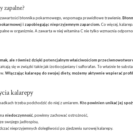
ny zapalne?
j zawartości błonnika pokarmowego, wspomaga prawidłowe trawienie.
Błonn
i pokarmowej i zapobiegając nieprzyjemnym zaparciom.
Co więcej, kalarep
palne w organizmie. A zawarta w niej witamina C nie tylko wzmacnia odpornoś
j smak, ale również dzięki potencjalnym właściwościom przeciwnowotwo
cają się w związki takie jak izotiocyjaniany i sulforafan. To właśnie te subst
ów.
Włączając kalarepę do swojej diety, możemy aktywnie wspierać profi
cia kalarepy
padkach trzeba podchodzić do niej z umiarem.
Kto powinien unikać jej spo
 na
niedoczynność
, powinny zachować ostrożność,
ze swojego jadłospisu,
zać nieprzyjemnych dolegliwości po zjedzeniu surowej kalarepy.