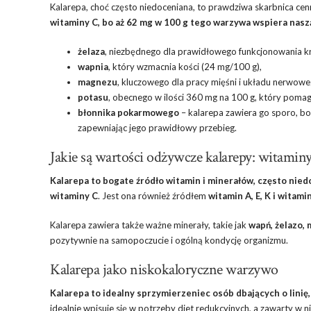
Kalarepa, choć często niedoceniana, to prawdziwa skarbnica c
witaminy C, bo aż 62 mg w 100 g tego warzywa wspiera nasz
żelaza
, niezbędnego dla prawidłowego funkcjonowania kr
wapnia
, który wzmacnia kości (24 mg/100 g),
magnezu
, kluczowego dla pracy mięśni i układu nerwow
potasu
, obecnego w ilości 360 mg na 100 g, który pomaga
błonnika pokarmowego
– kalarepa zawiera go sporo, bo 
zapewniając jego prawidłowy przebieg.
Jakie są wartości odżywcze kalarepy: witaminy
Kalarepa to bogate źródło witamin i minerałów, często nied
witaminy C
. Jest ona również źródłem
witamin A, E, K i witami
Kalarepa zawiera także ważne minerały, takie jak
wapń, żelazo, 
pozytywnie na samopoczucie i ogólną kondycję organizmu.
Kalarepa jako niskokaloryczne warzywo
Kalarepa to idealny sprzymierzeniec osób dbających o linię
idealnie wpisuje się w potrzeby diet redukcyjnych, a zawarty w