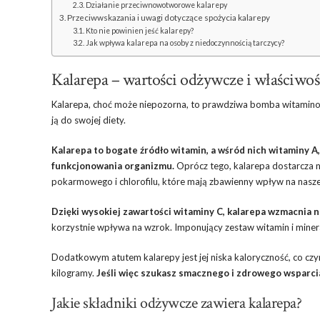
Działanie przeciwnowotworowe kalarepy
Przeciwwskazania i uwagi dotyczące spożycia kalarepy
Kto nie powinien jeść kalarepy?
Jak wpływa kalarepa na osoby z niedoczynnością tarczycy?
Kalarepa – wartości odżywcze i właściwo
Kalarepa, choć może niepozorna, to prawdziwa bomba witaminowa 
ją do swojej diety.
Kalarepa to bogate źródło witamin, a wśród nich witaminy A,
funkcjonowania organizmu.
Oprócz tego, kalarepa dostarcza n
pokarmowego i chlorofilu, które mają zbawienny wpływ na nasz
Dzięki wysokiej zawartości witaminy C, kalarepa wzmacnia n
korzystnie wpływa na wzrok. Imponujący zestaw witamin i miner
Dodatkowym atutem kalarepy jest jej niska kaloryczność, co czy
kilogramy.
Jeśli więc szukasz smacznego i zdrowego wsparcia
Jakie składniki odżywcze zawiera kalarepa?