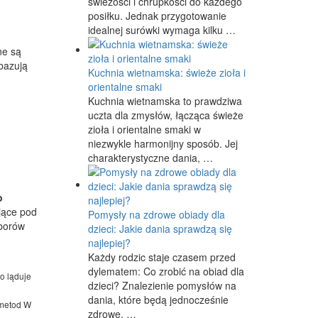
świeżości i chrupkości do każdego
posiłku. Jednak przygotowanie
idealnej surówki wymaga kilku …
ne są
bazują
Kuchnia wietnamska: świeże zioła i
orientalne smaki
Kuchnia wietnamska to prawdziwa
uczta dla zmysłów, łącząca świeże
zioła i orientalne smaki w
niezwykle harmonijny sposób. Jej
charakterystyczne dania, …
o
ujące pod
Pomysły na zdrowe obiady dla
oborów
dzieci: Jakie dania sprawdzą się
najlepiej?
Każdy rodzic staje czasem przed
dylematem: Co zrobić na obiad dla
o ląduje
dzieci? Znalezienie pomysłów na
dania, które będą jednocześnie
 metod W
zdrowe, …