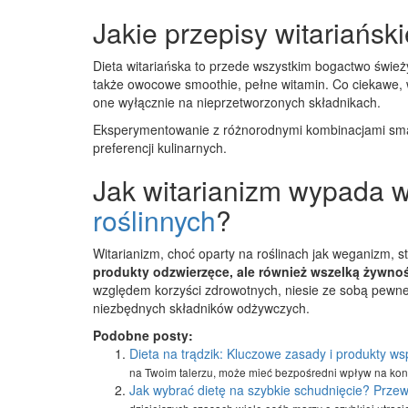
Jakie przepisy witariańs
Dieta witariańska to przede wszystkim bogactwo śwież
także owocowe smoothie, pełne witamin. Co ciekawe,
one wyłącznie na nieprzetworzonych składnikach.
Eksperymentowanie z różnorodnymi kombinacjami smak
preferencji kulinarnych.
Jak witarianizm wypada 
roślinnych
?
Witarianizm, choć oparty na roślinach jak weganizm, 
produkty odzwierzęce, ale również wszelką żywno
względem korzyści zdrowotnych, niesie ze sobą pewn
niezbędnych składników odżywczych.
Podobne posty:
Dieta na trądzik: Kluczowe zasady i produkty ws
na Twoim talerzu, może mieć bezpośredni wpływ na kond
Jak wybrać dietę na szybkie schudnięcie? Prze