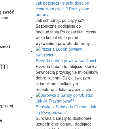
Jak bezpiecznie schudnąć po
cesarskim cięciu? Praktyczne
ę zwróć
porady
t ona
Jak schudnąć po ciąży cc?
Bezpieczne podejście do
odchudzania Po cesarskim cięciu
wiele kobiet staje przed
wyzwaniem powrotu do formy, …
zne i
Pizzeria Luboń powiew świeżości
ym
Pizzeria Luboń to miejsce, które z
pewnością przyciągnie miłośników
dobrej kuchni. Dzięki świeżym
składnikom i unikalnym
recepturom, lokal wyróżnia się …
episami,
Surówka z Sałaty do Obiadu: Jak
Ją Przygotować?
Surówka z sałaty to doskonałe
ie
uzupełnienie obiadu, dodające