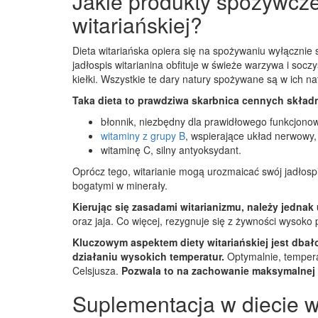
Jakie produkty spożywcze
witariańskiej?
Dieta witariańska opiera się na spożywaniu wyłącznie
jadłospis witarianina obfituje w świeże warzywa i soc
kiełki. Wszystkie te dary natury spożywane są w ich na
Taka dieta to prawdziwa skarbnica cennych skła
błonnik, niezbędny dla prawidłowego funkcjono
witaminy z grupy B
, wspierające układ nerwowy,
witaminę C, silny antyoksydant.
Oprócz tego, witarianie mogą urozmaicać swój jadłosp
bogatymi w minerały.
Kierując się zasadami witarianizmu, należy jedna
oraz jaja. Co więcej, rezygnuje się z żywności wysoko
Kluczowym aspektem diety witariańskiej jest dba
działaniu wysokich temperatur.
Optymalnie, tempera
Celsjusza.
Pozwala to na zachowanie maksymalnej il
Suplementacja w diecie wi