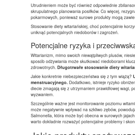
Utrudnieniem może być również odpowiednie zbilansow
skrupulatnego planowania posiłków. Co więcej, rezygn
pokarmowych, ponieważ surowe produkty mogą zawierać
Stosowanie diety witariańskiej, choć potencjalnie korzy
uniknąć potencjalnych niedoborów i zagrożeń.
Potencjalne ryzyka i przeciwwsk
Witarianizm, mimo swoich niewątpliwych plusów, niesie
sposób odżywiania może skutkować niedoborami kluczo
zdrowotnych.
Długotrwałe stosowanie diety witari
Jakie konkretnie niebezpieczeństwa się z tym wiążą?
menstruacyjnego.
Dodatkowo, istnieje ryzyko obniżen
diecie zmagają się z utrzymaniem prawidłowej wagi,
wyzwaniem.
Szczególnie ważne jest monitorowanie poziomu witamin
może negatywnie wpływać na szkliwo zębów, powodują
Salmonella, która może być obecna w surowych jajach,
warto dokładnie rozważyć potencjalne problemy i skons