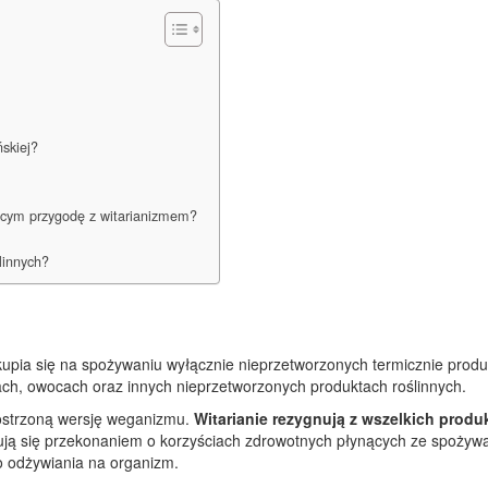
skiej?
cym przygodę z witarianizmem?
linnych?
skupia się na spożywaniu wyłącznie nieprzetworzonych termicznie produ
ach, owocach oraz innych nieprzetworzonych produktach roślinnych.
zaostrzoną wersję weganizmu.
Witarianie rezygnują z wszelkich prod
ują się przekonaniem o korzyściach zdrowotnych płynących ze spożyw
o odżywiania na organizm.