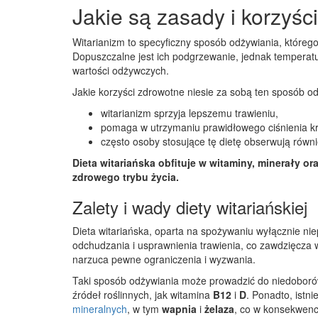
Jakie są zasady i korzyśc
Witarianizm to specyficzny sposób odżywiania, któreg
Dopuszczalne jest ich podgrzewanie, jednak temperat
wartości odżywczych.
Jakie korzyści zdrowotne niesie za sobą ten sposób o
witarianizm sprzyja lepszemu trawieniu,
pomaga w utrzymaniu prawidłowego ciśnienia kr
często osoby stosujące tę dietę obserwują równ
Dieta witariańska obfituje w witaminy, minerały 
zdrowego trybu życia.
Zalety i wady diety witariańskiej
Dieta witariańska, oparta na spożywaniu wyłącznie n
odchudzania i usprawnienia trawienia, co zawdzięcza w
narzuca pewne ograniczenia i wyzwania.
Taki sposób odżywiania może prowadzić do niedoborów
źródeł roślinnych, jak witamina
B12
i
D
. Ponadto, istn
mineralnych
, w tym
wapnia
i
żelaza
, co w konsekwencj