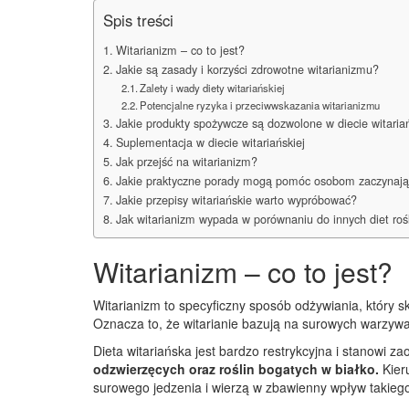
Spis treści
Witarianizm – co to jest?
Jakie są zasady i korzyści zdrowotne witarianizmu?
Zalety i wady diety witariańskiej
Potencjalne ryzyka i przeciwwskazania witarianizmu
Jakie produkty spożywcze są dozwolone w diecie witariań
Suplementacja w diecie witariańskiej
Jak przejść na witarianizm?
Jakie praktyczne porady mogą pomóc osobom zaczynają
Jakie przepisy witariańskie warto wypróbować?
Jak witarianizm wypada w porównaniu do innych diet roś
Witarianizm – co to jest?
Witarianizm to specyficzny sposób odżywiania, który 
Oznacza to, że witarianie bazują na surowych warzyw
Dieta witariańska jest bardzo restrykcyjna i stanowi 
odzwierzęcych oraz roślin bogatych w białko.
Kier
surowego jedzenia i wierzą w zbawienny wpływ takieg