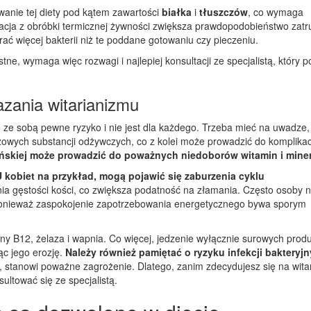
anie tej diety pod kątem zawartości
białka
i
tłuszczów
, co wymaga
acja z obróbki termicznej żywności zwiększa prawdopodobieństwo zatr
 więcej bakterii niż te poddane gotowaniu czy pieczeniu.
stne, wymaga więc rozwagi i najlepiej konsultacji ze specjalistą, który
azania witarianizmu
 ze sobą pewne ryzyko i nie jest dla każdego. Trzeba mieć na uwadze,
wych substancji odżywczych, co z kolei może prowadzić do komplikac
ańskiej może prowadzić do poważnych niedoborów witamin i mine
U kobiet na przykład, mogą pojawić się zaburzenia cyklu
ia gęstości kości, co zwiększa podatność na złamania. Często osoby n
 ponieważ zaspokojenie zapotrzebowania energetycznego bywa sporym
y B12, żelaza i wapnia. Co więcej, jedzenie wyłącznie surowych prod
c jego erozję.
Należy również pamiętać o ryzyku infekcji bakteryjn
 stanowi poważne zagrożenie. Dlatego, zanim zdecydujesz się na wita
ultować się ze specjalistą.