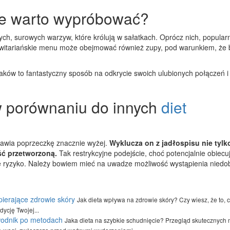
kie warto wypróbować?
ych, surowych warzyw, które królują w sałatkach. Oprócz nich, popular
 witariańskie menu może obejmować również zupy, pod warunkiem, że 
ów to fantastyczny sposób na odkrycie swoich ulubionych połączeń i
w porównaniu do innych
diet
stawia poprzeczkę znacznie wyżej.
Wyklucza on z jadłospisu nie tylk
ść przetworzoną.
Tak restrykcyjne podejście, choć potencjalnie obiec
e ryzyko. Należy bowiem mieć na uwadze możliwość wystąpienia nied
pierające zdrowie skóry
Jak dieta wpływa na zdrowie skóry? Czy wiesz, że to, c
ycję Twojej...
wodnik po metodach
Jaka dieta na szybkie schudnięcie? Przegląd skutecznych