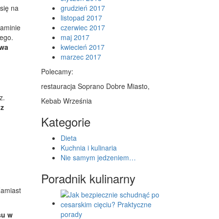
się na
grudzień 2017
listopad 2017
aminie
czerwiec 2017
wego.
maj 2017
iwa
kwiecień 2017
marzec 2017
Polecamy:
restauracja Soprano Dobre Miasto,
z.
Kebab Września
 z
Kategorie
Dieta
Kuchnia i kulinaria
Nie samym jedzeniem…
Poradnik kulinarny
Zamiast
su w