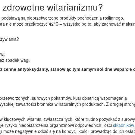
i zdrowotne witarianizmu?
o podstawą są nieprzetworzone produkty pochodzenia roślinnego.
ura nie może przekroczyć
42°C
– wszystko po to, aby zachować maks
dżywiania?
wi,
ież spadek wagi.
oraz cenne antyoksydanty, stanowiąc tym samym solidne wsparcie 
ieprzetworzonych, surowych pokarmów, kusi obietnicą wspomagania
ysokiej zawartości błonnika w naturalnych produktach. Z drugiej strony
 kluczowych witamin, zwłaszcza tych, które trudno pozyskać z surow
ieje ryzyko niedostarczenia organizmowi odpowiednich ilości
składników
i może negatywnie odbić się na kondycji kości, prowadząc do ich osłab