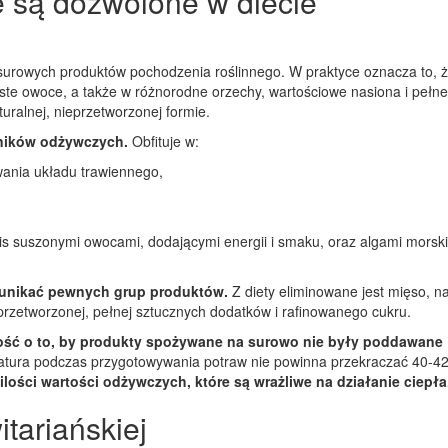
 są dozwolone w diecie
 surowych produktów pochodzenia roślinnego. W praktyce oznacza to, 
zyste owoce, a także w różnorodne orzechy, wartościowe nasiona i pełne
turalnej, nieprzetworzonej formie.
dników odżywczych.
Obfituje w:
wania układu trawiennego,
is suszonymi owocami, dodającymi energii i smaku, oraz algami morski
k unikać pewnych grup produktów.
Z diety eliminowane jest mięso, na
 przetworzonej, pełnej sztucznych dodatków i rafinowanego cukru.
łość o to, by produkty spożywane na surowo nie były poddawane
tura podczas przygotowywania potraw nie powinna przekraczać 40-42
ości wartości odżywczych, które są wrażliwe na działanie ciepła
tariańskiej