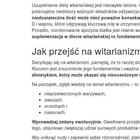
Uzupełnianie diety witariańskiej jest niezwykle istotn
potencjalne niedobory ważnych składników odżywczy
niedostateczna ilość może mieć poważne konsekw
D i wapniu, które odgrywają kluczową rolę w utrzyma
Ponadto, monitorowanie spożycia białka jest równie 
suplementacja w diecie witariańskiej to fundamen
Jak przejść na witarianiz
Decydując się na witarianizm, pamiętaj, że to raczej s
Kluczem jest zrozumienie jego fundamentów i uważna 
dietetykiem, który może okazać się nieocenionym
Na początek, zgłęb wiedzę na temat witarianizmu – to 
nieprzetworzonych warzywach,
owocach,
orzechach i
nasionach.
Wprowadzaj zmiany ewolucyjnie.
Gwałtowne przejśc
tego, stopniowo zwiększaj udział surowych produktów w
Aby uniknąć nudy i zapewnić sobie różnorodność, plan