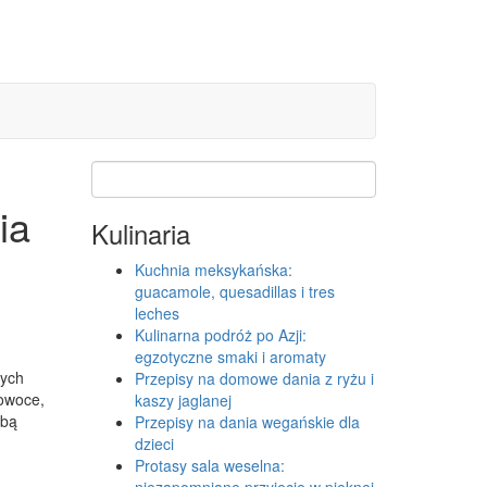
ia
Kulinaria
Kuchnia meksykańska:
guacamole, quesadillas i tres
leches
Kulinarna podróż po Azji:
egzotyczne smaki i aromaty
cych
Przepisy na domowe dania z ryżu i
 owoce,
kaszy jaglanej
obą
Przepisy na dania wegańskie dla
dzieci
Protasy sala weselna:
niezapomniane przyjęcie w pięknej