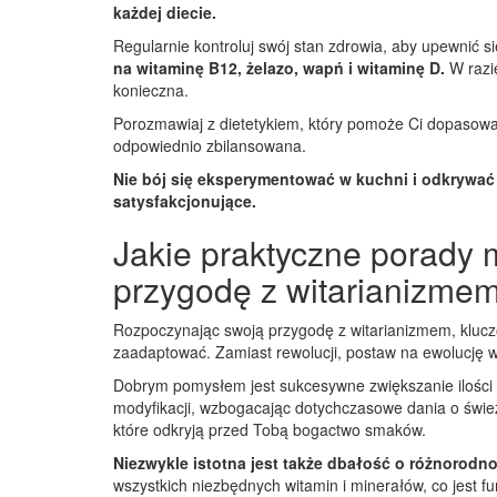
każdej diecie.
Regularnie kontroluj swój stan zdrowia, aby upewnić s
na witaminę B12, żelazo, wapń i witaminę D.
W razie
konieczna.
Porozmawiaj z dietetykiem, który pomoże Ci dopasować
odpowiednio zbilansowana.
Nie bój się eksperymentować w kuchni i odkrywać 
satysfakcjonujące.
Jakie praktyczne porad
przygodę z witarianizme
Rozpoczynając swoją przygodę z witarianizmem, klucz
zaadaptować. Zamiast rewolucji, postaw na ewolucję w
Dobrym pomysłem jest sukcesywne zwiększanie ilośc
modyfikacji, wzbogacając dotychczasowe dania o śwież
które odkryją przed Tobą bogactwo smaków.
Niezwykle istotna jest także dbałość o różnorod
wszystkich niezbędnych witamin i minerałów, co jest 