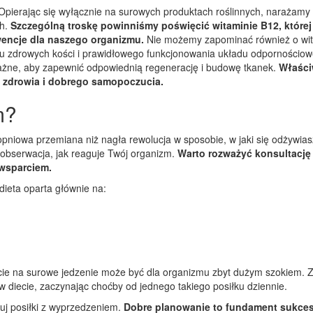
e. Opierając się wyłącznie na surowych produktach roślinnych, narażamy 
ch.
Szczególną troskę powinniśmy poświęcić witaminie B12, której
encje dla naszego organizmu.
Nie możemy zapominać również o wit
niu zdrowych kości i prawidłowego funkcjonowania układu odpornościo
ważne, aby zapewnić odpowiednią regenerację i budowę tkanek.
Właśc
t zdrowia i dobrego samopoczucia.
m?
topniowa przemiana niż nagła rewolucja w sposobie, w jaki się odżywias
obserwacja, jak reaguje Twój organizm.
Warto rozważyć konsultację
 wsparciem.
dieta oparta głównie na:
ie na surowe jedzenie może być dla organizmu zbyt dużym szokiem. 
 diecie, zaczynając choćby od jednego takiego posiłku dziennie.
uj posiłki z wyprzedzeniem.
Dobre planowanie to fundament sukce