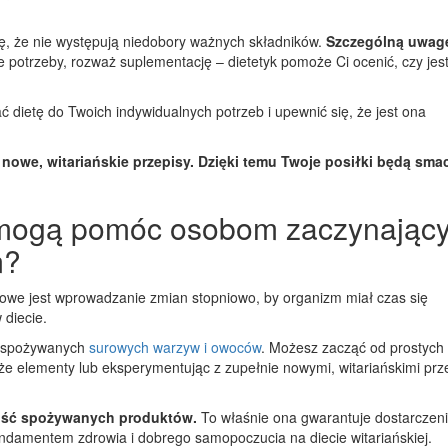
ię, że nie występują niedobory ważnych składników.
Szczególną uwag
 potrzeby, rozważ suplementację – dietetyk pomoże Ci ocenić, czy jes
 dietę do Twoich indywidualnych potrzeb i upewnić się, że jest ona
nowe, witariańskie przepisy. Dzięki temu Twoje posiłki będą smac
y mogą pomóc osobom zaczynając
m?
owe jest wprowadzanie zmian stopniowo, by organizm miał czas się
 diecie.
i spożywanych
surowych warzyw i owoców
. Możesz zacząć od prostych
e elementy lub eksperymentując z zupełnie nowymi, witariańskimi prz
ność spożywanych produktów.
To właśnie ona gwarantuje dostarczen
fundamentem zdrowia i dobrego samopoczucia na diecie witariańskiej.