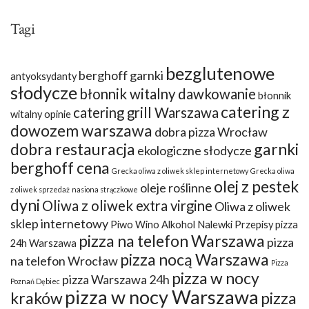
Tagi
bezglutenowe
berghoff garnki
antyoksydanty
słodycze
błonnik witalny dawkowanie
błonnik
catering z
catering grill Warszawa
witalny opinie
dowozem warszawa
dobra pizza Wrocław
dobra restauracja
garnki
ekologiczne słodycze
berghoff cena
Grecka oliwa z oliwek sklep internetowy
Grecka oliwa
olej z pestek
oleje roślinne
z oliwek sprzedaż
nasiona strączkowe
dyni
Oliwa z oliwek extra virgine
Oliwa z oliwek
sklep internetowy
Piwo Wino Alkohol Nalewki Przepisy
pizza
pizza na telefon Warszawa
pizza
24h Warszawa
pizza nocą Warszawa
na telefon Wrocław
Pizza
pizza w nocy
pizza Warszawa 24h
Poznań Dębiec
pizza w nocy Warszawa
kraków
pizza