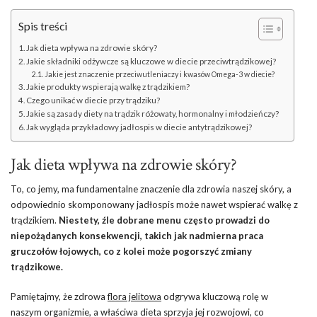
Spis treści
Jak dieta wpływa na zdrowie skóry?
Jakie składniki odżywcze są kluczowe w diecie przeciwtrądzikowej?
Jakie jest znaczenie przeciwutleniaczy i kwasów Omega-3 w diecie?
Jakie produkty wspierają walkę z trądzikiem?
Czego unikać w diecie przy trądziku?
Jakie są zasady diety na trądzik różowaty, hormonalny i młodzieńczy?
Jak wygląda przykładowy jadłospis w diecie antytrądzikowej?
Jak dieta wpływa na zdrowie skóry?
To, co jemy, ma fundamentalne znaczenie dla zdrowia naszej skóry, a
odpowiednio skomponowany jadłospis może nawet wspierać walkę z
trądzikiem.
Niestety, źle dobrane menu często prowadzi do
niepożądanych konsekwencji, takich jak nadmierna praca
gruczołów łojowych, co z kolei może pogorszyć zmiany
trądzikowe.
Pamiętajmy, że zdrowa
flora jelitowa
odgrywa kluczową rolę w
naszym organizmie, a właściwa dieta sprzyja jej rozwojowi, co