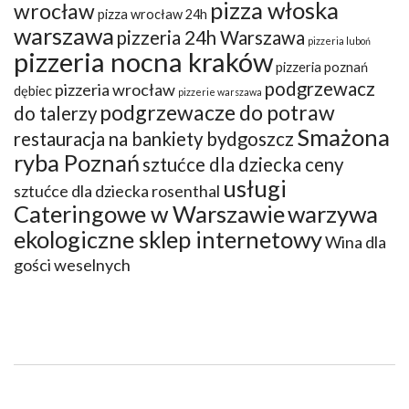
pizza włoska
wrocław
pizza wrocław 24h
warszawa
pizzeria 24h Warszawa
pizzeria luboń
pizzeria nocna kraków
pizzeria poznań
podgrzewacz
pizzeria wrocław
dębiec
pizzerie warszawa
podgrzewacze do potraw
do talerzy
Smażona
restauracja na bankiety bydgoszcz
ryba Poznań
sztućce dla dziecka ceny
usługi
sztućce dla dziecka rosenthal
Cateringowe w Warszawie
warzywa
ekologiczne sklep internetowy
Wina dla
gości weselnych