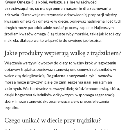
Kwasy Omega-3, z kolei, wykazują silne właściwości
przeciwzapalne, co ma ogromne znaczenie dla zachowania
zdrowia.
Kluczowe jest utrzymanie odpowiedniej proporcji między
kwasami omega-3 i omega-6 w diecie, ponieważ nadmierna ilość tych
drugich może paradoksalnie nasilać procesy zapalne. Najlepszym
źródłem kwasów omega-3 są tłuste ryby morskie, takie jak łosoś czy
makrela, dlatego warto włączyć je do swojego jadłospisu.
Jakie produkty wspierają walkę z trądzikiem?
Włączenie warzyw i owoców do diety to ważny krok w łagodzeniu
objawów trądziku, ponieważ stanowią one cennych sojuszników w
walce z tą dolegliwością.
Regularne spożywanie ryb i owoców
morza może przyczynić się do zmniejszenia nasilenia zmian
skórnych.
Warto również rozważyć dietę śródziemnomorską, która,
dzięki bogactwu składników odżywczych, wspomaga regenerację
skóry i może stanowić skuteczne wsparcie w procesie leczenia
trądziku.
Czego unikać w diecie przy trądziku?