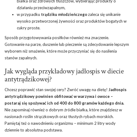
białka oraz zdrowych tłuszczów, wybierając produkty o
działaniu przeciwzapalnym,
w przypadku
trądziku młodzieńczego
zaleca się unikanie
wysoko przetworzonej żywności oraz produktów bogatych w
cukry proste.
Sposób przygotowywania posiłków również ma znaczenie.
Gotowanie na parze, duszenie lub pieczenie są zdecydowanie lepszym
wyborem niż smażenie, które może przyczyniać się do nasilenia
stanów zapalnych.
Jak wygląda przykładowy jadłospis w diecie
antytrądzikowej?
Chcesz poprawić stan swojej cery? Zwróć uwagę na dietę!
Jadłospis
antytrądzikowy powinien obfitować w warzywa i owoce –
postaraj się spożywać ich od 400 do 800 gramów każdego dnia.
Nie zapominaj również o dobrym źródle białka, które znajdziesz w
nasionach roślin strączkowych oraz tłustych rybach morskich.
Pamiętaj też o nawodnieniu organizmu – minimum 2 litry wody
dziennie to absolutna podstawa.