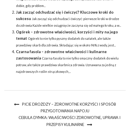
dobie, gdy problem...
Jak zacząć odchudzać się i ćwiczyć? Kluczowe kroki do
sukcesu
Jak zacząć się odchudzać i ćwiczyć: pierwsze kroki w drodze
do zdrowia Każde wielkie osiągnięcie zaczyna się od małego kroku, a w...
Ogórek – zdrowotne właściwości, korzyści i mity na jego
temat
Ogórek to nie tylko pyszny dodatek do sałatek, ale także
prawdziwy skarb dla zdrowia. Składając się w około 96% z wody, jest...
Czarna fasola – zdrowotne właściwości i kulinarne
zastosowania
Czarna fasola to nie tylko smaczny dodatek do wielu
potraw, ale także prawdziwa skarbnica zdrowia. Uznawana za jedną z
najzdrowszych roślin strączkowych,...
PICIE DROŻDŻY – ZDROWOTNE KORZYŚCI I SPOSÓB
PRZYGOTOWANIA NAPOJU
CEBULA DYMKA: WŁAŚCIWOŚCI ZDROWOTNE, UPRAWA I
PRZEPISY KULINARNE