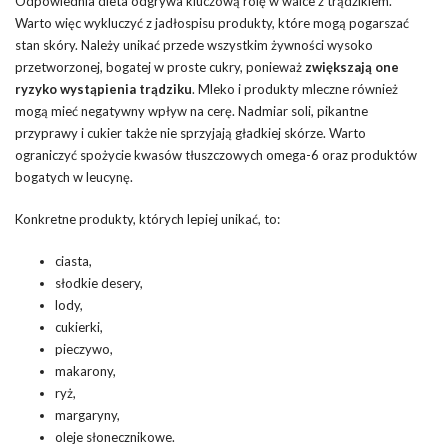
Odpowiednia dieta odgrywa kluczową rolę w walce z trądzikiem.
Warto więc wykluczyć z jadłospisu produkty, które mogą pogarszać
stan skóry. Należy unikać przede wszystkim żywności wysoko
przetworzonej, bogatej w proste cukry, ponieważ
zwiększają one
ryzyko wystąpienia trądziku
. Mleko i produkty mleczne również
mogą mieć negatywny wpływ na cerę. Nadmiar soli, pikantne
przyprawy i cukier także nie sprzyjają gładkiej skórze. Warto
ograniczyć spożycie kwasów tłuszczowych omega-6 oraz produktów
bogatych w leucynę.
Konkretne produkty, których lepiej unikać, to:
ciasta,
słodkie desery,
lody,
cukierki,
pieczywo,
makarony,
ryż,
margaryny,
oleje słonecznikowe.