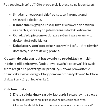
Potrzebujesz inspiracji? Oto propozycja jadłospisu na jeden dzień:
Śniadanie:
rozpocznij dzień od sycącej i aromatycznej
szakszuki z cieciorką,
II śniadanie:
sięgnij po koktajl brzoskwiniowy z dodatkiem
nasion chia, które są bogate w cenne składniki odżywcze,
Obiad:
zjedz pieczonego dorsza z ryżem i warzywami – to
doskonałe źródło białka,
Kolacja:
przygotuj potrawkę z soczewicą i tofu, które również
dostarczą ci sporą dawkę protein.
Kluczem do sukcesu jest bazowanie na produktach o niskim
indeksie glikemicznym.
Dodatkowo, uważnie obserwuj, jak twoja
skóra reaguje na poszczególne produkty. Rozważ prowadzenie
dzienniczka żywieniowego, który pomoże ci zidentyfikować te, które
ci służą i te, których lepiej unikać.
Podobne posty:
Dieta redukcyjna – zasady, jadłospis i przepisy na sukces
Dieta redukcyjna to nie tylko sposób na zrzucenie zbędnych
kilogramów, ale także klucz do lepszego samopoczucia i zdrowia. W