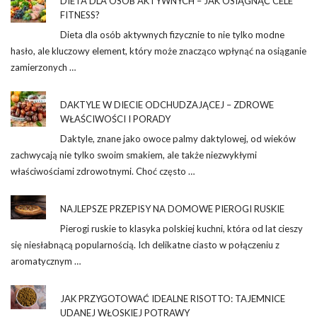
DIETA DLA OSÓB AKTYWNYCH – JAK OSIĄGNĄĆ CELE
FITNESS?
Dieta dla osób aktywnych fizycznie to nie tylko modne
hasło, ale kluczowy element, który może znacząco wpłynąć na osiąganie
zamierzonych …
DAKTYLE W DIECIE ODCHUDZAJĄCEJ – ZDROWE
WŁAŚCIWOŚCI I PORADY
Daktyle, znane jako owoce palmy daktylowej, od wieków
zachwycają nie tylko swoim smakiem, ale także niezwykłymi
właściwościami zdrowotnymi. Choć często …
NAJLEPSZE PRZEPISY NA DOMOWE PIEROGI RUSKIE
Pierogi ruskie to klasyka polskiej kuchni, która od lat cieszy
się niesłabnącą popularnością. Ich delikatne ciasto w połączeniu z
aromatycznym …
JAK PRZYGOTOWAĆ IDEALNE RISOTTO: TAJEMNICE
UDANEJ WŁOSKIEJ POTRAWY