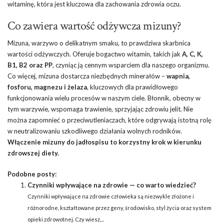
witaminę, która jest kluczowa dla zachowania zdrowia oczu.
Co zawiera wartość odżywcza mizuny?
Mizuna, warzywo o delikatnym smaku, to prawdziwa skarbnica
wartości odżywczych. Oferuje bogactwo witamin, takich jak
A, C, K,
B1, B2 oraz PP
, czyniąc ją cennym wsparciem dla naszego organizmu.
Co więcej, mizuna dostarcza niezbędnych minerałów –
wapnia,
fosforu, magnezu i żelaza
, kluczowych dla prawidłowego
funkcjonowania wielu procesów w naszym ciele. Błonnik, obecny w
tym warzywie, wspomaga trawienie, sprzyjając zdrowiu jelit. Nie
można zapomnieć o przeciwutleniaczach, które odgrywają istotną rolę
w neutralizowaniu szkodliwego działania wolnych rodników.
Włączenie mizuny do jadłospisu to korzystny krok w kierunku
zdrowszej diety.
Podobne posty:
Czynniki wpływające na zdrowie — co warto wiedzieć?
Czynniki wpływające na zdrowie człowieka są niezwykle złożone i
różnorodne, kształtowane przez geny, środowisko, styl życia oraz system
opieki zdrowotnej. Czy wiesz,...