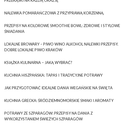
PRZEKĄSKI NA KAŻDĄ OKAZJĘ
NALEWKA POMARAŃCZOWA Z PRZYPRAWĄ KORZENNĄ.
PRZEPISY NA KOLOROWE SMOOTHIE BOWL: ZDROWE I STYLOWE
ŚNIADANIA
LOKALNE BROWARY – PIWO WINO ALKOHOL NALEWKI PRZEPISY.
DOBRE LOKALNE PIWO KRAKÓW
KSIĄŻKA KULINARNA – JAKĄ WYBRAĆ?
KUCHNIA HISZPAŃSKA: TAPAS I TRADYCYJNE POTRAWY
JAK PRZYGOTOWAĆ IDEALNE DANIA WEGAŃSKIE NA ŚWIĘTA
KUCHNIA GRECKA: ŚRÓDZIEMNOMORSKIE SMAKI I AROMATY
POTRAWY ZE SZPARAGÓW: PRZEPISY NA DANIA Z
WYKORZYSTANIEM ŚWIEŻYCH SZPARAGÓW