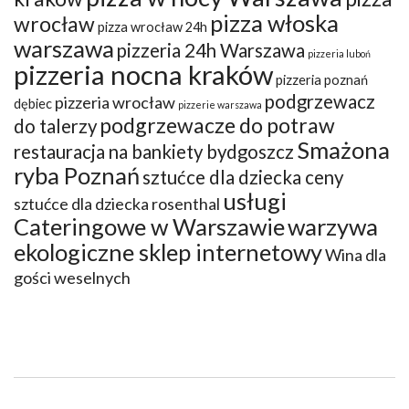
pizza włoska
wrocław
pizza wrocław 24h
warszawa
pizzeria 24h Warszawa
pizzeria luboń
pizzeria nocna kraków
pizzeria poznań
podgrzewacz
pizzeria wrocław
dębiec
pizzerie warszawa
podgrzewacze do potraw
do talerzy
Smażona
restauracja na bankiety bydgoszcz
ryba Poznań
sztućce dla dziecka ceny
usługi
sztućce dla dziecka rosenthal
Cateringowe w Warszawie
warzywa
ekologiczne sklep internetowy
Wina dla
gości weselnych