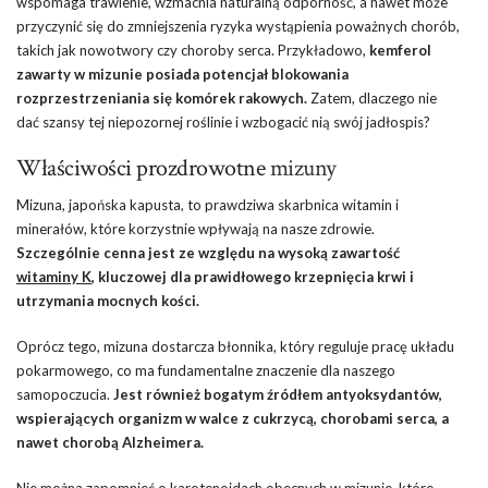
wspomaga trawienie, wzmacnia naturalną odporność, a nawet może
przyczynić się do zmniejszenia ryzyka wystąpienia poważnych chorób,
takich jak nowotwory czy choroby serca. Przykładowo,
kemferol
zawarty w mizunie posiada potencjał blokowania
rozprzestrzeniania się komórek rakowych.
Zatem, dlaczego nie
dać szansy tej niepozornej roślinie i wzbogacić nią swój jadłospis?
Właściwości prozdrowotne
mizuny
Mizuna, japońska kapusta, to prawdziwa skarbnica witamin i
minerałów, które korzystnie wpływają na nasze zdrowie.
Szczególnie cenna jest ze względu na wysoką zawartość
witaminy K
, kluczowej dla prawidłowego krzepnięcia krwi i
utrzymania mocnych kości.
Oprócz tego, mizuna dostarcza błonnika, który reguluje pracę układu
pokarmowego, co ma fundamentalne znaczenie dla naszego
samopoczucia.
Jest również bogatym źródłem antyoksydantów,
wspierających organizm w walce z cukrzycą, chorobami serca, a
nawet chorobą Alzheimera.