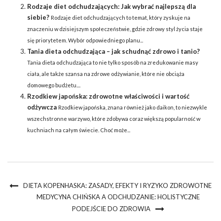
Rodzaje diet odchudzających: Jak wybrać najlepszą dla
siebie?
Rodzaje diet odchudzających to temat, który zyskuje na
znaczeniu w dzisiejszym społeczeństwie, gdzie zdrowy styl życia staje
się priorytetem. Wybór odpowiedniego planu...
Tania dieta odchudzająca – jak schudnąć zdrowo i tanio?
Tania dieta odchudzająca to nie tylko sposób na zredukowanie masy
ciała, ale także szansa na zdrowe odżywianie, które nie obciąża
domowego budżetu....
Rzodkiew japońska: zdrowotne właściwości i wartość
odżywcza
Rzodkiew japońska, znana również jako daikon, to niezwykle
wszechstronne warzywo, które zdobywa coraz większą popularność w
kuchniach na całym świecie. Choć może...
DIETA KOPENHASKA: ZASADY, EFEKTY I RYZYKO ZDROWOTNE
MEDYCYNA CHIŃSKA A ODCHUDZANIE: HOLISTYCZNE
PODEJŚCIE DO ZDROWIA