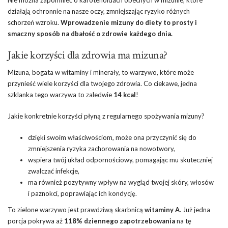
Nie można zapomnieć o karotenoidach obecnych w mizunie, które
działają ochronnie na nasze oczy, zmniejszając ryzyko różnych
schorzeń wzroku.
Wprowadzenie mizuny do diety to prosty i
smaczny sposób na dbałość o zdrowie każdego dnia.
Jakie korzyści dla zdrowia ma mizuna?
Mizuna, bogata w witaminy i minerały, to warzywo, które może
przynieść wiele korzyści dla twojego zdrowia. Co ciekawe, jedna
szklanka tego warzywa to zaledwie
14 kcal
!
Jakie konkretnie korzyści płyną z regularnego spożywania mizuny?
dzięki swoim właściwościom, może ona przyczynić się do
zmniejszenia ryzyka zachorowania na nowotwory,
wspiera twój układ odpornościowy, pomagając mu skuteczniej
zwalczać infekcje,
ma również pozytywny wpływ na wygląd twojej skóry, włosów
i paznokci, poprawiając ich kondycję.
To zielone warzywo jest prawdziwą skarbnicą
witaminy A
. Już jedna
porcja pokrywa aż
118% dziennego zapotrzebowania
na tę