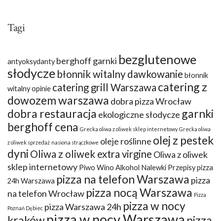
Tagi
bezglutenowe
berghoff garnki
antyoksydanty
słodycze
błonnik witalny dawkowanie
błonnik
catering z
catering grill Warszawa
witalny opinie
dowozem warszawa
dobra pizza Wrocław
dobra restauracja
garnki
ekologiczne słodycze
berghoff cena
Grecka oliwa z oliwek sklep internetowy
Grecka oliwa
olej z pestek
oleje roślinne
z oliwek sprzedaż
nasiona strączkowe
dyni
Oliwa z oliwek extra virgine
Oliwa z oliwek
sklep internetowy
Piwo Wino Alkohol Nalewki Przepisy
pizza
pizza na telefon Warszawa
pizza
24h Warszawa
pizza nocą Warszawa
na telefon Wrocław
Pizza
pizza w nocy
pizza Warszawa 24h
Poznań Dębiec
pizza w nocy Warszawa
kraków
pizza