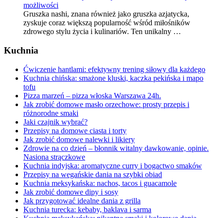
możliwości
Gruszka nashi, znana również jako gruszka azjatycka,
zyskuje coraz większą popularność wśród miłośników
zdrowego stylu życia i kulinariów. Ten unikalny …
Kuchnia
Ćwiczenie hantlami: efektywny trening siłowy dla każdego
Kuchnia chińska: smażone kluski, kaczka pekińska i mapo
tofu
Pizza marzeń – pizza włoska Warszawa 24h.
Jak zrobić domowe masło orzechowe: prosty przepis i
różnorodne smaki
Jaki czajnik wybrać?
Przepisy na domowe ciasta i torty
Jak zrobić domowe nalewki i likiery
Zdrowie na co dzień – błonnik witalny dawkowanie, opinie.
Nasiona strączkowe
Kuchnia indyjska: aromatyczne curry i bogactwo smaków
Przepisy na wegańskie dania na szybki obiad
Kuchnia meksykańska: nachos, tacos i guacamole
Jak zrobić domowe dipy i sosy
Jak przygotować idealne dania z grilla
Kuchnia turecka: kebaby, baklava i sarma