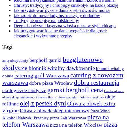
Kuchnia meksykańska: pikantne smaki i kolorowe dania
Chrusty: tradycyjny i chrupiący smakołyk na każdą okazję
Jak przygotować pyszne dania z ryb i owoców morza
Jak zrobić domowe lody bez maszyny do lodów
Tradycyjne przepisy na polskie zupy
Deep dish pizza: klasyczna włoska pizza w stylu chicago
Jak przygotować idealne dania wegańskie dla gości:
eleganckie i wykwintne przepisy
Tagi
bezglutenowe
berghoff garnki
antyoksydanty
słodycze
błonnik witalny dawkowanie
błonnik witalny
catering z dowozem
catering grill Warszawa
opinie
warszawa
dobra restauracja
dobra pizza Wrocław
garnki berghoff cena
ekologiczne słodycze
Grecka oliwa z
oleje
oliwek sklep internetowy
Grecka oliwa z oliwek sprzedaż
nasiona strączkowe
olej z pestek dyni
Oliwa z oliwek extra
roślinne
virgine
Oliwa z oliwek sklep internetowy
Piwo Wino
pizza na
Alkohol Nalewki Przepisy
pizza 24h Warszawa
telefon Warszawa
pizza
pizza na telefon Wrocław