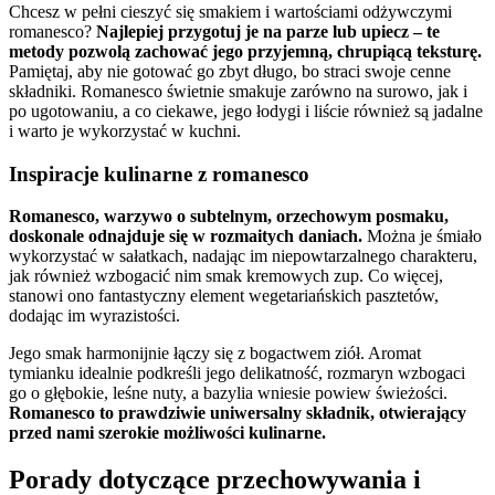
Chcesz w pełni cieszyć się smakiem i wartościami odżywczymi
romanesco?
Najlepiej przygotuj je na parze lub upiecz – te
metody pozwolą zachować jego przyjemną, chrupiącą teksturę.
Pamiętaj, aby nie gotować go zbyt długo, bo straci swoje cenne
składniki. Romanesco świetnie smakuje zarówno na surowo, jak i
po ugotowaniu, a co ciekawe, jego łodygi i liście również są jadalne
i warto je wykorzystać w kuchni.
Inspiracje kulinarne z romanesco
Romanesco, warzywo o subtelnym, orzechowym posmaku,
doskonale odnajduje się w rozmaitych daniach.
Można je śmiało
wykorzystać w sałatkach, nadając im niepowtarzalnego charakteru,
jak również wzbogacić nim smak kremowych zup. Co więcej,
stanowi ono fantastyczny element wegetariańskich pasztetów,
dodając im wyrazistości.
Jego smak harmonijnie łączy się z bogactwem ziół. Aromat
tymianku idealnie podkreśli jego delikatność, rozmaryn wzbogaci
go o głębokie, leśne nuty, a bazylia wniesie powiew świeżości.
Romanesco to prawdziwie uniwersalny składnik, otwierający
przed nami szerokie możliwości kulinarne.
Porady dotyczące przechowywania i