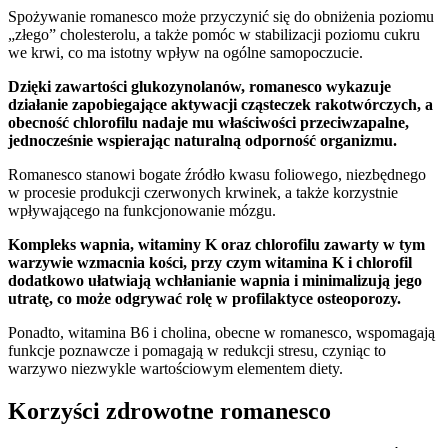
Spożywanie romanesco może przyczynić się do obniżenia poziomu
„złego” cholesterolu, a także pomóc w stabilizacji poziomu cukru
we krwi, co ma istotny wpływ na ogólne samopoczucie.
Dzięki zawartości glukozynolanów, romanesco wykazuje
działanie zapobiegające aktywacji cząsteczek rakotwórczych, a
obecność chlorofilu nadaje mu właściwości przeciwzapalne,
jednocześnie wspierając naturalną odporność organizmu.
Romanesco stanowi bogate źródło kwasu foliowego, niezbędnego
w procesie produkcji czerwonych krwinek, a także korzystnie
wpływającego na funkcjonowanie mózgu.
Kompleks wapnia, witaminy K oraz chlorofilu zawarty w tym
warzywie wzmacnia kości, przy czym witamina K i chlorofil
dodatkowo ułatwiają wchłanianie wapnia i minimalizują jego
utratę, co może odgrywać rolę w profilaktyce osteoporozy.
Ponadto, witamina B6 i cholina, obecne w romanesco, wspomagają
funkcje poznawcze i pomagają w redukcji stresu, czyniąc to
warzywo niezwykle wartościowym elementem diety.
Korzyści zdrowotne romanesco