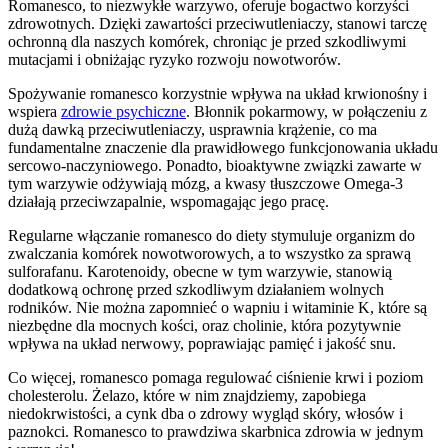
Romanesco, to niezwykłe warzywo, oferuje bogactwo korzyści
zdrowotnych. Dzięki zawartości przeciwutleniaczy, stanowi tarczę
ochronną dla naszych komórek, chroniąc je przed szkodliwymi
mutacjami i obniżając ryzyko rozwoju nowotworów.
Spożywanie romanesco korzystnie wpływa na układ krwionośny i
wspiera
zdrowie psychiczne
. Błonnik pokarmowy, w połączeniu z
dużą dawką przeciwutleniaczy, usprawnia krążenie, co ma
fundamentalne znaczenie dla prawidłowego funkcjonowania układu
sercowo-naczyniowego. Ponadto, bioaktywne związki zawarte w
tym warzywie odżywiają mózg, a kwasy tłuszczowe Omega-3
działają przeciwzapalnie, wspomagając jego pracę.
Regularne włączanie romanesco do diety stymuluje organizm do
zwalczania komórek nowotworowych, a to wszystko za sprawą
sulforafanu. Karotenoidy, obecne w tym warzywie, stanowią
dodatkową ochronę przed szkodliwym działaniem wolnych
rodników. Nie można zapomnieć o wapniu i witaminie K, które są
niezbędne dla mocnych kości, oraz cholinie, która pozytywnie
wpływa na układ nerwowy, poprawiając pamięć i jakość snu.
Co więcej, romanesco pomaga regulować ciśnienie krwi i poziom
cholesterolu. Żelazo, które w nim znajdziemy, zapobiega
niedokrwistości, a cynk dba o zdrowy wygląd skóry, włosów i
paznokci. Romanesco to prawdziwa skarbnica zdrowia w jednym