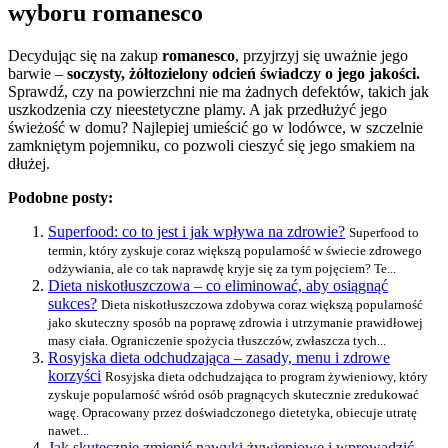
wyboru romanesco
Decydując się na zakup
romanesco
, przyjrzyj się uważnie jego
barwie –
soczysty, żółtozielony odcień świadczy o jego jakości.
Sprawdź, czy na powierzchni nie ma żadnych defektów, takich jak
uszkodzenia czy nieestetyczne plamy. A jak przedłużyć jego
świeżość w domu? Najlepiej umieścić go w lodówce, w szczelnie
zamkniętym pojemniku, co pozwoli cieszyć się jego smakiem na
dłużej.
Podobne posty:
Superfood: co to jest i jak wpływa na zdrowie?
Superfood to
termin, który zyskuje coraz większą popularność w świecie zdrowego
odżywiania, ale co tak naprawdę kryje się za tym pojęciem? Te...
Dieta niskotłuszczowa – co eliminować, aby osiągnąć
sukces?
Dieta niskotłuszczowa zdobywa coraz większą popularność
jako skuteczny sposób na poprawę zdrowia i utrzymanie prawidłowej
masy ciała. Ograniczenie spożycia tłuszczów, zwłaszcza tych...
Rosyjska dieta odchudzająca – zasady, menu i zdrowe
korzyści
Rosyjska dieta odchudzająca to program żywieniowy, który
zyskuje popularność wśród osób pragnących skutecznie zredukować
wagę. Opracowany przez doświadczonego dietetyka, obiecuje utratę
nawet...
Jak skutecznie zmienić nawyki żywieniowe i wprowadzić