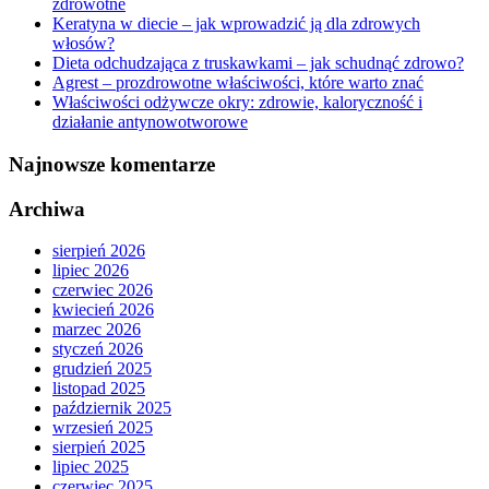
zdrowotne
Keratyna w diecie – jak wprowadzić ją dla zdrowych
włosów?
Dieta odchudzająca z truskawkami – jak schudnąć zdrowo?
Agrest – prozdrowotne właściwości, które warto znać
Właściwości odżywcze okry: zdrowie, kaloryczność i
działanie antynowotworowe
Najnowsze komentarze
Archiwa
sierpień 2026
lipiec 2026
czerwiec 2026
kwiecień 2026
marzec 2026
styczeń 2026
grudzień 2025
listopad 2025
październik 2025
wrzesień 2025
sierpień 2025
lipiec 2025
czerwiec 2025