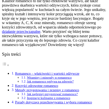
Kalafior romanesco to nie tylko efektowne warzywo, ale także
prawdziwa skarbnica wartości odżywczych, która zyskuje coraz
większą popularność w kuchniach na całym świecie. Jego unikalny,
spiralny kształt i intensywny kolor przyciągają wzrok, ale to, co
kryje się w jego wnętrzu, jest jeszcze bardziej fascynujące. Bogaty
w witaminy A, C, K oraz minerały, romanesco oferuje szereg
korzyści zdrowotnych, od wsparcia układu odpornościowego po
działanie przeciwzapalne
. Warto przyjrzeć się bliżej temu
niezwykłemu warzywu, które nie tylko wzbogaca nasze potrawy,
ale także przyczynia się do lepszego zdrowia. Co czyni kalafior
romanesco tak wyjątkowym? Dowiedzmy się więcej!
Spis treści
Romanesco – właściwości i wartości odżywcze
Witaminy i minerały w romanesco
Jak romanesco wpływa na zdrowie?
Korzyści zdrowotne romanesco
Metody przygotowania i przepisy z romanesco
Jak najlepiej przygotować romanesco?
Inspiracje kulinarne z romanesco
Porady dotyczące przechowywania i wyboru romanesco