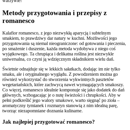
warzywie!
Metody przygotowania i przepisy z
romanesco
Kalafior romanesco, z jego niezwykłą aparycją i subtelnym
smakiem, to prawdziwy dar natury w kuchni. Możliwości jego
przygotowania są niemal nieograniczone: od gotowania i pieczenia,
po smażenie i duszenie, każda metoda wydobywa z niego coś
wyjątkowego. Ta chrupiąca i delikatna roślina jest niezwykle
uniwersalna, co czyni ją wdzięcznym składnikiem wielu dań.
Świetnie odnajduje się w lekkich sałatkach, dodając im nie tylko
smaku, ale i oryginalnego wyglądu. Z powodzeniem można go
również wykorzystać do stworzenia wykwintnych pasztetów
wegetariańskich, które zachwycą nawet wymagających smakoszy.
Co więcej, romanesco idealnie komponuje się jako dodatek do dań
głównych, wzbogacając je o nutę świeżości i chrupkości. Aby w
pełni podkreślić jego walory smakowe, warto sięgnąć po zioła –
aromatyczny tymianek i rozmaryn stanowią z nim idealną parę,
tworząc niezapomniane doznania kulinarne.
Jak najlepiej przygotować romanesco?