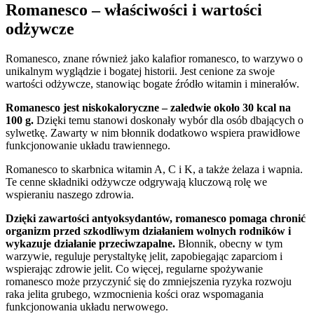
Romanesco – właściwości i wartości
odżywcze
Romanesco, znane również jako kalafior romanesco, to warzywo o
unikalnym wyglądzie i bogatej historii. Jest cenione za swoje
wartości odżywcze, stanowiąc bogate źródło witamin i minerałów.
Romanesco jest niskokaloryczne – zaledwie około 30 kcal na
100 g.
Dzięki temu stanowi doskonały wybór dla osób dbających o
sylwetkę. Zawarty w nim błonnik dodatkowo wspiera prawidłowe
funkcjonowanie układu trawiennego.
Romanesco to skarbnica witamin A, C i K, a także żelaza i wapnia.
Te cenne składniki odżywcze odgrywają kluczową rolę we
wspieraniu naszego zdrowia.
Dzięki zawartości antyoksydantów, romanesco pomaga chronić
organizm przed szkodliwym działaniem wolnych rodników i
wykazuje działanie przeciwzapalne.
Błonnik, obecny w tym
warzywie, reguluje perystaltykę jelit, zapobiegając zaparciom i
wspierając zdrowie jelit. Co więcej, regularne spożywanie
romanesco może przyczynić się do zmniejszenia ryzyka rozwoju
raka jelita grubego, wzmocnienia kości oraz wspomagania
funkcjonowania układu nerwowego.