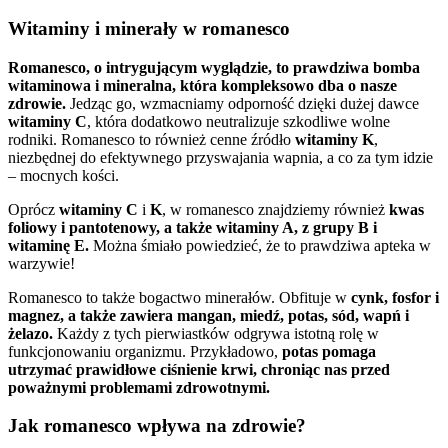
Witaminy i minerały w romanesco
Romanesco, o intrygującym wyglądzie, to prawdziwa bomba
witaminowa i mineralna, która kompleksowo dba o nasze
zdrowie.
Jedząc go, wzmacniamy odporność dzięki dużej dawce
witaminy C
, która dodatkowo neutralizuje szkodliwe wolne
rodniki. Romanesco to również cenne źródło
witaminy K
,
niezbędnej do efektywnego przyswajania wapnia, a co za tym idzie
– mocnych kości.
Oprócz
witaminy C
i
K
, w romanesco znajdziemy również
kwas
foliowy i pantotenowy, a także witaminy A, z grupy B i
witaminę E.
Można śmiało powiedzieć, że to prawdziwa apteka w
warzywie!
Romanesco to także bogactwo minerałów. Obfituje w
cynk, fosfor i
magnez, a także zawiera mangan, miedź, potas, sód, wapń i
żelazo.
Każdy z tych pierwiastków odgrywa istotną rolę w
funkcjonowaniu organizmu. Przykładowo,
potas pomaga
utrzymać prawidłowe ciśnienie krwi, chroniąc nas przed
poważnymi problemami zdrowotnymi.
Jak romanesco wpływa na zdrowie?